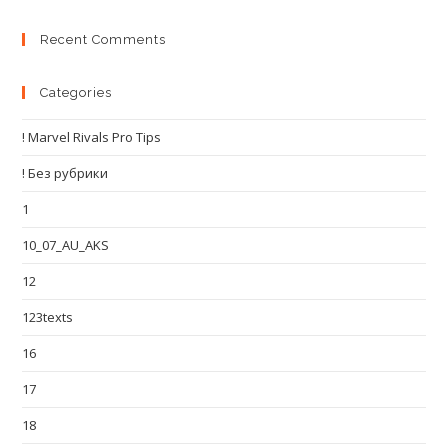
Recent Comments
Categories
! Marvel Rivals Pro Tips
! Без рубрики
1
10_07_AU_AKS
12
123texts
16
17
18