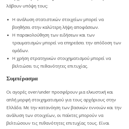
λάβουν υπόψη τους:
Η ανάλυση στατιστικών στοιχείων μπορεί να
βοηθήσει στην καλύτερη λήψη αποφάσεων.
Η παρακολούθηση των ειδήσεων και των
τραυματισμών μπορεί να επηρεάσει την απόδοση των
ομάδων.
Η χρήση στρατηγικών στοιχηματισμού μπορεί να
βελτιώσει τις πιθανότητες επιτυχίας.
Συμπέρασμα
Οι αγορές over/under προσφέρουν μια ελκυστική και
απλή μορφή στοιχηματισμού για τους αρχάριους στην
Ελλάδα. Με την κατανόηση των βασικών εννοιών και την
ανάλυση των στοιχείων, οι παίκτες μπορούν να
βελτιώσουν τις πιθανότητες επιτυχίας τους. Είναι