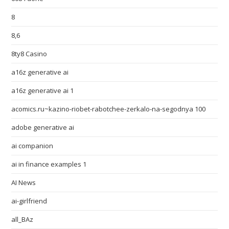
8
8,6
8ty8 Casino
a16z generative ai
a16z generative ai 1
acomics.ru~kazino-riobet-rabotchee-zerkalo-na-segodnya 100
adobe generative ai
ai companion
ai in finance examples 1
AI News
ai-girlfriend
all_BAz