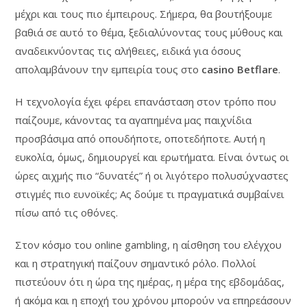
μέχρι και τους πιο έμπειρους. Σήμερα, θα βουτήξουμε
βαθιά σε αυτό το θέμα, ξεδιαλύνοντας τους μύθους και
αναδεικνύοντας τις αλήθειες, ειδικά για όσους
απολαμβάνουν την εμπειρία τους στο
casino Betflare
.
Η τεχνολογία έχει φέρει επανάσταση στον τρόπο που
παίζουμε, κάνοντας τα αγαπημένα μας παιχνίδια
προσβάσιμα από οπουδήποτε, οποτεδήποτε. Αυτή η
ευκολία, όμως, δημιουργεί και ερωτήματα. Είναι όντως οι
ώρες αιχμής πιο “δυνατές” ή οι λιγότερο πολυσύχναστες
στιγμές πιο ευνοϊκές; Ας δούμε τι πραγματικά συμβαίνει
πίσω από τις οθόνες.
Στον κόσμο του online gambling, η αίσθηση του ελέγχου
και η στρατηγική παίζουν σημαντικό ρόλο. Πολλοί
πιστεύουν ότι η ώρα της ημέρας, η μέρα της εβδομάδας,
ή ακόμα και η εποχή του χρόνου μπορούν να επηρεάσουν