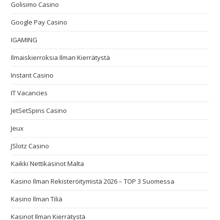
Golisimo Casino
Google Pay Casino
IGAMING
Ilmaiskierroksia Ilman Kierrätystä
Instant Casino
IT Vacancies
JetSetSpins Casino
Jeux
JSlotz Casino
Kaikki Nettikasinot Malta
Kasino Ilman Rekisteröitymistä 2026 – TOP 3 Suomessa
Kasino Ilman Tiliä
Kasinot Ilman Kierrätystä