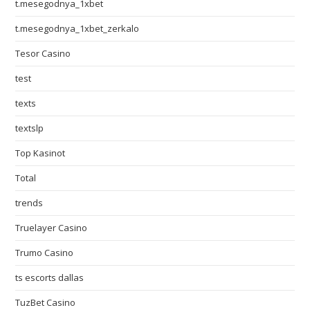
t.mesegodnya_1xbet
t.mesegodnya_1xbet_zerkalo
Tesor Casino
test
texts
textslp
Top Kasinot
Total
trends
Truelayer Casino
Trumo Casino
ts escorts dallas
TuzBet Casino