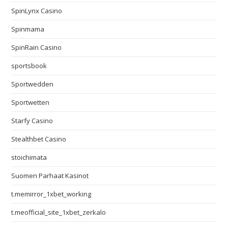
SpinLynx Casino
Spinmama
SpinRain Casino
sportsbook
Sportwedden
Sportwetten
Starfy Casino
Stealthbet Casino
stoichimata
Suomen Parhaat Kasinot
t.memirror_1xbet_working
t.meofficial_site_1xbet_zerkalo