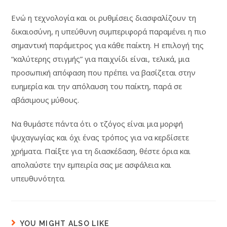
Ενώ η τεχνολογία και οι ρυθμίσεις διασφαλίζουν τη
δικαιοσύνη, η υπεύθυνη συμπεριφορά παραμένει η πιο
σημαντική παράμετρος για κάθε παίκτη. Η επιλογή της
“καλύτερης στιγμής” για παιχνίδι είναι, τελικά, μια
προσωπική απόφαση που πρέπει να βασίζεται στην
ευημερία και την απόλαυση του παίκτη, παρά σε
αβάσιμους μύθους.
Να θυμάστε πάντα ότι ο τζόγος είναι μια μορφή
ψυχαγωγίας και όχι ένας τρόπος για να κερδίσετε
χρήματα. Παίξτε για τη διασκέδαση, θέστε όρια και
απολαύστε την εμπειρία σας με ασφάλεια και
υπευθυνότητα.
YOU MIGHT ALSO LIKE