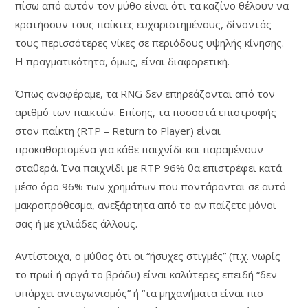
πίσω από αυτόν τον μύθο είναι ότι τα καζίνο θέλουν να
κρατήσουν τους παίκτες ευχαριστημένους, δίνοντάς
τους περισσότερες νίκες σε περιόδους υψηλής κίνησης.
Η πραγματικότητα, όμως, είναι διαφορετική.
Όπως αναφέραμε, τα RNG δεν επηρεάζονται από τον
αριθμό των παικτών. Επίσης, τα ποσοστά επιστροφής
στον παίκτη (RTP – Return to Player) είναι
προκαθορισμένα για κάθε παιχνίδι και παραμένουν
σταθερά. Ένα παιχνίδι με RTP 96% θα επιστρέφει κατά
μέσο όρο 96% των χρημάτων που ποντάρονται σε αυτό
μακροπρόθεσμα, ανεξάρτητα από το αν παίζετε μόνοι
σας ή με χιλιάδες άλλους.
Αντίστοιχα, ο μύθος ότι οι “ήσυχες στιγμές” (π.χ. νωρίς
το πρωί ή αργά το βράδυ) είναι καλύτερες επειδή “δεν
υπάρχει ανταγωνισμός” ή “τα μηχανήματα είναι πιο