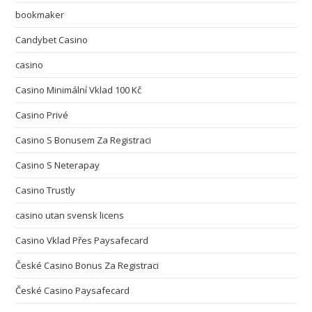
bookmaker
Candybet Casino
casino
Casino Minimální Vklad 100 Kč
Casino Privé
Casino S Bonusem Za Registraci
Casino S Neterapay
Casino Trustly
casino utan svensk licens
Casino Vklad Přes Paysafecard
České Casino Bonus Za Registraci
České Casino Paysafecard