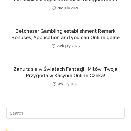
2nd July 2026
Betchaser Gambling establishment Remark
Bonuses, Application and you can Online game
29th July 2026
Zanurz się w Światach Fantazji i Mitów: Twoja
Przygoda w Kasynie Online Czeka!
9th July 2026