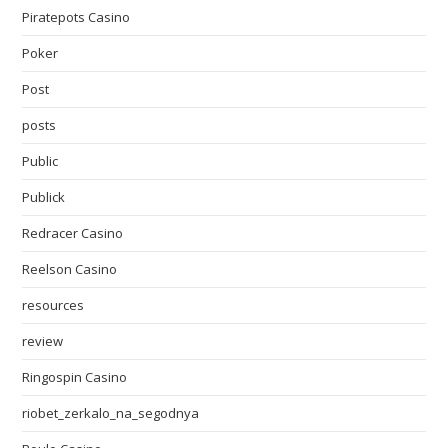
Piratepots Casino
Poker
Post
posts
Public
Publick
Redracer Casino
Reelson Casino
resources
review
Ringospin Casino
riobet_zerkalo_na_segodnya