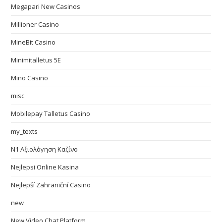
Megapari New Casinos
Millioner Casino
MineBit Casino
Minimitalletus 5E
Mino Casino
misc
Mobilepay Talletus Casino
my_texts
N1 Αξιολόγηση Καζίνο
Nejlepsi Online Kasina
Nejlepší Zahraniční Casino
new
New Video Chat Platform