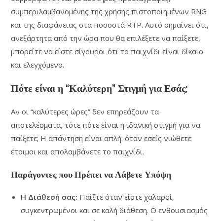
συμπεριλαμβανομένης της χρήσης πιστοποιημένων RNG
και της διαφάνειας στα ποσοστά RTP. Αυτό σημαίνει ότι,
ανεξάρτητα από την ώρα που θα επιλέξετε να παίξετε,
μπορείτε να είστε σίγουροι ότι το παιχνίδι είναι δίκαιο
και ελεγχόμενο.
Πότε είναι η “Καλύτερη” Στιγμή για Εσάς;
Αν οι “καλύτερες ώρες” δεν επηρεάζουν τα
αποτελέσματα, τότε πότε είναι η ιδανική στιγμή για να
παίξετε; Η απάντηση είναι απλή: όταν εσείς νιώθετε
έτοιμοι και απολαμβάνετε το παιχνίδι.
Παράγοντες που Πρέπει να Λάβετε Υπόψη
Η Διάθεσή σας:
Παίξτε όταν είστε χαλαροί,
συγκεντρωμένοι και σε καλή διάθεση. Ο ενθουσιασμός