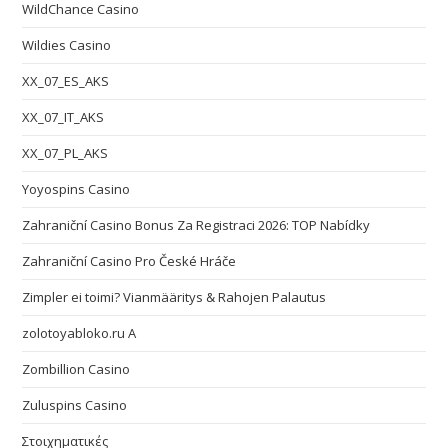
WildChance Casino
Wildies Casino
XX_07_ES_AKS
XX_07_IT_AKS
XX_07_PL_AKS
Yoyospins Casino
Zahraniční Casino Bonus Za Registraci 2026: TOP Nabídky
Zahraniční Casino Pro České Hráče
Zimpler ei toimi? Vianmääritys & Rahojen Palautus
zolotoyabloko.ru A
Zombillion Casino
Zuluspins Casino
Στοιχηματικές