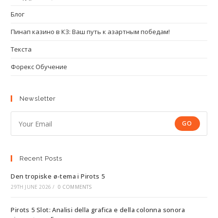
Блог
Пинап казино в КЗ: Ваш путь к азартным победам!
Текста
Форекс Обучение
Newsletter
GO
Recent Posts
Den tropiske ø-tema i Pirots 5
29TH JUNE 2026
/
0 COMMENTS
Pirots 5 Slot: Analisi della grafica e della colonna sonora