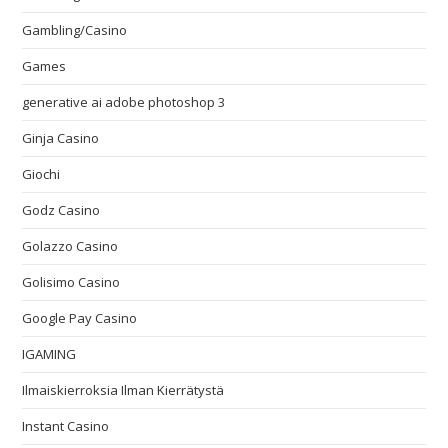
Gambling/Casino
Games
generative ai adobe photoshop 3
Ginja Casino
Giochi
Godz Casino
Golazzo Casino
Golisimo Casino
Google Pay Casino
IGAMING
Ilmaiskierroksia Ilman Kierrätystä
Instant Casino