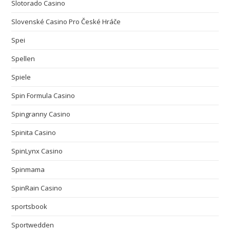
Slotorado Casino
Slovenské Casino Pro České Hráče
Spei
Spellen
Spiele
Spin Formula Casino
Spingranny Casino
Spinita Casino
SpinLynx Casino
Spinmama
SpinRain Casino
sportsbook
Sportwedden