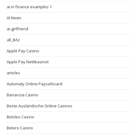
ai in finance examples 1
AI News
ai-girlfriend
all_BAz
Apple Pay Casino
Apple Pay Nettikasinot
articles
Automaty Online Paysafecard
Bananzia Casino
Beste Ausländische Online Casinos
Betcleo Casino
Betero Casino