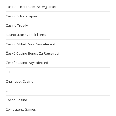
Casino S Bonusem Za Registraci
Casino S Neterapay
Casino Trustly
casino utan svensk licens
Casino Vklad Přes Paysafecard
České Casino Bonus Za Registraci
České Casino Paysafecard
CH
ChainLuck Casino
CIB
Cocoa Casino
Computers, Games