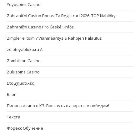
Yoyospins Casino
Zahraniční Casino Bonus Za Registraci 2026: TOP Nabídky
Zahraniční Casino Pro České Hráče
Zimpler ei toimi? Vianmääritys & Rahojen Palautus
zolotoyabloko.ru A
Zombillion Casino
Zuluspins Casino
Στοιχηματικές
Блог
Пинап казино в КЗ: Ваш путь к азартным победам!
Текста
Форекс Обучение