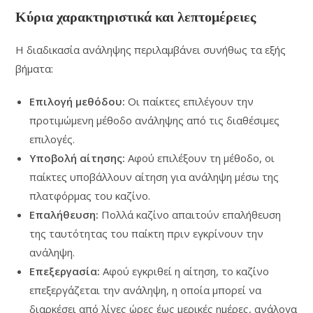
Κύρια χαρακτηριστικά και λεπτομέρειες
Η διαδικασία ανάληψης περιλαμβάνει συνήθως τα εξής
βήματα:
Επιλογή μεθόδου:
Οι παίκτες επιλέγουν την
προτιμώμενη μέθοδο ανάληψης από τις διαθέσιμες
επιλογές.
Υποβολή αίτησης:
Αφού επιλέξουν τη μέθοδο, οι
παίκτες υποβάλλουν αίτηση για ανάληψη μέσω της
πλατφόρμας του καζίνο.
Επαλήθευση:
Πολλά καζίνο απαιτούν επαλήθευση
της ταυτότητας του παίκτη πριν εγκρίνουν την
ανάληψη.
Επεξεργασία:
Αφού εγκριθεί η αίτηση, το καζίνο
επεξεργάζεται την ανάληψη, η οποία μπορεί να
διαρκέσει από λίγες ώρες έως μερικές ημέρες, ανάλογα