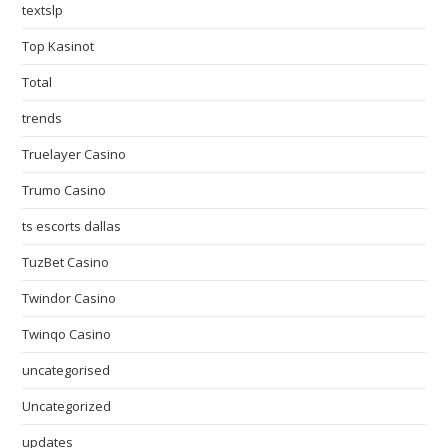
textslp
Top Kasinot
Total
trends
Truelayer Casino
Trumo Casino
ts escorts dallas
TuzBet Casino
Twindor Casino
Twinqo Casino
uncategorised
Uncategorized
updates