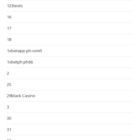
123texts
16
17
18
1xbetapp-ph.com5
1xbetph.ph66
2
25
29black Casino
3
30
31