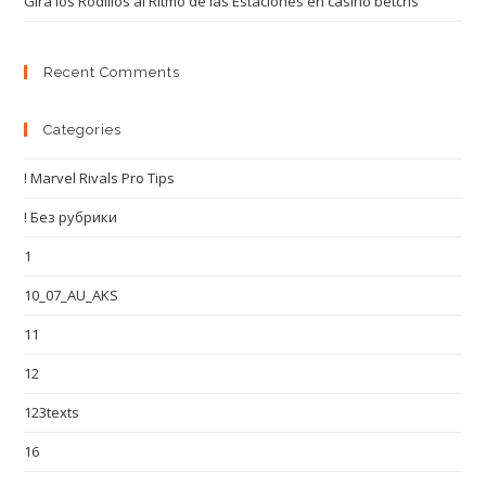
Gira los Rodillos al Ritmo de las Estaciones en casino betcris
Recent Comments
Categories
! Marvel Rivals Pro Tips
! Без рубрики
1
10_07_AU_AKS
11
12
123texts
16