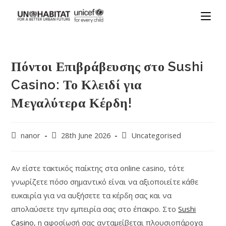
Πόντοι Επιβράβευσης στο Sushi
Casino: Το Κλειδί για
Μεγαλύτερα Κέρδη!
nanor
28th June 2026
Uncategorised
Αν είστε τακτικός παίκτης στα online casino, τότε
γνωρίζετε πόσο σημαντικό είναι να αξιοποιείτε κάθε
ευκαιρία για να αυξήσετε τα κέρδη σας και να
απολαύσετε την εμπειρία σας στο έπακρο. Στο
Sushi
Casino
, η αφοσίωσή σας ανταμείβεται πλουσιοπάροχα