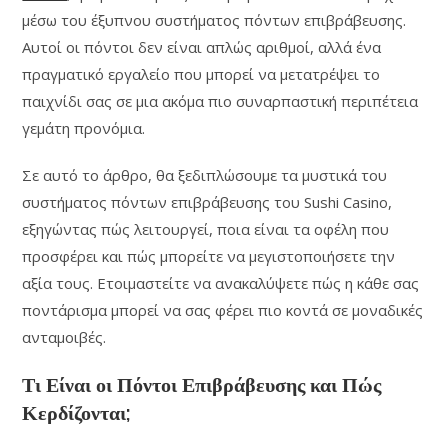
μέσω του έξυπνου συστήματος πόντων επιβράβευσης.
Αυτοί οι πόντοι δεν είναι απλώς αριθμοί, αλλά ένα
πραγματικό εργαλείο που μπορεί να μετατρέψει το
παιχνίδι σας σε μια ακόμα πιο συναρπαστική περιπέτεια
γεμάτη προνόμια.
Σε αυτό το άρθρο, θα ξεδιπλώσουμε τα μυστικά του
συστήματος πόντων επιβράβευσης του Sushi Casino,
εξηγώντας πώς λειτουργεί, ποια είναι τα οφέλη που
προσφέρει και πώς μπορείτε να μεγιστοποιήσετε την
αξία τους. Ετοιμαστείτε να ανακαλύψετε πώς η κάθε σας
ποντάρισμα μπορεί να σας φέρει πιο κοντά σε μοναδικές
ανταμοιβές.
Τι Είναι οι Πόντοι Επιβράβευσης και Πώς
Κερδίζονται;