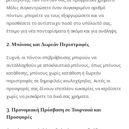
Μόλις συγκεντρώσετε έναν συγκεκριμένο αριθμό
πόντων, μπορείτε να τους εξαργυρώσετε και να
προσθέσετε το αντίστοιχο ποσό στο υπόλοιπό σας,
έτοιμο για νέα πονταρίσματα ή ακόμα και για ανάληψη.
2. Μπόνους και Δωρεάν Περιστροφές
Συχνά, οι πόντοι επιβράβευσης μπορούν να
ανταλλαχθούν με αποκλειστικά μπόνους, όπως μπόνους
κατάθεσης, μπόνους χωρίς κατάθεση ή δωρεάν
περιστροφές σε δημοφιλείς κουλοχέρηδες. Αυτές οι
προσφορές σας δίνουν επιπλέον ευκαιρίες να κερδίσετε
χωρίς να ρισκάρετε τα δικά σας χρήματα.
3. Προνομιακή Πρόσβαση σε Τουρνουά και
Προσφορές