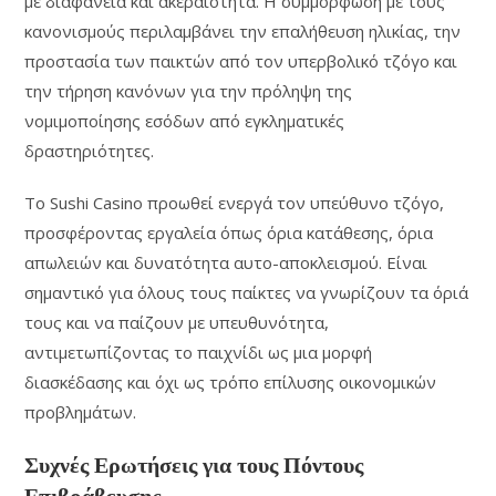
με διαφάνεια και ακεραιότητα. Η συμμόρφωση με τους
κανονισμούς περιλαμβάνει την επαλήθευση ηλικίας, την
προστασία των παικτών από τον υπερβολικό τζόγο και
την τήρηση κανόνων για την πρόληψη της
νομιμοποίησης εσόδων από εγκληματικές
δραστηριότητες.
Το Sushi Casino προωθεί ενεργά τον υπεύθυνο τζόγο,
προσφέροντας εργαλεία όπως όρια κατάθεσης, όρια
απωλειών και δυνατότητα αυτο-αποκλεισμού. Είναι
σημαντικό για όλους τους παίκτες να γνωρίζουν τα όριά
τους και να παίζουν με υπευθυνότητα,
αντιμετωπίζοντας το παιχνίδι ως μια μορφή
διασκέδασης και όχι ως τρόπο επίλυσης οικονομικών
προβλημάτων.
Συχνές Ερωτήσεις για τους Πόντους