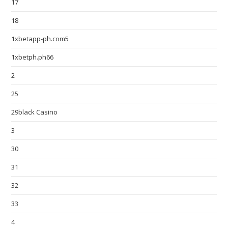
17
18
1xbetapp-ph.com5
1xbetph.ph66
2
25
29black Casino
3
30
31
32
33
4