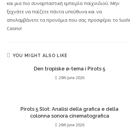
και μια πιο συναρπαστική εμπειρία παιχνιδιού. Μην
ξεχνάτε να παίζετε πάντα υπεύθυνα και να
απολαμβάνετε τα προνόμια που σας προσφέρει το Sushi
Casino!
YOU MIGHT ALSO LIKE
Den tropiske ø-tema i Pirots 5
29th June 2026
Pirots 5 Slot: Analisi della grafica e della
colonna sonora cinematografica
26th June 2026