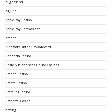
ai-girlfriend
all_BAz
Apple Pay Casino
Apple Pay Nettikasinot
articles
Automaty Online Paysafecard
Bananzia Casino
Beste Ausländische Online Casinos
Betcleo Casino
Betero Casino
Betfouru Casino
Betportal Casino
betting