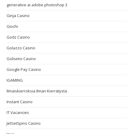
generative ai adobe photoshop 3
Ginja Casino
Giochi
Godz Casino
Golazzo Casino
Golisimo Casino
Google Pay Casino
IGAMING
Ilmaiskierroksia Ilman Kierrätystä
Instant Casino
IT Vacancies
JetSetSpins Casino