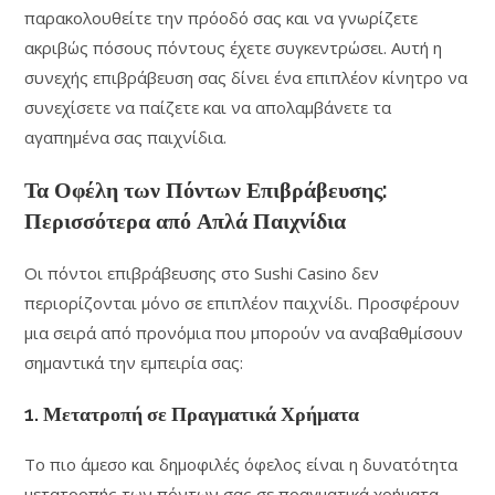
παρακολουθείτε την πρόοδό σας και να γνωρίζετε
ακριβώς πόσους πόντους έχετε συγκεντρώσει. Αυτή η
συνεχής επιβράβευση σας δίνει ένα επιπλέον κίνητρο να
συνεχίσετε να παίζετε και να απολαμβάνετε τα
αγαπημένα σας παιχνίδια.
Τα Οφέλη των Πόντων Επιβράβευσης:
Περισσότερα από Απλά Παιχνίδια
Οι πόντοι επιβράβευσης στο Sushi Casino δεν
περιορίζονται μόνο σε επιπλέον παιχνίδι. Προσφέρουν
μια σειρά από προνόμια που μπορούν να αναβαθμίσουν
σημαντικά την εμπειρία σας:
1. Μετατροπή σε Πραγματικά Χρήματα
Το πιο άμεσο και δημοφιλές όφελος είναι η δυνατότητα
μετατροπής των πόντων σας σε πραγματικά χρήματα.