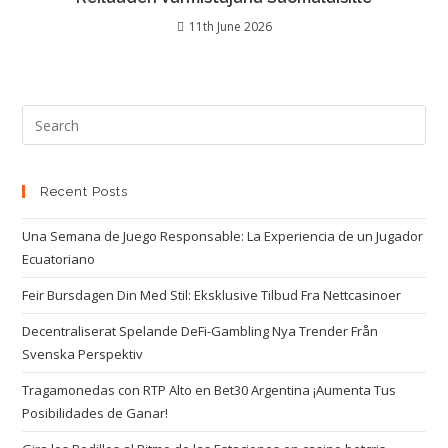
11th June 2026
Recent Posts
Una Semana de Juego Responsable: La Experiencia de un Jugador
Ecuatoriano
Feir Bursdagen Din Med Stil: Eksklusive Tilbud Fra Nettcasinoer
Decentraliserat Spelande DeFi-Gambling Nya Trender Från
Svenska Perspektiv
Tragamonedas con RTP Alto en Bet30 Argentina ¡Aumenta Tus
Posibilidades de Ganar!