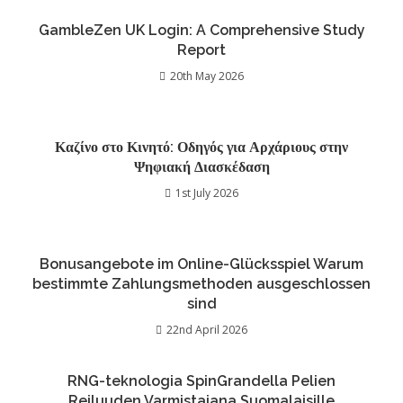
GambleZen UK Login: A Comprehensive Study
Report
20th May 2026
Καζίνο στο Κινητό: Οδηγός για Αρχάριους στην
Ψηφιακή Διασκέδαση
1st July 2026
Bonusangebote im Online-Glücksspiel Warum
bestimmte Zahlungsmethoden ausgeschlossen
sind
22nd April 2026
RNG-teknologia SpinGrandella Pelien
Reiluuden Varmistajana Suomalaisille