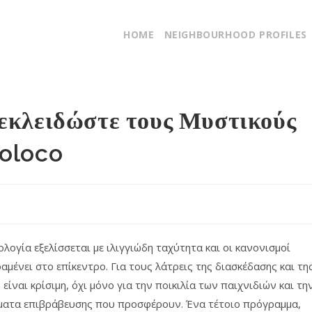
HOME
NEIGHBOURHOOD PROFILES
εκλειδώστε τους Μυστικούς
noloco
λογία εξελίσσεται με ιλιγγιώδη ταχύτητα και οι κανονισμοί
μένει στο επίκεντρο. Για τους λάτρεις της διασκέδασης και τη
είναι κρίσιμη, όχι μόνο για την ποικιλία των παιχνιδιών και τη
μματα επιβράβευσης που προσφέρουν. Ένα τέτοιο πρόγραμμα,