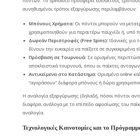
πόντων. Το Spinoloco προσφέρει ευέλικτους τρόπους
συνηθισμένοι τρόποι εξαργύρωσης περιλαμβάνουν:
Μπόνους Χρήματα:
Οι πόντοι μπορούν να μετατ
χρησιμοποιηθούν για περαιτέρω παιχνίδι ή, υπό 
Δωρεάν Περιστροφές (Free Spins):
Ιδανικές για 
δίνουν την ευκαιρία να παίξετε σε συγκεκριμένα s
Πρόσβαση σε Τουρνουά:
Σε ορισμένες περιπτώσε
αποκλειστικά τουρνουά, όπου οι παίκτες ανταγων
Αντικείμενα στο Κατάστημα:
Ορισμένα online κα
“αγοράσουν” διάφορα μπόνους ή δώρα χρησιμοπο
Η αναλογία εξαργύρωσης (δηλαδή, πόσοι πόντοι αντ
διαφέρει ανάλογα με το επίπεδο αφοσίωσης του παίκτ
αναλογία.
Τεχνολογικές Καινοτομίες και το Πρόγραμ