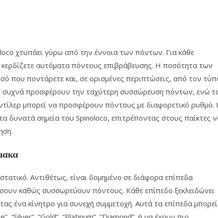
oco χτυπάει γύρω από την έννοια των πόντων. Για κάθε
, κερδίζετε αυτόματα πόντους επιβράβευσης. Η ποσότητα των
σό που ποντάρετε και, σε ορισμένες περιπτώσεις, από τον τύπ
ts) συχνά προσφέρουν την ταχύτερη συσσώρευση πόντων, ενώ τ
 ντίλερ μπορεί να προσφέρουν πόντους με διαφορετικό ρυθμό.
α δυνατά σημεία του Spinoloco, επιτρέποντας στους παίκτες ν
ηση.
μακα
στατικό. Αντιθέτως, είναι δομημένο σε διάφορα επίπεδα
ήσουν καθώς συσσωρεύουν πόντους. Κάθε επίπεδο ξεκλειδώνει
τας ένα κίνητρο για συνεχή συμμετοχή. Αυτά τα επίπεδα μπορεί
“Silver”, “Gold”, “Platinum”, “Diamond”, ή να έχουν πιο