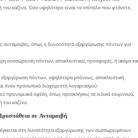
ή του καζίνο. Όσο υψηλότερο είναι το επίπεδο που φτάνετε,
ς ανταμοιβές, όπως η δυνατότητα εξαργύρωσης πόντων για
η συσσώρευση πόντων, αποκλειστικές προσφορές, ή ακόμα κα
 εξαργύρωση πόντων, υψηλότερα μπόνους, αποκλειστική
αι έναν προσωπικό διαχειριστή λογαριασμού.
ο προνομιακά οφέλη, όπως προσκλήσεις σε ειδικά τουρνουά,
ή του καζίνο.
Προσπάθεια σε Ανταμοιβή
 έγκειται στη δυνατότητα εξαργύρωσης των συσσωρευμένων