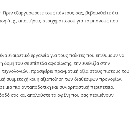
:
Πριν εξαργυρώσετε τους πόντους σας, βεβαιωθείτε ότι
η (π.χ., απαιτήσεις στοιχηματισμού για τα μπόνους που
ένα εξαιρετικό εργαλείο για τους παίκτες που επιθυμούν να
τη δομή του σε επίπεδα αφοσίωσης, την ευελιξία στην
τεχνολογιών, προσφέρει πραγματική αξία στους πιστούς του
γική συμμετοχή και η αξιοποίηση των διαθέσιμων προνομίων
ε μια πιο ανταποδοτική και συναρπαστική περιπέτεια.
οδό σας και απολαύστε τα οφέλη που σας περιμένουν!