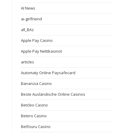
AI News
ai-girlfriend
all_BAz
Apple Pay Casino
Apple Pay Nettikasinot
articles
Automaty Online Paysafecard
Bananzia Casino
Beste Ausländische Online Casinos
Betcleo Casino
Betero Casino
Betfouru Casino