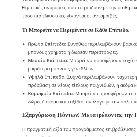
θεματικές ονομασίες που ταιριάζουν με την αισθητικ
τόσο πιο ελκυστικές γίνονται οι ανταμοιβές.
Τι Μπορείτε να Περιμένετε σε Κάθε Επίπεδο:
Πρώτα Επίπεδα:
Συνήθως περιλαμβάνουν βασικέ
μπόνους χρήματα ή δωρεάν περιστροφές.
Μεσαία Επίπεδα:
Μπορεί να προσφέρουν ταχύτερ
μικρότερα μπόνους γενεθλίων.
Υψηλά Επίπεδα:
Συχνά περιλαμβάνουν ταχύτερη
πρόσβαση σε νέους τίτλους παιχνιδιών, ή ακόμα κ
Κορυφαία Επίπεδα:
Μπορεί να προσφέρουν τα πι
δώρα, ή ακόμα και ταξίδια, ανάλογα με την πολιτικ
Εξαργύρωση Πόντων: Μετατρέποντας την 
Η πραγματική αξία του προγράμματος επιβράβευσης