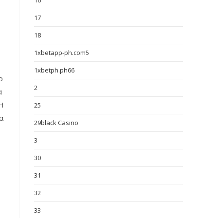
16
17
18
1xbetapp-ph.com5
1xbetph.ph66
ο
2
α
 Η
25
α
29black Casino
3
30
31
32
33