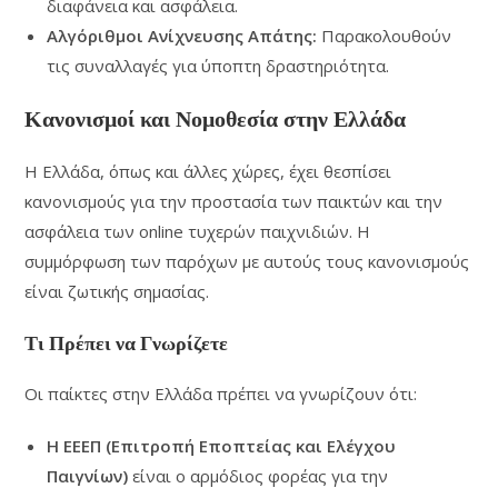
διαφάνεια και ασφάλεια.
Αλγόριθμοι Ανίχνευσης Απάτης:
Παρακολουθούν
τις συναλλαγές για ύποπτη δραστηριότητα.
Κανονισμοί και Νομοθεσία στην Ελλάδα
Η Ελλάδα, όπως και άλλες χώρες, έχει θεσπίσει
κανονισμούς για την προστασία των παικτών και την
ασφάλεια των online τυχερών παιχνιδιών. Η
συμμόρφωση των παρόχων με αυτούς τους κανονισμούς
είναι ζωτικής σημασίας.
Τι Πρέπει να Γνωρίζετε
Οι παίκτες στην Ελλάδα πρέπει να γνωρίζουν ότι:
Η ΕΕΕΠ (Επιτροπή Εποπτείας και Ελέγχου
Παιγνίων)
είναι ο αρμόδιος φορέας για την