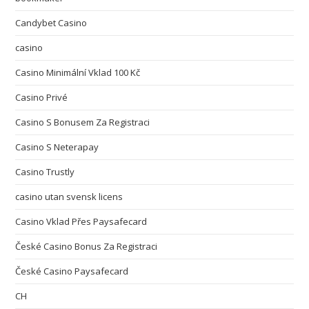
Candybet Casino
casino
Casino Minimální Vklad 100 Kč
Casino Privé
Casino S Bonusem Za Registraci
Casino S Neterapay
Casino Trustly
casino utan svensk licens
Casino Vklad Přes Paysafecard
České Casino Bonus Za Registraci
České Casino Paysafecard
CH