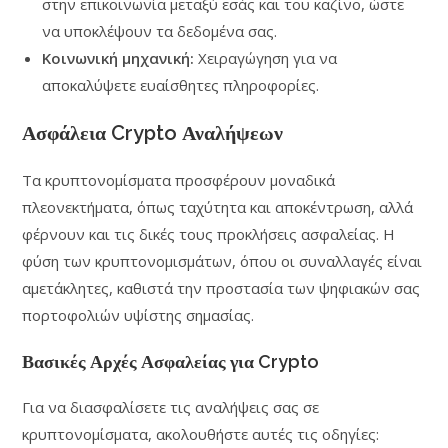
στην επικοινωνία μεταξύ εσάς και του καζίνο, ώστε
να υποκλέψουν τα δεδομένα σας.
Κοινωνική μηχανική:
Χειραγώγηση για να
αποκαλύψετε ευαίσθητες πληροφορίες.
Ασφάλεια Crypto Αναλήψεων
Τα κρυπτονομίσματα προσφέρουν μοναδικά
πλεονεκτήματα, όπως ταχύτητα και αποκέντρωση, αλλά
φέρνουν και τις δικές τους προκλήσεις ασφαλείας. Η
φύση των κρυπτονομισμάτων, όπου οι συναλλαγές είναι
αμετάκλητες, καθιστά την προστασία των ψηφιακών σας
πορτοφολιών υψίστης σημασίας.
Βασικές Αρχές Ασφαλείας για Crypto
Για να διασφαλίσετε τις αναλήψεις σας σε
κρυπτονομίσματα, ακολουθήστε αυτές τις οδηγίες: