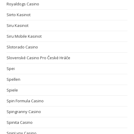
Royaldogs Casino
Siirto Kasinot
Siru Kasinot
Siru Mobile Kasinot
Slotorado Casino
Slovenské Casino Pro České Hráče
Spei
Spellen
Spiele
Spin Formula Casino
Spingranny Casino
Spinita Casino
SpinLynx Casino