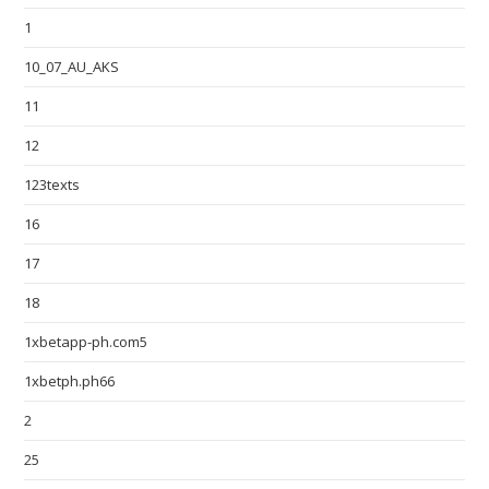
1
10_07_AU_AKS
11
12
123texts
16
17
18
1xbetapp-ph.com5
1xbetph.ph66
2
25