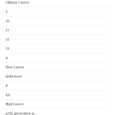
29black Casino
3
30
31
32
33
4
5bet Casino
6084 done
8
8,6
8ty8 Casino
a16z generative ai