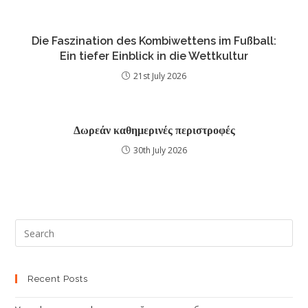
Die Faszination des Kombiwettens im Fußball:
Ein tiefer Einblick in die Wettkultur
21st July 2026
Δωρεάν καθημερινές περιστροφές
30th July 2026
Recent Posts