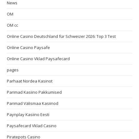
News
OM
OM cc
Online Casino Deutschland für Schweizer 2026: Top 3 Test
Online Casino Paysafe
Online Casino Vklad Paysafecard
pages
Parhaat Nordea Kasinot
Parimad Kasiino Pakkumised
Parimad Välismaa Kasiinod
Paynplay Kasiino Eesti
Paysafecard Vklad Casino
Piratepots Casino