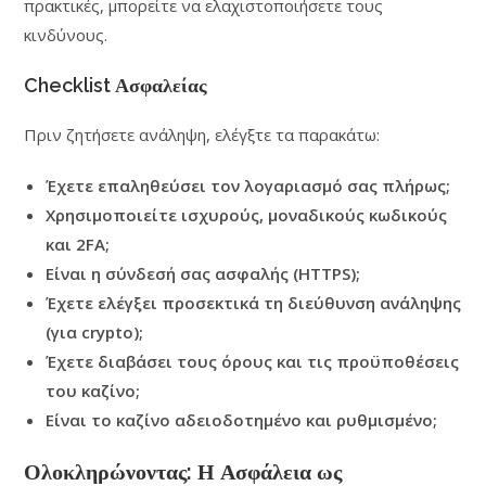
πρακτικές, μπορείτε να ελαχιστοποιήσετε τους
κινδύνους.
Checklist Ασφαλείας
Πριν ζητήσετε ανάληψη, ελέγξτε τα παρακάτω:
Έχετε επαληθεύσει τον λογαριασμό σας πλήρως;
Χρησιμοποιείτε ισχυρούς, μοναδικούς κωδικούς
και 2FA;
Είναι η σύνδεσή σας ασφαλής (HTTPS);
Έχετε ελέγξει προσεκτικά τη διεύθυνση ανάληψης
(για crypto);
Έχετε διαβάσει τους όρους και τις προϋποθέσεις
του καζίνο;
Είναι το καζίνο αδειοδοτημένο και ρυθμισμένο;
Ολοκληρώνοντας: Η Ασφάλεια ως