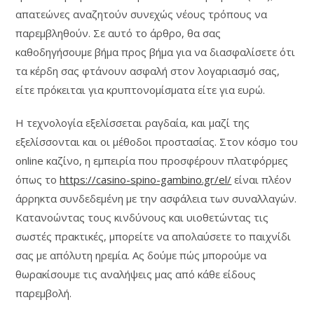
απατεώνες αναζητούν συνεχώς νέους τρόπους να
παρεμβληθούν. Σε αυτό το άρθρο, θα σας
καθοδηγήσουμε βήμα προς βήμα για να διασφαλίσετε ότι
τα κέρδη σας φτάνουν ασφαλή στον λογαριασμό σας,
είτε πρόκειται για κρυπτονομίσματα είτε για ευρώ.
Η τεχνολογία εξελίσσεται ραγδαία, και μαζί της
εξελίσσονται και οι μέθοδοι προστασίας. Στον κόσμο του
online καζίνο, η εμπειρία που προσφέρουν πλατφόρμες
όπως το
https://casino-spino-gambino.gr/el/
είναι πλέον
άρρηκτα συνδεδεμένη με την ασφάλεια των συναλλαγών.
Κατανοώντας τους κινδύνους και υιοθετώντας τις
σωστές πρακτικές, μπορείτε να απολαύσετε το παιχνίδι
σας με απόλυτη ηρεμία. Ας δούμε πώς μπορούμε να
θωρακίσουμε τις αναλήψεις μας από κάθε είδους
παρεμβολή.