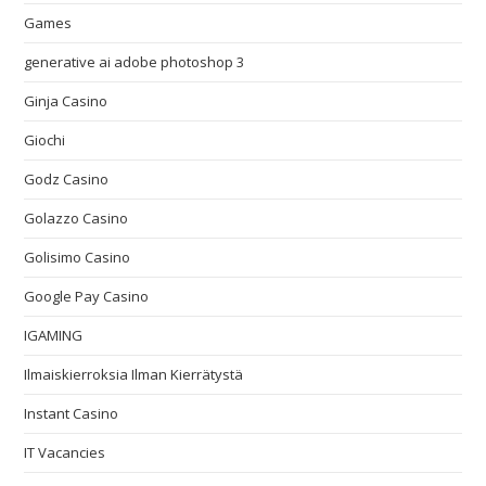
Games
generative ai adobe photoshop 3
Ginja Casino
Giochi
Godz Casino
Golazzo Casino
Golisimo Casino
Google Pay Casino
IGAMING
Ilmaiskierroksia Ilman Kierrätystä
Instant Casino
IT Vacancies