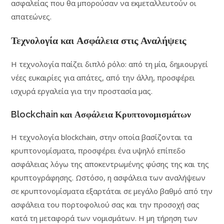
ασφαλείας που θα μπορούσαν να εκμεταλλευτούν οι
απατεώνες.
Τεχνολογία και Ασφάλεια στις Αναλήψεις
Η τεχνολογία παίζει διπλό ρόλο: από τη μία, δημιουργεί
νέες ευκαιρίες για απάτες, από την άλλη, προσφέρει
ισχυρά εργαλεία για την προστασία μας.
Blockchain και Ασφάλεια Κρυπτονομισμάτων
Η τεχνολογία blockchain, στην οποία βασίζονται τα
κρυπτονομίσματα, προσφέρει ένα υψηλό επίπεδο
ασφάλειας λόγω της αποκεντρωμένης φύσης της και της
κρυπτογράφησης. Ωστόσο, η ασφάλεια των αναλήψεων
σε κρυπτονομίσματα εξαρτάται σε μεγάλο βαθμό από την
ασφάλεια του πορτοφολιού σας και την προσοχή σας
κατά τη μεταφορά των νομισμάτων. Η μη τήρηση των