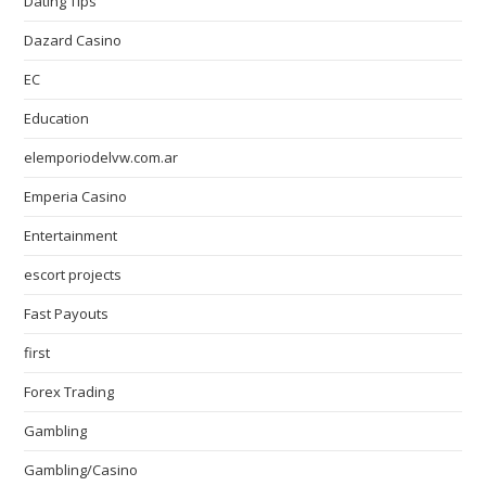
Dating Tips
Dazard Casino
EC
Education
elemporiodelvw.com.ar
Emperia Casino
Entertainment
escort projects
Fast Payouts
first
Forex Trading
Gambling
Gambling/Casino