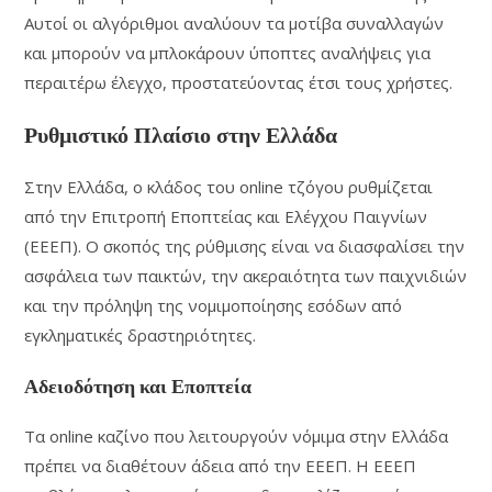
Αυτοί οι αλγόριθμοι αναλύουν τα μοτίβα συναλλαγών
και μπορούν να μπλοκάρουν ύποπτες αναλήψεις για
περαιτέρω έλεγχο, προστατεύοντας έτσι τους χρήστες.
Ρυθμιστικό Πλαίσιο στην Ελλάδα
Στην Ελλάδα, ο κλάδος του online τζόγου ρυθμίζεται
από την Επιτροπή Εποπτείας και Ελέγχου Παιγνίων
(ΕΕΕΠ). Ο σκοπός της ρύθμισης είναι να διασφαλίσει την
ασφάλεια των παικτών, την ακεραιότητα των παιχνιδιών
και την πρόληψη της νομιμοποίησης εσόδων από
εγκληματικές δραστηριότητες.
Αδειοδότηση και Εποπτεία
Τα online καζίνο που λειτουργούν νόμιμα στην Ελλάδα
πρέπει να διαθέτουν άδεια από την ΕΕΕΠ. Η ΕΕΕΠ