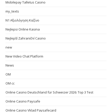
Mobilepay Talletus Casino
my_texts
N1 Αξιολόγηση Καζίνο
Nejlepsi Online Kasina
Nejlepší Zahraniční Casino
new
New Video Chat Platform
News
OM
OM cc
Online Casino Deutschland für Schweizer 2026: Top 3 Test
Online Casino Paysafe
Online Casino Vklad Paysafecard