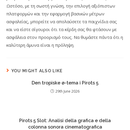
Ωστόσο, με τη σωστή γνώση, την επιλογή αξιόπιστων
πλατφορμών και την εφαρμογή βασικών μέτρων
ασφαλείας, μπορείτε να απολαύσετε τα παιχνίδια σας
και να είστε σίγουροι ότι τα κέρδη σας θα φτάσουν με
ασφάλεια στον προορισμό τους. Να θυμάστε πάντα ότι η
καλύτερη άμυνα είναι η πρόληψη.
YOU MIGHT ALSO LIKE
Den tropiske ø-tema i Pirots 5
29th June 2026
Pirots 5 Slot: Analisi della grafica e della
colonna sonora cinematografica