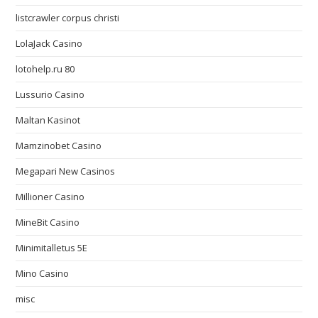
listcrawler corpus christi
LolaJack Casino
lotohelp.ru 80
Lussurio Casino
Maltan Kasinot
Mamzinobet Casino
Megapari New Casinos
Millioner Casino
MineBit Casino
Minimitalletus 5E
Mino Casino
misc