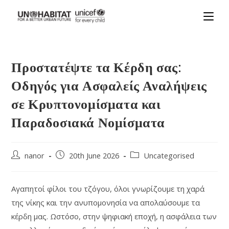
Προστατέψτε τα Κέρδη σας:
Οδηγός για Ασφαλείς Αναλήψεις
σε Κρυπτονομίσματα και
Παραδοσιακά Νομίσματα
nanor
20th June 2026
Uncategorised
Αγαπητοί φίλοι του τζόγου, όλοι γνωρίζουμε τη χαρά
της νίκης και την ανυπομονησία να απολαύσουμε τα
κέρδη μας. Ωστόσο, στην ψηφιακή εποχή, η ασφάλεια των