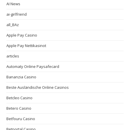
AI News
ai-girlfriend
all_BAz
Apple Pay Casino
Apple Pay Nettikasinot
articles
Automaty Online Paysafecard
Bananzia Casino
Beste Ausländische Online Casinos
Betcleo Casino
Betero Casino
Betfouru Casino
Betportal Casino