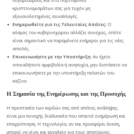
λογαριασμούς και στα πορτοφόλια
κρυπτονομισμάτων σας για τυχόν μη
εξουσιοδοτημένες συναλλαγές.
Ενημερωθείτε για τις Τελευταίες Απάτες:
Ο
κόσμος του κυβερνοχώρου αλλάζει συνεχώς, οπότε
είναι σημαντικό να παραμένετε ενήμεροι για τις νέες
απειλές.
Επικοινωνήστε με την Υποστήριξη:
Αν έχετε
οποιαδήποτε αμφιβολία ή ανησυχία, μην διστάσετε να
επικοινωνήσετε με την υποστήριξη πελατών του
καζίνο.
Η Σημασία της Ενημέρωσης και της Προσοχής
Η προστασία των κερδών σας από απάτες ανάληψης
είναι μια συνεχής διαδικασία που απαιτεί ενημέρωση και
επαγρύπνηση. Η τεχνολογία, αν και προσφέρει άνεση,
μπορεί να γίνει και εργαλείο για τους απατεώνες.