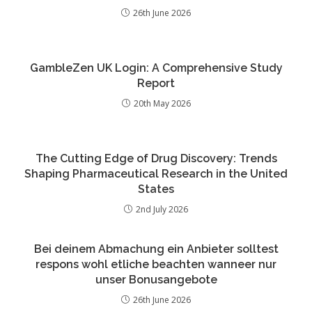
26th June 2026
GambleZen UK Login: A Comprehensive Study
Report
20th May 2026
The Cutting Edge of Drug Discovery: Trends
Shaping Pharmaceutical Research in the United
States
2nd July 2026
Bei deinem Abmachung ein Anbieter solltest
respons wohl etliche beachten wanneer nur
unser Bonusangebote
26th June 2026