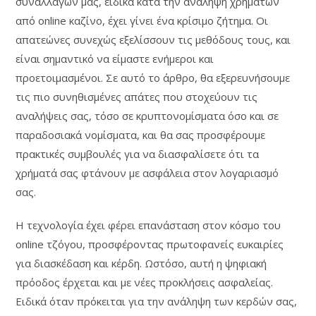
συναλλαγών μας, ειδικά κατά την ανάληψη χρημάτων
από online καζίνο, έχει γίνει ένα κρίσιμο ζήτημα. Οι
απατεώνες συνεχώς εξελίσσουν τις μεθόδους τους, και
είναι σημαντικό να είμαστε ενήμεροι και
προετοιμασμένοι. Σε αυτό το άρθρο, θα εξερευνήσουμε
τις πιο συνηθισμένες απάτες που στοχεύουν τις
αναλήψεις σας, τόσο σε κρυπτονομίσματα όσο και σε
παραδοσιακά νομίσματα, και θα σας προσφέρουμε
πρακτικές συμβουλές για να διασφαλίσετε ότι τα
χρήματά σας φτάνουν με ασφάλεια στον λογαριασμό
σας.
Η τεχνολογία έχει φέρει επανάσταση στον κόσμο του
online τζόγου, προσφέροντας πρωτοφανείς ευκαιρίες
για διασκέδαση και κέρδη. Ωστόσο, αυτή η ψηφιακή
πρόοδος έρχεται και με νέες προκλήσεις ασφαλείας.
Ειδικά όταν πρόκειται για την ανάληψη των κερδών σας,