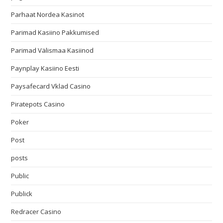
Parhaat Nordea Kasinot
Parimad Kasiino Pakkumised
Parimad Välismaa Kasiinod
Paynplay Kasiino Eesti
Paysafecard Vklad Casino
Piratepots Casino
Poker
Post
posts
Public
Publick
Redracer Casino