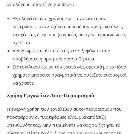
αξιολόγηση μπορεί να βοηθήσει:
Αξιολογείτε αν ο χρόνος και τα χρήματα που
αφιερώνετε στον τζόγο επηρεάζουν αρνητικά άλλες
πτυχές της ζωής σας (εργασία, οικογένεια, κοινωνικές
σχέσεις).
Αναγνωρίζετε αν παίζετε για να ξεφύγετε από
προβλήματα ή αρνητικά συναισθήματα.
Είστε ειλικρινείς με τον εαυτό σας σχετικά με το πόσα
χρήματα μπορείτε πραγματικά να αντέξετε οικονομικά
να χάσετε.
Χρήση Εργαλείων Αυτο-Περιορισμού
Η ενεργή χρήση των εργαλείων αυτο-περιορισμού που
προσφέρουν οι πλατφόρμες είναι μια απόδειξη
υπευθυνότητας. Μην περιμένετε να σας το ζητήσει το
σύστημα. Θέστε τα όριά σας από την αρχή και τηρήστε