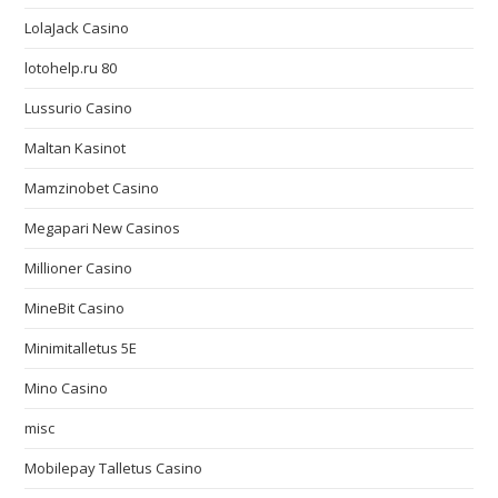
LolaJack Casino
lotohelp.ru 80
Lussurio Casino
Maltan Kasinot
Mamzinobet Casino
Megapari New Casinos
Millioner Casino
MineBit Casino
Minimitalletus 5E
Mino Casino
misc
Mobilepay Talletus Casino