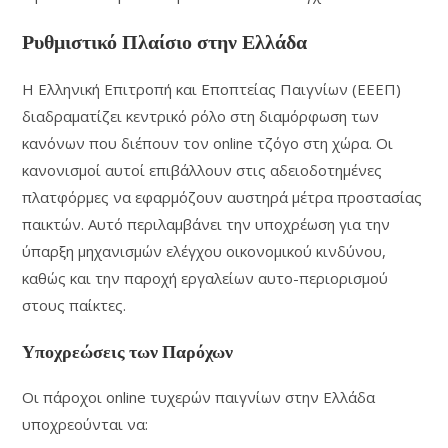
Ρυθμιστικό Πλαίσιο στην Ελλάδα
Η Ελληνική Επιτροπή και Εποπτείας Παιγνίων (ΕΕΕΠ)
διαδραματίζει κεντρικό ρόλο στη διαμόρφωση των
κανόνων που διέπουν τον online τζόγο στη χώρα. Οι
κανονισμοί αυτοί επιβάλλουν στις αδειοδοτημένες
πλατφόρμες να εφαρμόζουν αυστηρά μέτρα προστασίας
παικτών. Αυτό περιλαμβάνει την υποχρέωση για την
ύπαρξη μηχανισμών ελέγχου οικονομικού κινδύνου,
καθώς και την παροχή εργαλείων αυτο-περιορισμού
στους παίκτες.
Υποχρεώσεις των Παρόχων
Οι πάροχοι online τυχερών παιγνίων στην Ελλάδα
υποχρεούνται να: