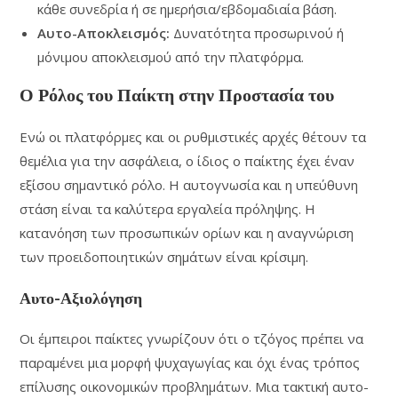
κάθε συνεδρία ή σε ημερήσια/εβδομαδιαία βάση.
Αυτο-Αποκλεισμός:
Δυνατότητα προσωρινού ή
μόνιμου αποκλεισμού από την πλατφόρμα.
Ο Ρόλος του Παίκτη στην Προστασία του
Ενώ οι πλατφόρμες και οι ρυθμιστικές αρχές θέτουν τα
θεμέλια για την ασφάλεια, ο ίδιος ο παίκτης έχει έναν
εξίσου σημαντικό ρόλο. Η αυτογνωσία και η υπεύθυνη
στάση είναι τα καλύτερα εργαλεία πρόληψης. Η
κατανόηση των προσωπικών ορίων και η αναγνώριση
των προειδοποιητικών σημάτων είναι κρίσιμη.
Αυτο-Αξιολόγηση
Οι έμπειροι παίκτες γνωρίζουν ότι ο τζόγος πρέπει να
παραμένει μια μορφή ψυχαγωγίας και όχι ένας τρόπος
επίλυσης οικονομικών προβλημάτων. Μια τακτική αυτο-