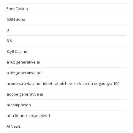
5bet Casino
6084 done
8
8,6
8ty8 Casino
a16z generative ai
a16z generative ai 1
acomics.ru~kazino-riobet-rabotchee-zerkalo-na-segodnya 100
adobe generative ai
ai companion
ai in finance examples 1
AI News