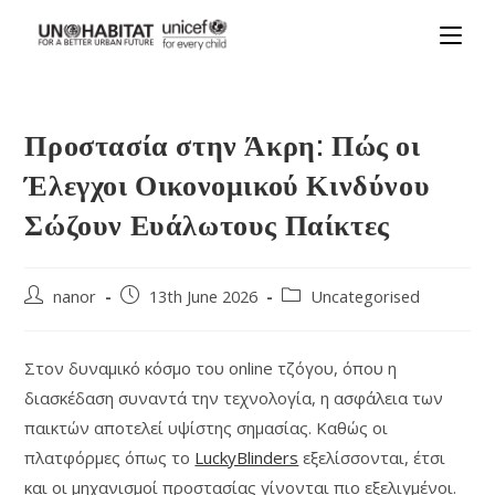
Προστασία στην Άκρη: Πώς οι
Έλεγχοι Οικονομικού Κινδύνου
Σώζουν Ευάλωτους Παίκτες
nanor
13th June 2026
Uncategorised
Στον δυναμικό κόσμο του online τζόγου, όπου η
διασκέδαση συναντά την τεχνολογία, η ασφάλεια των
παικτών αποτελεί υψίστης σημασίας. Καθώς οι
πλατφόρμες όπως το
LuckyBlinders
εξελίσσονται, έτσι
και οι μηχανισμοί προστασίας γίνονται πιο εξελιγμένοι.