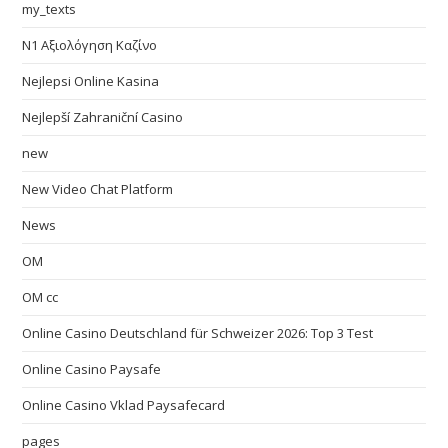
my_texts
N1 Αξιολόγηση Καζίνο
Nejlepsi Online Kasina
Nejlepší Zahraniční Casino
new
New Video Chat Platform
News
OM
OM cc
Online Casino Deutschland für Schweizer 2026: Top 3 Test
Online Casino Paysafe
Online Casino Vklad Paysafecard
pages