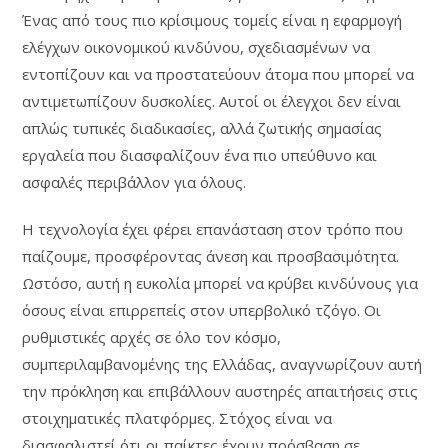
Ένας από τους πιο κρίσιμους τομείς είναι η εφαρμογή
ελέγχων οικονομικού κινδύνου, σχεδιασμένων να
εντοπίζουν και να προστατεύουν άτομα που μπορεί να
αντιμετωπίζουν δυσκολίες. Αυτοί οι έλεγχοι δεν είναι
απλώς τυπικές διαδικασίες, αλλά ζωτικής σημασίας
εργαλεία που διασφαλίζουν ένα πιο υπεύθυνο και
ασφαλές περιβάλλον για όλους.
Η τεχνολογία έχει φέρει επανάσταση στον τρόπο που
παίζουμε, προσφέροντας άνεση και προσβασιμότητα.
Ωστόσο, αυτή η ευκολία μπορεί να κρύβει κινδύνους για
όσους είναι επιρρεπείς στον υπερβολικό τζόγο. Οι
ρυθμιστικές αρχές σε όλο τον κόσμο,
συμπεριλαμβανομένης της Ελλάδας, αναγνωρίζουν αυτή
την πρόκληση και επιβάλλουν αυστηρές απαιτήσεις στις
στοιχηματικές πλατφόρμες. Στόχος είναι να
διασφαλιστεί ότι οι παίκτες έχουν πρόσβαση σε