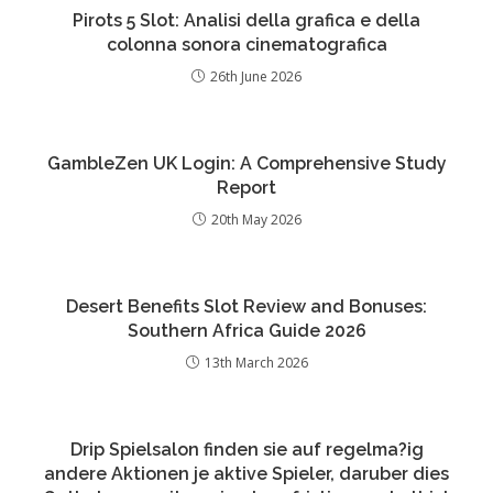
Pirots 5 Slot: Analisi della grafica e della
colonna sonora cinematografica
26th June 2026
GambleZen UK Login: A Comprehensive Study
Report
20th May 2026
Desert Benefits Slot Review and Bonuses:
Southern Africa Guide 2026
13th March 2026
Drip Spielsalon finden sie auf regelma?ig
andere Aktionen je aktive Spieler, daruber dies