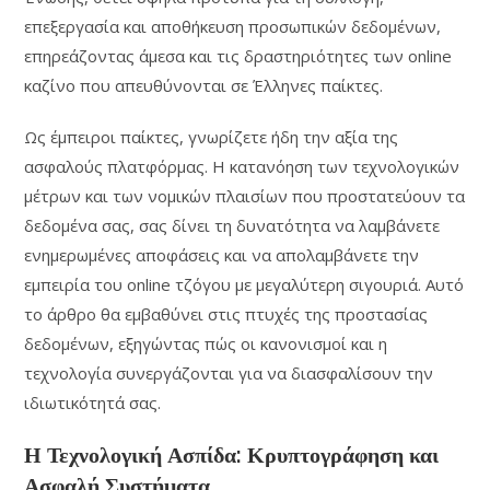
επεξεργασία και αποθήκευση προσωπικών δεδομένων,
επηρεάζοντας άμεσα και τις δραστηριότητες των online
καζίνο που απευθύνονται σε Έλληνες παίκτες.
Ως έμπειροι παίκτες, γνωρίζετε ήδη την αξία της
ασφαλούς πλατφόρμας. Η κατανόηση των τεχνολογικών
μέτρων και των νομικών πλαισίων που προστατεύουν τα
δεδομένα σας, σας δίνει τη δυνατότητα να λαμβάνετε
ενημερωμένες αποφάσεις και να απολαμβάνετε την
εμπειρία του online τζόγου με μεγαλύτερη σιγουριά. Αυτό
το άρθρο θα εμβαθύνει στις πτυχές της προστασίας
δεδομένων, εξηγώντας πώς οι κανονισμοί και η
τεχνολογία συνεργάζονται για να διασφαλίσουν την
ιδιωτικότητά σας.
Η Τεχνολογική Ασπίδα: Κρυπτογράφηση και
Ασφαλή Συστήματα