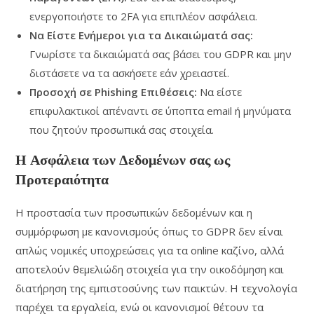
ενεργοποιήστε το 2FA για επιπλέον ασφάλεια.
Να Είστε Ενήμεροι για τα Δικαιώματά σας:
Γνωρίστε τα δικαιώματά σας βάσει του GDPR και μην
διστάσετε να τα ασκήσετε εάν χρειαστεί.
Προσοχή σε Phishing Επιθέσεις:
Να είστε
επιφυλακτικοί απέναντι σε ύποπτα email ή μηνύματα
που ζητούν προσωπικά σας στοιχεία.
Η Ασφάλεια των Δεδομένων σας ως
Προτεραιότητα
Η προστασία των προσωπικών δεδομένων και η
συμμόρφωση με κανονισμούς όπως το GDPR δεν είναι
απλώς νομικές υποχρεώσεις για τα online καζίνο, αλλά
αποτελούν θεμελιώδη στοιχεία για την οικοδόμηση και
διατήρηση της εμπιστοσύνης των παικτών. Η τεχνολογία
παρέχει τα εργαλεία, ενώ οι κανονισμοί θέτουν τα