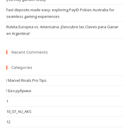
Fast deposits made easy: exploring PayID Pokies Australia for
seamless gaming experiences
Ruleta Europea vs. Americana: ¡Descubre las Claves para Ganar
en Argentina!
Recent Comments
Categories
! Marvel Rivals Pro Tips
! Без рубрики
1
10_07_AU_AKS
12