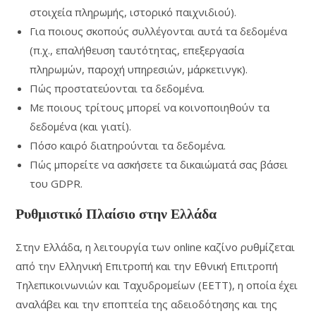
στοιχεία πληρωμής, ιστορικό παιχνιδιού).
Για ποιους σκοπούς συλλέγονται αυτά τα δεδομένα
(π.χ., επαλήθευση ταυτότητας, επεξεργασία
πληρωμών, παροχή υπηρεσιών, μάρκετινγκ).
Πώς προστατεύονται τα δεδομένα.
Με ποιους τρίτους μπορεί να κοινοποιηθούν τα
δεδομένα (και γιατί).
Πόσο καιρό διατηρούνται τα δεδομένα.
Πώς μπορείτε να ασκήσετε τα δικαιώματά σας βάσει
του GDPR.
Ρυθμιστικό Πλαίσιο στην Ελλάδα
Στην Ελλάδα, η λειτουργία των online καζίνο ρυθμίζεται
από την Ελληνική Επιτροπή και την Εθνική Επιτροπή
Τηλεπικοινωνιών και Ταχυδρομείων (ΕΕΤΤ), η οποία έχει
αναλάβει και την εποπτεία της αδειοδότησης και της