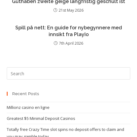
Guthaben zweite geige langfristig geschult ist
21st May 2026
Spill på nett: En guide for nybegynnere med
innsikt fra PlayIo
7th April 2026
Recent Posts
Millionz casino en ligne
Greatest $5 Minimal Deposit Casinos
Totally free Crazy Time slot spins no deposit offers to claim and
you may gamble today