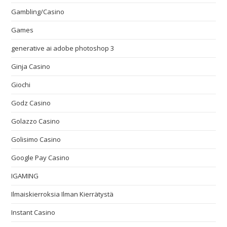
Gambling/Casino
Games
generative ai adobe photoshop 3
Ginja Casino
Giochi
Godz Casino
Golazzo Casino
Golisimo Casino
Google Pay Casino
IGAMING
Ilmaiskierroksia Ilman Kierrätystä
Instant Casino