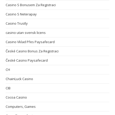
Casino S Bonusem Za Registraci
Casino S Neterapay
Casino Trustly
casino utan svensk licens
Casino Vklad Přes Paysafecard
České Casino Bonus Za Registraci
České Casino Paysafecard
CH
ChainLuck Casino
CIB
Cocoa Casino
Computers, Games