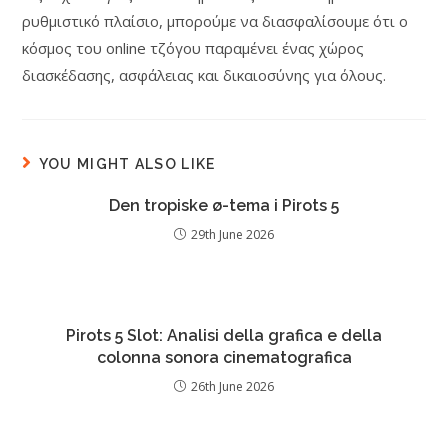
ρυθμιστικό πλαίσιο, μπορούμε να διασφαλίσουμε ότι ο
κόσμος του online τζόγου παραμένει ένας χώρος
διασκέδασης, ασφάλειας και δικαιοσύνης για όλους.
YOU MIGHT ALSO LIKE
Den tropiske ø-tema i Pirots 5
29th June 2026
Pirots 5 Slot: Analisi della grafica e della
colonna sonora cinematografica
26th June 2026