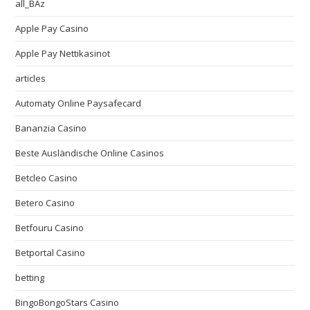
all_BAz
Apple Pay Casino
Apple Pay Nettikasinot
articles
Automaty Online Paysafecard
Bananzia Casino
Beste Ausländische Online Casinos
Betcleo Casino
Betero Casino
Betfouru Casino
Betportal Casino
betting
BingoBongoStars Casino