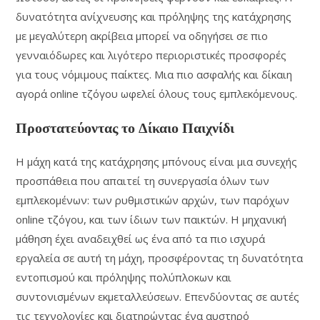
δυνατότητα ανίχνευσης και πρόληψης της κατάχρησης
με μεγαλύτερη ακρίβεια μπορεί να οδηγήσει σε πιο
γενναιόδωρες και λιγότερο περιοριστικές προσφορές
για τους νόμιμους παίκτες. Μια πιο ασφαλής και δίκαιη
αγορά online τζόγου ωφελεί όλους τους εμπλεκόμενους.
Προστατεύοντας το Δίκαιο Παιχνίδι
Η μάχη κατά της κατάχρησης μπόνους είναι μια συνεχής
προσπάθεια που απαιτεί τη συνεργασία όλων των
εμπλεκομένων: των ρυθμιστικών αρχών, των παρόχων
online τζόγου, και των ίδιων των παικτών. Η μηχανική
μάθηση έχει αναδειχθεί ως ένα από τα πιο ισχυρά
εργαλεία σε αυτή τη μάχη, προσφέροντας τη δυνατότητα
εντοπισμού και πρόληψης πολύπλοκων και
συντονισμένων εκμεταλλεύσεων. Επενδύοντας σε αυτές
τις τεχνολογίες και διατηρώντας ένα αυστηρό