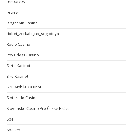
resources
review
Ringospin Casino
riobet_zerkalo_na_segodnya
Roulo Casino
Royaldogs Casino
Siirto Kasinot
Siru Kasinot
Siru Mobile Kasinot
Slotorado Casino
Slovenské Casino Pro České Hráče
Spei
Spellen