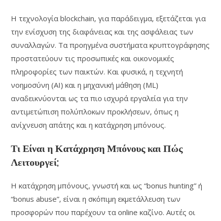
Η τεχνολογία blockchain, για παράδειγμα, εξετάζεται για
την ενίσχυση της διαφάνειας και της ασφάλειας των
συναλλαγών. Τα προηγμένα συστήματα κρυπτογράφησης
προστατεύουν τις προσωπικές και οικονομικές
πληροφορίες των παικτών. Και φυσικά, η τεχνητή
νοημοσύνη (AI) και η μηχανική μάθηση (ML)
αναδεικνύονται ως τα πιο ισχυρά εργαλεία για την
αντιμετώπιση πολύπλοκων προκλήσεων, όπως η
ανίχνευση απάτης και η κατάχρηση μπόνους.
Τι Είναι η Κατάχρηση Μπόνους και Πώς
Λειτουργεί;
Η κατάχρηση μπόνους, γνωστή και ως “bonus hunting” ή
“bonus abuse”, είναι η σκόπιμη εκμετάλλευση των
προσφορών που παρέχουν τα online καζίνο. Αυτές οι