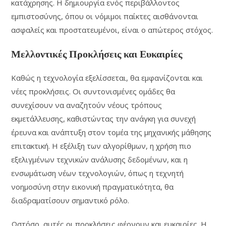
κατάχρησης. Η δημιουργία ενός περιβάλλοντος
εμπιστοσύνης, όπου οι νόμιμοι παίκτες αισθάνονται
ασφαλείς και προστατευμένοι, είναι ο απώτερος στόχος.
Μελλοντικές Προκλήσεις και Ευκαιρίες
Καθώς η τεχνολογία εξελίσσεται, θα εμφανίζονται και
νέες προκλήσεις. Οι συντονισμένες ομάδες θα
συνεχίσουν να αναζητούν νέους τρόπους
εκμετάλλευσης, καθιστώντας την ανάγκη για συνεχή
έρευνα και ανάπτυξη στον τομέα της μηχανικής μάθησης
επιτακτική. Η εξέλιξη των αλγορίθμων, η χρήση πιο
εξελιγμένων τεχνικών ανάλυσης δεδομένων, και η
ενσωμάτωση νέων τεχνολογιών, όπως η τεχνητή
νοημοσύνη στην εικονική πραγματικότητα, θα
διαδραματίσουν σημαντικό ρόλο.
Ωστόσο, αυτές οι προκλήσεις φέρνουν και ευκαιρίες. Η