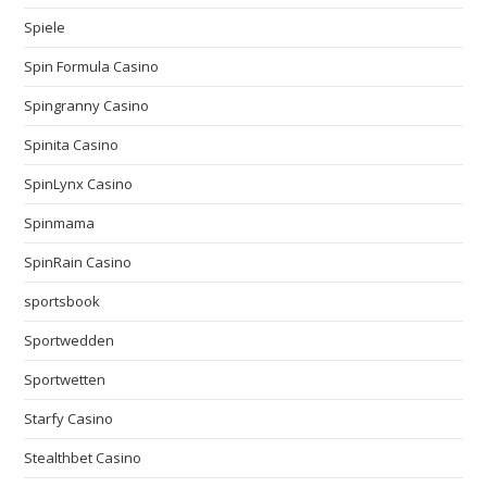
Spiele
Spin Formula Casino
Spingranny Casino
Spinita Casino
SpinLynx Casino
Spinmama
SpinRain Casino
sportsbook
Sportwedden
Sportwetten
Starfy Casino
Stealthbet Casino