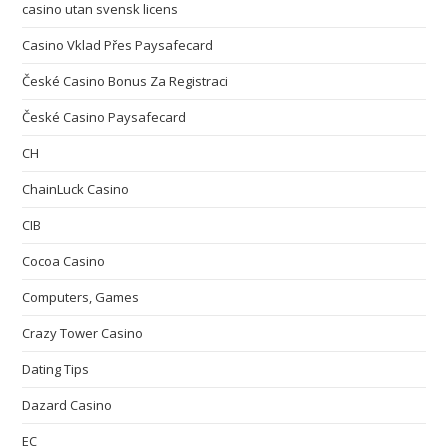
casino utan svensk licens
Casino Vklad Přes Paysafecard
České Casino Bonus Za Registraci
České Casino Paysafecard
CH
ChainLuck Casino
CIB
Cocoa Casino
Computers, Games
Crazy Tower Сasino
Dating Tips
Dazard Casino
EC