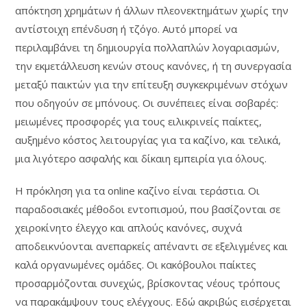
απόκτηση χρημάτων ή άλλων πλεονεκτημάτων χωρίς την
αντίστοιχη επένδυση ή τζόγο. Αυτό μπορεί να
περιλαμβάνει τη δημιουργία πολλαπλών λογαριασμών,
την εκμετάλλευση κενών στους κανόνες, ή τη συνεργασία
μεταξύ παικτών για την επίτευξη συγκεκριμένων στόχων
που οδηγούν σε μπόνους. Οι συνέπειες είναι σοβαρές:
μειωμένες προσφορές για τους ειλικρινείς παίκτες,
αυξημένο κόστος λειτουργίας για τα καζίνο, και τελικά,
μια λιγότερο ασφαλής και δίκαιη εμπειρία για όλους.
Η πρόκληση για τα online καζίνο είναι τεράστια. Οι
παραδοσιακές μέθοδοι εντοπισμού, που βασίζονται σε
χειροκίνητο έλεγχο και απλούς κανόνες, συχνά
αποδεικνύονται ανεπαρκείς απέναντι σε εξελιγμένες και
καλά οργανωμένες ομάδες. Οι κακόβουλοι παίκτες
προσαρμόζονται συνεχώς, βρίσκοντας νέους τρόπους
να παρακάμψουν τους ελέγχους. Εδώ ακριβώς εισέρχεται