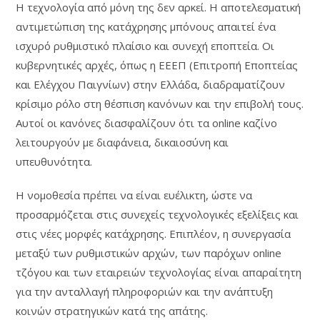
Η τεχνολογία από μόνη της δεν αρκεί. Η αποτελεσματική
αντιμετώπιση της κατάχρησης μπόνους απαιτεί ένα
ισχυρό ρυθμιστικό πλαίσιο και συνεχή εποπτεία. Οι
κυβερνητικές αρχές, όπως η ΕΕΕΠ (Επιτροπή Εποπτείας
και Ελέγχου Παιγνίων) στην Ελλάδα, διαδραματίζουν
κρίσιμο ρόλο στη θέσπιση κανόνων και την επιβολή τους.
Αυτοί οι κανόνες διασφαλίζουν ότι τα online καζίνο
λειτουργούν με διαφάνεια, δικαιοσύνη και
υπευθυνότητα.
Η νομοθεσία πρέπει να είναι ευέλικτη, ώστε να
προσαρμόζεται στις συνεχείς τεχνολογικές εξελίξεις και
στις νέες μορφές κατάχρησης. Επιπλέον, η συνεργασία
μεταξύ των ρυθμιστικών αρχών, των παρόχων online
τζόγου και των εταιρειών τεχνολογίας είναι απαραίτητη
για την ανταλλαγή πληροφοριών και την ανάπτυξη
κοινών στρατηγικών κατά της απάτης.