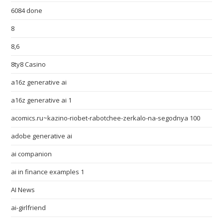
6084 done
8
8,6
8ty8 Casino
a16z generative ai
a16z generative ai 1
acomics.ru~kazino-riobet-rabotchee-zerkalo-na-segodnya 100
adobe generative ai
ai companion
ai in finance examples 1
AI News
ai-girlfriend