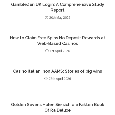
GambleZen UK Login: A Comprehensive Study
Report
20th May 2026
How to Claim Free Spins No Deposit Rewards at
Web-Based Casinos
1st April 2026
Casino italiani non AAMS: Stories of big wins
27th April 2026
Golden Sevens Holen Sie sich die Fakten Book
Of Ra Deluxe