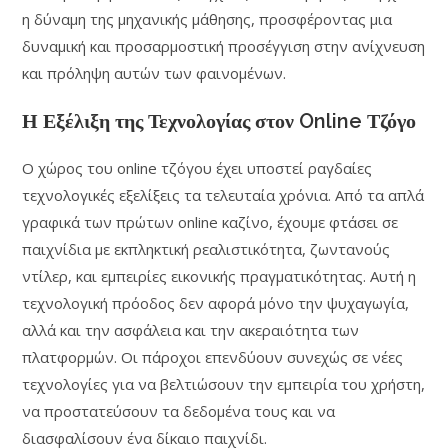
η δύναμη της μηχανικής μάθησης, προσφέροντας μια
δυναμική και προσαρμοστική προσέγγιση στην ανίχνευση
και πρόληψη αυτών των φαινομένων.
Η Εξέλιξη της Τεχνολογίας στον Online Τζόγο
Ο χώρος του online τζόγου έχει υποστεί ραγδαίες
τεχνολογικές εξελίξεις τα τελευταία χρόνια. Από τα απλά
γραφικά των πρώτων online καζίνο, έχουμε φτάσει σε
παιχνίδια με εκπληκτική ρεαλιστικότητα, ζωντανούς
ντίλερ, και εμπειρίες εικονικής πραγματικότητας. Αυτή η
τεχνολογική πρόοδος δεν αφορά μόνο την ψυχαγωγία,
αλλά και την ασφάλεια και την ακεραιότητα των
πλατφορμών. Οι πάροχοι επενδύουν συνεχώς σε νέες
τεχνολογίες για να βελτιώσουν την εμπειρία του χρήστη,
να προστατεύσουν τα δεδομένα τους και να
διασφαλίσουν ένα δίκαιο παιχνίδι.