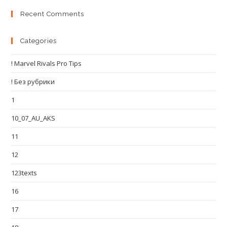
Recent Comments
Categories
! Marvel Rivals Pro Tips
! Без рубрики
1
10_07_AU_AKS
11
12
123texts
16
17