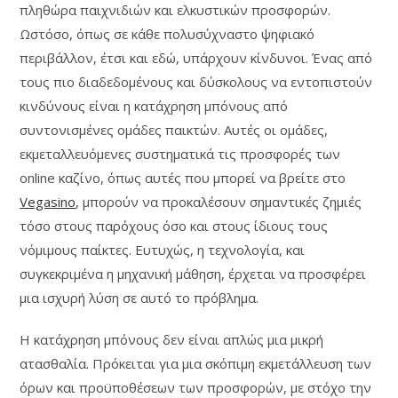
πληθώρα παιχνιδιών και ελκυστικών προσφορών.
Ωστόσο, όπως σε κάθε πολυσύχναστο ψηφιακό
περιβάλλον, έτσι και εδώ, υπάρχουν κίνδυνοι. Ένας από
τους πιο διαδεδομένους και δύσκολους να εντοπιστούν
κινδύνους είναι η κατάχρηση μπόνους από
συντονισμένες ομάδες παικτών. Αυτές οι ομάδες,
εκμεταλλευόμενες συστηματικά τις προσφορές των
online καζίνο, όπως αυτές που μπορεί να βρείτε στο
Vegasino
, μπορούν να προκαλέσουν σημαντικές ζημιές
τόσο στους παρόχους όσο και στους ίδιους τους
νόμιμους παίκτες. Ευτυχώς, η τεχνολογία, και
συγκεκριμένα η μηχανική μάθηση, έρχεται να προσφέρει
μια ισχυρή λύση σε αυτό το πρόβλημα.
Η κατάχρηση μπόνους δεν είναι απλώς μια μικρή
ατασθαλία. Πρόκειται για μια σκόπιμη εκμετάλλευση των
όρων και προϋποθέσεων των προσφορών, με στόχο την