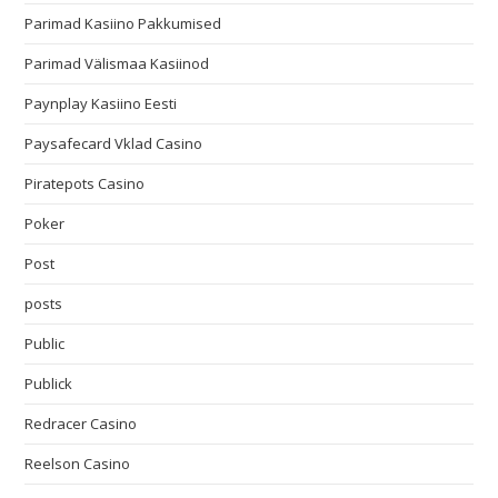
Parimad Kasiino Pakkumised
Parimad Välismaa Kasiinod
Paynplay Kasiino Eesti
Paysafecard Vklad Casino
Piratepots Casino
Poker
Post
posts
Public
Publick
Redracer Casino
Reelson Casino