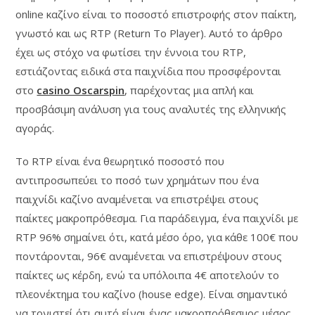
online καζίνο είναι το ποσοστό επιστροφής στον παίκτη,
γνωστό και ως RTP (Return To Player). Αυτό το άρθρο
έχει ως στόχο να φωτίσει την έννοια του RTP,
εστιάζοντας ειδικά στα παιχνίδια που προσφέρονται
στο
casino Oscarspin
, παρέχοντας μια απλή και
προσβάσιμη ανάλυση για τους αναλυτές της ελληνικής
αγοράς.
Το RTP είναι ένα θεωρητικό ποσοστό που
αντιπροσωπεύει το ποσό των χρημάτων που ένα
παιχνίδι καζίνο αναμένεται να επιστρέψει στους
παίκτες μακροπρόθεσμα. Για παράδειγμα, ένα παιχνίδι με
RTP 96% σημαίνει ότι, κατά μέσο όρο, για κάθε 100€ που
ποντάρονται, 96€ αναμένεται να επιστρέψουν στους
παίκτες ως κέρδη, ενώ τα υπόλοιπα 4€ αποτελούν το
πλεονέκτημα του καζίνο (house edge). Είναι σημαντικό
να τονιστεί ότι αυτό είναι ένας μακροπρόθεσμος μέσος