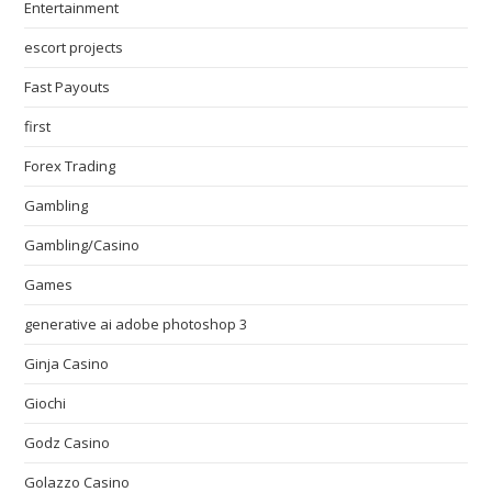
Entertainment
escort projects
Fast Payouts
first
Forex Trading
Gambling
Gambling/Casino
Games
generative ai adobe photoshop 3
Ginja Casino
Giochi
Godz Casino
Golazzo Casino