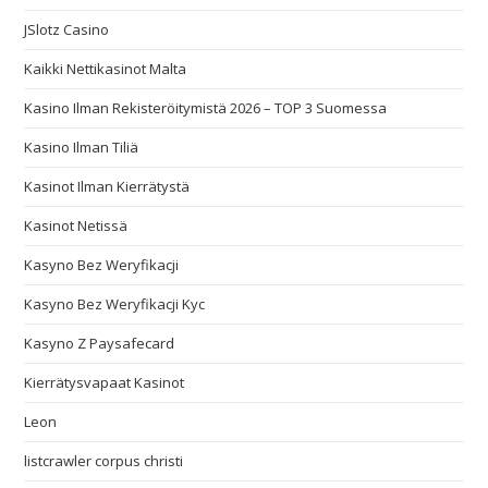
JSlotz Casino
Kaikki Nettikasinot Malta
Kasino Ilman Rekisteröitymistä 2026 – TOP 3 Suomessa
Kasino Ilman Tiliä
Kasinot Ilman Kierrätystä
Kasinot Netissä
Kasyno Bez Weryfikacji
Kasyno Bez Weryfikacji Kyc
Kasyno Z Paysafecard
Kierrätysvapaat Kasinot
Leon
listcrawler corpus christi