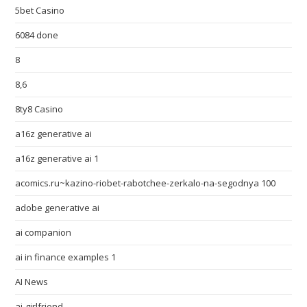
5bet Casino
6084 done
8
8,6
8ty8 Casino
a16z generative ai
a16z generative ai 1
acomics.ru~kazino-riobet-rabotchee-zerkalo-na-segodnya 100
adobe generative ai
ai companion
ai in finance examples 1
AI News
ai-girlfriend