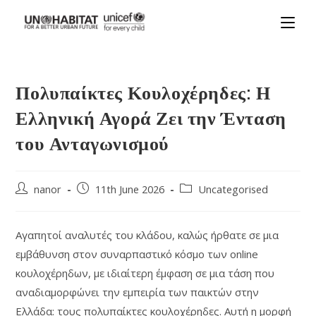
Πολυπαίκτες Κουλοχέρηδες: Η
Ελληνική Αγορά Ζει την Ένταση
του Ανταγωνισμού
nanor
11th June 2026
Uncategorised
Αγαπητοί αναλυτές του κλάδου, καλώς ήρθατε σε μια
εμβάθυνση στον συναρπαστικό κόσμο των online
κουλοχέρηδων, με ιδιαίτερη έμφαση σε μια τάση που
αναδιαμορφώνει την εμπειρία των παικτών στην
Ελλάδα: τους πολυπαίκτες κουλοχέρηδες. Αυτή η μορφή