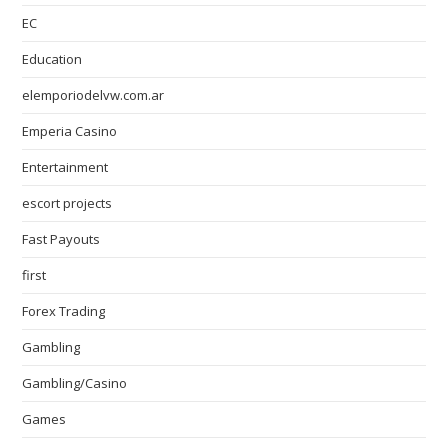
EC
Education
elemporiodelvw.com.ar
Emperia Casino
Entertainment
escort projects
Fast Payouts
first
Forex Trading
Gambling
Gambling/Casino
Games