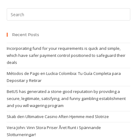
Recent Posts
Incorporating fund for your requirements is quick and simple,
which have safer payment control positioned to safeguard their
deals
Métodos de Pago en Luckia Colombia: Tu Guía Completa para
Depositar y Retirar
BetUS has generated a stone-good reputation by providing a
secure, legitimate, satisfying, and funny gambling establishment
and you will wagering program
Skab den Ultimative Casino Aften Hjemme med Slotrize
Vera John: Vinn Stora Priser Året Runt i Spännande
Slotturneringar!