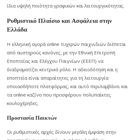
ίδια υψηλή ποιότητα γραφικών και λειτουργικότητας.
Ρυθμιστικό Πλαίσιο και Ασφάλεια στην
Ελλάδα
Η ελληνική αγορά online τυχερών παιχνιδιών διέπεται
από αυστηρούς κανόνες, με την Εθνική Επιτροπή
Εποπτείας και Ελέγχου Παιγνίων (ΕΕΕΠ) να
διαδραματίζει κεντρικό ρόλο. Η αδειοδότηση και η
εποπτεία είναι απαραίτητες για τη λειτουργία
οποιασδήποτε πλατφόρμας, και αυτό περιλαμβάνει και
τα online καζίνο που προσφέρουν πολυπαίκτες
κουλοχέρηδες.
Προστασία Παικτών
Οι ρυθμιστικές αρχές δίνουν μεγάλη έμφαση στην