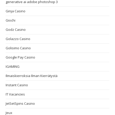
generative ai adobe photoshop 3
Ginja Casino
Giochi
Godz Casino
Golazzo Casino
Golisimo Casino
Google Pay Casino
IGAMING
Ilmaiskierroksia Ilman Kierrätystä
Instant Casino
IT Vacancies
JetSetSpins Casino
Jeux