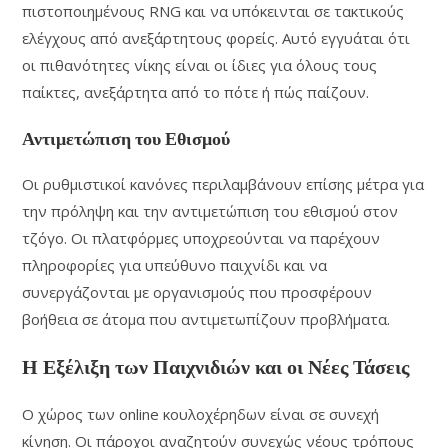
πιστοποιημένους RNG και να υπόκεινται σε τακτικούς
ελέγχους από ανεξάρτητους φορείς. Αυτό εγγυάται ότι
οι πιθανότητες νίκης είναι οι ίδιες για όλους τους
παίκτες, ανεξάρτητα από το πότε ή πώς παίζουν.
Αντιμετώπιση του Εθισμού
Οι ρυθμιστικοί κανόνες περιλαμβάνουν επίσης μέτρα για
την πρόληψη και την αντιμετώπιση του εθισμού στον
τζόγο. Οι πλατφόρμες υποχρεούνται να παρέχουν
πληροφορίες για υπεύθυνο παιχνίδι και να
συνεργάζονται με οργανισμούς που προσφέρουν
βοήθεια σε άτομα που αντιμετωπίζουν προβλήματα.
Η Εξέλιξη των Παιχνιδιών και οι Νέες Τάσεις
Ο χώρος των online κουλοχέρηδων είναι σε συνεχή
κίνηση. Οι πάροχοι αναζητούν συνεχώς νέους τρόπους