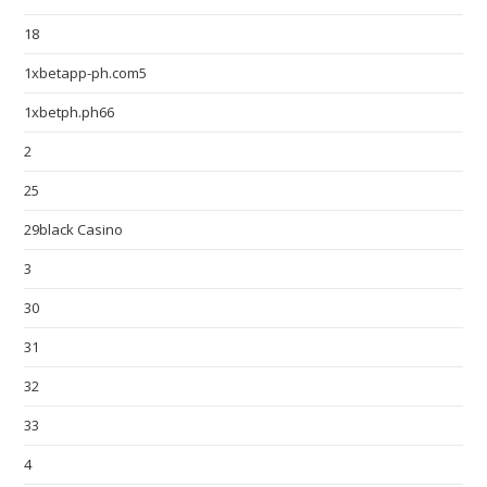
18
1xbetapp-ph.com5
1xbetph.ph66
2
25
29black Casino
3
30
31
32
33
4