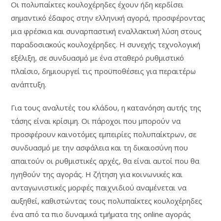
Οι πολυπαίκτες κουλοχέρηδες έχουν ήδη κερδίσει
σημαντικό έδαφος στην ελληνική αγορά, προσφέροντας
μια φρέσκια και συναρπαστική εναλλακτική λύση στους
παραδοσιακούς κουλοχέρηδες. Η συνεχής τεχνολογική
εξέλιξη, σε συνδυασμό με ένα σταθερό ρυθμιστικό
πλαίσιο, δημιουργεί τις προϋποθέσεις για περαιτέρω
ανάπτυξη.
Για τους αναλυτές του κλάδου, η κατανόηση αυτής της
τάσης είναι κρίσιμη. Οι πάροχοι που μπορούν να
προσφέρουν καινοτόμες εμπειρίες πολυπαίκτρων, σε
συνδυασμό με την ασφάλεια και τη δικαιοσύνη που
απαιτούν οι ρυθμιστικές αρχές, θα είναι αυτοί που θα
ηγηθούν της αγοράς. Η ζήτηση για κοινωνικές και
ανταγωνιστικές μορφές παιχνιδιού αναμένεται να
αυξηθεί, καθιστώντας τους πολυπαίκτες κουλοχέρηδες
ένα από τα πιο δυναμικά τμήματα της online αγοράς