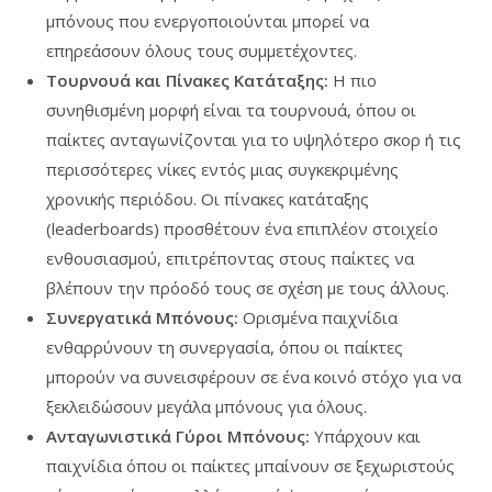
μπόνους που ενεργοποιούνται μπορεί να
επηρεάσουν όλους τους συμμετέχοντες.
Τουρνουά και Πίνακες Κατάταξης:
Η πιο
συνηθισμένη μορφή είναι τα τουρνουά, όπου οι
παίκτες ανταγωνίζονται για το υψηλότερο σκορ ή τις
περισσότερες νίκες εντός μιας συγκεκριμένης
χρονικής περιόδου. Οι πίνακες κατάταξης
(leaderboards) προσθέτουν ένα επιπλέον στοιχείο
ενθουσιασμού, επιτρέποντας στους παίκτες να
βλέπουν την πρόοδό τους σε σχέση με τους άλλους.
Συνεργατικά Μπόνους:
Ορισμένα παιχνίδια
ενθαρρύνουν τη συνεργασία, όπου οι παίκτες
μπορούν να συνεισφέρουν σε ένα κοινό στόχο για να
ξεκλειδώσουν μεγάλα μπόνους για όλους.
Ανταγωνιστικά Γύροι Μπόνους:
Υπάρχουν και
παιχνίδια όπου οι παίκτες μπαίνουν σε ξεχωριστούς