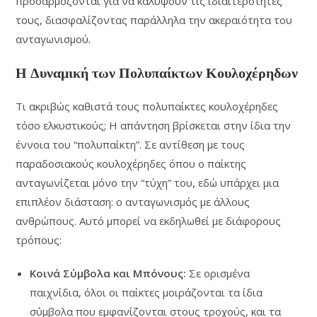
προσαρμόζονται για να καλύψουν τις ιδιαιτερότητές
τους, διασφαλίζοντας παράλληλα την ακεραιότητα του
ανταγωνισμού.
Η Δυναμική των Πολυπαίκτων Κουλοχέρηδων
Τι ακριβώς καθιστά τους πολυπαίκτες κουλοχέρηδες
τόσο ελκυστικούς; Η απάντηση βρίσκεται στην ίδια την
έννοια του “πολυπαίκτη”. Σε αντίθεση με τους
παραδοσιακούς κουλοχέρηδες όπου ο παίκτης
ανταγωνίζεται μόνο την “τύχη” του, εδώ υπάρχει μια
επιπλέον διάσταση: ο ανταγωνισμός με άλλους
ανθρώπους. Αυτό μπορεί να εκδηλωθεί με διάφορους
τρόπους:
Κοινά Σύμβολα και Μπόνους:
Σε ορισμένα
παιχνίδια, όλοι οι παίκτες μοιράζονται τα ίδια
σύμβολα που εμφανίζονται στους τροχούς, και τα