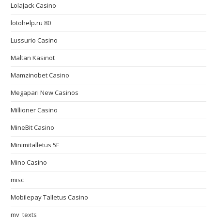
LolaJack Casino
lotohelp.ru 80
Lussurio Casino
Maltan Kasinot
Mamzinobet Casino
Megapari New Casinos
Millioner Casino
MineBit Casino
Minimitalletus 5E
Mino Casino
misc
Mobilepay Talletus Casino
my_texts