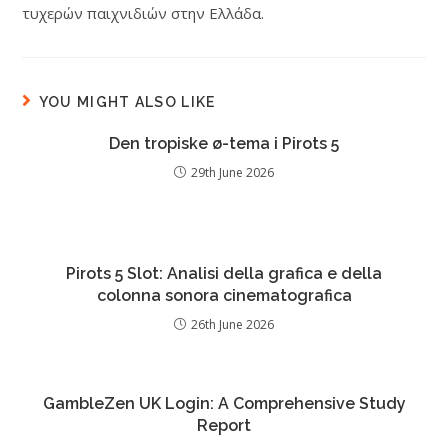
τυχερών παιχνιδιών στην Ελλάδα.
YOU MIGHT ALSO LIKE
Den tropiske ø-tema i Pirots 5
29th June 2026
Pirots 5 Slot: Analisi della grafica e della
colonna sonora cinematografica
26th June 2026
GambleZen UK Login: A Comprehensive Study
Report