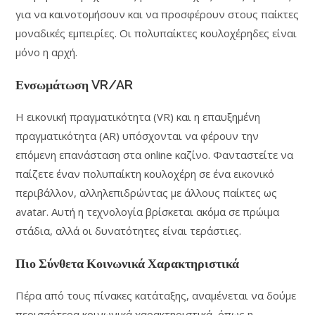
για να καινοτομήσουν και να προσφέρουν στους παίκτες
μοναδικές εμπειρίες. Οι πολυπαίκτες κουλοχέρηδες είναι
μόνο η αρχή.
Ενσωμάτωση VR/AR
Η εικονική πραγματικότητα (VR) και η επαυξημένη
πραγματικότητα (AR) υπόσχονται να φέρουν την
επόμενη επανάσταση στα online καζίνο. Φανταστείτε να
παίζετε έναν πολυπαίκτη κουλοχέρη σε ένα εικονικό
περιβάλλον, αλληλεπιδρώντας με άλλους παίκτες ως
avatar. Αυτή η τεχνολογία βρίσκεται ακόμα σε πρώιμα
στάδια, αλλά οι δυνατότητες είναι τεράστιες.
Πιο Σύνθετα Κοινωνικά Χαρακτηριστικά
Πέρα από τους πίνακες κατάταξης, αναμένεται να δούμε
περισσότερα κοινωνικά χαρακτηριστικά, όπως η