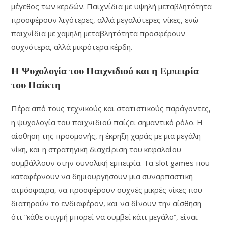
μέγεθος των κερδών. Παιχνίδια με υψηλή μεταβλητότητα
προσφέρουν λιγότερες, αλλά μεγαλύτερες νίκες, ενώ
παιχνίδια με χαμηλή μεταβλητότητα προσφέρουν
συχνότερα, αλλά μικρότερα κέρδη.
Η Ψυχολογία του Παιχνιδιού και η Εμπειρία
του Παίκτη
Πέρα από τους τεχνικούς και στατιστικούς παράγοντες,
η ψυχολογία του παιχνιδιού παίζει σημαντικό ρόλο. Η
αίσθηση της προσμονής, η έκρηξη χαράς με μια μεγάλη
νίκη, και η στρατηγική διαχείριση του κεφαλαίου
συμβάλλουν στην συνολική εμπειρία. Τα slot games που
καταφέρνουν να δημιουργήσουν μια συναρπαστική
ατμόσφαιρα, να προσφέρουν συχνές μικρές νίκες που
διατηρούν το ενδιαφέρον, και να δίνουν την αίσθηση
ότι “κάθε στιγμή μπορεί να συμβεί κάτι μεγάλο”, είναι