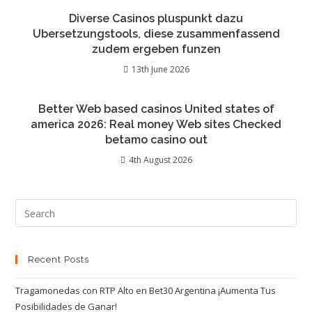
Diverse Casinos pluspunkt dazu
Ubersetzungstools, diese zusammenfassend
zudem ergeben funzen
13th June 2026
Better Web based casinos United states of
america 2026: Real money Web sites Checked
betamo casino out
4th August 2026
Recent Posts
Tragamonedas con RTP Alto en Bet30 Argentina ¡Aumenta Tus
Posibilidades de Ganar!