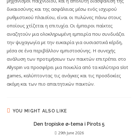
μηχανισμοί παιχνιδιού, και η απόλυτη διασφάλιση της
δικαιοσύνης και της ασφάλειας μέσω ενός ισχυρού
ρυθμιστικού πλαισίου, είναι οι πυλώνες πάνω στους
οποίους χτίζεται η επιτυχία. Οι έμπειροι παίκτες
αναζητούν μια ολοκληρωμένη εμπειρία που συνδυάζει
την ψυχαγωγία με την ευκαιρία για ουσιαστικά κέρδη,
μέσα σε ένα περιβάλλον εμπιστοσύνης. Η συνεχής
ανάλυση των προτιμήσεων των παικτών επιτρέπει στο
Allyspin να προσφέρει μια ποικιλία από τα καλύτερα slot
games, καλύπτοντας τις ανάγκες και τις προσδοκίες
ακόμη και των πιο απαιτητικών παικτών.
YOU MIGHT ALSO LIKE
Den tropiske ø-tema i Pirots 5
29th June 2026