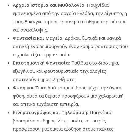
Αρχαία Ιστορία και Μυθολογία:
Παιχνίδια
εμπνευσμένα από την αρχαία Ελλάδα, την Αίγυπτο, ή
τους Βίκινγκς, προσφέρουν μια αίσθηση περιπέτειας
και ανακάλυψης.
Φαντασία και Μαγεία:
Δράκοι, ξωτικά, και μαγικά
αντικείμενα δημιουργούν έναν κόσμο φαντασίας που
αιχμαλωτίζει τη φαντασία.
Επιστημονική Φαντασία:
Ταξίδια στο διάστημα,
εξωγήινοι, και φουτουριστικές τεχνολογίες
αποτελούν δημοφιλή θέματα.
Φύση και Ζώα:
Από τροπικά δάση μέχρι την άγρια
φύση, αυτά τα θέματα προσφέρουν μια χαλαρωτική
και οπτικά ευχάριστη εμπειρία.
Κινηματογράφος και Τηλεόραση:
Παιχνίδια
βασισμένα σε δημοφιλείς ταινίες και σειρές
προσφέρουν μια οικεία αίσθηση στους παίκτες.