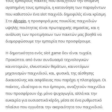
τους έμπειρους παίκτες που αναζητούν την επόμενη
αγαπημένη τους εμπειρία, η κατανόηση των παραγόντων
που καθιστούν ένα slot παιχνίδι δημοφιλές είναι κρίσιμη.
Στο
Allyspin
, η προσφορά μιας ποικιλίας παιχνιδιών
υψηλής ποιότητας είναι πρωταρχικής σημασίας, και η
ανάλυση των προτιμήσεων των παικτών μας βοηθά να
διαμορφώσουμε την εμπειρία που προσφέρουμε.
Η δημοτικότητα ενός slot game δεν είναι τυχαία.
Προκύπτει από έναν συνδυασμό τεχνολογικών
καινοτομιών, ελκυστικών θεμάτων, καινοτόμων
μηχανισμών παιχνιδιού, και, φυσικά, της αίσθησης
δικαιοσύνης και ασφάλειας που παρέχει η πλατφόρμα. Οι
παίκτες, ιδιαίτερα οι πιο έμπειροι, αναζητούν παιχνίδια
που προσφέρουν όχι μόνο ψυχαγωγία, αλλά και την
ευκαιρία για ουσιαστικά κέρδη, μέσα σε ένα ρυθμιστικό
πλαίσιο που εγγυάται την ακεραιότητα του παιχνιδιού.