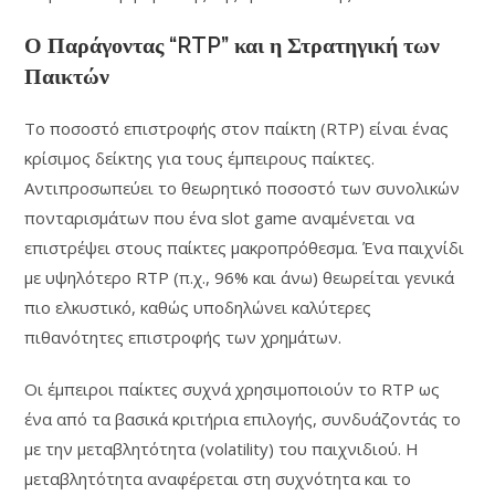
Ο Παράγοντας “RTP” και η Στρατηγική των
Παικτών
Το ποσοστό επιστροφής στον παίκτη (RTP) είναι ένας
κρίσιμος δείκτης για τους έμπειρους παίκτες.
Αντιπροσωπεύει το θεωρητικό ποσοστό των συνολικών
πονταρισμάτων που ένα slot game αναμένεται να
επιστρέψει στους παίκτες μακροπρόθεσμα. Ένα παιχνίδι
με υψηλότερο RTP (π.χ., 96% και άνω) θεωρείται γενικά
πιο ελκυστικό, καθώς υποδηλώνει καλύτερες
πιθανότητες επιστροφής των χρημάτων.
Οι έμπειροι παίκτες συχνά χρησιμοποιούν το RTP ως
ένα από τα βασικά κριτήρια επιλογής, συνδυάζοντάς το
με την μεταβλητότητα (volatility) του παιχνιδιού. Η
μεταβλητότητα αναφέρεται στη συχνότητα και το