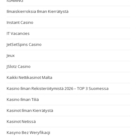
IGAMING
Ilmaiskierroksia Ilman Kierrätystä
Instant Casino
IT Vacancies
JetSetSpins Casino
Jeux
JSlotz Casino
Kaikki Nettikasinot Malta
Kasino Ilman Rekisteröitymistä 2026 – TOP 3 Suomessa
Kasino Ilman Tiliä
Kasinot Ilman Kierrätystä
Kasinot Netissä
Kasyno Bez Weryfikacji