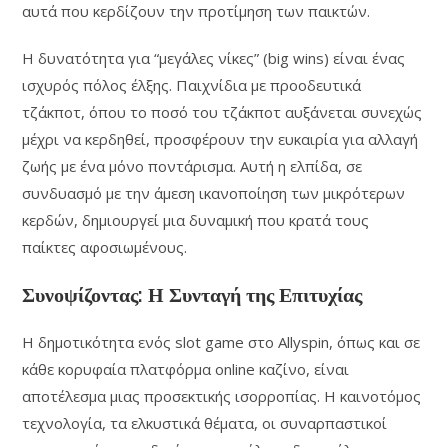
αυτά που κερδίζουν την προτίμηση των παικτών.
Η δυνατότητα για “μεγάλες νίκες” (big wins) είναι ένας
ισχυρός πόλος έλξης. Παιχνίδια με προοδευτικά
τζάκποτ, όπου το ποσό του τζάκποτ αυξάνεται συνεχώς
μέχρι να κερδηθεί, προσφέρουν την ευκαιρία για αλλαγή
ζωής με ένα μόνο ποντάρισμα. Αυτή η ελπίδα, σε
συνδυασμό με την άμεση ικανοποίηση των μικρότερων
κερδών, δημιουργεί μια δυναμική που κρατά τους
παίκτες αφοσιωμένους.
Συνοψίζοντας: Η Συνταγή της Επιτυχίας
Η δημοτικότητα ενός slot game στο Allyspin, όπως και σε
κάθε κορυφαία πλατφόρμα online καζίνο, είναι
αποτέλεσμα μιας προσεκτικής ισορροπίας. Η καινοτόμος
τεχνολογία, τα ελκυστικά θέματα, οι συναρπαστικοί