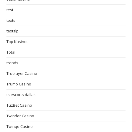
test
texts
textslp
Top Kasinot
Total
trends
Truelayer Casino
Trumo Casino
ts escorts dallas
TuzBet Casino
Twindor Casino
Twinqo Casino