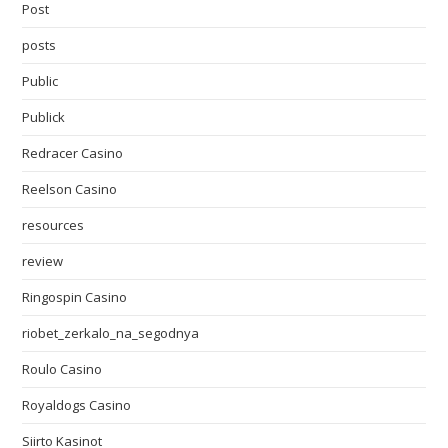
Post
posts
Public
Publick
Redracer Casino
Reelson Casino
resources
review
Ringospin Casino
riobet_zerkalo_na_segodnya
Roulo Casino
Royaldogs Casino
Siirto Kasinot