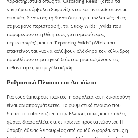
Χαρακτηριστικά όπως τα “Cascading Reels” (όπου τα
νικητήρια σύμβολα εξαφανίζονται και αντικαθίστανται
από νέα, δίνοντας τη δυνατότητα για πολλαπλές νίκες
σε μία μόνο περιστροφή), τα “Sticky Wilds” (Wilds που
παραμένουν στη θέση τους για περισσότερες
περιστροφές), και τα “Expanding Wilds” (Wilds που
επεκτείνονται για να καλύψουν ολόκληρο τον κύλινδρο)
προσθέτουν στρατηγική διάσταση και αυξάνουν τις
πιθανότητες για μεγάλα κέρδη.
Ρυθμιστικό Πλαίσιο και Ασφάλεια
Για τους έμπειρους παίκτες, η ασφάλεια και η δικαιοσύνη
είναι αδιαπραγμάτευτες. Το ρυθμιστικό πλαίσιο που
διέπει τα online καζίνο στην Ελλάδα, όπως και σε άλλες
χώρες, διασφαλίζει ότι οι παίκτες προστατεύονται. Η
ύπαρξη άδειας λειτουργίας από αρμόδιο φορέα, όπως η