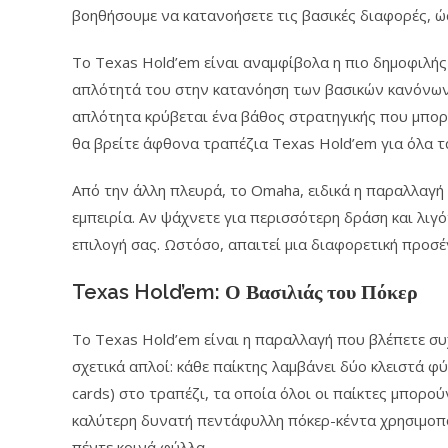
βοηθήσουμε να κατανοήσετε τις βασικές διαφορές, ώσ
Το Texas Hold’em είναι αναμφίβολα η πιο δημοφιλής
απλότητά του στην κατανόηση των βασικών κανόνων 
απλότητα κρύβεται ένα βάθος στρατηγικής που μπορε
θα βρείτε άφθονα τραπέζια Texas Hold’em για όλα τ
Από την άλλη πλευρά, το Omaha, ειδικά η παραλλαγή 
εμπειρία. Αν ψάχνετε για περισσότερη δράση και λιγ
επιλογή σας. Ωστόσο, απαιτεί μια διαφορετική προσ
Texas Hold’em: Ο Βασιλιάς του Πόκερ
Το Texas Hold’em είναι η παραλλαγή που βλέπετε συχ
σχετικά απλοί: κάθε παίκτης λαμβάνει δύο κλειστά φύ
cards) στο τραπέζι, τα οποία όλοι οι παίκτες μπορο
καλύτερη δυνατή πεντάφυλλη πόκερ-κέντα χρησιμοπ
πέντε κοινά φύλλα.