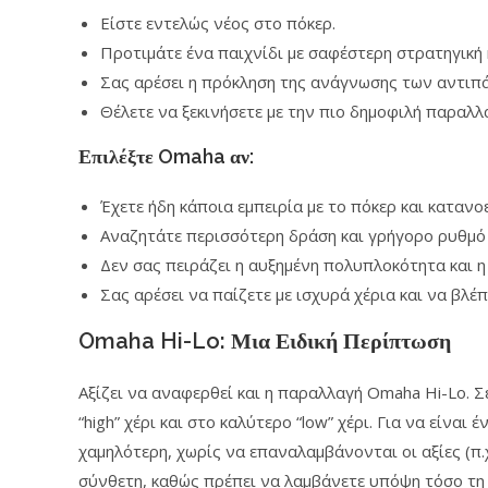
Είστε εντελώς νέος στο πόκερ.
Προτιμάτε ένα παιχνίδι με σαφέστερη στρατηγική κ
Σας αρέσει η πρόκληση της ανάγνωσης των αντιπάλ
Θέλετε να ξεκινήσετε με την πιο δημοφιλή παραλλ
Επιλέξτε Omaha αν:
Έχετε ήδη κάποια εμπειρία με το πόκερ και κατανο
Αναζητάτε περισσότερη δράση και γρήγορο ρυθμό 
Δεν σας πειράζει η αυξημένη πολυπλοκότητα και η
Σας αρέσει να παίζετε με ισχυρά χέρια και να βλ
Omaha Hi-Lo: Μια Ειδική Περίπτωση
Αξίζει να αναφερθεί και η παραλλαγή Omaha Hi-Lo. Σ
“high” χέρι και στο καλύτερο “low” χέρι. Για να είναι 
χαμηλότερη, χωρίς να επαναλαμβάνονται οι αξίες (π.χ
σύνθετη, καθώς πρέπει να λαμβάνετε υπόψη τόσο τη δ