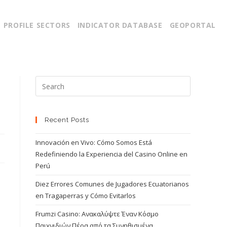
PROFILE SECTORS
INDICATOR DATABASE
GEOPORTAL
Recent Posts
Innovación en Vivo: Cómo Somos Está
Redefiniendo la Experiencia del Casino Online en
Perú
Diez Errores Comunes de Jugadores Ecuatorianos
en Tragaperras y Cómo Evitarlos
Frumzi Casino: Ανακαλύψτε Έναν Κόσμο
Παιχνιδιών Πέρα από τα Συνηθισμένα