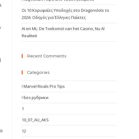
.
Οι 10 Κορυφαίες Υποδοχές στο Dragonslots το
2026: Οδηγός για Έλληνες Παίκτες
ν
AI en ML: De Toekomst van het Casino, Nu Al
Realiteit
Recent Comments
ή
Categories
! Marvel Rivals Pro Tips
! Без рубрики
1
10_07_AU_AKS
τα
12