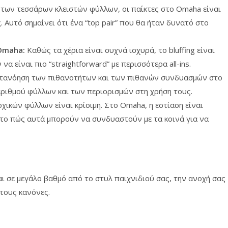
των τεσσάρων κλειστών φύλλων, οι παίκτες στο Omaha είναι
Αυτό σημαίνει ότι ένα “top pair” που θα ήταν δυνατό στο
 Omaha:
Καθώς τα χέρια είναι συχνά ισχυρά, το bluffing είναι
α είναι πιο “straightforward” με περισσότερα all-ins.
τανόηση των πιθανοτήτων και των πιθανών συνδυασμών στο
ριθμού φύλλων και των περιορισμών στη χρήση τους.
χικών φύλλων είναι κρίσιμη. Στο Omaha, η εστίαση είναι
το πώς αυτά μπορούν να συνδυαστούν με τα κοινά για να
ι σε μεγάλο βαθμό από το στυλ παιχνιδιού σας, την ανοχή σας
 τους κανόνες.