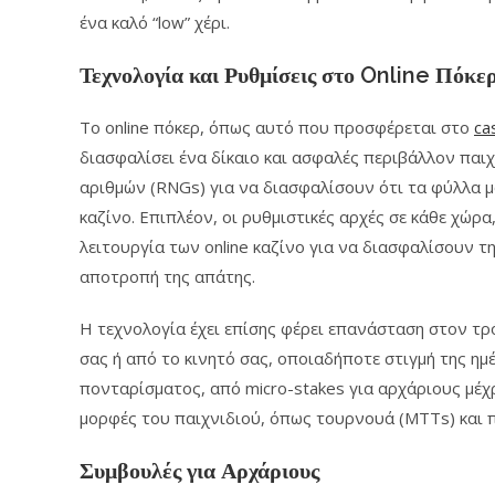
ένα καλό “low” χέρι.
Τεχνολογία και Ρυθμίσεις στο Online Πόκε
Το online πόκερ, όπως αυτό που προσφέρεται στο
ca
διασφαλίσει ένα δίκαιο και ασφαλές περιβάλλον παι
αριθμών (RNGs) για να διασφαλίσουν ότι τα φύλλα μ
καζίνο. Επιπλέον, οι ρυθμιστικές αρχές σε κάθε χώρ
λειτουργία των online καζίνο για να διασφαλίσουν 
αποτροπή της απάτης.
Η τεχνολογία έχει επίσης φέρει επανάσταση στον τρ
σας ή από το κινητό σας, οποιαδήποτε στιγμή της η
πονταρίσματος, από micro-stakes για αρχάριους μέχρ
μορφές του παιχνιδιού, όπως τουρνουά (MTTs) και π
Συμβουλές για Αρχάριους