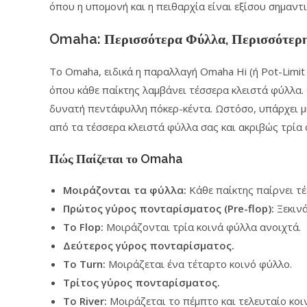
όπου η υπομονή και η πειθαρχία είναι εξίσου σημαντι
Omaha: Περισσότερα Φύλλα, Περισσότερ
Το Omaha, ειδικά η παραλλαγή Omaha Hi (ή Pot-Limit
όπου κάθε παίκτης λαμβάνει τέσσερα κλειστά φύλλα. 
δυνατή πεντάφυλλη πόκερ-κέντα. Ωστόσο, υπάρχει μι
από τα τέσσερα κλειστά φύλλα σας και ακριβώς τρία 
Πώς Παίζεται το Omaha
Μοιράζονται τα φύλλα:
Κάθε παίκτης παίρνει τέ
Πρώτος γύρος πονταρίσματος (Pre-flop):
Ξεκινά
Το Flop:
Μοιράζονται τρία κοινά φύλλα ανοιχτά.
Δεύτερος γύρος πονταρίσματος.
Το Turn:
Μοιράζεται ένα τέταρτο κοινό φύλλο.
Τρίτος γύρος πονταρίσματος.
Το River:
Μοιράζεται το πέμπτο και τελευταίο κοι