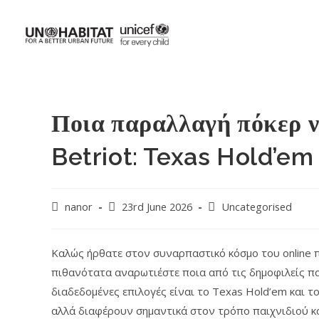
Ποια παραλλαγή πόκερ ν
Betriot: Texas Hold’e
nanor
23rd June 2026
Uncategorised
Καλώς ήρθατε στον συναρπαστικό κόσμο του online πό
πιθανότατα αναρωτιέστε ποια από τις δημοφιλείς παρ
διαδεδομένες επιλογές είναι το Texas Hold’em και τ
αλλά διαφέρουν σημαντικά στον τρόπο παιχνιδιού κα