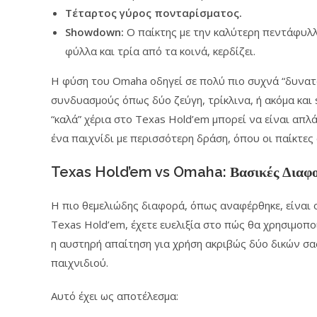
Τέταρτος γύρος πονταρίσματος.
Showdown:
Ο παίκτης με την καλύτερη πεντάφυλλ
φύλλα και τρία από τα κοινά, κερδίζει.
Η φύση του Omaha οδηγεί σε πολύ πιο συχνά “δυνατά
συνδυασμούς όπως δύο ζεύγη, τρίκλινα, ή ακόμα και st
“καλά” χέρια στο Texas Hold’em μπορεί να είναι απλ
ένα παιχνίδι με περισσότερη δράση, όπου οι παίκτες σ
Texas Hold’em vs Omaha: Βασικές Διαφ
Η πιο θεμελιώδης διαφορά, όπως αναφέρθηκε, είναι 
Texas Hold’em, έχετε ευελιξία στο πώς θα χρησιμοπ
η αυστηρή απαίτηση για χρήση ακριβώς δύο δικών σα
παιχνιδιού.
Αυτό έχει ως αποτέλεσμα: