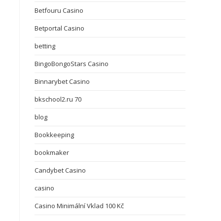
Betfouru Casino
Betportal Casino
betting
BingoBongoStars Casino
Binnarybet Casino
bkschool2.ru 70
blog
Bookkeeping
bookmaker
Candybet Casino
casino
Casino Minimální Vklad 100 Kč