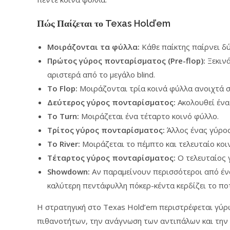
Πώς Παίζεται το Texas Hold’em
Μοιράζονται τα φύλλα:
Κάθε παίκτης παίρνει δύ
Πρώτος γύρος πονταρίσματος (Pre-flop):
Ξεκινά
αριστερά από το μεγάλο blind.
Το Flop:
Μοιράζονται τρία κοινά φύλλα ανοιχτά σ
Δεύτερος γύρος πονταρίσματος:
Ακολουθεί ένα
Το Turn:
Μοιράζεται ένα τέταρτο κοινό φύλλο.
Τρίτος γύρος πονταρίσματος:
Άλλος ένας γύρο
Το River:
Μοιράζεται το πέμπτο και τελευταίο κοι
Τέταρτος γύρος πονταρίσματος:
Ο τελευταίος 
Showdown:
Αν παραμείνουν περισσότεροι από ένα
καλύτερη πεντάφυλλη πόκερ-κέντα κερδίζει το πο
Η στρατηγική στο Texas Hold’em περιστρέφεται γύρ
πιθανοτήτων, την ανάγνωση των αντιπάλων και την απ