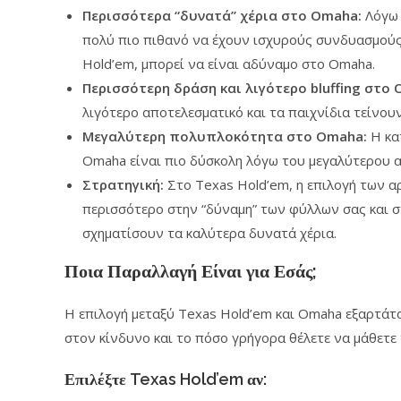
Περισσότερα “δυνατά” χέρια στο Omaha:
Λόγω 
πολύ πιο πιθανό να έχουν ισχυρούς συνδυασμούς. 
Hold’em, μπορεί να είναι αδύναμο στο Omaha.
Περισσότερη δράση και λιγότερο bluffing στο
λιγότερο αποτελεσματικό και τα παιχνίδια τείνουν ν
Μεγαλύτερη πολυπλοκότητα στο Omaha:
Η κα
Omaha είναι πιο δύσκολη λόγω του μεγαλύτερου α
Στρατηγική:
Στο Texas Hold’em, η επιλογή των αρ
περισσότερο στην “δύναμη” των φύλλων σας και σ
σχηματίσουν τα καλύτερα δυνατά χέρια.
Ποια Παραλλαγή Είναι για Εσάς;
Η επιλογή μεταξύ Texas Hold’em και Omaha εξαρτάτα
στον κίνδυνο και το πόσο γρήγορα θέλετε να μάθετε
Επιλέξτε Texas Hold’em αν: