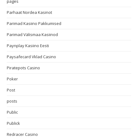
pages
Parhaat Nordea Kasinot
Parimad Kasiino Pakkumised
Parimad Välismaa Kasiinod
Paynplay Kasiino Eesti
Paysafecard Vklad Casino
Piratepots Casino
Poker
Post
posts
Public
Publick
Redracer Casino