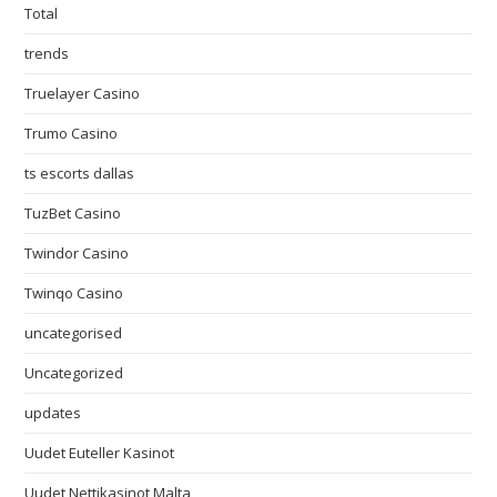
Total
trends
Truelayer Casino
Trumo Casino
ts escorts dallas
TuzBet Casino
Twindor Casino
Twinqo Casino
uncategorised
Uncategorized
updates
Uudet Euteller Kasinot
Uudet Nettikasinot Malta