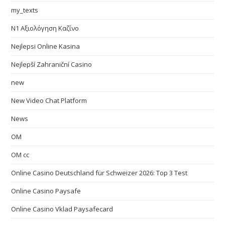
my_texts
N1 Αξιολόγηση Καζίνο
Nejlepsi Online Kasina
Nejlepší Zahraniční Casino
new
New Video Chat Platform
News
OM
OM cc
Online Casino Deutschland für Schweizer 2026: Top 3 Test
Online Casino Paysafe
Online Casino Vklad Paysafecard