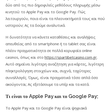
δύο από τις πιο δημοφιλείς μεθόδους πληρωμής μέσω
κινητού: το Apple Pay και το Google Pay. Πώς
λειτουργούν, ποια είναι τα πλεονεκτήματά τους και πού
υστερούν; Ας τα δούμε αναλυτικά.
Η δυνατότητα να κάνετε καταθέσεις και αναλήψεις
απευθείας από το smartphone ή το tablet σας είναι
πλέον πραγματικότητα σε πολλά κορυφαία online
casinos, όπως και στο
https://spartibetcasino.com.gr
.
Αυτό σημαίνει λιγότερη αναζήτηση για κάρτες, λιγότερη
πληκτρολόγηση στοιχείων και, συχνά, ταχύτερες
συναλλαγές. Όμως, είναι πραγματικά τόσο απλά όσο
ακούγονται; Ας εξετάσουμε τα υπέρ και τα κατά.
Τι είναι το Apple Pay και το Google Pay;
Το Apple Pay και το Google Pay είναι ψηφιακά