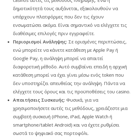
casinos αυτές τις μεθόδους πληρωμής. Ενώ η
δημοτικότητά τους αυξάνεται, εξακολουθούν να
υπάρχουν πλατφόρμες που δεν τις έχουν
ενσωματώσει ακόμα. Είναι σημαντικό να ελέγχετε τις
διαθέσιμες επιλογές πριν εγγραφείτε.
Περιορισμοί Ανάληψης:
Σε ορισμένες περιπτώσεις,
ενώ μπορείτε να κάνετε κατάθεση με Apple Pay ή
Google Pay, η ανάληψη μπορεί να απαιτεί
διαφορετική μέθοδο. Αυτό συμβαίνει επειδή η αρχική
κατάθεση μπορεί να έχει γίνει μέσω ενός token που
δεν υποστηρίζει απευθείας την ανάληψη. Πάντα να
ελέγχετε τους όρους και τις προϋποθέσεις του casino.
Απαιτήσεις Συσκευής:
Φυσικά, για να
χρησιμοποιήσετε αυτές τις μεθόδους, χρειάζεστε μια
συμβατή συσκευή (iPhone, iPad, Apple Watch ή
smartphone/tablet Android) και να έχετε ρυθμίσει
σωστά το ψηφιακό σας πορτοφόλι.