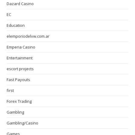
Dazard Casino
EC
Education
elemporiodelvw.com.ar
Emperia Casino
Entertainment
escort projects
Fast Payouts
first
Forex Trading
Gambling
Gambling/Casino
Games