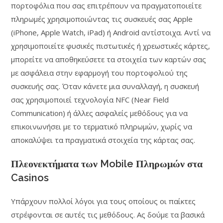
πορτοφόλια που σας επιτρέπουν να πραγματοποιείτε
πληρωμές χρησιμοποιώντας τις συσκευές σας Apple
(iPhone, Apple Watch, iPad) ή Android αντίστοιχα. Αντί να
χρησιμοποιείτε φυσικές πιστωτικές ή χρεωστικές κάρτες,
μπορείτε να αποθηκεύσετε τα στοιχεία των καρτών σας
με ασφάλεια στην εφαρμογή του πορτοφολιού της
συσκευής σας. Όταν κάνετε μια συναλλαγή, η συσκευή
σας χρησιμοποιεί τεχνολογία NFC (Near Field
Communication) ή άλλες ασφαλείς μεθόδους για να
επικοινωνήσει με το τερματικό πληρωμών, χωρίς να
αποκαλύψει τα πραγματικά στοιχεία της κάρτας σας.
Πλεονεκτήματα των Mobile Πληρωμών στα
Casinos
Υπάρχουν πολλοί λόγοι για τους οποίους οι παίκτες
στρέφονται σε αυτές τις μεθόδους. Ας δούμε τα βασικά