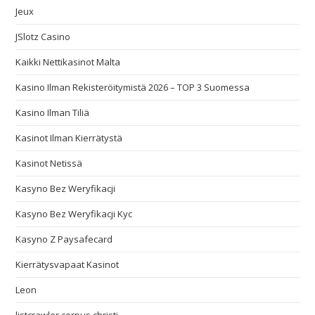
Jeux
JSlotz Casino
Kaikki Nettikasinot Malta
Kasino Ilman Rekisteröitymistä 2026 – TOP 3 Suomessa
Kasino Ilman Tiliä
Kasinot Ilman Kierrätystä
Kasinot Netissä
Kasyno Bez Weryfikacji
Kasyno Bez Weryfikacji Kyc
Kasyno Z Paysafecard
Kierrätysvapaat Kasinot
Leon