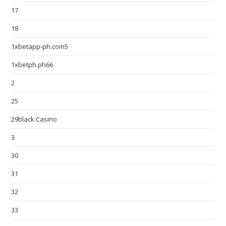
17
18
1xbetapp-ph.com5
1xbetph.ph66
2
25
29black Casino
3
30
31
32
33