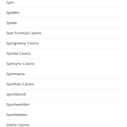
Spei
Spellen
Spiele
Spin Formula Casino
Spingranny Casino
Spinita Casino
SpinLynx Casino
Spinmama
SpinRain Casino
sportsbook
Sportwedden
Sportwetten
Starfy Casino