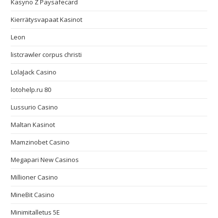
Kasyno Z Paysafecard
Kierrätysvapaat Kasinot
Leon
listcrawler corpus christi
LolaJack Casino
lotohelp.ru 80
Lussurio Casino
Maltan Kasinot
Mamzinobet Casino
Megapari New Casinos
Millioner Casino
MineBit Casino
Minimitalletus 5E