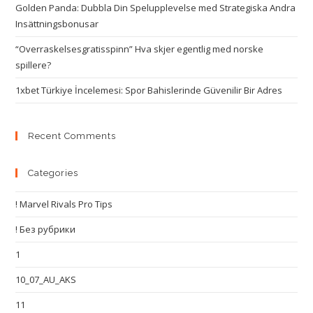
Golden Panda: Dubbla Din Spelupplevelse med Strategiska Andra
Insättningsbonusar
“Overraskelsesgratisspinn” Hva skjer egentlig med norske
spillere?
1xbet Türkiye İncelemesi: Spor Bahislerinde Güvenilir Bir Adres
Recent Comments
Categories
! Marvel Rivals Pro Tips
! Без рубрики
1
10_07_AU_AKS
11