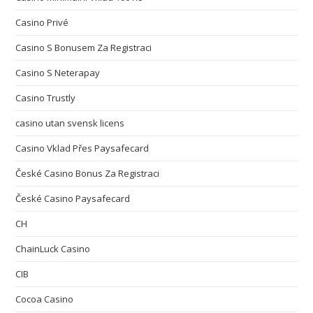
Casino Privé
Casino S Bonusem Za Registraci
Casino S Neterapay
Casino Trustly
casino utan svensk licens
Casino Vklad Přes Paysafecard
České Casino Bonus Za Registraci
České Casino Paysafecard
CH
ChainLuck Casino
CIB
Cocoa Casino