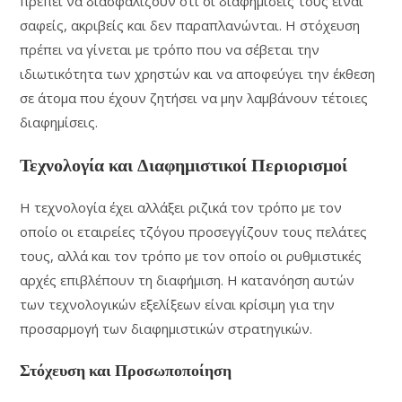
πρέπει να διασφαλίζουν ότι οι διαφημίσεις τους είναι
σαφείς, ακριβείς και δεν παραπλανώνται. Η στόχευση
πρέπει να γίνεται με τρόπο που να σέβεται την
ιδιωτικότητα των χρηστών και να αποφεύγει την έκθεση
σε άτομα που έχουν ζητήσει να μην λαμβάνουν τέτοιες
διαφημίσεις.
Τεχνολογία και Διαφημιστικοί Περιορισμοί
Η τεχνολογία έχει αλλάξει ριζικά τον τρόπο με τον
οποίο οι εταιρείες τζόγου προσεγγίζουν τους πελάτες
τους, αλλά και τον τρόπο με τον οποίο οι ρυθμιστικές
αρχές επιβλέπουν τη διαφήμιση. Η κατανόηση αυτών
των τεχνολογικών εξελίξεων είναι κρίσιμη για την
προσαρμογή των διαφημιστικών στρατηγικών.
Στόχευση και Προσωποποίηση