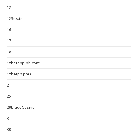
12
123texts
16
17
18
1xbetapp-ph.com5
1xbetph.ph66
2
25
29black Casino
3
30