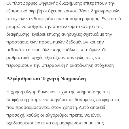
Οι πλατφόρμες ψηφιακής διαφήμισης επιτρέπουν την
εξαιρετικά ακριβή στόχευση κοινού βάσει δημογραφικών
στοιχείων, ενδιαφερόντων και συμπεριφοράς. Ενώ αυτό
μπορεί να αυξήσει την αποτελεσματικότητα της
διαφήμισης, εγείρει επίσης ανησυχίες σχετικά με την
προστασία των προσωπικών δεδομένων και την
πιθανότητα εκμετάλλευσης ευάλωτων ατόμων. Οι
ρυθμιστικές αρχές εξετάζουν συνεχώς πώς να
περιορίσουν την υπερβολική ή ακατάλληλη στόχευση.
Αλγόριθμοι και Τεχνητή Νοημοσύνη
Η χρήση αλγορίθμων και τεχνητής νοημοσύνης στη
διαφήμιση μπορεί να οδηγήσει σε δυναμικές διαφημίσεις
που προσαρμόζονται στον χρήστη. Αυτό απαιτεί
προσοχή, καθώς οι αλγόριθμοι πρέπει να είναι
σχεδιασμένοι ώστε να συμμορφώνονται με τους