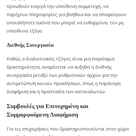
προωθούν ενεργά την υπεύθυνη συμμετοχή, να
παρέχουν πληροφορίες για βοήθεια και να αποφεύγουν
οποιαδήποτε εικόνα που μπορεί να ενθαρρύνει τον μη
υπεύθυνο τζόγο.
Διεθνής Συνεργασία
Καθώς ο διαδικτυακός τζόγος είναι μια παγκόσμια
δραστηριότητα, αναμένεται να αυξηθεί η διεθνής
συνεργασία μεταξύ των ρυθμιστικών αρχών για την
αντιμετώπιση κοινών προκλήσεων, όπως η παράνομη
διαφήμιση και η προστασία των καταναλωτών.
Συμβουλές για Επιτυχημένη και
Συμμορφούμενη Διαφήμιση
Για τις επιχειρήσεις που δραστηριοποιούνται στον χώρο