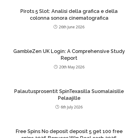
Pirots 5 Slot: Analisi della grafica e della
colonna sonora cinematografica
26th June 2026
GambleZen UK Login: A Comprehensive Study
Report
20th May 2026
Palautusprosentit SpinTexasilla Suomalaisille
Pelaajille
6th July 2026
Free Spins No deposit deposit 5 get 100 free