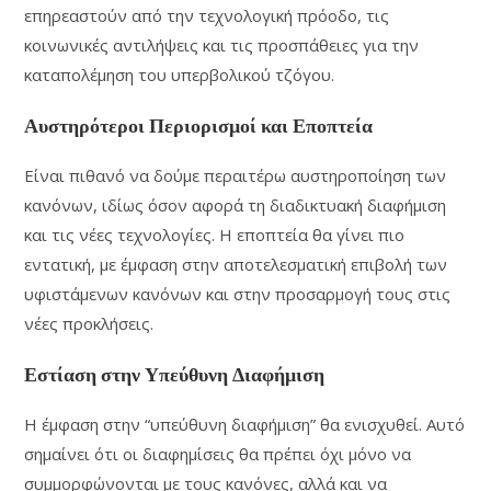
επηρεαστούν από την τεχνολογική πρόοδο, τις
κοινωνικές αντιλήψεις και τις προσπάθειες για την
καταπολέμηση του υπερβολικού τζόγου.
Αυστηρότεροι Περιορισμοί και Εποπτεία
Είναι πιθανό να δούμε περαιτέρω αυστηροποίηση των
κανόνων, ιδίως όσον αφορά τη διαδικτυακή διαφήμιση
και τις νέες τεχνολογίες. Η εποπτεία θα γίνει πιο
εντατική, με έμφαση στην αποτελεσματική επιβολή των
υφιστάμενων κανόνων και στην προσαρμογή τους στις
νέες προκλήσεις.
Εστίαση στην Υπεύθυνη Διαφήμιση
Η έμφαση στην “υπεύθυνη διαφήμιση” θα ενισχυθεί. Αυτό
σημαίνει ότι οι διαφημίσεις θα πρέπει όχι μόνο να
συμμορφώνονται με τους κανόνες, αλλά και να