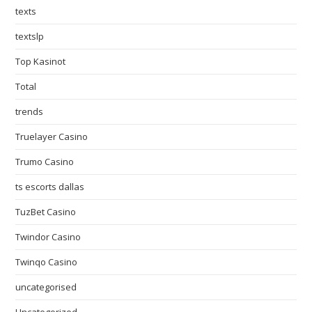
texts
textslp
Top Kasinot
Total
trends
Truelayer Casino
Trumo Casino
ts escorts dallas
TuzBet Casino
Twindor Casino
Twinqo Casino
uncategorised