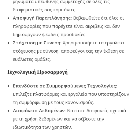
μηνύματα υπεύθυνης συμμετοχής σε όλες τις
διαφημιστικές σας καμπάνιες.
Αποφυγή Παραπλάνησης:
Βεβαιωθείτε ότι όλες οι
πληροφορίες που παρέχετε είναι ακριβείς και δεν
δημιουργούν ψευδείς προσδοκίες.
Στόχευση με Σύνεση:
Χρησιμοποιήστε τα εργαλεία
στόχευσης με σύνεση, αποφεύγοντας την έκθεση σε
ευάλωτες ομάδες.
Τεχνολογική Προσαρμογή
Επενδύστε σε Συμμορφούμενες Τεχνολογίες:
Επιλέξτε πλατφόρμες και εργαλεία που υποστηρίζουν
τη συμμόρφωση με τους κανονισμούς.
Διαφάνεια Δεδομένων:
Να είστε διαφανείς σχετικά
με τη χρήση δεδομένων και να σέβεστε την
ιδιωτικότητα των χρηστών.