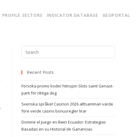
PROFILE SECTORS
INDICATOR DATABASE
GEOPORTAL
Recent Posts
Försöka promo koder hitnspin Slots samt Genast-
parti för riktiga deg
Svenska språket Casinon 2026 alltsamman värde
ν
före verde casino bonusregler lirar
Domine el Juego en Bwin Ecuador: Estrategias
Basadas en su Historial de Ganancias