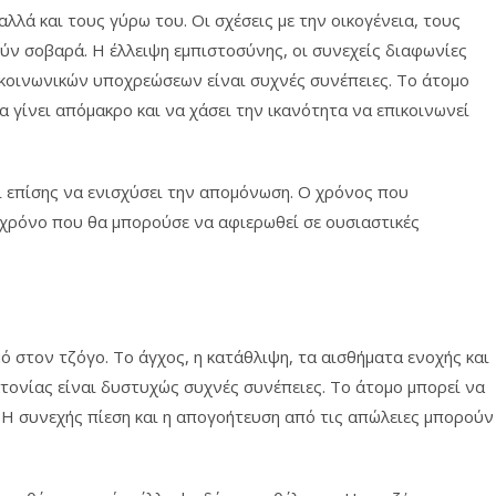
λλά και τους γύρω του. Οι σχέσεις με την οικογένεια, τους
ν σοβαρά. Η έλλειψη εμπιστοσύνης, οι συνεχείς διαφωνίες
κοινωνικών υποχρεώσεων είναι συχνές συνέπειες. Το άτομο
γίνει απόμακρο και να χάσει την ικανότητα να επικοινωνεί
ί επίσης να ενισχύσει την απομόνωση. Ο χρόνος που
ν χρόνο που θα μπορούσε να αφιερωθεί σε ουσιαστικές
ό στον τζόγο. Το άγχος, η κατάθλιψη, τα αισθήματα ενοχής και
κτονίας είναι δυστυχώς συχνές συνέπειες. Το άτομο μπορεί να
. Η συνεχής πίεση και η απογοήτευση από τις απώλειες μπορούν