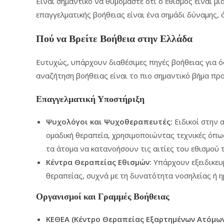
Είναι σημαντικό να θυμόμαστε ότι ο εθισμός είναι μι
επαγγελματικής βοήθειας είναι ένα σημάδι δύναμης, 
Πού να Βρείτε Βοήθεια στην Ελλάδα
Ευτυχώς, υπάρχουν διαθέσιμες πηγές βοήθειας για ό
αναζήτηση βοήθειας είναι το πιο σημαντικό βήμα πρ
Επαγγελματική Υποστήριξη
Ψυχολόγοι και Ψυχοθεραπευτές:
Ειδικοί στην 
ομαδική θεραπεία, χρησιμοποιώντας τεχνικές όπω
τα άτομα να κατανοήσουν τις αιτίες του εθισμού 
Κέντρα Θεραπείας Εθισμών:
Υπάρχουν εξειδικε
θεραπείας, συχνά με τη δυνατότητα νοσηλείας ή 
Οργανισμοί και Γραμμές Βοήθειας
ΚΕΘΕΑ (Κέντρο Θεραπείας Εξαρτημένων Ατόμων