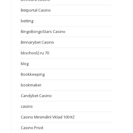
Betportal Casino
betting
BingoBongoStars Casino
Binnarybet Casino
bkschool2.ru 70
blog
Bookkeeping
bookmaker
Candybet Casino
casino
Casino Minimální Vklad 100 Kč
Casino Privé