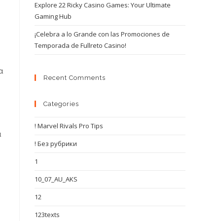
Explore 22 Ricky Casino Games: Your Ultimate
Gaming Hub
¡Celebra a lo Grande con las Promociones de
Temporada de Fullreto Casino!
α
Recent Comments
Categories
! Marvel Rivals Pro Tips
α
! Без рубрики
1
10_07_AU_AKS
12
123texts