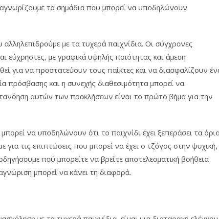
αναγνωρίζουμε τα σημάδια που μπορεί να υποδηλώνουν
 αλληλεπιδρούμε με τα τυχερά παιχνίδια. Οι σύγχρονες
και εύχρηστες, με γραφικά υψηλής ποιότητας και άμεση
χθεί για να προστατεύουν τους παίκτες και να διασφαλίζουν έν
λία πρόσβασης και η συνεχής διαθεσιμότητα μπορεί να
ατανόηση αυτών των προκλήσεων είναι το πρώτο βήμα για την
μπορεί να υποδηλώνουν ότι το παιχνίδι έχει ξεπεράσει τα όρι
με για τις επιπτώσεις που μπορεί να έχει ο τζόγος στην ψυχική,
αθοδηγήσουμε πού μπορείτε να βρείτε αποτελεσματική βοήθεια
ναγνώριση μπορεί να κάνει τη διαφορά.
ασχόληση με τα τυχερά παιχνίδια, είναι μια διαταραχή ελέγχου