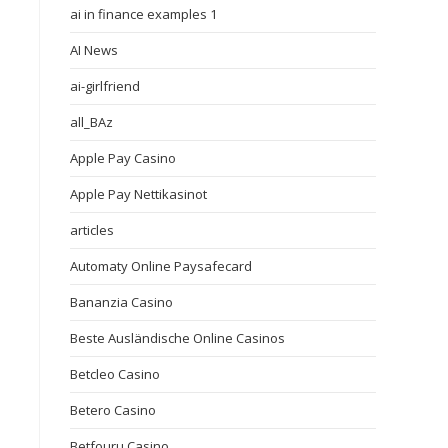
ai in finance examples 1
AI News
ai-girlfriend
all_BAz
Apple Pay Casino
Apple Pay Nettikasinot
articles
Automaty Online Paysafecard
Bananzia Casino
Beste Ausländische Online Casinos
Betcleo Casino
Betero Casino
Betfouru Casino