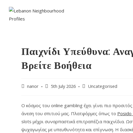
Παιχνίδι Υπεύθυνα: Ανα
Βρείτε Βοήθεια
nanor
5th July 2026
Uncategorised
Ο κόσμος του online gambling έχει γίνει πιο προσιτ
άνεση του σπιτιού μας. Πλατφόρμες όπως το
Posido 
slots μέχρι συναρπαστικά επιτραπέζια παιχνίδια. Ωσ
ψυχαγωγίας με υπευθυνότητα και επίγνωση. Η διασκέ