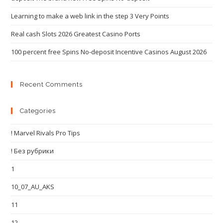
Learning to make a web link in the step 3 Very Points
Real cash Slots 2026 Greatest Casino Ports
100 percent free Spins No-deposit Incentive Casinos August 2026
Recent Comments
Categories
! Marvel Rivals Pro Tips
! Без рубрики
1
10_07_AU_AKS
11
12