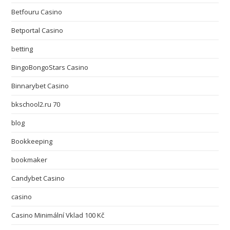
Betfouru Casino
Betportal Casino
betting
BingoBongoStars Casino
Binnarybet Casino
bkschool2.ru 70
blog
Bookkeeping
bookmaker
Candybet Casino
casino
Casino Minimální Vklad 100 Kč