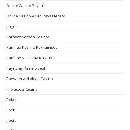
Online Casino Paysafe
Online Casino Vklad Paysafecard
pages
Parhaat Nordea Kasinot
Parimad Kasiino Pakkumised
Parimad Välismaa Kasiinod
Paynplay Kasiino Eesti
Paysafecard Vklad Casino
Piratepots Casino
Poker
Post
posts