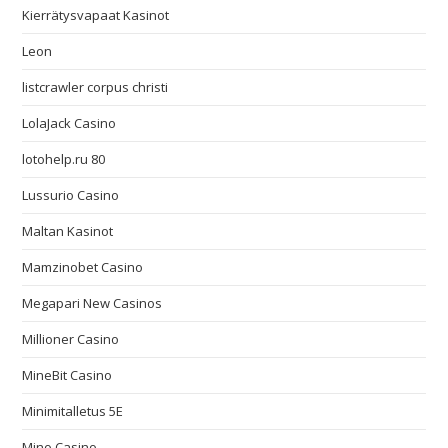
Kierrätysvapaat Kasinot
Leon
listcrawler corpus christi
LolaJack Casino
lotohelp.ru 80
Lussurio Casino
Maltan Kasinot
Mamzinobet Casino
Megapari New Casinos
Millioner Casino
MineBit Casino
Minimitalletus 5E
Mino Casino