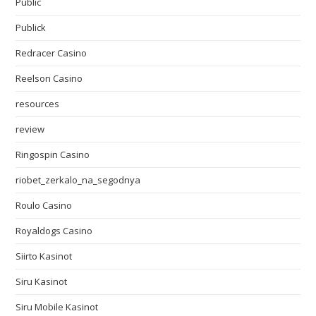
Public
Publick
Redracer Casino
Reelson Casino
resources
review
Ringospin Casino
riobet_zerkalo_na_segodnya
Roulo Casino
Royaldogs Casino
Siirto Kasinot
Siru Kasinot
Siru Mobile Kasinot