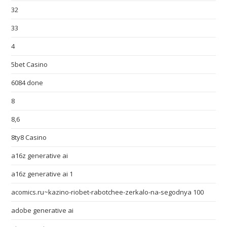
32
33
4
5bet Casino
6084 done
8
8,6
8ty8 Casino
a16z generative ai
a16z generative ai 1
acomics.ru~kazino-riobet-rabotchee-zerkalo-na-segodnya 100
adobe generative ai