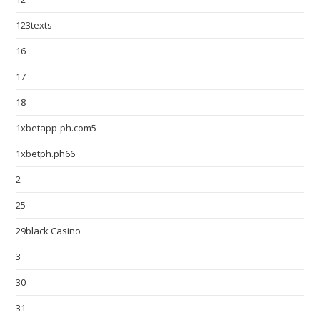
123texts
16
17
18
1xbetapp-ph.com5
1xbetph.ph66
2
25
29black Casino
3
30
31