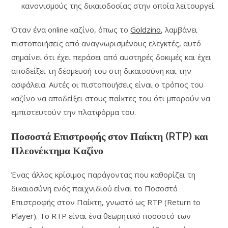
κανονισμούς της δικαιοδοσίας στην οποία λειτουργεί.
Όταν ένα online καζίνο, όπως το
Goldzino
, λαμβάνει
πιστοποιήσεις από αναγνωρισμένους ελεγκτές, αυτό
σημαίνει ότι έχει περάσει από αυστηρές δοκιμές και έχει
αποδείξει τη δέσμευσή του στη δικαιοσύνη και την
ασφάλεια. Αυτές οι πιστοποιήσεις είναι ο τρόπος του
καζίνο να αποδείξει στους παίκτες του ότι μπορούν να
εμπιστευτούν την πλατφόρμα του.
Ποσοστά Επιστροφής στον Παίκτη (RTP) και
Πλεονέκτημα Καζίνο
Ένας άλλος κρίσιμος παράγοντας που καθορίζει τη
δικαιοσύνη ενός παιχνιδιού είναι το Ποσοστό
Επιστροφής στον Παίκτη, γνωστό ως RTP (Return to
Player). Το RTP είναι ένα θεωρητικό ποσοστό των