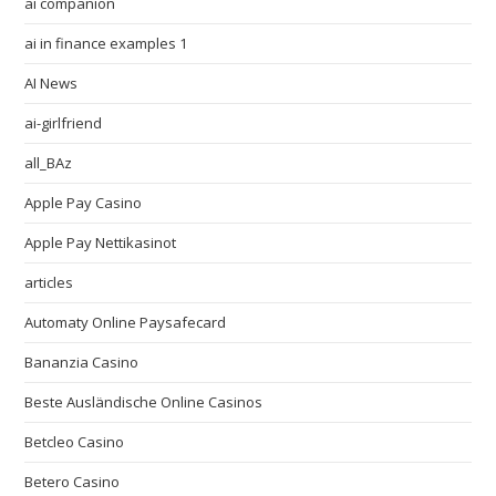
ai companion
ai in finance examples 1
AI News
ai-girlfriend
all_BAz
Apple Pay Casino
Apple Pay Nettikasinot
articles
Automaty Online Paysafecard
Bananzia Casino
Beste Ausländische Online Casinos
Betcleo Casino
Betero Casino