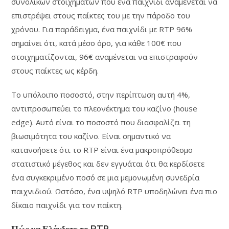
συνολικών στοιχημάτων που ένα παιχνίδι αναμένεται να
επιστρέψει στους παίκτες του με την πάροδο του
χρόνου. Για παράδειγμα, ένα παιχνίδι με RTP 96%
σημαίνει ότι, κατά μέσο όρο, για κάθε 100€ που
στοιχηματίζονται, 96€ αναμένεται να επιστραφούν
στους παίκτες ως κέρδη.
Το υπόλοιπο ποσοστό, στην περίπτωση αυτή 4%,
αντιπροσωπεύει το πλεονέκτημα του καζίνο (house
edge). Αυτό είναι το ποσοστό που διασφαλίζει τη
βιωσιμότητα του καζίνο. Είναι σημαντικό να
κατανοήσετε ότι το RTP είναι ένα μακροπρόθεσμο
στατιστικό μέγεθος και δεν εγγυάται ότι θα κερδίσετε
ένα συγκεκριμένο ποσό σε μια μεμονωμένη συνεδρία
παιχνιδιού. Ωστόσο, ένα υψηλό RTP υποδηλώνει ένα πιο
δίκαιο παιχνίδι για τον παίκτη.
Πώς να Ελέγξετε το RTP