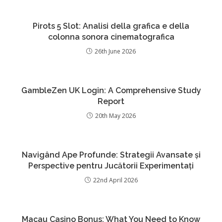
Pirots 5 Slot: Analisi della grafica e della
colonna sonora cinematografica
26th June 2026
GambleZen UK Login: A Comprehensive Study
Report
20th May 2026
Navigând Ape Profunde: Strategii Avansate și
Perspective pentru Jucătorii Experimentați
22nd April 2026
Macau Casino Bonus: What You Need to Know