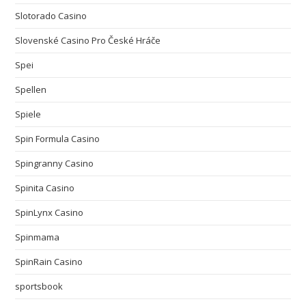
Slotorado Casino
Slovenské Casino Pro České Hráče
Spei
Spellen
Spiele
Spin Formula Casino
Spingranny Casino
Spinita Casino
SpinLynx Casino
Spinmama
SpinRain Casino
sportsbook