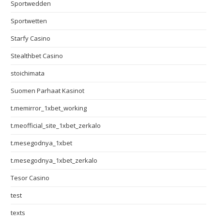
Sportwedden
Sportwetten
Starfy Casino
Stealthbet Casino
stoichimata
Suomen Parhaat Kasinot
t.memirror_1xbet_working
t.meofficial_site_1xbet_zerkalo
t.mesegodnya_1xbet
t.mesegodnya_1xbet_zerkalo
Tesor Casino
test
texts