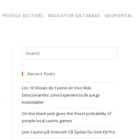
PROFILE SECTORS
INDICATOR DATABASE
GEOPORTAL
Recent Posts
Los 10 Shows de Casino en Vivo Más
Emocionantes: ¡Una Experiencia de Juego
Inolvidable!
On line black-jack gives the finest probability of
people local casino games
Live Casino på Onerush Så Spelar Du Som Ett Pro