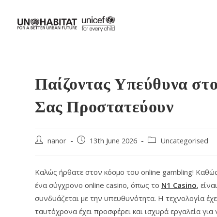
Παίζοντας Υπεύθυνα στο
Σας Προστατεύουν
nanor
13th June 2026
Uncategorised
Καλώς ήρθατε στον κόσμο του online gambling! Καθ
ένα σύγχρονο online casino, όπως το
N1 Casino
, είν
συνδυάζεται με την υπευθυνότητα. Η τεχνολογία έχ
ταυτόχρονα έχει προσφέρει και ισχυρά εργαλεία για 