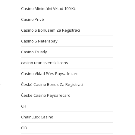
Casino Minimální Vklad 100 Kč
Casino Privé
Casino S Bonusem Za Registraci
Casino S Neterapay
Casino Trustly
casino utan svensk licens
Casino Vklad Přes Paysafecard
α
České Casino Bonus Za Registraci
České Casino Paysafecard
CH
ChainLuck Casino
CIB