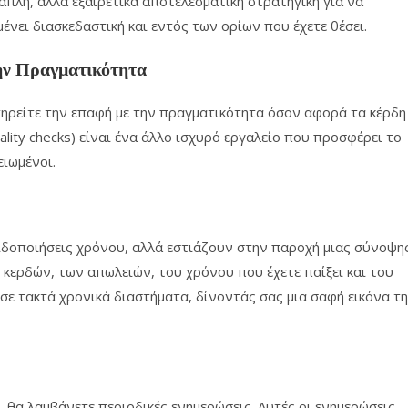
απλή, αλλά εξαιρετικά αποτελεσματική στρατηγική για να
ένει διασκεδαστική και εντός των ορίων που έχετε θέσει.
ην Πραγματικότητα
ατηρείτε την επαφή με την πραγματικότητα όσον αφορά τα κέρδη
ality checks) είναι ένα άλλο ισχυρό εργαλείο που προσφέρει το
ειωμένοι.
 ειδοποιήσεις χρόνου, αλλά εστιάζουν στην παροχή μιας σύνοψη
κερδών, των απωλειών, του χρόνου που έχετε παίξει και του
σε τακτά χρονικά διαστήματα, δίνοντάς σας μια σαφή εικόνα τ
 θα λαμβάνετε περιοδικές ενημερώσεις. Αυτές οι ενημερώσεις