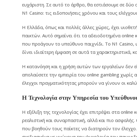
ευχάριστη. Σε αυτό το άρθρο, θα εστιάσουμε σε δύο 
N1 Casino: τις ειδοποιήσεις χρόνου και τους ελέγχο
Η Ελλάδα, όπως και πολλές άλλες χώρες, έχει υιοθετ
παικτών. Αυτό σημαίνει ότι τα αδειοδοτημένα onlin
που προάγουν το υπεύθυνο παιχνίδι. Το N1 Casino,
δίνει ιδιαίτερη έμφαση σε αυτά τα χαρακτηριστικά, 
Η κατανόηση και η χρήση αυτών των εργαλείων δεν εί
απολαύσετε την εμπειρία του online gambling χωρίς α
έλεγχοι πραγματικότητας μπορούν να γίνουν οι καλύ
Η Τεχνολογία στην Υπηρεσία του Υπεύθυνου
Η εξέλιξη της τεχνολογίας έχει επιτρέψει στα online
ρεαλιστική και συναρπαστική, αλλά και πιο ασφαλή
που βοηθούν τους παίκτες να διατηρούν τον έλεγχο.
σχεδιασμένα με γνώμονα την ψυχολογία του παιχνιδι