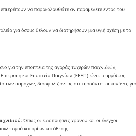
επιτρέπουν να παρακολουθείτε αν παραμένετε εντός του
γαλείο για όσους θέλουν να διατηρήσουν μια υγιή σχέση με το
ίσιο για την εποπτεία της αγοράς τυχερών παιχνιδιών,
 Επιτροπή και Εποπτεία Παιγνίων (ΕΕΕΠ) είναι ο αρμόδιος
γία των παρόχων, διασφαλίζοντας ότι τηρούνται οι κανόνες γι
ιχνιδιού:
Όπως οι ειδοποιήσεις χρόνου και οι έλεγχοι
οκλεισμού και ορίων κατάθεσης.