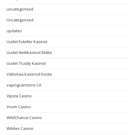
uncategorised
Uncategorized
updates
Uudet Euteller Kasinot
Uudet Nettikasinot Malta
Uudet Trustly Kasinot
Välismaa Kasiinod Eestis
vapingcartstore CA
Vipsta Casino
Voom Casino
WildChance Casino
Wildies Casino