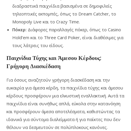
διαδραστικά παιχνίδια βασισμένα σε δημοφιλείς
τηλεοπτικές εκπομπές, όπως το Dream Catcher, το
Monopoly Live και το Crazy Time.
Πόκερ:
Διάφορες παραλλαγές πόκερ, όπως το Casino
Hold’em και το Three Card Poker, είναι διαθέσιμες για
τους λάτρεις του είδους.
Παιχνίδια Τύχης και Άμεσου Κέρδους:
Γρήγορη Διασκέδαση
Για όσους αναζητούν γρήγορη διασκέδαση και την
ευκαιρία για άμεσα κέρδη, τα παιχνίδια τύχης και άμεσου
κέρδους προσφέρουν μια ελκυστική εναλλακτική. Αυτά τα
παιχνίδια είναι συνήθως απλά, εύκολα στην κατανόηση
και προσφέρουν άμεσα αποτελέσματα, καθιστώντας τα
ιδανικά για σύντομα διαλείμματα ή για παίκτες που δεν
θέλουν να δεσμευτούν σε πολύπλοκους κανόνες.