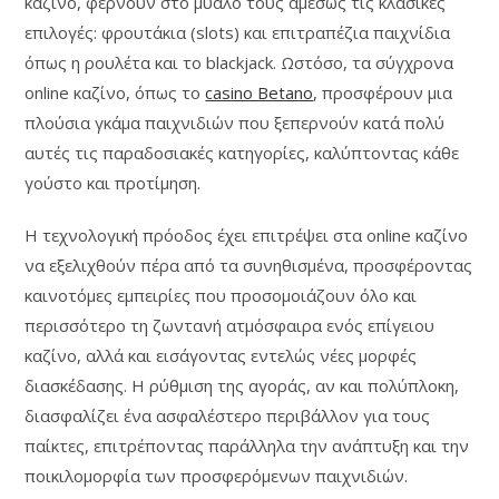
καζίνο, φέρνουν στο μυαλό τους αμέσως τις κλασικές
επιλογές: φρουτάκια (slots) και επιτραπέζια παιχνίδια
όπως η ρουλέτα και το blackjack. Ωστόσο, τα σύγχρονα
online καζίνο, όπως το
casino Betano
, προσφέρουν μια
πλούσια γκάμα παιχνιδιών που ξεπερνούν κατά πολύ
αυτές τις παραδοσιακές κατηγορίες, καλύπτοντας κάθε
γούστο και προτίμηση.
Η τεχνολογική πρόοδος έχει επιτρέψει στα online καζίνο
να εξελιχθούν πέρα από τα συνηθισμένα, προσφέροντας
καινοτόμες εμπειρίες που προσομοιάζουν όλο και
περισσότερο τη ζωντανή ατμόσφαιρα ενός επίγειου
καζίνο, αλλά και εισάγοντας εντελώς νέες μορφές
διασκέδασης. Η ρύθμιση της αγοράς, αν και πολύπλοκη,
διασφαλίζει ένα ασφαλέστερο περιβάλλον για τους
παίκτες, επιτρέποντας παράλληλα την ανάπτυξη και την
ποικιλομορφία των προσφερόμενων παιχνιδιών.