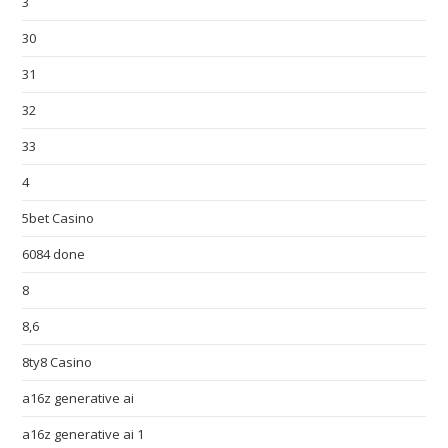
3
30
31
32
33
4
5bet Casino
6084 done
8
8,6
8ty8 Casino
a16z generative ai
a16z generative ai 1