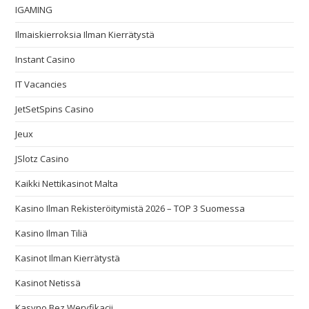
IGAMING
Ilmaiskierroksia Ilman Kierrätystä
Instant Casino
IT Vacancies
JetSetSpins Casino
Jeux
JSlotz Casino
Kaikki Nettikasinot Malta
Kasino Ilman Rekisteröitymistä 2026 – TOP 3 Suomessa
Kasino Ilman Tiliä
Kasinot Ilman Kierrätystä
Kasinot Netissä
Kasyno Bez Weryfikacji