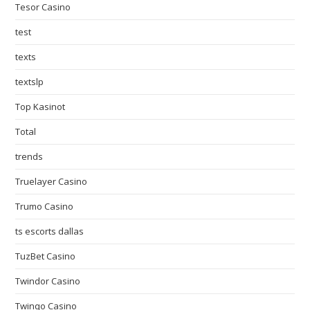
Tesor Casino
test
texts
textslp
Top Kasinot
Total
trends
Truelayer Casino
Trumo Casino
ts escorts dallas
TuzBet Casino
Twindor Casino
Twinqo Casino