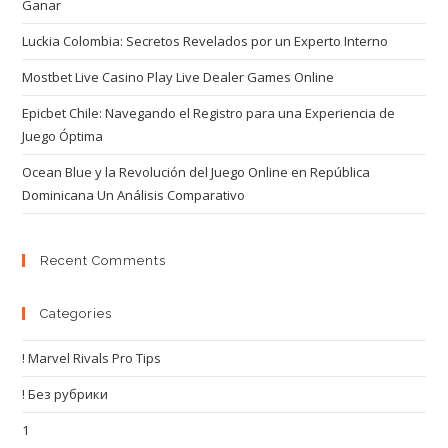
Ganar
Luckia Colombia: Secretos Revelados por un Experto Interno
Mostbet Live Casino Play Live Dealer Games Online
Epicbet Chile: Navegando el Registro para una Experiencia de
Juego Óptima
Ocean Blue y la Revolución del Juego Online en República
Dominicana Un Análisis Comparativo
Recent Comments
Categories
! Marvel Rivals Pro Tips
! Без рубрики
1