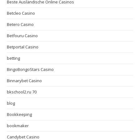
Beste Ausländische Online Casinos
Betcleo Casino
Betero Casino
Betfouru Casino
Betportal Casino
betting
BingoBongoStars Casino
Binnarybet Casino
bkschool2.ru 70
blog
Bookkeeping
bookmaker
Candybet Casino