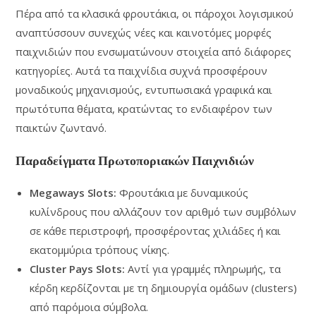
Πέρα από τα κλασικά φρουτάκια, οι πάροχοι λογισμικού
αναπτύσσουν συνεχώς νέες και καινοτόμες μορφές
παιχνιδιών που ενσωματώνουν στοιχεία από διάφορες
κατηγορίες. Αυτά τα παιχνίδια συχνά προσφέρουν
μοναδικούς μηχανισμούς, εντυπωσιακά γραφικά και
πρωτότυπα θέματα, κρατώντας το ενδιαφέρον των
παικτών ζωντανό.
Παραδείγματα Πρωτοποριακών Παιχνιδιών
Megaways Slots:
Φρουτάκια με δυναμικούς
κυλίνδρους που αλλάζουν τον αριθμό των συμβόλων
σε κάθε περιστροφή, προσφέροντας χιλιάδες ή και
εκατομμύρια τρόπους νίκης.
Cluster Pays Slots:
Αντί για γραμμές πληρωμής, τα
κέρδη κερδίζονται με τη δημιουργία ομάδων (clusters)
από παρόμοια σύμβολα.