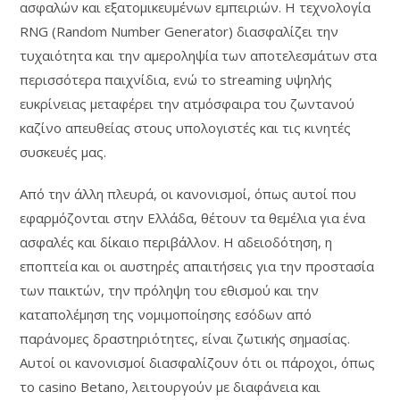
ασφαλών και εξατομικευμένων εμπειριών. Η τεχνολογία
RNG (Random Number Generator) διασφαλίζει την
τυχαιότητα και την αμεροληψία των αποτελεσμάτων στα
περισσότερα παιχνίδια, ενώ το streaming υψηλής
ευκρίνειας μεταφέρει την ατμόσφαιρα του ζωντανού
καζίνο απευθείας στους υπολογιστές και τις κινητές
συσκευές μας.
Από την άλλη πλευρά, οι κανονισμοί, όπως αυτοί που
εφαρμόζονται στην Ελλάδα, θέτουν τα θεμέλια για ένα
ασφαλές και δίκαιο περιβάλλον. Η αδειοδότηση, η
εποπτεία και οι αυστηρές απαιτήσεις για την προστασία
των παικτών, την πρόληψη του εθισμού και την
καταπολέμηση της νομιμοποίησης εσόδων από
παράνομες δραστηριότητες, είναι ζωτικής σημασίας.
Αυτοί οι κανονισμοί διασφαλίζουν ότι οι πάροχοι, όπως
το casino Betano, λειτουργούν με διαφάνεια και