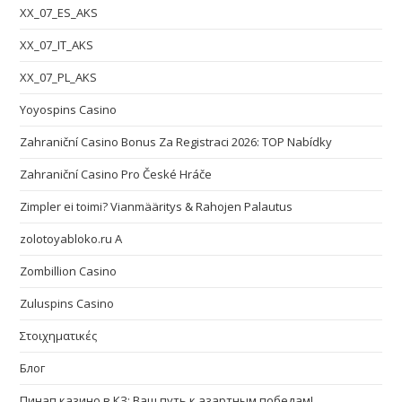
XX_07_ES_AKS
XX_07_IT_AKS
XX_07_PL_AKS
Yoyospins Casino
Zahraniční Casino Bonus Za Registraci 2026: TOP Nabídky
Zahraniční Casino Pro České Hráče
Zimpler ei toimi? Vianmääritys & Rahojen Palautus
zolotoyabloko.ru A
Zombillion Casino
Zuluspins Casino
Στοιχηματικές
Блог
Пинап казино в КЗ: Ваш путь к азартным победам!