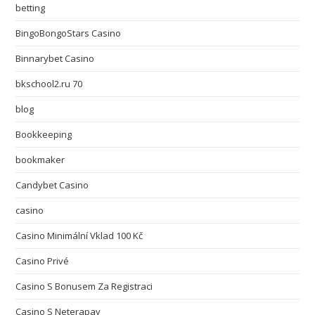
betting
BingoBongoStars Casino
Binnarybet Casino
bkschool2.ru 70
blog
Bookkeeping
bookmaker
Candybet Casino
casino
Casino Minimální Vklad 100 Kč
Casino Privé
Casino S Bonusem Za Registraci
Casino S Neterapay