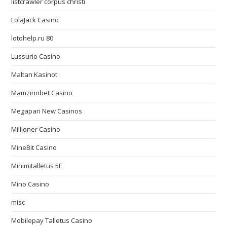
listcrawler corpus christi
LolaJack Casino
lotohelp.ru 80
Lussurio Casino
Maltan Kasinot
Mamzinobet Casino
Megapari New Casinos
Millioner Casino
MineBit Casino
Minimitalletus 5E
Mino Casino
misc
Mobilepay Talletus Casino