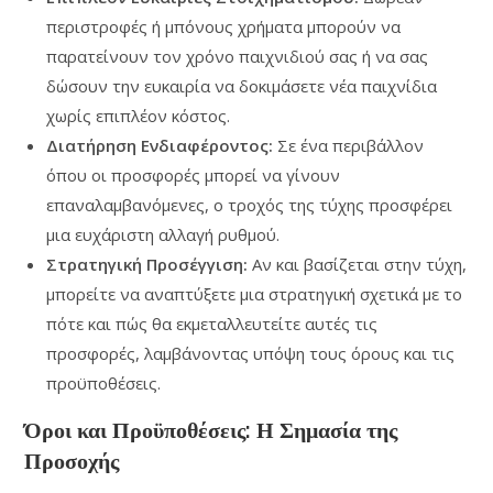
περιστροφές ή μπόνους χρήματα μπορούν να
παρατείνουν τον χρόνο παιχνιδιού σας ή να σας
δώσουν την ευκαιρία να δοκιμάσετε νέα παιχνίδια
χωρίς επιπλέον κόστος.
Διατήρηση Ενδιαφέροντος:
Σε ένα περιβάλλον
όπου οι προσφορές μπορεί να γίνουν
επαναλαμβανόμενες, ο τροχός της τύχης προσφέρει
μια ευχάριστη αλλαγή ρυθμού.
Στρατηγική Προσέγγιση:
Αν και βασίζεται στην τύχη,
μπορείτε να αναπτύξετε μια στρατηγική σχετικά με το
πότε και πώς θα εκμεταλλευτείτε αυτές τις
προσφορές, λαμβάνοντας υπόψη τους όρους και τις
προϋποθέσεις.
Όροι και Προϋποθέσεις: Η Σημασία της
Προσοχής