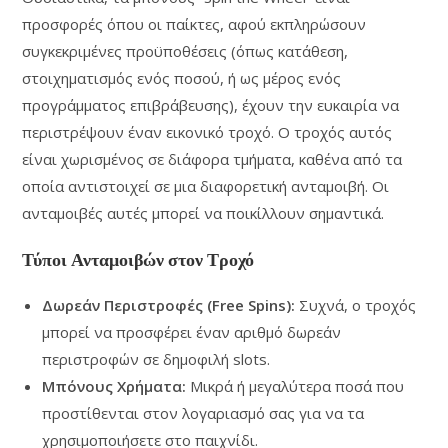
προσφορές όπου οι παίκτες, αφού εκπληρώσουν
συγκεκριμένες προϋποθέσεις (όπως κατάθεση,
στοιχηματισμός ενός ποσού, ή ως μέρος ενός
προγράμματος επιβράβευσης), έχουν την ευκαιρία να
περιστρέψουν έναν εικονικό τροχό. Ο τροχός αυτός
είναι χωρισμένος σε διάφορα τμήματα, καθένα από τα
οποία αντιστοιχεί σε μια διαφορετική ανταμοιβή. Οι
ανταμοιβές αυτές μπορεί να ποικίλλουν σημαντικά.
Τύποι Ανταμοιβών στον Τροχό
Δωρεάν Περιστροφές (Free Spins):
Συχνά, ο τροχός
μπορεί να προσφέρει έναν αριθμό δωρεάν
περιστροφών σε δημοφιλή slots.
Μπόνους Χρήματα:
Μικρά ή μεγαλύτερα ποσά που
προστίθενται στον λογαριασμό σας για να τα
χρησιμοποιήσετε στο παιχνίδι.