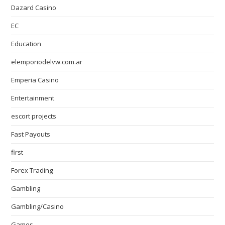
Dazard Casino
EC
Education
elemporiodelvw.com.ar
Emperia Casino
Entertainment
escort projects
Fast Payouts
first
Forex Trading
Gambling
Gambling/Casino
Games