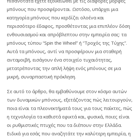
πιθανότατα έχετε εξοικειωθεί με τις διάφορες μορφές
μπόνους που προσφέρονται. Ωστόσο, υπάρχει μια
κατηγορία μπόνους που κερδίζει ολοένα και
περισσότερο έδαφος, προσθέτοντας μια επιπλέον δόση
ενθουσιασμού και απρόβλεπτου στην εμπειρία σας: τα
μπόνους τύπου “Spin the Wheel” ή “Τροχός της Τύχης”.
Αυτά τα μπόνους, αντί να προσφέρουν μια σταθερή
ανταμοιβή, εισάγουν ένα στοιχείο τυχαιότητας,
μετατρέποντας την απλή λήψη ενός μπόνους σε μια
μικρή, συναρπαστική πρόκληση.
Σε αυτό το άρθρο, θα εμβαθύνουμε στον κόσμο αυτών
των δυναμικών μπόνους, εξετάζοντας πώς λειτουργούν,
ποια είναι τα πλεονεκτήματά τους για τους παίκτες, πώς
η τεχνολογία τα καθιστά εφικτά και, φυσικά, ποιες είναι
οι ρυθμιστικές πτυχές που τα διέπουν στην Ελλάδα.
Ειδικά για εσάς που αναζητάτε την καλύτερη εμπειρία, η