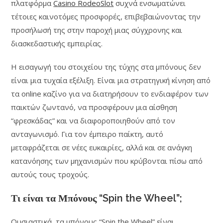
πλατφόρμα
Casino RodeoSlot
συχνά ενσωματώνει
τέτοιες καινοτόμες προσφορές, επιβεβαιώνοντας την
προσήλωσή της στην παροχή μιας σύγχρονης και
διασκεδαστικής εμπειρίας.
Η εισαγωγή του στοιχείου της τύχης στα μπόνους δεν
είναι μια τυχαία εξέλιξη. Είναι μια στρατηγική κίνηση από
τα online καζίνο για να διατηρήσουν το ενδιαφέρον των
παικτών ζωντανό, να προσφέρουν μια αίσθηση
“φρεσκάδας” και να διαφοροποιηθούν από τον
ανταγωνισμό. Για τον έμπειρο παίκτη, αυτό
μεταφράζεται σε νέες ευκαιρίες, αλλά και σε ανάγκη
κατανόησης των μηχανισμών που κρύβονται πίσω από
αυτούς τους τροχούς.
Τι είναι τα Μπόνους “Spin the Wheel”;
Ουσιαστικά, τα μπόνους “Spin the Wheel” είναι