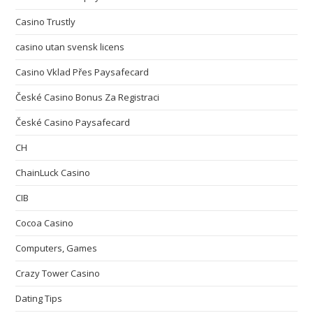
Casino Trustly
casino utan svensk licens
Casino Vklad Přes Paysafecard
České Casino Bonus Za Registraci
České Casino Paysafecard
CH
ChainLuck Casino
CIB
Cocoa Casino
Computers, Games
Crazy Tower Сasino
Dating Tips