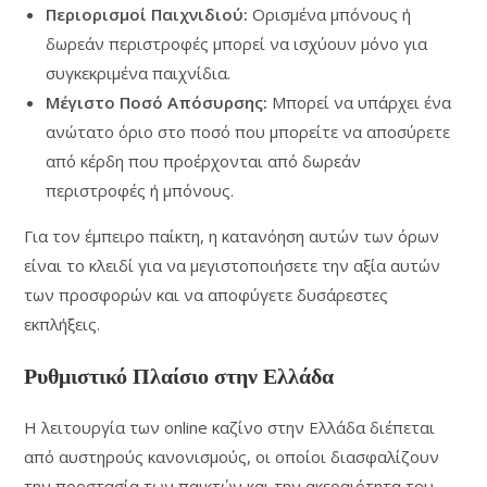
Περιορισμοί Παιχνιδιού:
Ορισμένα μπόνους ή
δωρεάν περιστροφές μπορεί να ισχύουν μόνο για
συγκεκριμένα παιχνίδια.
Μέγιστο Ποσό Απόσυρσης:
Μπορεί να υπάρχει ένα
ανώτατο όριο στο ποσό που μπορείτε να αποσύρετε
από κέρδη που προέρχονται από δωρεάν
περιστροφές ή μπόνους.
Για τον έμπειρο παίκτη, η κατανόηση αυτών των όρων
είναι το κλειδί για να μεγιστοποιήσετε την αξία αυτών
των προσφορών και να αποφύγετε δυσάρεστες
εκπλήξεις.
Ρυθμιστικό Πλαίσιο στην Ελλάδα
Η λειτουργία των online καζίνο στην Ελλάδα διέπεται
από αυστηρούς κανονισμούς, οι οποίοι διασφαλίζουν
την προστασία των παικτών και την ακεραιότητα του