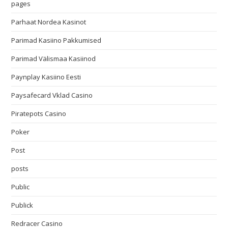
pages
Parhaat Nordea Kasinot
Parimad Kasiino Pakkumised
Parimad Välismaa Kasiinod
Paynplay Kasiino Eesti
Paysafecard Vklad Casino
Piratepots Casino
Poker
Post
posts
Public
Publick
Redracer Casino