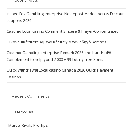
Recent Posts
In love Fox Gambling enterprise No deposit Added bonus Discount
coupons 2026
Casumo Local casino Comment Sincere & Player-Concentrated
Οικονομικά πιστευόμενα κόλπα για τον οδηγό Ramses
Casumo Gambling enterprise Remark 2026 one hundred%
Complement to help you $2,000 + 99 Totally free Spins
Quick Withdrawal Local casino Canada 2026 Quick Payment
Casinos
Recent Comments
Categories
! Marvel Rivals Pro Tips