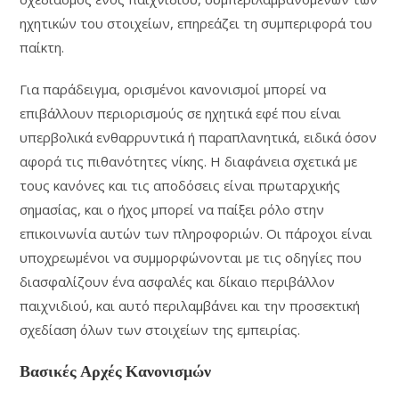
ηχητικών του στοιχείων, επηρεάζει τη συμπεριφορά του
παίκτη.
Για παράδειγμα, ορισμένοι κανονισμοί μπορεί να
επιβάλλουν περιορισμούς σε ηχητικά εφέ που είναι
υπερβολικά ενθαρρυντικά ή παραπλανητικά, ειδικά όσον
αφορά τις πιθανότητες νίκης. Η διαφάνεια σχετικά με
τους κανόνες και τις αποδόσεις είναι πρωταρχικής
σημασίας, και ο ήχος μπορεί να παίξει ρόλο στην
επικοινωνία αυτών των πληροφοριών. Οι πάροχοι είναι
υποχρεωμένοι να συμμορφώνονται με τις οδηγίες που
διασφαλίζουν ένα ασφαλές και δίκαιο περιβάλλον
παιχνιδιού, και αυτό περιλαμβάνει και την προσεκτική
σχεδίαση όλων των στοιχείων της εμπειρίας.
Βασικές Αρχές Κανονισμών