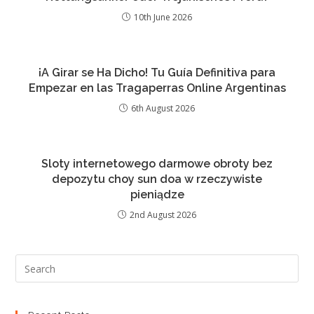
10th June 2026
¡A Girar se Ha Dicho! Tu Guía Definitiva para
Empezar en las Tragaperras Online Argentinas
6th August 2026
Sloty internetowego darmowe obroty bez
depozytu choy sun doa w rzeczywiste
pieniądze
2nd August 2026