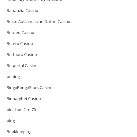
Bananzia Casino
Beste Ausländische Online Casinos
Betcleo Casino
Betero Casino
Betfouru Casino
Betportal Casino
betting
BingoBongoStars Casino
Binnarybet Casino
bkschool2.ru 70
blog
Bookkeeping