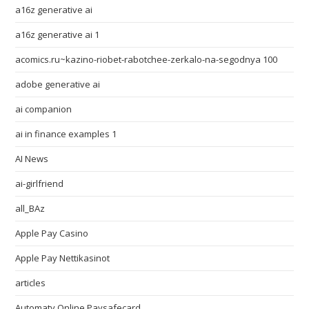
a16z generative ai
a16z generative ai 1
acomics.ru~kazino-riobet-rabotchee-zerkalo-na-segodnya 100
adobe generative ai
ai companion
ai in finance examples 1
AI News
ai-girlfriend
all_BAz
Apple Pay Casino
Apple Pay Nettikasinot
articles
Automaty Online Paysafecard