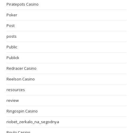
Piratepots Casino
Poker
Post
posts
Public
Publick
Redracer Casino
Reelson Casino
resources
review
Ringospin Casino
riobet_zerkalo_na_segodnya
Roulo Casino