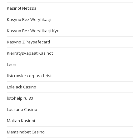
Kasinot Netissä
Kasyno Bez Weryfikacji
Kasyno Bez Weryfikacji Kyc
Kasyno Z Paysafecard
Kierrätysvapaat Kasinot
Leon
listcrawler corpus christi
LolaJack Casino
lotohelp.ru 80
Lussurio Casino
Maltan Kasinot
Mamzinobet Casino