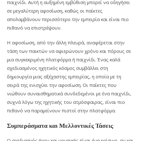
παιχνίδι. Αυτή η αυξημένη εμβύθιση μπορεί να οδηγήσει
σε μεγαλύτερη αφοσίωση, καθώς οι παίκτες
απολαμβάνουν περισσότερο την εμπειρία και είναι πιο
πιθανό να επιστρέψουν.
Η αφοσίωση, από την άλλη πλευρά, αναφέρεται στην
τάση των παικτών να αφιερώνουν χρόνο και πόρους σε
μια συγκεκριμένη πλατφόρμα ή παιχνίδι. Ένας καλά
σχεδιασμένος ηχητικός κόσμος συμβάλλει στη
δημιουργία μιας αξέχαστης εμπειρίας, η οποία με τη
σειρά της ενισχύει την αφοσίωση. Οι παίκτες που
νιώθουν συναισθηματικά συνδεδεμένοι με ένα παιχνίδι,
συχνά λόγω της ηχητικής του ατμόσφαιρας, είναι πιο
πιθανό να παραμείνουν πιστοί στην πλατφόρμα.
Συμπεράσματα και Μελλοντικές Τάσεις
Ο σχεδιασμός ήχου και μουσικής είναι ένα κρίσιμο, αν και