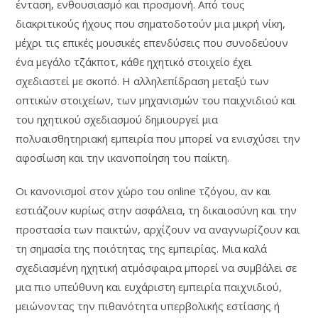
ένταση, ενθουσιασμό και προσμονή. Από τους
διακριτικούς ήχους που σηματοδοτούν μια μικρή νίκη,
μέχρι τις επικές μουσικές επενδύσεις που συνοδεύουν
ένα μεγάλο τζάκποτ, κάθε ηχητικό στοιχείο έχει
σχεδιαστεί με σκοπό. Η αλληλεπίδραση μεταξύ των
οπτικών στοιχείων, των μηχανισμών του παιχνιδιού και
του ηχητικού σχεδιασμού δημιουργεί μια
πολυαισθητηριακή εμπειρία που μπορεί να ενισχύσει την
αφοσίωση και την ικανοποίηση του παίκτη.
Οι κανονισμοί στον χώρο του online τζόγου, αν και
εστιάζουν κυρίως στην ασφάλεια, τη δικαιοσύνη και την
προστασία των παικτών, αρχίζουν να αναγνωρίζουν και
τη σημασία της ποιότητας της εμπειρίας. Μια καλά
σχεδιασμένη ηχητική ατμόσφαιρα μπορεί να συμβάλει σε
μια πιο υπεύθυνη και ευχάριστη εμπειρία παιχνιδιού,
μειώνοντας την πιθανότητα υπερβολικής εστίασης ή