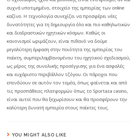
συχνά υποτιμημένο, στοιχείο της εμπειρίας των online
καζίνο. Η τεχνολογία συνεχίζει να προσφέρει νέες
δυνατότητες για τη δημιουργία όλο και πιο καθηλωτικών
και διαδραστικών ηχητικών κόσμων. Καθώς οι
κανονισμοί ωριμάζουν, είναι πιθανό να δούμε
μεγαλύτερη έμφαση στην ποιότητα της εμπειρίας του
παίκτη, συμπεριλαμβανομένου του ηχητικού σχεδιασμού,
ως μέρος της συνολικής προσέγγισης για ένα ασφαλές
και ευχάριστο περιβάλλον τζόγου. Οι πάροχοι που
επενδύουν σε αυτόν τον τομέα, όπως φαίνεται και από
τις προσπάθειες πλατφορμών όπως το Sportaza casino,
είναι αυτοί που θα ξεχωρίσουν και θα προσφέρουν την
καλύτερη δυνατή εμπειρία στους παίκτες τους.
YOU MIGHT ALSO LIKE