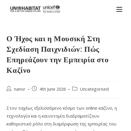
Ο Ήχος και η Μουσική Στη
Σχεδίαση Παιχνιδιών: Πώς
Επηρεάζουν την Εμπειρία στο
Καζίνο
nanor
4th June 2026
Uncategorised
Στον ταχέως εξελισσόμενο κόσμο των online καζίνο, η
τεχνολογία και η καινοτομία διαδραματίζουν
καθοριστικό ρόλο στη διαμόρφωση της εμπειρίας του