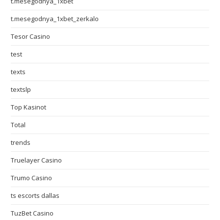
t.mesegodnya_1xbet
t.mesegodnya_1xbet_zerkalo
Tesor Casino
test
texts
textslp
Top Kasinot
Total
trends
Truelayer Casino
Trumo Casino
ts escorts dallas
TuzBet Casino