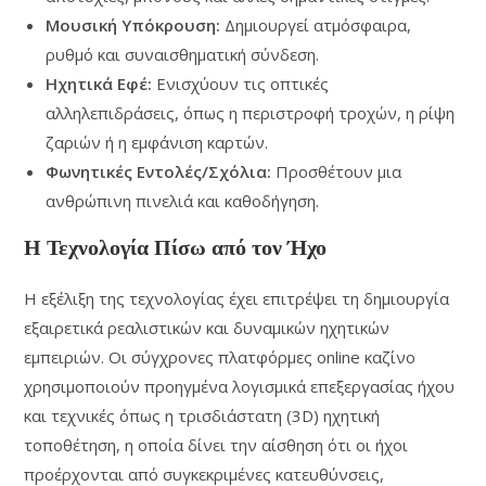
Μουσική Υπόκρουση:
Δημιουργεί ατμόσφαιρα,
ρυθμό και συναισθηματική σύνδεση.
Ηχητικά Εφέ:
Ενισχύουν τις οπτικές
αλληλεπιδράσεις, όπως η περιστροφή τροχών, η ρίψη
ζαριών ή η εμφάνιση καρτών.
Φωνητικές Εντολές/Σχόλια:
Προσθέτουν μια
ανθρώπινη πινελιά και καθοδήγηση.
Η Τεχνολογία Πίσω από τον Ήχο
Η εξέλιξη της τεχνολογίας έχει επιτρέψει τη δημιουργία
εξαιρετικά ρεαλιστικών και δυναμικών ηχητικών
εμπειριών. Οι σύγχρονες πλατφόρμες online καζίνο
χρησιμοποιούν προηγμένα λογισμικά επεξεργασίας ήχου
και τεχνικές όπως η τρισδιάστατη (3D) ηχητική
τοποθέτηση, η οποία δίνει την αίσθηση ότι οι ήχοι
προέρχονται από συγκεκριμένες κατευθύνσεις,