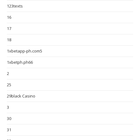
123texts
16
17
18
1xbetapp-ph.com5
1xbetph.ph66
2
25
29black Casino
3
30
31