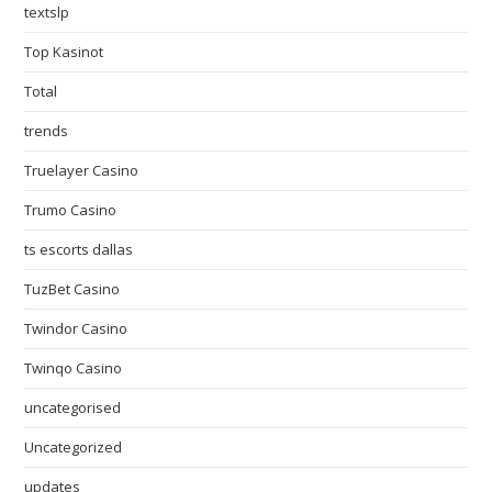
textslp
Top Kasinot
Total
trends
Truelayer Casino
Trumo Casino
ts escorts dallas
TuzBet Casino
Twindor Casino
Twinqo Casino
uncategorised
Uncategorized
updates