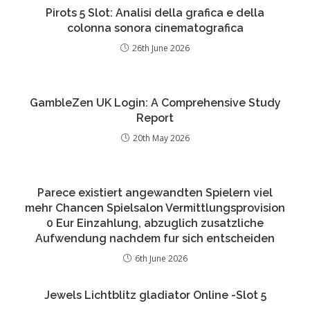
Pirots 5 Slot: Analisi della grafica e della
colonna sonora cinematografica
26th June 2026
GambleZen UK Login: A Comprehensive Study
Report
20th May 2026
Parece existiert angewandten Spielern viel
mehr Chancen Spielsalon Vermittlungsprovision
0 Eur Einzahlung, abzuglich zusatzliche
Aufwendung nachdem fur sich entscheiden
6th June 2026
Jewels Lichtblitz gladiator Online -Slot 5