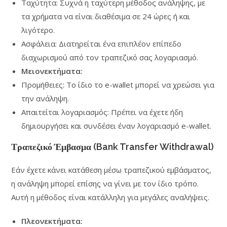
Ταχύτητα: Συχνά η ταχύτερη μέθοδος ανάληψης, με
τα χρήματα να είναι διαθέσιμα σε 24 ώρες ή και
λιγότερο.
Ασφάλεια: Διατηρείται ένα επιπλέον επίπεδο
διαχωρισμού από τον τραπεζικό σας λογαριασμό.
Μειονεκτήματα:
Προμήθειες: Το ίδιο το e-wallet μπορεί να χρεώσει για
την ανάληψη.
Απαιτείται λογαριασμός: Πρέπει να έχετε ήδη
δημιουργήσει και συνδέσει έναν λογαριασμό e-wallet.
Τραπεζικό Έμβασμα (Bank Transfer Withdrawal)
Εάν έχετε κάνει κατάθεση μέσω τραπεζικού εμβάσματος,
η ανάληψη μπορεί επίσης να γίνει με τον ίδιο τρόπο.
Αυτή η μέθοδος είναι κατάλληλη για μεγάλες αναλήψεις.
Πλεονεκτήματα: