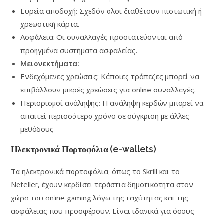
Ευρεία αποδοχή: Σχεδόν όλοι διαθέτουν πιστωτική ή
χρεωστική κάρτα.
Ασφάλεια: Οι συναλλαγές προστατεύονται από
προηγμένα συστήματα ασφαλείας.
Μειονεκτήματα:
Ενδεχόμενες χρεώσεις: Κάποιες τράπεζες μπορεί να
επιβάλλουν μικρές χρεώσεις για online συναλλαγές.
Περιορισμοί ανάληψης: Η ανάληψη κερδών μπορεί να
απαιτεί περισσότερο χρόνο σε σύγκριση με άλλες
μεθόδους.
Ηλεκτρονικά Πορτοφόλια (e-wallets)
Τα ηλεκτρονικά πορτοφόλια, όπως το Skrill και το
Neteller, έχουν κερδίσει τεράστια δημοτικότητα στον
χώρο του online gaming λόγω της ταχύτητας και της
ασφάλειας που προσφέρουν. Είναι ιδανικά για όσους