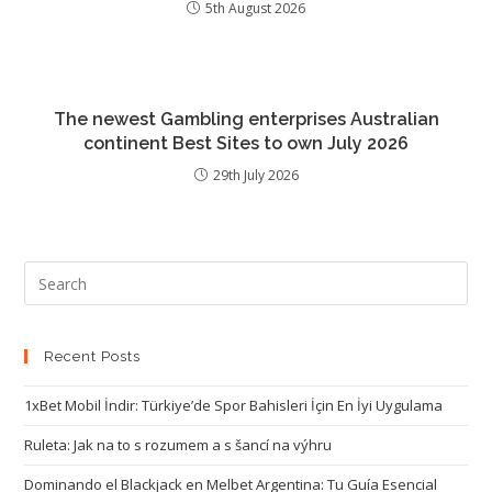
5th August 2026
The newest Gambling enterprises Australian
continent Best Sites to own July 2026
29th July 2026
Recent Posts
1xBet Mobil İndir: Türkiye’de Spor Bahisleri İçin En İyi Uygulama
Ruleta: Jak na to s rozumem a s šancí na výhru
Dominando el Blackjack en Melbet Argentina: Tu Guía Esencial