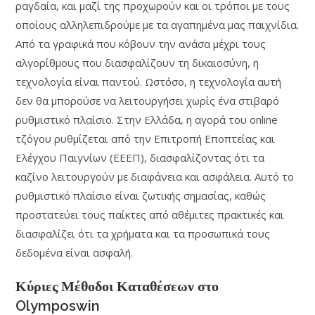
ραγδαία, και μαζί της προχωρούν και οι τρόποι με τους
οποίους αλληλεπιδρούμε με τα αγαπημένα μας παιχνίδια.
Από τα γραφικά που κόβουν την ανάσα μέχρι τους
αλγορίθμους που διασφαλίζουν τη δικαιοσύνη, η
τεχνολογία είναι παντού. Ωστόσο, η τεχνολογία αυτή
δεν θα μπορούσε να λειτουργήσει χωρίς ένα στιβαρό
ρυθμιστικό πλαίσιο. Στην Ελλάδα, η αγορά του online
τζόγου ρυθμίζεται από την Επιτροπή Εποπτείας και
Ελέγχου Παιγνίων (ΕΕΕΠ), διασφαλίζοντας ότι τα
καζίνο λειτουργούν με διαφάνεια και ασφάλεια. Αυτό το
ρυθμιστικό πλαίσιο είναι ζωτικής σημασίας, καθώς
προστατεύει τους παίκτες από αθέμιτες πρακτικές και
διασφαλίζει ότι τα χρήματα και τα προσωπικά τους
δεδομένα είναι ασφαλή.
Κύριες Μέθοδοι Καταθέσεων στο
Olymposwin