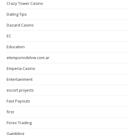
Crazy Tower Сasino
Dating Tips
Dazard Casino
EC
Education
elemporiodelvw.com.ar
Emperia Casino
Entertainment
escort projects
Fast Payouts
first
Forex Trading
Gambling