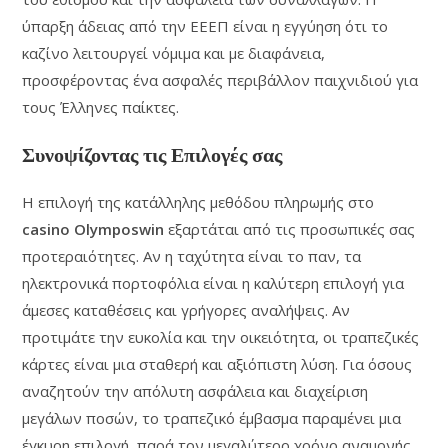
ύπαρξη άδειας από την ΕΕΕΠ είναι η εγγύηση ότι το
καζίνο λειτουργεί νόμιμα και με διαφάνεια,
προσφέροντας ένα ασφαλές περιβάλλον παιχνιδιού για
τους Έλληνες παίκτες.
Συνοψίζοντας τις Επιλογές σας
Η επιλογή της κατάλληλης μεθόδου πληρωμής στο
casino Olymposwin
εξαρτάται από τις προσωπικές σας
προτεραιότητες. Αν η ταχύτητα είναι το παν, τα
ηλεκτρονικά πορτοφόλια είναι η καλύτερη επιλογή για
άμεσες καταθέσεις και γρήγορες αναλήψεις. Αν
προτιμάτε την ευκολία και την οικειότητα, οι τραπεζικές
κάρτες είναι μια σταθερή και αξιόπιστη λύση. Για όσους
αναζητούν την απόλυτη ασφάλεια και διαχείριση
μεγάλων ποσών, το τραπεζικό έμβασμα παραμένει μια
έγκυρη επιλογή, παρά τον μεγαλύτερο χρόνο αναμονής.