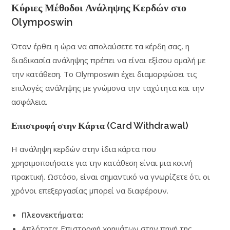
Κύριες Μέθοδοι Ανάληψης Κερδών στο
Olymposwin
Όταν έρθει η ώρα να απολαύσετε τα κέρδη σας, η
διαδικασία ανάληψης πρέπει να είναι εξίσου ομαλή με
την κατάθεση. Το Olymposwin έχει διαμορφώσει τις
επιλογές ανάληψης με γνώμονα την ταχύτητα και την
ασφάλεια.
Επιστροφή στην Κάρτα (Card Withdrawal)
Η ανάληψη κερδών στην ίδια κάρτα που
χρησιμοποιήσατε για την κατάθεση είναι μια κοινή
πρακτική. Ωστόσο, είναι σημαντικό να γνωρίζετε ότι οι
χρόνοι επεξεργασίας μπορεί να διαφέρουν.
Πλεονεκτήματα:
Απλότητα: Επιστροφή χρημάτων στην πηγή της