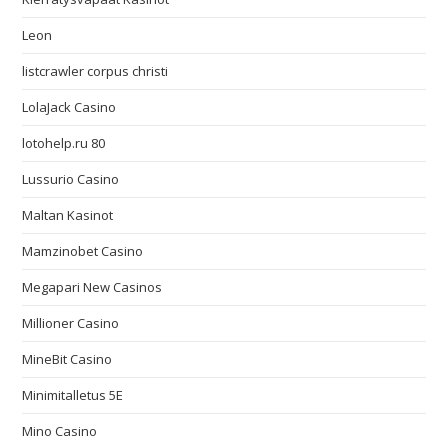
Leon
listcrawler corpus christi
LolaJack Casino
lotohelp.ru 80
Lussurio Casino
Maltan Kasinot
Mamzinobet Casino
Megapari New Casinos
Millioner Casino
MineBit Casino
Minimitalletus 5E
Mino Casino