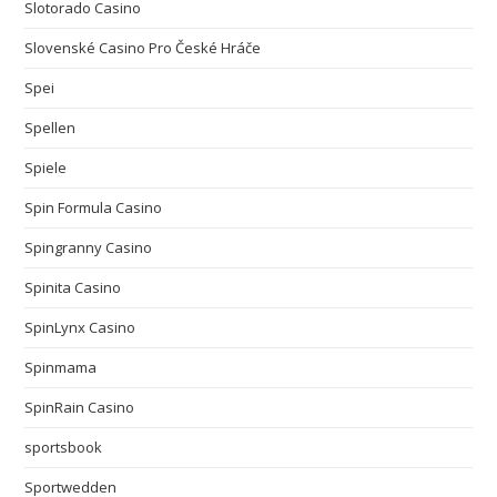
Slotorado Casino
Slovenské Casino Pro České Hráče
Spei
Spellen
Spiele
Spin Formula Casino
Spingranny Casino
Spinita Casino
SpinLynx Casino
Spinmama
SpinRain Casino
sportsbook
Sportwedden