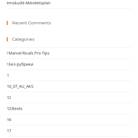
Innskudd Aktivitetsplan
Recent Comments
Categories
! Marvel Rivals Pro Tips
! Без рубрики
1
10_07_AU_AKS
12
123texts
16
17