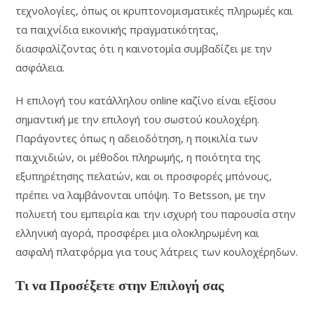
τεχνολογίες, όπως οι κρυπτονομισματικές πληρωμές και
τα παιχνίδια εικονικής πραγματικότητας,
διασφαλίζοντας ότι η καινοτομία συμβαδίζει με την
ασφάλεια.
Η επιλογή του κατάλληλου online καζίνο είναι εξίσου
σημαντική με την επιλογή του σωστού κουλοχέρη.
Παράγοντες όπως η αδειοδότηση, η ποικιλία των
παιχνιδιών, οι μέθοδοι πληρωμής, η ποιότητα της
εξυπηρέτησης πελατών, και οι προσφορές μπόνους,
πρέπει να λαμβάνονται υπόψη. Το Betsson, με την
πολυετή του εμπειρία και την ισχυρή του παρουσία στην
ελληνική αγορά, προσφέρει μια ολοκληρωμένη και
ασφαλή πλατφόρμα για τους λάτρεις των κουλοχέρηδων.
Τι να Προσέξετε στην Επιλογή σας