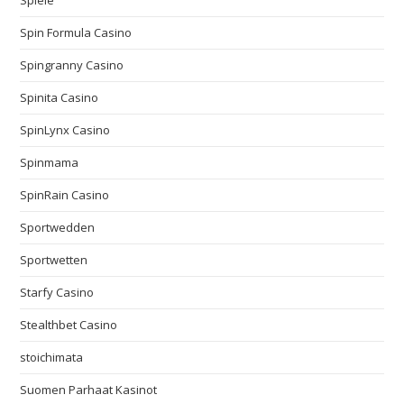
Spiele
Spin Formula Casino
Spingranny Casino
Spinita Casino
SpinLynx Casino
Spinmama
SpinRain Casino
Sportwedden
Sportwetten
Starfy Casino
Stealthbet Casino
stoichimata
Suomen Parhaat Kasinot