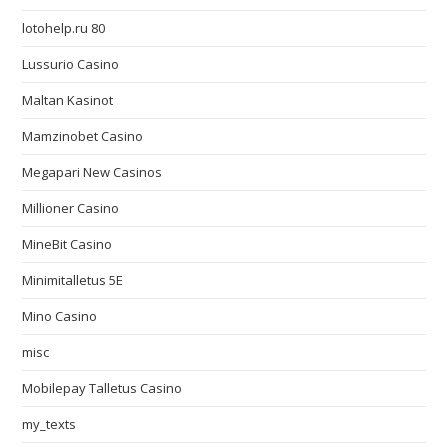
lotohelp.ru 80
Lussurio Casino
Maltan Kasinot
Mamzinobet Casino
Megapari New Casinos
Millioner Casino
MineBit Casino
Minimitalletus 5E
Mino Casino
misc
Mobilepay Talletus Casino
my_texts