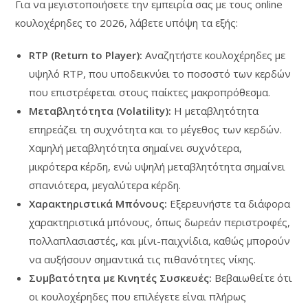
Για να μεγιστοποιήσετε την εμπειρία σας με τους online
κουλοχέρηδες το 2026, λάβετε υπόψη τα εξής:
RTP (Return to Player):
Αναζητήστε κουλοχέρηδες με
υψηλό RTP, που υποδεικνύει το ποσοστό των κερδών
που επιστρέφεται στους παίκτες μακροπρόθεσμα.
Μεταβλητότητα (Volatility):
Η μεταβλητότητα
επηρεάζει τη συχνότητα και το μέγεθος των κερδών.
Χαμηλή μεταβλητότητα σημαίνει συχνότερα,
μικρότερα κέρδη, ενώ υψηλή μεταβλητότητα σημαίνει
σπανιότερα, μεγαλύτερα κέρδη.
Χαρακτηριστικά Μπόνους:
Εξερευνήστε τα διάφορα
χαρακτηριστικά μπόνους, όπως δωρεάν περιστροφές,
πολλαπλασιαστές, και μίνι-παιχνίδια, καθώς μπορούν
να αυξήσουν σημαντικά τις πιθανότητες νίκης.
Συμβατότητα με Κινητές Συσκευές:
Βεβαιωθείτε ότι
οι κουλοχέρηδες που επιλέγετε είναι πλήρως