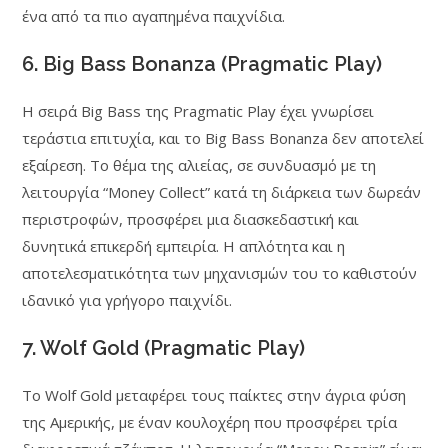
ένα από τα πιο αγαπημένα παιχνίδια.
6. Big Bass Bonanza (Pragmatic Play)
Η σειρά Big Bass της Pragmatic Play έχει γνωρίσει
τεράστια επιτυχία, και το Big Bass Bonanza δεν αποτελεί
εξαίρεση. Το θέμα της αλιείας, σε συνδυασμό με τη
λειτουργία “Money Collect” κατά τη διάρκεια των δωρεάν
περιστροφών, προσφέρει μια διασκεδαστική και
δυνητικά επικερδή εμπειρία. Η απλότητα και η
αποτελεσματικότητα των μηχανισμών του το καθιστούν
ιδανικό για γρήγορο παιχνίδι.
7. Wolf Gold (Pragmatic Play)
Το Wolf Gold μεταφέρει τους παίκτες στην άγρια φύση
της Αμερικής, με έναν κουλοχέρη που προσφέρει τρία