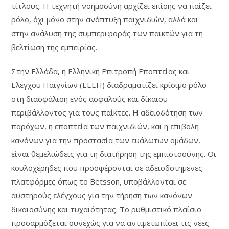
τίτλους. Η τεχνητή νοημοσύνη αρχίζει επίσης να παίζει
ρόλο, όχι μόνο στην ανάπτυξη παιχνιδιών, αλλά και
στην ανάλυση της συμπεριφοράς των παικτών για τη
βελτίωση της εμπειρίας.
Στην Ελλάδα, η Ελληνική Επιτροπή Εποπτείας και
Ελέγχου Παιγνίων (ΕΕΕΠ) διαδραματίζει κρίσιμο ρόλο
στη διασφάλιση ενός ασφαλούς και δίκαιου
περιβάλλοντος για τους παίκτες. Η αδειοδότηση των
παρόχων, η εποπτεία των παιχνιδιών, και η επιβολή
κανόνων για την προστασία των ευάλωτων ομάδων,
είναι θεμελιώδεις για τη διατήρηση της εμπιστοσύνης. Οι
κουλοχέρηδες που προσφέρονται σε αδειοδοτημένες
πλατφόρμες όπως το Betsson, υποβάλλονται σε
αυστηρούς ελέγχους για την τήρηση των κανόνων
δικαιοσύνης και τυχαιότητας. Το ρυθμιστικό πλαίσιο
προσαρμόζεται συνεχώς για να αντιμετωπίσει τις νέες