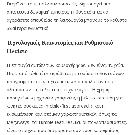
Drop” και τους πολλαπλασιαστές, δημιουργεί μια
απίστευτα δυναμική εμπειρία. Η δυνατότητα να
αγοράσετε απευθείας τη λειτουργία μπόνους το καθιστά
ιδιαίτερα ελκυστικό.
Τεχνολογικές Καινοτομίες και Ρυθμιστικό
Πλαίσιο
Η επιτυχία αυτών των κουλοχέρηδων δεν είναι τυχαία.
Πίσω από κάθε τίτλο κρύβεται μια ομάδα ταλαντούχων
προγραμματιστών, σχεδιαστών και αναλυτών που
αξιοποιούν τις τελευταίες τεχνολογίες. Η χρήση
προηγμένων μηχανών γραφικών, η βελτιστοποίηση για
κινητές συσκευές (mobile-first approach), και η
ενσωμάτωση καινοτόμων χαρακτηριστικών όπως τα
Megaways, τα Tumble features, και οι πολλαπλασιαστές,
είναι στοιχεία που διαφοροποιούν τους κορυφαίους