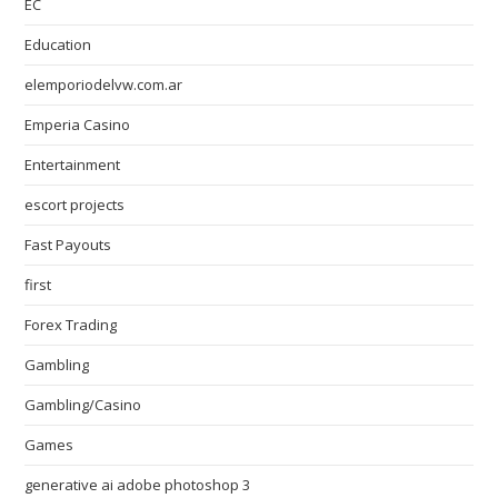
EC
Education
elemporiodelvw.com.ar
Emperia Casino
Entertainment
escort projects
Fast Payouts
first
Forex Trading
Gambling
Gambling/Casino
Games
generative ai adobe photoshop 3