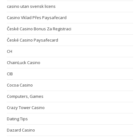
casino utan svensk licens
Casino Vklad Přes Paysafecard
České Casino Bonus Za Registraci
České Casino Paysafecard
CH
ChainLuck Casino
CIB
Cocoa Casino
Computers, Games
Crazy Tower Сasino
Dating Tips
Dazard Casino