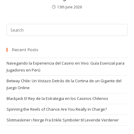
13th June 2026
Recent Posts
Navegando la Experiencia del Casino en Vivo: Guía Esencial para
Jugadores en Perú
Betway Chile: Un Vistazo Detrás de la Cortina de un Gigante del
Juego Online
Blackjack El Rey de la Estrategia en los Casinos Chilenos
Spinning the Reels of Chance Are You Really in Charge?
Slotmaskiner i Norge Fra Enkle Symboler til Levende Verdener