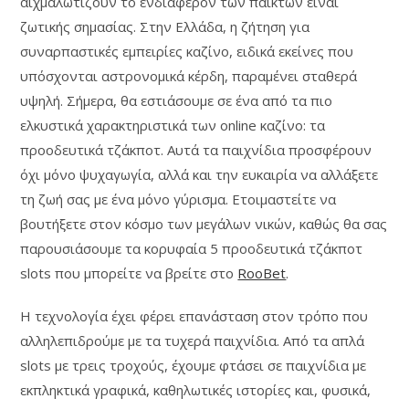
αιχμαλωτίζουν το ενδιαφέρον των παικτών είναι
ζωτικής σημασίας. Στην Ελλάδα, η ζήτηση για
συναρπαστικές εμπειρίες καζίνο, ειδικά εκείνες που
υπόσχονται αστρονομικά κέρδη, παραμένει σταθερά
υψηλή. Σήμερα, θα εστιάσουμε σε ένα από τα πιο
ελκυστικά χαρακτηριστικά των online καζίνο: τα
προοδευτικά τζάκποτ. Αυτά τα παιχνίδια προσφέρουν
όχι μόνο ψυχαγωγία, αλλά και την ευκαιρία να αλλάξετε
τη ζωή σας με ένα μόνο γύρισμα. Ετοιμαστείτε να
βουτήξετε στον κόσμο των μεγάλων νικών, καθώς θα σας
παρουσιάσουμε τα κορυφαία 5 προοδευτικά τζάκποτ
slots που μπορείτε να βρείτε στο
RooBet
.
Η τεχνολογία έχει φέρει επανάσταση στον τρόπο που
αλληλεπιδρούμε με τα τυχερά παιχνίδια. Από τα απλά
slots με τρεις τροχούς, έχουμε φτάσει σε παιχνίδια με
εκπληκτικά γραφικά, καθηλωτικές ιστορίες και, φυσικά,