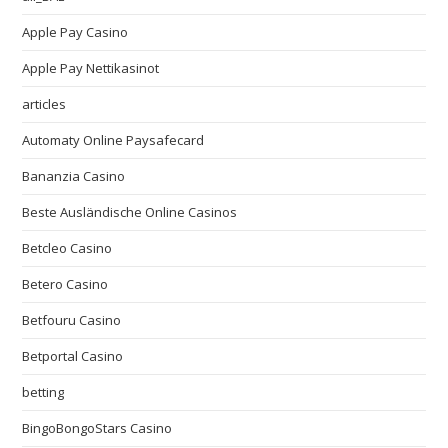
Apple Pay Casino
Apple Pay Nettikasinot
articles
Automaty Online Paysafecard
Bananzia Casino
Beste Ausländische Online Casinos
Betcleo Casino
Betero Casino
Betfouru Casino
Betportal Casino
betting
BingoBongoStars Casino