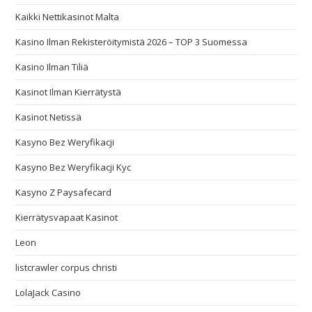
Kaikki Nettikasinot Malta
Kasino Ilman Rekisteröitymistä 2026 – TOP 3 Suomessa
Kasino Ilman Tiliä
Kasinot Ilman Kierrätystä
Kasinot Netissä
Kasyno Bez Weryfikacji
Kasyno Bez Weryfikacji Kyc
Kasyno Z Paysafecard
Kierrätysvapaat Kasinot
Leon
listcrawler corpus christi
LolaJack Casino