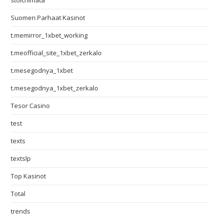
stoichimata
Suomen Parhaat Kasinot
t.memirror_1xbet_working
t.meofficial_site_1xbet_zerkalo
t.mesegodnya_1xbet
t.mesegodnya_1xbet_zerkalo
Tesor Casino
test
texts
textslp
Top Kasinot
Total
trends