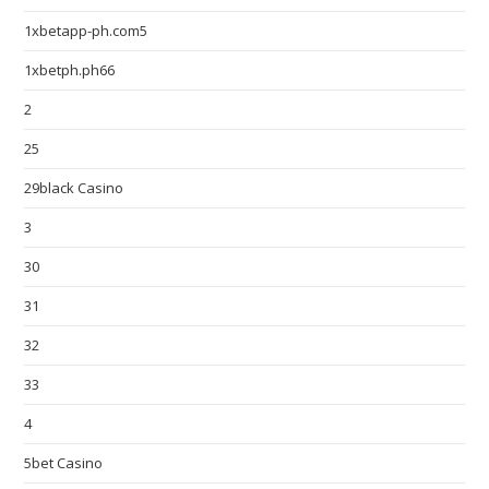
1xbetapp-ph.com5
1xbetph.ph66
2
25
29black Casino
3
30
31
32
33
4
5bet Casino