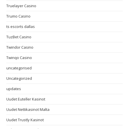
Truelayer Casino
Trumo Casino
ts escorts dallas
TuzBet Casino
Twindor Casino
Twinqo Casino
uncategorised
Uncategorized
updates
Uudet Euteller Kasinot
Uudet Nettikasinot Malta
Uudet Trustly Kasinot