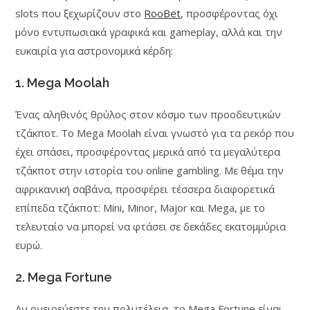
slots που ξεχωρίζουν στο
RooBet
, προσφέροντας όχι
μόνο εντυπωσιακά γραφικά και gameplay, αλλά και την
ευκαιρία για αστρονομικά κέρδη:
1. Mega Moolah
Ένας αληθινός θρύλος στον κόσμο των προοδευτικών
τζάκποτ. Το Mega Moolah είναι γνωστό για τα ρεκόρ που
έχει σπάσει, προσφέροντας μερικά από τα μεγαλύτερα
τζάκποτ στην ιστορία του online gambling. Με θέμα την
αφρικανική σαβάνα, προσφέρει τέσσερα διαφορετικά
επίπεδα τζάκποτ: Mini, Minor, Major και Mega, με το
τελευταίο να μπορεί να φτάσει σε δεκάδες εκατομμύρια
ευρώ.
2. Mega Fortune
Αν ονειρεύεστε την πολυτέλεια, το Mega Fortune είναι