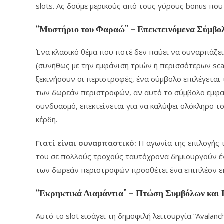
slots. Ας δούμε μερικούς από τους γύρους bonus που
“Μυστήριο του Φαραώ” – Επεκτεινόμενα Σύμβο
Ένα κλασικό θέμα που ποτέ δεν παύει να συναρπάζει.
(συνήθως με την εμφάνιση τριών ή περισσότερων sc
ξεκινήσουν οι περιστροφές, ένα σύμβολο επιλέγεται τ
των δωρεάν περιστροφών, αν αυτό το σύμβολο εμφανι
συνδυασμό, επεκτείνεται για να καλύψει ολόκληρο τ
κέρδη.
Γιατί είναι συναρπαστικό:
Η αγωνία της επιλογής 
του σε πολλούς τροχούς ταυτόχρονα δημιουργούν έ
των δωρεάν περιστροφών προσθέτει ένα επιπλέον ε
“Εκρηκτικά Διαμάντια” – Πτώση Συμβόλων και
Αυτό το slot εισάγει τη δημοφιλή λειτουργία “Avalan