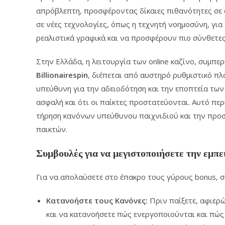
απρόβλεπτη, προσφέροντας δίκαιες πιθανότητες σε 
σε νέες τεχνολογίες, όπως η τεχνητή νοημοσύνη, για
ρεαλιστικά γραφικά και να προσφέρουν πιο σύνθετες
Στην Ελλάδα, η λειτουργία των online καζίνο, συμ
Billionairespin
, διέπεται από αυστηρό ρυθμιστικό πλ
υπεύθυνη για την αδειοδότηση και την εποπτεία των 
ασφαλή και ότι οι παίκτες προστατεύονται. Αυτό πε
τήρηση κανόνων υπεύθυνου παιχνιδιού και την προ
παικτών.
Συμβουλές για να μεγιστοποιήσετε την εμπε
Για να απολαύσετε στο έπακρο τους γύρους bonus, σκ
Κατανοήστε τους Κανόνες:
Πριν παίξετε, αφιερώ
και να κατανοήσετε πώς ενεργοποιούνται και πώς 