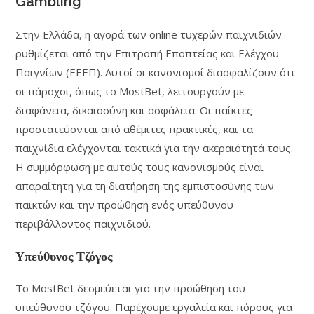
Gambling
Στην Ελλάδα, η αγορά των online τυχερών παιχνιδιών
ρυθμίζεται από την Επιτροπή Εποπτείας και Ελέγχου
Παιγνίων (ΕΕΕΠ). Αυτοί οι κανονισμοί διασφαλίζουν ότι
οι πάροχοι, όπως το MostBet, λειτουργούν με
διαφάνεια, δικαιοσύνη και ασφάλεια. Οι παίκτες
προστατεύονται από αθέμιτες πρακτικές, και τα
παιχνίδια ελέγχονται τακτικά για την ακεραιότητά τους.
Η συμμόρφωση με αυτούς τους κανονισμούς είναι
απαραίτητη για τη διατήρηση της εμπιστοσύνης των
παικτών και την προώθηση ενός υπεύθυνου
περιβάλλοντος παιχνιδιού.
Υπεύθυνος Τζόγος
Το MostBet δεσμεύεται για την προώθηση του
υπεύθυνου τζόγου. Παρέχουμε εργαλεία και πόρους για