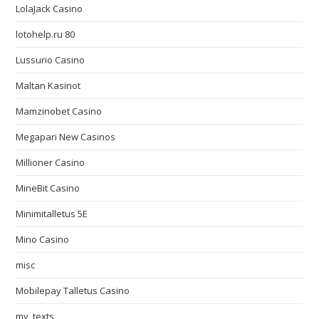
LolaJack Casino
lotohelp.ru 80
Lussurio Casino
Maltan Kasinot
Mamzinobet Casino
Megapari New Casinos
Millioner Casino
MineBit Casino
Minimitalletus 5E
Mino Casino
misc
Mobilepay Talletus Casino
my_texts