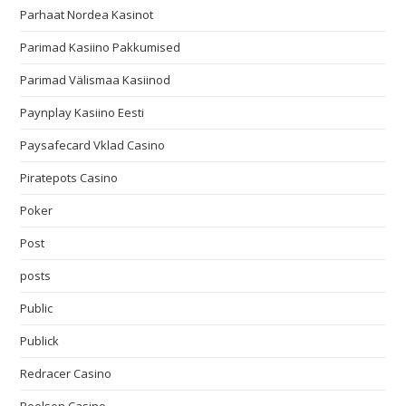
Parhaat Nordea Kasinot
Parimad Kasiino Pakkumised
Parimad Välismaa Kasiinod
Paynplay Kasiino Eesti
Paysafecard Vklad Casino
Piratepots Casino
Poker
Post
posts
Public
Publick
Redracer Casino