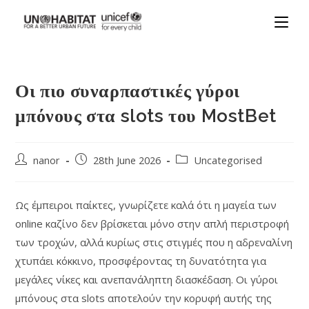
Οι πιο συναρπαστικές γύροι
μπόνους στα slots του MostBet
nanor
28th June 2026
Uncategorised
Ως έμπειροι παίκτες, γνωρίζετε καλά ότι η μαγεία των
online καζίνο δεν βρίσκεται μόνο στην απλή περιστροφή
των τροχών, αλλά κυρίως στις στιγμές που η αδρεναλίνη
χτυπάει κόκκινο, προσφέροντας τη δυνατότητα για
μεγάλες νίκες και ανεπανάληπτη διασκέδαση. Οι γύροι
μπόνους στα slots αποτελούν την κορυφή αυτής της