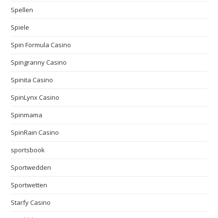
Spellen
Spiele
Spin Formula Casino
Spingranny Casino
Spinita Casino
SpinLynx Casino
Spinmama
SpinRain Casino
sportsbook
Sportwedden
Sportwetten
Starfy Casino