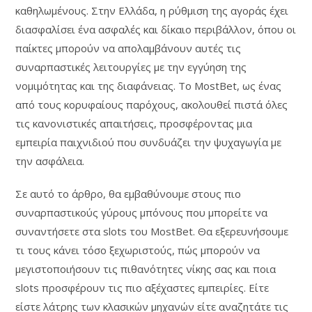
καθηλωμένους. Στην Ελλάδα, η ρύθμιση της αγοράς έχει
διασφαλίσει ένα ασφαλές και δίκαιο περιβάλλον, όπου οι
παίκτες μπορούν να απολαμβάνουν αυτές τις
συναρπαστικές λειτουργίες με την εγγύηση της
νομιμότητας και της διαφάνειας. Το MostBet, ως ένας
από τους κορυφαίους παρόχους, ακολουθεί πιστά όλες
τις κανονιστικές απαιτήσεις, προσφέροντας μια
εμπειρία παιχνιδιού που συνδυάζει την ψυχαγωγία με
την ασφάλεια.
Σε αυτό το άρθρο, θα εμβαθύνουμε στους πιο
συναρπαστικούς γύρους μπόνους που μπορείτε να
συναντήσετε στα slots του MostBet. Θα εξερευνήσουμε
τι τους κάνει τόσο ξεχωριστούς, πώς μπορούν να
μεγιστοποιήσουν τις πιθανότητες νίκης σας και ποια
slots προσφέρουν τις πιο αξέχαστες εμπειρίες. Είτε
είστε λάτρης των κλασικών μηχανών είτε αναζητάτε τις