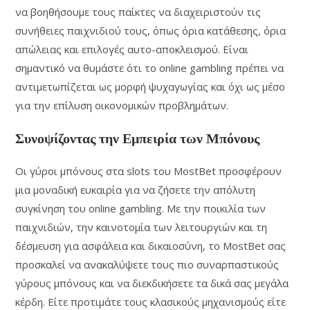
να βοηθήσουμε τους παίκτες να διαχειριστούν τις
συνήθειες παιχνιδιού τους, όπως όρια κατάθεσης, όρια
απώλειας και επιλογές αυτο-αποκλεισμού. Είναι
σημαντικό να θυμάστε ότι το online gambling πρέπει να
αντιμετωπίζεται ως μορφή ψυχαγωγίας και όχι ως μέσο
για την επίλυση οικονομικών προβλημάτων.
Συνοψίζοντας την Εμπειρία των Μπόνους
Οι γύροι μπόνους στα slots του MostBet προσφέρουν
μια μοναδική ευκαιρία για να ζήσετε την απόλυτη
συγκίνηση του online gambling. Με την ποικιλία των
παιχνιδιών, την καινοτομία των λειτουργιών και τη
δέσμευση για ασφάλεια και δικαιοσύνη, το MostBet σας
προσκαλεί να ανακαλύψετε τους πιο συναρπαστικούς
γύρους μπόνους και να διεκδικήσετε τα δικά σας μεγάλα
κέρδη. Είτε προτιμάτε τους κλασικούς μηχανισμούς είτε