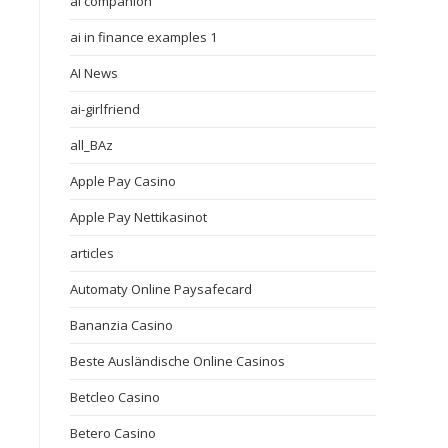
ai companion
ai in finance examples 1
AI News
ai-girlfriend
all_BAz
Apple Pay Casino
Apple Pay Nettikasinot
articles
Automaty Online Paysafecard
Bananzia Casino
Beste Ausländische Online Casinos
Betcleo Casino
Betero Casino