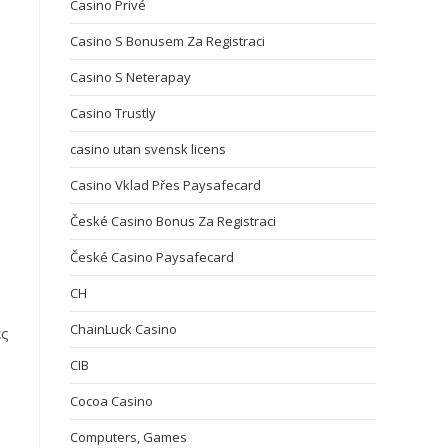
Casino Privé
Casino S Bonusem Za Registraci
Casino S Neterapay
Casino Trustly
casino utan svensk licens
Casino Vklad Přes Paysafecard
České Casino Bonus Za Registraci
České Casino Paysafecard
CH
ChainLuck Casino
ες
CIB
Cocoa Casino
Computers, Games