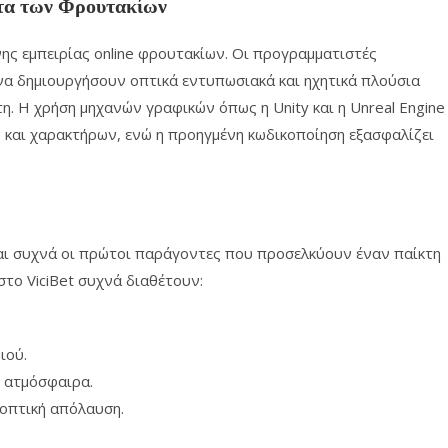
ητα των Φρουτακίων
νης εμπειρίας online φρουτακίων. Οι προγραμματιστές
να δημιουργήσουν οπτικά εντυπωσιακά και ηχητικά πλούσια
η. Η χρήση μηχανών γραφικών όπως η Unity και η Unreal Engine
 και χαρακτήρων, ενώ η προηγμένη κωδικοποίηση εξασφαλίζει
ναι συχνά οι πρώτοι παράγοντες που προσελκύουν έναν παίκτη
το ViciBet συχνά διαθέτουν:
ιού.
ν ατμόσφαιρα.
 οπτική απόλαυση.