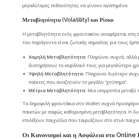
μεγαλύτερες πιθανότητες να γίνουν αγαπημένα.
Μεταβλητότητα (Volatility) και Ρίσκο
Η μεταβλητότητα ενός φρουτακίου αναφέρεται στη 
του παράγοντα είναι ζωτικής σημασίας για τους έμπε
Χαμηλή Μεταβλητότητα:
Πληρώνει συχνά, αλλά μ
διατηρήσουν το κεφάλαιό τους για μεγαλύτερο χρ
Υψηλή Μεταβλητότητα:
Πληρώνει λιγότερο συχνά
παίκτες που αναζητούν το μεγάλο “χτύπημα”.
Μέτρια Μεταβλητότητα:
Μια ισορροπία μεταξύ 
Τα δημοφιλή φρουτάκια στο ViciBet συχνά προσφέρου
παικτών με σαφώς καθορισμένη μεταβλητότητα. Η δ
επιλέξουν παιχνίδια που ταιριάζουν στο στυλ παιχνιδ
Οι Κανονισμοί και η Ασφάλεια στο Online 