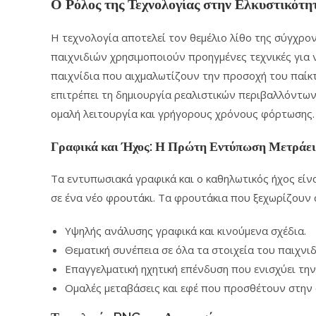
Ο Ρόλος της Τεχνολογίας στην Ελκυστικότ
Η τεχνολογία αποτελεί τον θεμέλιο λίθο της σύγχρο
παιχνιδιών χρησιμοποιούν προηγμένες τεχνικές για 
παιχνίδια που αιχμαλωτίζουν την προσοχή του παίκτ
επιτρέπει τη δημιουργία ρεαλιστικών περιβαλλόντων
ομαλή λειτουργία και γρήγορους χρόνους φόρτωσης.
Γραφικά και Ήχος: Η Πρώτη Εντύπωση Μετράει
Τα εντυπωσιακά γραφικά και ο καθηλωτικός ήχος εί
σε ένα νέο φρουτάκι. Τα φρουτάκια που ξεχωρίζουν σ
Υψηλής ανάλυσης γραφικά και κινούμενα σχέδια.
Θεματική συνέπεια σε όλα τα στοιχεία του παιχνιδ
Επαγγελματική ηχητική επένδυση που ενισχύει τη
Ομαλές μεταβάσεις και εφέ που προσθέτουν στην