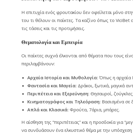
Η επιτυχία ενός φρουτακίου δεν οφείλεται μόνο στη
του τι θέλουν οι παίκτες. Τα καζίνο όπως το ViciBe
τις τάσεις και τις προτιμήσεις.
Θεματολογία και Εμπειρία
Οι παίκτες συχνά έλκονται από θέματα που τους είνα
περιλαμβάνουν:
Αρχαία Ιστορία και Μυθολογία:
Όπως η αρχαία Ε
Φαντασία και Μαγεία:
Δράκοι, ξωτικά, μαγικά αντ
Περιπέτεια και Εξερεύνηση:
Θησαυροί, ζούγκλες,
Κινηματογράφος και Τηλεόραση:
Βασισμένα σε δ
Απλά και Κλασικά:
Φρούτα, 7άρια, μπάρες.
Η αίσθηση της “περιπέτειας” και η προσδοκία για “με
να συνδυάσουν ένα ελκυστικό θέμα με την υπόσχεση