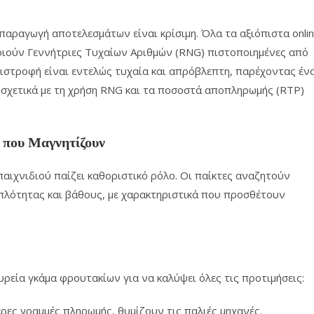
παραγωγή αποτελεσμάτων είναι κρίσιμη. Όλα τα αξιόπιστα onli
ποιούν Γεννήτριες Τυχαίων Αριθμών (RNG) πιστοποιημένες από
ριστροφή είναι εντελώς τυχαία και απρόβλεπτη, παρέχοντας έν
α σχετικά με τη χρήση RNG και τα ποσοστά αποπληρωμής (RTP)
 που Μαγνητίζουν
παιχνιδιού παίζει καθοριστικό ρόλο. Οι παίκτες αναζητούν
λότητας και βάθους, με χαρακτηριστικά που προσθέτουν
 ευρεία γκάμα φρουτακίων για να καλύψει όλες τις προτιμήσεις:
ρες γραμμές πληρωμής, θυμίζουν τις παλιές μηχανές.