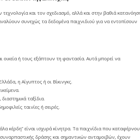
ν τεχνολογία και τον σχεδιασμό, αλλά και στην βαθιά κατανόησ
t αναλύουν συνεχώς τα δεδομένα παιχνιδιού για να εντοπίσουν
ι οικεία ή τους εξάπτουν τη φαντασία. Αυτά μπορεί να
λλάδα, η Αίγυπτος ή οι Βίκινγκς.
ικείμενα.
 διαστημικά ταξίδια.
ημοφιλείς ταινίες ή σειρές.
γάλα κέρδη” είναι ισχυρά κίνητρα. Τα παιχνίδια που καταφέρνο
 συναρπαστικής δράσης και σημαντικών ανταμοιβών, έχουν