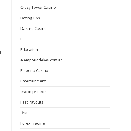
Crazy Tower Сasino
Dating Tips
Dazard Casino
EC
Education
.
elemporiodelvw.com.ar
Emperia Casino
Entertainment
escort projects
Fast Payouts
first
Forex Trading