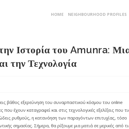
HOME
NEIGHBOURHOOD PROFILES
την Ιστορία του Amunra: Μι
αι την Τεχνολογία
 εις βάθος εξερεύνηση του συναρπαστικού κόσμου του online
ες που έχουν καταγραφεί και στις τεχνολογικές εξελίξεις που τι
γιώδεις ρυθμούς, η κατανόηση των παραγόντων επιτυχίας, τόσο
ωτικής σημασίας. Σήμερα, θα ρίξουμε μια ματιά σε μερικές από τι