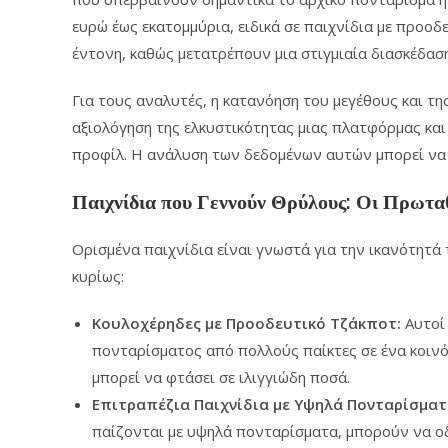
ευρώ έως εκατομμύρια, ειδικά σε παιχνίδια με προοδ
έντονη, καθώς μετατρέπουν μια στιγμιαία διασκέδαση
Για τους αναλυτές, η κατανόηση του μεγέθους και τη
αξιολόγηση της ελκυστικότητας μιας πλατφόρμας κα
προφίλ. Η ανάλυση των δεδομένων αυτών μπορεί να 
Παιχνίδια που Γεννούν Θρύλους: Οι Πρωτ
Ορισμένα παιχνίδια είναι γνωστά για την ικανότητ
κυρίως:
Κουλοχέρηδες με Προοδευτικό Τζάκποτ:
Αυτοί 
πονταρίσματος από πολλούς παίκτες σε ένα κοινό
μπορεί να φτάσει σε ιλιγγιώδη ποσά.
Επιτραπέζια Παιχνίδια με Υψηλά Πονταρίσματ
παίζονται με υψηλά πονταρίσματα, μπορούν να οδ