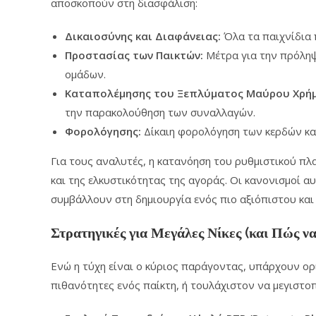
αποσκοπούν στη διασφάλιση:
Δικαιοσύνης και Διαφάνειας:
Όλα τα παιχνίδια π
Προστασίας των Παικτών:
Μέτρα για την πρόληψ
ομάδων.
Καταπολέμησης του Ξεπλύματος Μαύρου Χρήμ
την παρακολούθηση των συναλλαγών.
Φορολόγησης:
Δίκαιη φορολόγηση των κερδών κα
Για τους αναλυτές, η κατανόηση του ρυθμιστικού πλα
και της ελκυστικότητας της αγοράς. Οι κανονισμοί αυ
συμβάλλουν στη δημιουργία ενός πιο αξιόπιστου και
Στρατηγικές για Μεγάλες Νίκες (και Πώς να
Ενώ η τύχη είναι ο κύριος παράγοντας, υπάρχουν ο
πιθανότητες ενός παίκτη, ή τουλάχιστον να μεγιστοπ