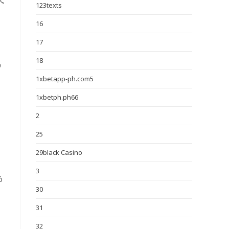
123texts
16
17
18
ύ
1xbetapp-ph.com5
1xbetph.ph66
2
25
29black Casino
3
ό
30
31
32