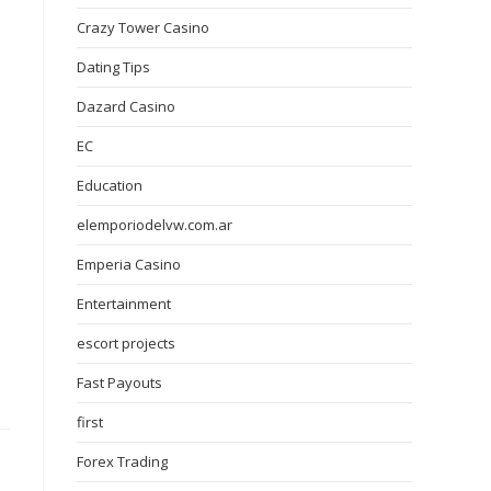
Crazy Tower Сasino
Dating Tips
Dazard Casino
EC
Education
elemporiodelvw.com.ar
Emperia Casino
Entertainment
ς
escort projects
Fast Payouts
first
Forex Trading