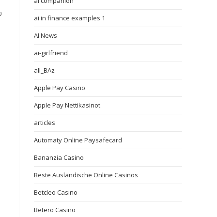
ai companion
υ
ai in finance examples 1
AI News
ai-girlfriend
all_BAz
Apple Pay Casino
Apple Pay Nettikasinot
articles
Automaty Online Paysafecard
Bananzia Casino
Beste Ausländische Online Casinos
Betcleo Casino
Betero Casino