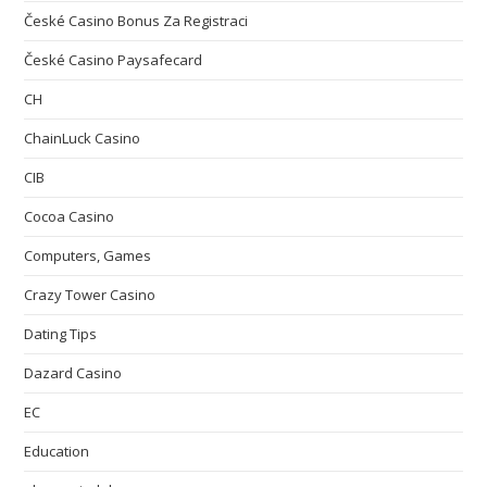
České Casino Bonus Za Registraci
České Casino Paysafecard
CH
ChainLuck Casino
CIB
Cocoa Casino
Computers, Games
Crazy Tower Сasino
Dating Tips
Dazard Casino
EC
Education