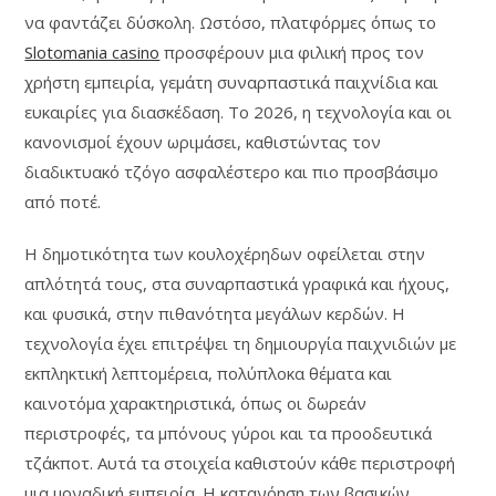
να φαντάζει δύσκολη. Ωστόσο, πλατφόρμες όπως το
Slotomania casino
προσφέρουν μια φιλική προς τον
χρήστη εμπειρία, γεμάτη συναρπαστικά παιχνίδια και
ευκαιρίες για διασκέδαση. Το 2026, η τεχνολογία και οι
κανονισμοί έχουν ωριμάσει, καθιστώντας τον
διαδικτυακό τζόγο ασφαλέστερο και πιο προσβάσιμο
από ποτέ.
Η δημοτικότητα των κουλοχέρηδων οφείλεται στην
απλότητά τους, στα συναρπαστικά γραφικά και ήχους,
και φυσικά, στην πιθανότητα μεγάλων κερδών. Η
τεχνολογία έχει επιτρέψει τη δημιουργία παιχνιδιών με
εκπληκτική λεπτομέρεια, πολύπλοκα θέματα και
καινοτόμα χαρακτηριστικά, όπως οι δωρεάν
περιστροφές, τα μπόνους γύροι και τα προοδευτικά
τζάκποτ. Αυτά τα στοιχεία καθιστούν κάθε περιστροφή
μια μοναδική εμπειρία. Η κατανόηση των βασικών