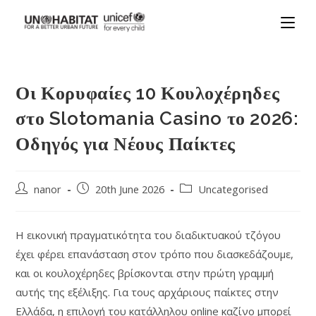
Οι Κορυφαίες 10 Κουλοχέρηδες
στο Slotomania Casino το 2026:
Οδηγός για Νέους Παίκτες
nanor
20th June 2026
Uncategorised
Η εικονική πραγματικότητα του διαδικτυακού τζόγου
έχει φέρει επανάσταση στον τρόπο που διασκεδάζουμε,
και οι κουλοχέρηδες βρίσκονται στην πρώτη γραμμή
αυτής της εξέλιξης. Για τους αρχάριους παίκτες στην
Ελλάδα, η επιλογή του κατάλληλου online καζίνο μπορεί