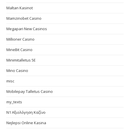
Maltan Kasinot
Mamzinobet Casino
Megapari New Casinos
Millioner Casino
MineBit Casino
Minimitalletus 5E
Mino Casino
misc
Mobilepay Talletus Casino
my_texts
N1 Αξιολόγηση Καζίνο
Nejlepsi Online Kasina