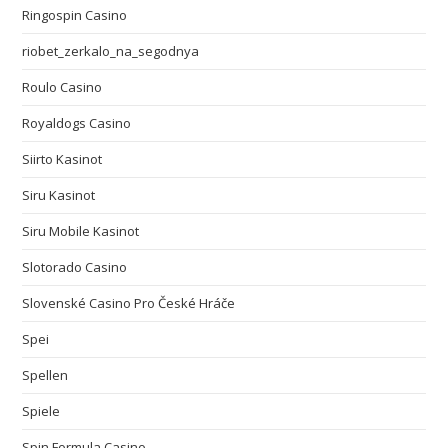
Ringospin Casino
riobet_zerkalo_na_segodnya
Roulo Casino
Royaldogs Casino
Siirto Kasinot
Siru Kasinot
Siru Mobile Kasinot
Slotorado Casino
Slovenské Casino Pro České Hráče
Spei
Spellen
Spiele
Spin Formula Casino