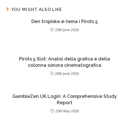
YOU MIGHT ALSO LIKE
Den tropiske ø-tema i Pirots 5
29th June 2026
Pirots 5 Slot: Analisi della grafica e della
colonna sonora cinematografica
26th June 2026
GambleZen UK Login: A Comprehensive Study
Report
20th May 2026