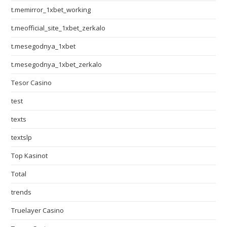
t.memirror_1xbet_working
t.meofficial_site_1xbet_zerkalo
t.mesegodnya_1xbet
t.mesegodnya_1xbet_zerkalo
Tesor Casino
test
texts
textslp
Top Kasinot
Total
trends
Truelayer Casino