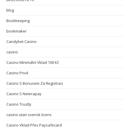
blog
Bookkeeping
bookmaker
Candybet Casino
casino
Casino Minimální Vklad 100 Kč
Casino Privé
Casino S Bonusem Za Registraci
Casino S Neterapay
Casino Trustly
casino utan svensk licens
Casino Vklad Přes Paysafecard