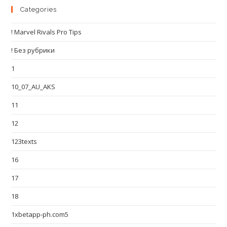
Categories
! Marvel Rivals Pro Tips
! Без рубрики
1
10_07_AU_AKS
11
12
123texts
16
17
18
1xbetapp-ph.com5