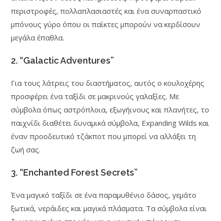
περιστροφές, πολλαπλασιαστές και ένα συναρπαστικό
μπόνους γύρο όπου οι παίκτες μπορούν να κερδίσουν
μεγάλα έπαθλα.
2. “Galactic Adventures”
Για τους λάτρεις του διαστήματος, αυτός ο κουλοχέρης
προσφέρει ένα ταξίδι σε μακρινούς γαλαξίες. Με
σύμβολα όπως αστρόπλοια, εξωγήινους και πλανήτες, το
παιχνίδι διαθέτει δυναμικά σύμβολα, Expanding Wilds και
έναν προοδευτικό τζάκποτ που μπορεί να αλλάξει τη
ζωή σας.
3. “Enchanted Forest Secrets”
Ένα μαγικό ταξίδι σε ένα παραμυθένιο δάσος, γεμάτο
ξωτικά, νεράιδες και μαγικά πλάσματα. Τα σύμβολα είναι