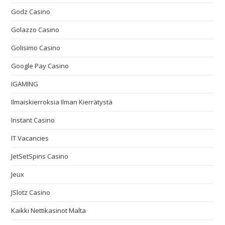
Godz Casino
Golazzo Casino
Golisimo Casino
Google Pay Casino
IGAMING
Ilmaiskierroksia Ilman Kierrätystä
Instant Casino
IT Vacancies
JetSetSpins Casino
Jeux
JSlotz Casino
Kaikki Nettikasinot Malta