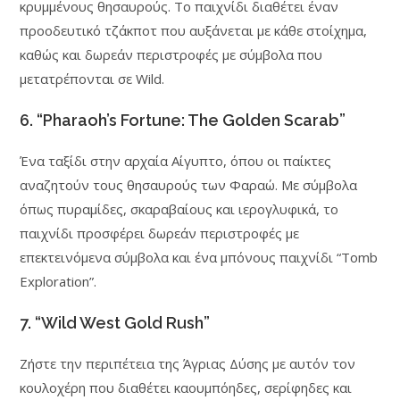
κρυμμένους θησαυρούς. Το παιχνίδι διαθέτει έναν
προοδευτικό τζάκποτ που αυξάνεται με κάθε στοίχημα,
καθώς και δωρεάν περιστροφές με σύμβολα που
μετατρέπονται σε Wild.
6. “Pharaoh’s Fortune: The Golden Scarab”
Ένα ταξίδι στην αρχαία Αίγυπτο, όπου οι παίκτες
αναζητούν τους θησαυρούς των Φαραώ. Με σύμβολα
όπως πυραμίδες, σκαραβαίους και ιερογλυφικά, το
παιχνίδι προσφέρει δωρεάν περιστροφές με
επεκτεινόμενα σύμβολα και ένα μπόνους παιχνίδι “Tomb
Exploration”.
7. “Wild West Gold Rush”
Ζήστε την περιπέτεια της Άγριας Δύσης με αυτόν τον
κουλοχέρη που διαθέτει καουμπόηδες, σερίφηδες και