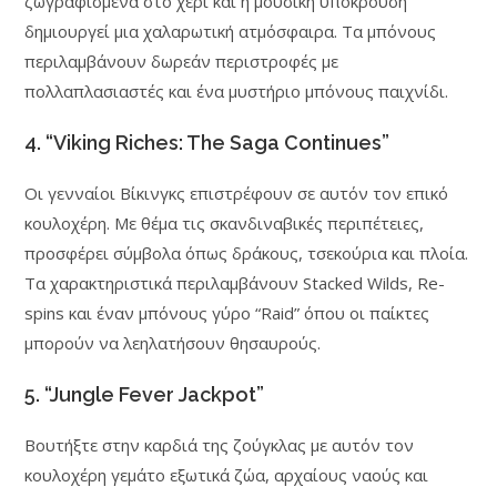
ζωγραφισμένα στο χέρι και η μουσική υπόκρουση
δημιουργεί μια χαλαρωτική ατμόσφαιρα. Τα μπόνους
περιλαμβάνουν δωρεάν περιστροφές με
πολλαπλασιαστές και ένα μυστήριο μπόνους παιχνίδι.
4. “Viking Riches: The Saga Continues”
Οι γενναίοι Βίκινγκς επιστρέφουν σε αυτόν τον επικό
κουλοχέρη. Με θέμα τις σκανδιναβικές περιπέτειες,
προσφέρει σύμβολα όπως δράκους, τσεκούρια και πλοία.
Τα χαρακτηριστικά περιλαμβάνουν Stacked Wilds, Re-
spins και έναν μπόνους γύρο “Raid” όπου οι παίκτες
μπορούν να λεηλατήσουν θησαυρούς.
5. “Jungle Fever Jackpot”
Βουτήξτε στην καρδιά της ζούγκλας με αυτόν τον
κουλοχέρη γεμάτο εξωτικά ζώα, αρχαίους ναούς και