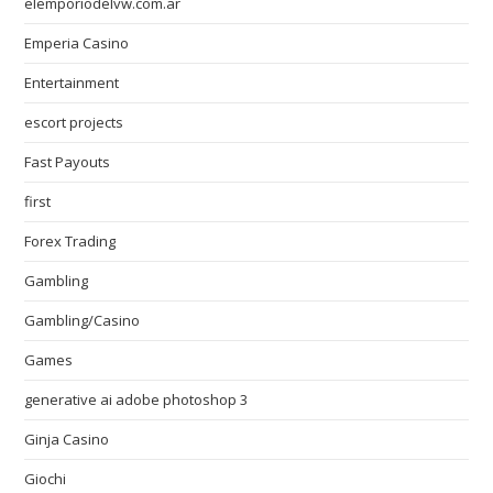
elemporiodelvw.com.ar
Emperia Casino
Entertainment
escort projects
Fast Payouts
first
Forex Trading
Gambling
Gambling/Casino
Games
generative ai adobe photoshop 3
Ginja Casino
Giochi