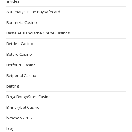
articles
Automaty Online Paysafecard
Bananzia Casino
Beste Ausländische Online Casinos
Betcleo Casino
Betero Casino
Betfouru Casino
Betportal Casino
betting
BingoBongoStars Casino
Binnarybet Casino
bkschool2.ru 70
blog