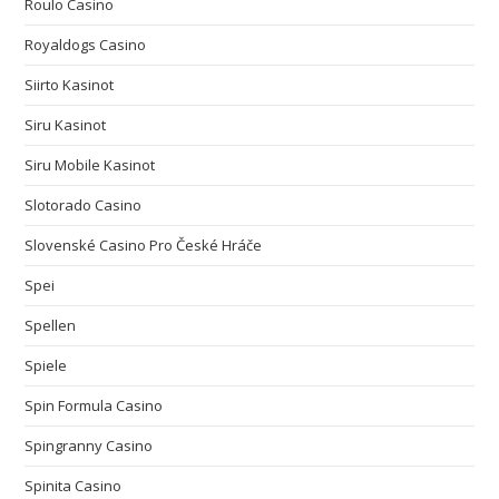
Roulo Casino
Royaldogs Casino
Siirto Kasinot
Siru Kasinot
Siru Mobile Kasinot
Slotorado Casino
Slovenské Casino Pro České Hráče
Spei
Spellen
Spiele
Spin Formula Casino
Spingranny Casino
Spinita Casino