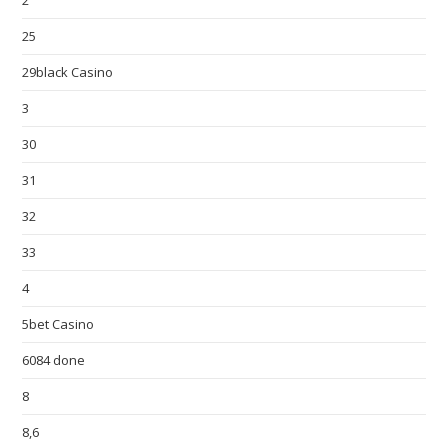
2
25
29black Casino
3
30
31
32
33
4
5bet Casino
6084 done
8
8,6