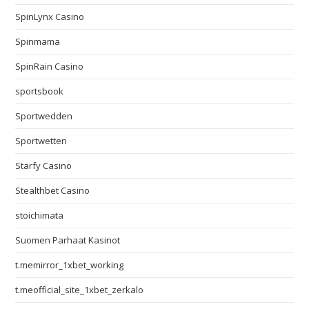
SpinLynx Casino
Spinmama
SpinRain Casino
sportsbook
Sportwedden
Sportwetten
Starfy Casino
Stealthbet Casino
stoichimata
Suomen Parhaat Kasinot
t.memirror_1xbet_working
t.meofficial_site_1xbet_zerkalo