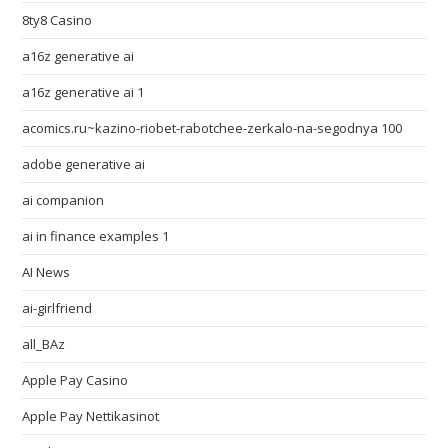
8ty8 Casino
a16z generative ai
a16z generative ai 1
acomics.ru~kazino-riobet-rabotchee-zerkalo-na-segodnya 100
adobe generative ai
ai companion
ai in finance examples 1
AI News
ai-girlfriend
all_BAz
Apple Pay Casino
Apple Pay Nettikasinot