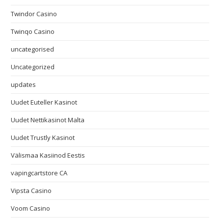
Twindor Casino
Twinqo Casino
uncategorised
Uncategorized
updates
Uudet Euteller Kasinot
Uudet Nettikasinot Malta
Uudet Trustly Kasinot
Välismaa Kasiinod Eestis
vapingcartstore CA
Vipsta Casino
Voom Casino