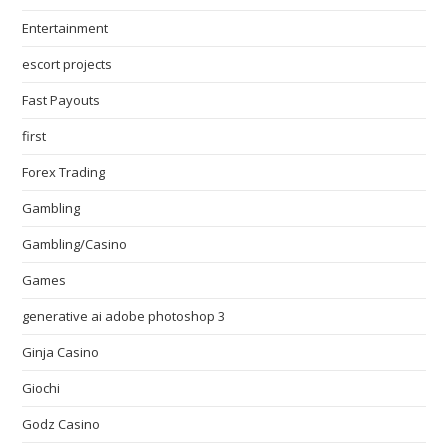
Entertainment
escort projects
Fast Payouts
first
Forex Trading
Gambling
Gambling/Casino
Games
generative ai adobe photoshop 3
Ginja Casino
Giochi
Godz Casino