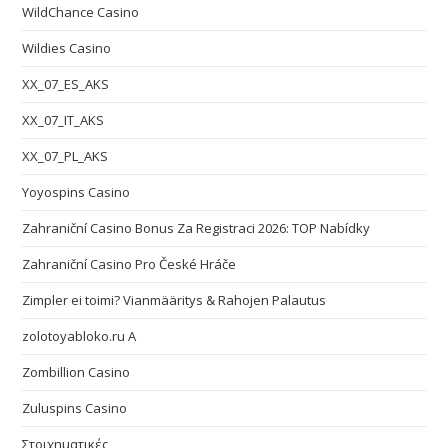
WildChance Casino
Wildies Casino
XX_07_ES_AKS
XX_07_IT_AKS
XX_07_PL_AKS
Yoyospins Casino
Zahraniční Casino Bonus Za Registraci 2026: TOP Nabídky
Zahraniční Casino Pro České Hráče
Zimpler ei toimi? Vianmääritys & Rahojen Palautus
zolotoyabloko.ru A
Zombillion Casino
Zuluspins Casino
Στοιχηματικές