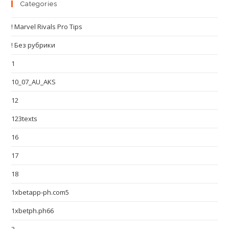
Categories
! Marvel Rivals Pro Tips
! Без рубрики
1
10_07_AU_AKS
12
123texts
16
17
18
1xbetapp-ph.com5
1xbetph.ph66