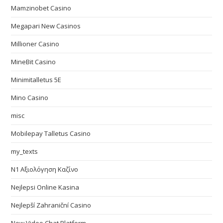
Mamzinobet Casino
Megapari New Casinos
Millioner Casino
MineBit Casino
Minimitalletus 5E
Mino Casino
misc
Mobilepay Talletus Casino
my_texts
N1 Αξιολόγηση Καζίνο
Nejlepsi Online Kasina
Nejlepší Zahraniční Casino