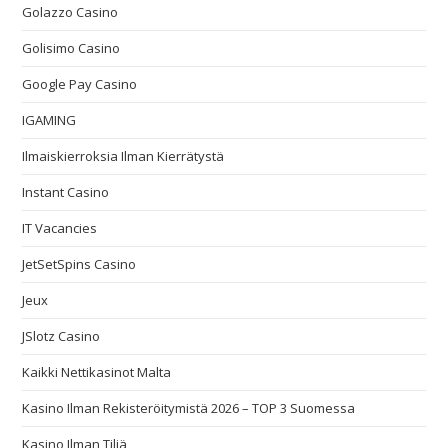
Golazzo Casino
Golisimo Casino
Google Pay Casino
IGAMING
Ilmaiskierroksia Ilman Kierrätystä
Instant Casino
IT Vacancies
JetSetSpins Casino
Jeux
JSlotz Casino
Kaikki Nettikasinot Malta
Kasino Ilman Rekisteröitymistä 2026 – TOP 3 Suomessa
Kasino Ilman Tiliä