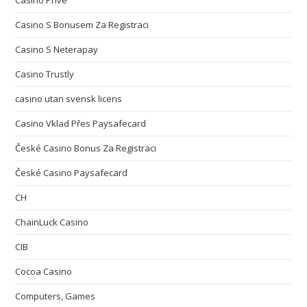
Casino Privé
Casino S Bonusem Za Registraci
Casino S Neterapay
Casino Trustly
casino utan svensk licens
Casino Vklad Přes Paysafecard
České Casino Bonus Za Registraci
České Casino Paysafecard
CH
ChainLuck Casino
CIB
Cocoa Casino
Computers, Games