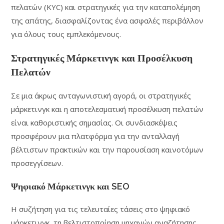
πελατών (KYC) και στρατηγικές για την καταπολέμηση
της απάτης, διασφαλίζοντας ένα ασφαλές περιβάλλον
για όλους τους εμπλεκόμενους.
Στρατηγικές Μάρκετινγκ και Προσέλκυση
Πελατών
Σε μια άκρως ανταγωνιστική αγορά, οι στρατηγικές
μάρκετινγκ και η αποτελεσματική προσέλκυση πελατών
είναι καθοριστικής σημασίας. Οι συνδιασκέψεις
προσφέρουν μια πλατφόρμα για την ανταλλαγή
βέλτιστων πρακτικών και την παρουσίαση καινοτόμων
προσεγγίσεων.
Ψηφιακό Μάρκετινγκ και SEO
Η συζήτηση για τις τελευταίες τάσεις στο ψηφιακό
μάρκετινγκ, τη βελτιστοποίηση μηχανών αναζήτησης