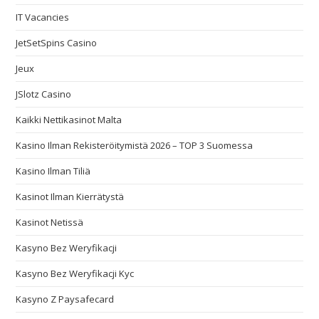
IT Vacancies
JetSetSpins Casino
Jeux
JSlotz Casino
Kaikki Nettikasinot Malta
Kasino Ilman Rekisteröitymistä 2026 – TOP 3 Suomessa
Kasino Ilman Tiliä
Kasinot Ilman Kierrätystä
Kasinot Netissä
Kasyno Bez Weryfikacji
Kasyno Bez Weryfikacji Kyc
Kasyno Z Paysafecard