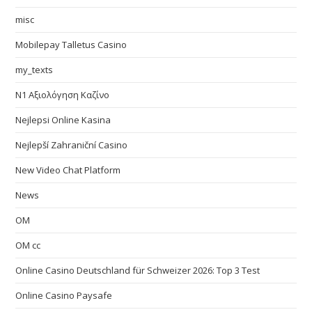
misc
Mobilepay Talletus Casino
my_texts
N1 Αξιολόγηση Καζίνο
Nejlepsi Online Kasina
Nejlepší Zahraniční Casino
New Video Chat Platform
News
OM
OM cc
Online Casino Deutschland für Schweizer 2026: Top 3 Test
Online Casino Paysafe