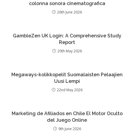
colonna sonora cinematografica
26th June 2026
GambleZen UK Login: A Comprehensive Study
Report
20th May 2026
Megaways-kolikkopelit Suomalaisten Pelaajien
Uusi Lempi
22nd May 2026
Marketing de Afiliados en Chile El Motor Oculto
del Juego Online
9th June 2026