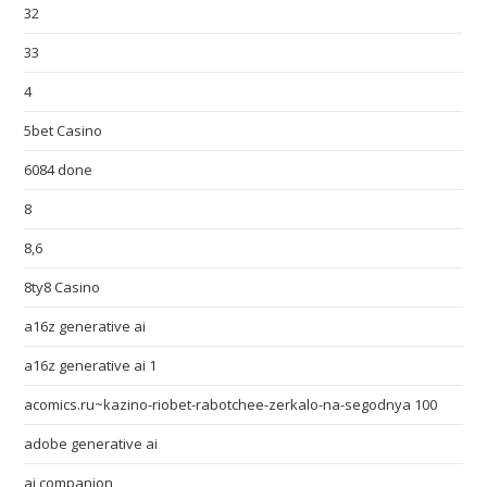
32
33
4
5bet Casino
6084 done
8
8,6
8ty8 Casino
a16z generative ai
a16z generative ai 1
acomics.ru~kazino-riobet-rabotchee-zerkalo-na-segodnya 100
adobe generative ai
ai companion