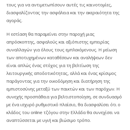
τους για να αντιμετωπίσουν αυτές τις καινοτομίες,
διασφαλίζοντας την ασφάλεια και την ακεραιότητα της
αγοράς.
Η εστίαση θα παραμείνει στην παροχή μιας
απρόσκοπτης, ασφαλούς και αξιόπιστης εμπειρίας
συναλλαγών για όλους τους εμπλεκόμενους. Η μείωση
των αποτυχημένων καταθέσεων και αναλήψεων δεν
είναι απλώς ένας στόχος για τη βελτίωση της
λειτουργικής αποδοτικότητας, αλλά και ένας κρίσιμος
παράγοντας για την οικοδόμηση και διατήρηση της
εμπιστοσύνης μεταξύ των παικτών και των παρόχων. Η
συνεχής προσπάθεια για βελτιστοποίηση, σε συνδυασμό
με ένα ισχυρό ρυθμιστικό πλαίσιο, θα διασφαλίσει ότι ο
κλάδος του online τζόγου στην Ελλάδα θα συνεχίσει να
αναπτύσσεται με υγιή και βιώσιμο τρόπο.