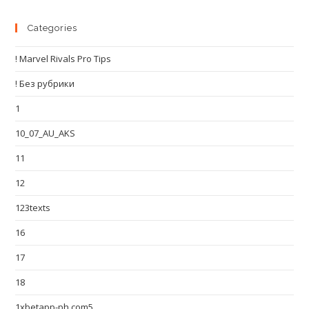
Categories
! Marvel Rivals Pro Tips
! Без рубрики
1
10_07_AU_AKS
11
12
123texts
16
17
18
1xbetapp-ph.com5