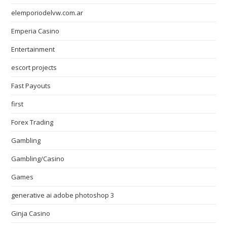
elemporiodelvw.com.ar
Emperia Casino
Entertainment
escort projects
Fast Payouts
first
Forex Trading
Gambling
Gambling/Casino
Games
generative ai adobe photoshop 3
Ginja Casino