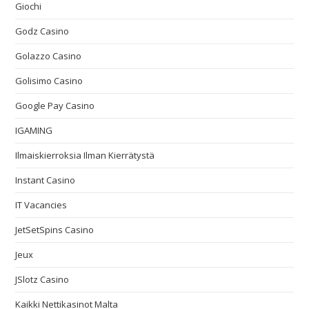
Giochi
Godz Casino
Golazzo Casino
Golisimo Casino
Google Pay Casino
IGAMING
Ilmaiskierroksia Ilman Kierrätystä
Instant Casino
IT Vacancies
JetSetSpins Casino
Jeux
JSlotz Casino
Kaikki Nettikasinot Malta