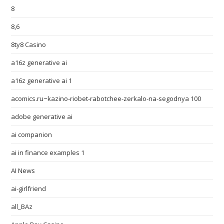
8
8,6
8ty8 Casino
a16z generative ai
a16z generative ai 1
acomics.ru~kazino-riobet-rabotchee-zerkalo-na-segodnya 100
adobe generative ai
ai companion
ai in finance examples 1
AI News
ai-girlfriend
all_BAz