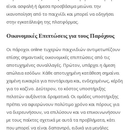
είναι ασφαλή ή άμεσα προσβάσιμα μειώνει την
ικανοποίηση από το παιχνίδι και μπορεί να οδηγήσει
στην εγκατάλειψη της πλατφόρμας.
Οικονομικές Επιπτώσεις για τους Παρόχους
Οι πάροχοι online τυχερών παιχνιδιών αντιμετωπίζουν
επίσης σημαντικές οικονομικές επιπτώσεις από τις
αποτυχημένες συναλλαγές. Πρώτον, υπάρχει η άμεση
απώλεια εσόδων. Κάθε αποτυχημένη κατάθεση σημαίνει
χαμένη ευκαιρία για ποντάρισμα και, ενδεχομένως, κέρδη
για το καζίνο. Δεύτερον, το κόστος υποστήριξης
πελατών αυξάνεται δραματικά. Οι ομάδες υποστήριξης
πρέπει να αφιερώνουν πολύτιμο χρόνο και πόρους για
να διερευνήσουν, να επιλύσουν και να επικοινωνήσουν
με τους παίκτες σχετικά με αυτά τα προβλήματα, κάτι
που μπορεί να είναι δαπανηρό, ειδικά για μεγάλες