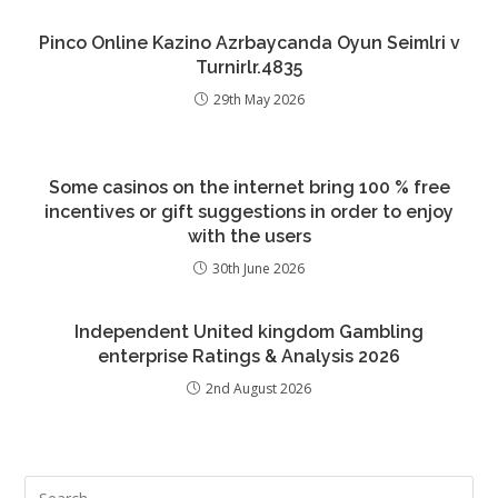
Pinco Online Kazino Azrbaycanda Oyun Seimlri v
Turnirlr.4835
29th May 2026
Some casinos on the internet bring 100 % free
incentives or gift suggestions in order to enjoy
with the users
30th June 2026
Independent United kingdom Gambling
enterprise Ratings & Analysis 2026
2nd August 2026