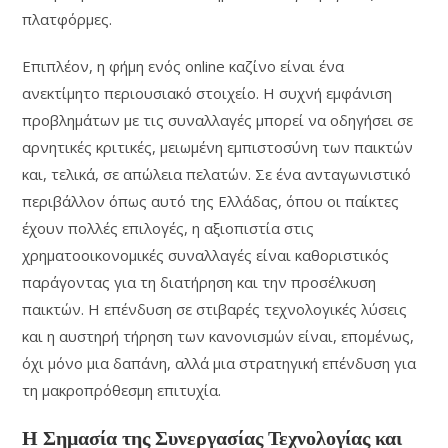
πλατφόρμες.
Επιπλέον, η φήμη ενός online καζίνο είναι ένα
ανεκτίμητο περιουσιακό στοιχείο. Η συχνή εμφάνιση
προβλημάτων με τις συναλλαγές μπορεί να οδηγήσει σε
αρνητικές κριτικές, μειωμένη εμπιστοσύνη των παικτών
και, τελικά, σε απώλεια πελατών. Σε ένα ανταγωνιστικό
περιβάλλον όπως αυτό της Ελλάδας, όπου οι παίκτες
έχουν πολλές επιλογές, η αξιοπιστία στις
χρηματοοικονομικές συναλλαγές είναι καθοριστικός
παράγοντας για τη διατήρηση και την προσέλκυση
παικτών. Η επένδυση σε στιβαρές τεχνολογικές λύσεις
και η αυστηρή τήρηση των κανονισμών είναι, επομένως,
όχι μόνο μια δαπάνη, αλλά μια στρατηγική επένδυση για
τη μακροπρόθεσμη επιτυχία.
Η Σημασία της Συνεργασίας Τεχνολογίας και