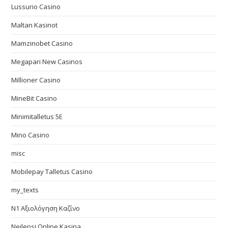
Lussurio Casino
Maltan Kasinot
Mamzinobet Casino
Megapari New Casinos
Millioner Casino
MineBit Casino
Minimitalletus 5E
Mino Casino
misc
Mobilepay Talletus Casino
my_texts
N1 Αξιολόγηση Καζίνο
Nejlepsi Online Kasina