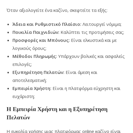
Όταν αξιολογείτε ένα καζίνο, σκεφτείτε τα εξής:
Άδεια και Ρυθμιστικό Πλαίσιο:
Λειτουργεί νόμιμα;
Ποικιλία Παιχνιδιών:
Καλύπτει τις προτιμήσεις σας;
Προσφορές και Μπόνους:
Είναι ελκυστικά και με
λογικούς όρους;
Μέθοδοι Πληρωμής:
Υπάρχουν βολικές και ασφαλείς
επιλογές;
Εξυπηρέτηση Πελατών:
Είναι άμεση και
αποτελεσματική;
Εμπειρία Χρήστη:
Είναι η πλατφόρμα εύχρηστη και
ευχάριστη;
Η Εμπειρία Χρήστη και η Εξυπηρέτηση
Πελατών
Η ευκολία χρήσης μιας πλατφόρμας online καζίνο είναι