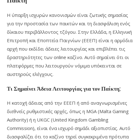
Παίκτη
Η ύπαρξη ισχυρών κανονισμών είναι ζωτικής σημασίας
για την προστασία των παικτών και τη διασφάλιση ενός
δίκαιου περιβάλλοντος τζόγου. Στην Ελλάδα, η Ελληνική
Επιτροπή και Εποπτεία Παιγνίων (ΕΕΕΠ) είναι η αρμόδια
αρχή που εκδίδει άδειες λειτουργίας και επιβλέπει τις
δραστηριότητες των online καζίνο. Αυτό σημαίνει ότι οι
πλατφόρμες που λειτουργούν νόμιμα υπόκεινται σε
αυστηρούς ελέγχους.
Τι Σημαίνει Άδεια Λειτουργίας για τον Παίκτη;
Η κατοχή άδειας από την ΕΕΕΠ ή από αναγνωρισμένες
διεθνείς ρυθμιστικές αρχές, όπως η MGA (Malta Gaming
Authority) ή η UKGC (United Kingdom Gambling
Commission), είναι ένα ισχυρό σημάδι αξιοπιστίας. Αυτό
διασφαλίζει ότι το καζίνο τηρεί συγκεκριμένα πρότυπα