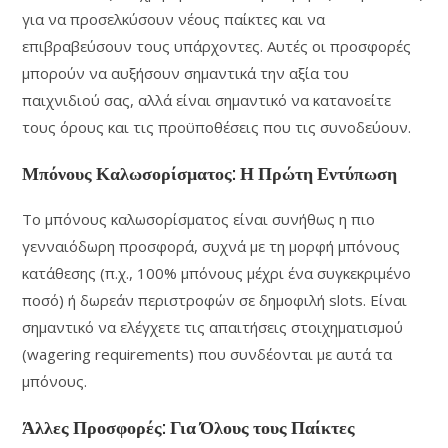
για να προσελκύσουν νέους παίκτες και να
επιβραβεύσουν τους υπάρχοντες. Αυτές οι προσφορές
μπορούν να αυξήσουν σημαντικά την αξία του
παιχνιδιού σας, αλλά είναι σημαντικό να κατανοείτε
τους όρους και τις προϋποθέσεις που τις συνοδεύουν.
Μπόνους Καλωσορίσματος: Η Πρώτη Εντύπωση
Το μπόνους καλωσορίσματος είναι συνήθως η πιο
γενναιόδωρη προσφορά, συχνά με τη μορφή μπόνους
κατάθεσης (π.χ., 100% μπόνους μέχρι ένα συγκεκριμένο
ποσό) ή δωρεάν περιστροφών σε δημοφιλή slots. Είναι
σημαντικό να ελέγχετε τις απαιτήσεις στοιχηματισμού
(wagering requirements) που συνδέονται με αυτά τα
μπόνους.
Άλλες Προσφορές: Για Όλους τους Παίκτες