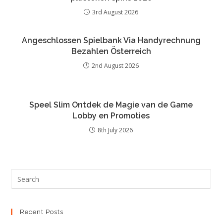
3rd August 2026
Angeschlossen Spielbank Via Handyrechnung
Bezahlen Österreich
2nd August 2026
Speel Slim Ontdek de Magie van de Game
Lobby en Promoties
8th July 2026
Recent Posts