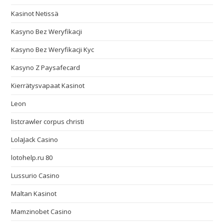
Kasinot Netissä
Kasyno Bez Weryfikacji
Kasyno Bez Weryfikacji Kyc
Kasyno Z Paysafecard
Kierrätysvapaat Kasinot
Leon
listcrawler corpus christi
LolaJack Casino
lotohelp.ru 80
Lussurio Casino
Maltan Kasinot
Mamzinobet Casino