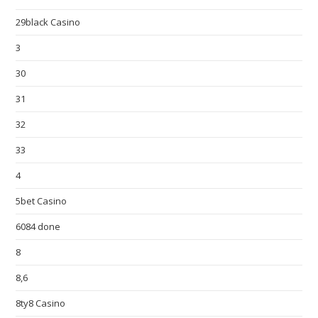
29black Casino
3
30
31
32
33
4
5bet Casino
6084 done
8
8,6
8ty8 Casino