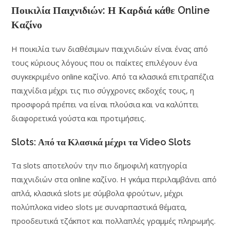
Ποικιλία Παιχνιδιών: Η Καρδιά κάθε Online
Καζίνο
Η ποικιλία των διαθέσιμων παιχνιδιών είναι ένας από
τους κύριους λόγους που οι παίκτες επιλέγουν ένα
συγκεκριμένο online καζίνο. Από τα κλασικά επιτραπέζια
παιχνίδια μέχρι τις πιο σύγχρονες εκδοχές τους, η
προσφορά πρέπει να είναι πλούσια και να καλύπτει
διαφορετικά γούστα και προτιμήσεις.
Slots: Από τα Κλασικά μέχρι τα Video Slots
Τα slots αποτελούν την πιο δημοφιλή κατηγορία
παιχνιδιών στα online καζίνο. Η γκάμα περιλαμβάνει από
απλά, κλασικά slots με σύμβολα φρούτων, μέχρι
πολύπλοκα video slots με συναρπαστικά θέματα,
προοδευτικά τζάκποτ και πολλαπλές γραμμές πληρωμής.