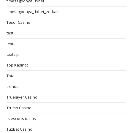
t.mesegodnya_1xbet
t.mesegodnya_1xbet_zerkalo
Tesor Casino
test
texts
textslp
Top Kasinot
Total
trends
Truelayer Casino
Trumo Casino
ts escorts dallas
TuzBet Casino