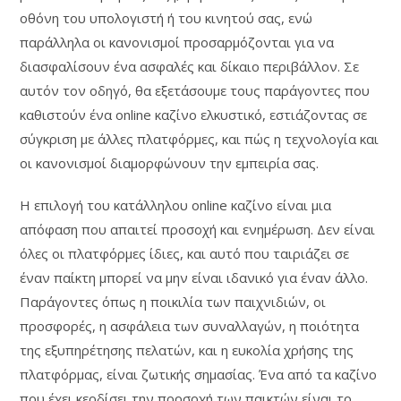
οθόνη του υπολογιστή ή του κινητού σας, ενώ
παράλληλα οι κανονισμοί προσαρμόζονται για να
διασφαλίσουν ένα ασφαλές και δίκαιο περιβάλλον. Σε
αυτόν τον οδηγό, θα εξετάσουμε τους παράγοντες που
καθιστούν ένα online καζίνο ελκυστικό, εστιάζοντας σε
σύγκριση με άλλες πλατφόρμες, και πώς η τεχνολογία και
οι κανονισμοί διαμορφώνουν την εμπειρία σας.
Η επιλογή του κατάλληλου online καζίνο είναι μια
απόφαση που απαιτεί προσοχή και ενημέρωση. Δεν είναι
όλες οι πλατφόρμες ίδιες, και αυτό που ταιριάζει σε
έναν παίκτη μπορεί να μην είναι ιδανικό για έναν άλλο.
Παράγοντες όπως η ποικιλία των παιχνιδιών, οι
προσφορές, η ασφάλεια των συναλλαγών, η ποιότητα
της εξυπηρέτησης πελατών, και η ευκολία χρήσης της
πλατφόρμας, είναι ζωτικής σημασίας. Ένα από τα καζίνο
που έχει κερδίσει την προσοχή των παικτών είναι το