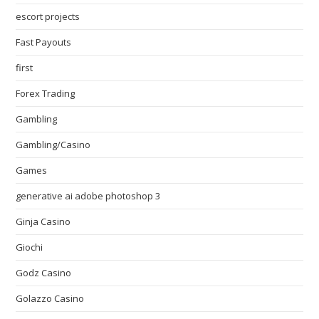
escort projects
Fast Payouts
first
Forex Trading
Gambling
Gambling/Casino
Games
generative ai adobe photoshop 3
Ginja Casino
Giochi
Godz Casino
Golazzo Casino