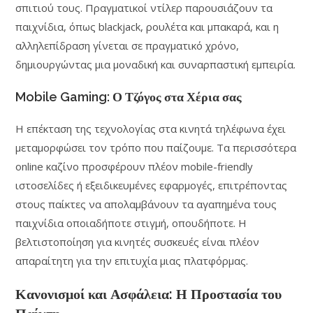
σπιτιού τους. Πραγματικοί ντίλερ παρουσιάζουν τα
παιχνίδια, όπως blackjack, ρουλέτα και μπακαρά, και η
αλληλεπίδραση γίνεται σε πραγματικό χρόνο,
δημιουργώντας μια μοναδική και συναρπαστική εμπειρία.
Mobile Gaming: Ο Τζόγος στα Χέρια σας
Η επέκταση της τεχνολογίας στα κινητά τηλέφωνα έχει
μεταμορφώσει τον τρόπο που παίζουμε. Τα περισσότερα
online καζίνο προσφέρουν πλέον mobile-friendly
ιστοσελίδες ή εξειδικευμένες εφαρμογές, επιτρέποντας
στους παίκτες να απολαμβάνουν τα αγαπημένα τους
παιχνίδια οποιαδήποτε στιγμή, οπουδήποτε. Η
βελτιστοποίηση για κινητές συσκευές είναι πλέον
απαραίτητη για την επιτυχία μιας πλατφόρμας.
Κανονισμοί και Ασφάλεια: Η Προστασία του