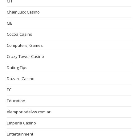
CH
ChainLuck Casino
CIB
Cocoa Casino
Computers, Games
Crazy Tower Сasino
Dating Tips
Dazard Casino
EC
Education
elemporiodelvw.com.ar
Emperia Casino
Entertainment