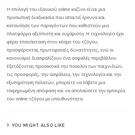
Η επιλογή του ιδανικού online καζίνο είναι μια
προσωπική διαδικασία που απαιτεί έρευνα και
κατανόηση των παραγόντων που καθιστούν μια
πλατφόρμα αξιόπιστη και ευχάριστη. Η τεχνολογία έχει
φέρει επανάσταση στον κόσμο του τζόγου,
προσφέροντας πρωτοφανείς δυνατότητες, ενώ οι
κανονισμοί διασφαλίζουν ένα ασφαλές περιβάλλον.
Εξετάζοντας προσεκτικά την ποικιλία των παιχνιδιών,
τις προσφορές, την ασφάλεια, την τεχνολογία και την
εξυπηρέτηση πελατών, μπορείτε να λάβετε μια
τεκμηριωμένη απόφαση και να απολαύσετε την εμπειρία
του online τζόγου με υπευθυνότητα.
YOU MIGHT ALSO LIKE