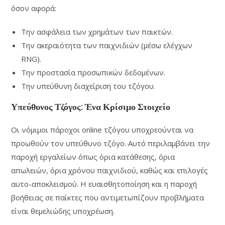
όσον αφορά:
Την ασφάλεια των χρημάτων των παικτών.
Την ακεραιότητα των παιχνιδιών (μέσω ελέγχων
RNG).
Την προστασία προσωπικών δεδομένων.
Την υπεύθυνη διαχείριση του τζόγου.
Υπεύθυνος Τζόγος: Ένα Κρίσιμο Στοιχείο
Οι νόμιμοι πάροχοι online τζόγου υποχρεούνται να
προωθούν τον υπεύθυνο τζόγο. Αυτό περιλαμβάνει την
παροχή εργαλείων όπως όρια κατάθεσης, όρια
απωλειών, όρια χρόνου παιχνιδιού, καθώς και επιλογές
αυτο-αποκλεισμού. Η ευαισθητοποίηση και η παροχή
βοήθειας σε παίκτες που αντιμετωπίζουν προβλήματα
είναι θεμελιώδης υποχρέωση.