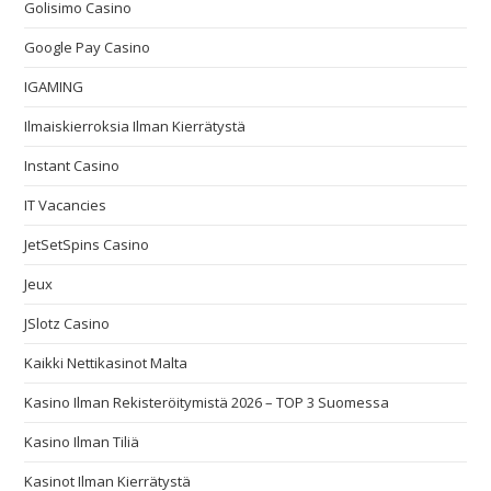
Golisimo Casino
Google Pay Casino
IGAMING
Ilmaiskierroksia Ilman Kierrätystä
Instant Casino
IT Vacancies
JetSetSpins Casino
Jeux
JSlotz Casino
Kaikki Nettikasinot Malta
Kasino Ilman Rekisteröitymistä 2026 – TOP 3 Suomessa
Kasino Ilman Tiliä
Kasinot Ilman Kierrätystä