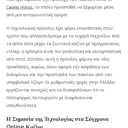
Casino Horus
, το οποίο προσπαθεί να ξεχωρίσει μέσα
από μια ανταγωνιστική αγορά.
Η τεχνολογική πρόοδος έχει φέρει επανάσταση στον
τρόπο που αλληλεπιδρούμε με τα τυχερά παιχνίδια. Από
τα απλά slots μέχρι τα ζωντανά καζίνο με πραγματικούς
ντίλερ, η εμπειρία είναι πιο ρεαλιστική και συναρπαστική
από ποτέ. Ωστόσο, αυτή η πρόοδος φέρνει και νέες
προκλήσεις, κυρίως όσον αφορά την ασφάλεια των
δεδομένων και την προστασία των παικτών από τον
υπερβολικό τζόγο. Οι ρυθμιστικές αρχές στην Ελλάδα
εργάζονται συνεχώς για να διασφαλίσουν ότι οι
πλατφόρμες λειτουργούν με διαφάνεια και
υπευθυνότητα.
Η Σημασία της Τεχνολογίας στα Σύγχρονα
Online Καζίνο