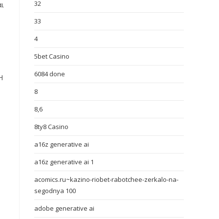
32
αι
33
4
5bet Casino
6084 done
Η
8
8,6
8ty8 Casino
a16z generative ai
a16z generative ai 1
acomics.ru~kazino-riobet-rabotchee-zerkalo-na-
segodnya 100
adobe generative ai