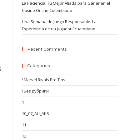
La Paciencia: Tu Mejor Aliada para Ganar en el
Casino Online Colombiano
Una Semana de Juego Responsable: La
Experiencia de un Jugador Ecuatoriano
Recent Comments
Categories
ς
! Marvel Rivals Pro Tips
! Без рубрики
υ
1
ν
10_07_AU_AKS
11
12