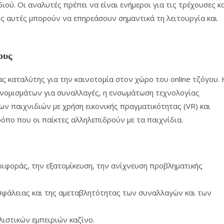
ιού. Οι αναλυτές πρέπει να είναι ενήμεροι για τις τρέχουσες κ
ς αυτές μπορούν να επηρεάσουν σημαντικά τη λειτουργία και
ους
ας καταλύτης για την καινοτομία στον χώρο του online τζόγου. 
ομισμάτων για συναλλαγές, η ενσωμάτωση τεχνολογίας
 των παιχνιδιών με χρήση εικονικής πραγματικότητας (VR) και
όπο που οι παίκτες αλληλεπιδρούν με τα παιχνίδια.
ιφοράς, την εξατομίκευση, την ανίχνευση προβληματικής
ασφάλειας και της αμεταβλητότητας των συναλλαγών και των
λιστικών εμπειριών καζίνο.