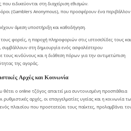
 που ειδικεύονται στη διαχείριση εθισμών.
όροι (Gamblers Anonymous), που προσφέρουν ένα περιβάλλον
έχουν άμεση υποστήριξη και καθοδήγηση.
τους φορείς, η παροχή πληροφοριών στις ιστοσελίδες τους κα
, συμβάλλουν στη δημιουργία ενός ασφαλέστερου
ε τους κινδύνους και η διάθεση πόρων για την αντιμετώπιση
ότητας της αγοράς.
ιστικές Αρχές και Κοινωνία
θέτει ο online τζόγος απαιτεί μια συντονισμένη προσπάθεια
 ρυθμιστικές αρχές, οι επαγγελματίες υγείας και η κοινωνία τ
ενός πλαισίου που προστατεύει τους παίκτες, προλαμβάνει το