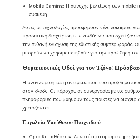
Mobile Gaming:
Η συνεχής βελτίωση των mobile
συσκευή.
Αυτές οι τεχνολογίες προσφέρουν νέες ευκαιρίες για
προσεκτική διαχείριση των κινδύνων που σχετίζοντα
την πιθανή ενίσχυση της εθιστικής συμπεριφοράς. Ο
μπορούν να χρησιμοποιηθούν για την προώθηση του 
Θεραπευτικές Οδοί για τον Τζόγο: Πρόσβασ
Η αναγνώριση και η αντιμετώπιση του προβληματικού
στον κλάδο. Οι πάροχοι, σε συνεργασία με τις ρυθμι
πληροφορίες που βοηθούν τους παίκτες να διαχειρί
χρειάζονται.
Εργαλεία Υπεύθυνου Παιχνιδιού
Όρια Καταθέσεων:
Δυνατότητα ορισμού ημερήσιων