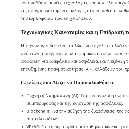
και αναδύονται νέες τεχνολογίες και μοντέλα παιχνιδ
τις προγραμματισμένες αλλαγές στη νομοθεσία, καθώ
την κερδοφορία των επιχειρήσεων.
Τεχνολογικές Καινοτομίες και η Επίδρασή τ
Η τεχνολογία δεν είναι απλώς ένα εργαλείο, αλλά έν
ανάπτυξη προηγμένων πλατφορμών, η χρήση κρυπτον
blockchain για διαφάνεια και ασφάλεια, και η εξέλιξη
επαυξημένης πραγματικότητας (AR), αλλάζουν τον τρ
Εξελίξεις που Αξίζει να Παρακολουθήσετε
Τεχνητή Νοημοσύνη (AI):
Για την ανάλυση συμπερ
συμπεριφοράς και την ενίσχυση της ασφάλειας.
Blockchain:
Για την αύξηση της διαφάνειας, της 
αποτελεσμάτων.
VR/AR:
Για τη δημιουργία πιο καθηλωτικών και ρεα