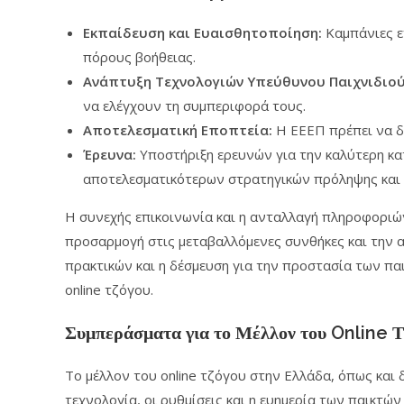
Εκπαίδευση και Ευαισθητοποίηση:
Καμπάνιες ε
πόρους βοήθειας.
Ανάπτυξη Τεχνολογιών Υπεύθυνου Παιχνιδιού
να ελέγχουν τη συμπεριφορά τους.
Αποτελεσματική Εποπτεία:
Η ΕΕΕΠ πρέπει να δ
Έρευνα:
Υποστήριξη ερευνών για την καλύτερη κα
αποτελεσματικότερων στρατηγικών πρόληψης και 
Η συνεχής επικοινωνία και η ανταλλαγή πληροφοριώ
προσαρμογή στις μεταβαλλόμενες συνθήκες και την 
πρακτικών και η δέσμευση για την προστασία των πα
online τζόγου.
Συμπεράσματα για το Μέλλον του Online Τ
Το μέλλον του online τζόγου στην Ελλάδα, όπως και 
τεχνολογία, οι ρυθμίσεις και η ευημερία των παικτώ