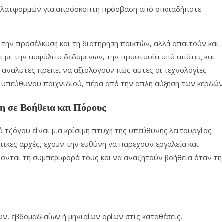
 πλατφορμών για απρόσκοπτη πρόσβαση από οποιαδήποτε
 την προσέλκυση και τη διατήρηση παικτών, αλλά απαιτούν και
ι με την ασφάλεια δεδομένων, την προστασία από απάτες και
ι αναλυτές πρέπει να αξιολογούν πώς αυτές οι τεχνολογίες
υπεύθυνου παιχνιδιού, πέρα από την απλή αύξηση των κερδών
η σε Βοήθεια και Πόρους
 τζόγου είναι μια κρίσιμη πτυχή της υπεύθυνης λειτουργίας
στικές αρχές, έχουν την ευθύνη να παρέχουν εργαλεία και
ζονται τη συμπεριφορά τους και να αναζητούν βοήθεια όταν τη
, εβδομαδιαίων ή μηνιαίων ορίων στις καταθέσεις.