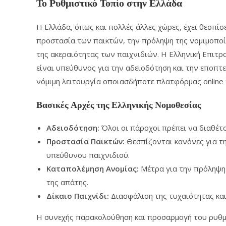
Το Ρυθμιστικό Τοπίο στην Ελλάδα
Η Ελλάδα, όπως και πολλές άλλες χώρες, έχει θεσπίσε
προστασία των παικτών, την πρόληψη της νομιμοποί
της ακεραιότητας των παιχνιδιών. Η Ελληνική Επιτρ
είναι υπεύθυνος για την αδειοδότηση και την εποπτε
νόμιμη λειτουργία οποιασδήποτε πλατφόρμας online 
Βασικές Αρχές της Ελληνικής Νομοθεσίας
Αδειοδότηση:
Όλοι οι πάροχοι πρέπει να διαθέτ
Προστασία Παικτών:
Θεσπίζονται κανόνες για τ
υπεύθυνου παιχνιδιού.
Καταπολέμηση Ανομίας:
Μέτρα για την πρόληψη
της απάτης.
Δίκαιο Παιχνίδι:
Διασφάλιση της τυχαιότητας και
Η συνεχής παρακολούθηση και προσαρμογή του ρυθμισ