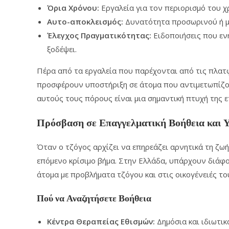
Όρια Χρόνου:
Εργαλεία για τον περιορισμό του χ
Αυτο-αποκλεισμός:
Δυνατότητα προσωρινού ή μ
Έλεγχος Πραγματικότητας:
Ειδοποιήσεις που ενη
ξοδέψει.
Πέρα από τα εργαλεία που παρέχονται από τις πλατφ
προσφέρουν υποστήριξη σε άτομα που αντιμετωπίζο
αυτούς τους πόρους είναι μια σημαντική πτυχή της ε
Πρόσβαση σε Επαγγελματική Βοήθεια και 
Όταν ο τζόγος αρχίζει να επηρεάζει αρνητικά τη ζωή
επόμενο κρίσιμο βήμα. Στην Ελλάδα, υπάρχουν διάφ
άτομα με προβλήματα τζόγου και στις οικογένειές το
Πού να Αναζητήσετε Βοήθεια
Κέντρα Θεραπείας Εθισμών:
Δημόσια και ιδιωτικ