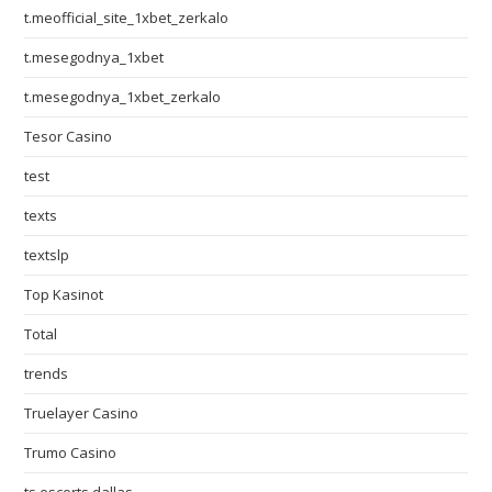
t.meofficial_site_1xbet_zerkalo
t.mesegodnya_1xbet
t.mesegodnya_1xbet_zerkalo
Tesor Casino
test
texts
textslp
Top Kasinot
Total
trends
Truelayer Casino
Trumo Casino