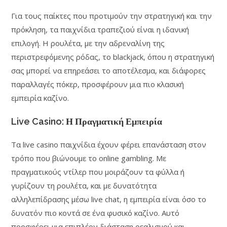
Για τους παίκτες που προτιμούν την στρατηγική και την
πρόκληση, τα παιχνίδια τραπεζιού είναι η ιδανική
επιλογή. Η ρουλέτα, με την αδρεναλίνη της
περιστρεφόμενης ρόδας, το blackjack, όπου η στρατηγική
σας μπορεί να επηρεάσει το αποτέλεσμα, και διάφορες
παραλλαγές πόκερ, προσφέρουν μια πιο κλασική
εμπειρία καζίνο.
Live Casino: Η Πραγματική Εμπειρία
Τα live casino παιχνίδια έχουν φέρει επανάσταση στον
τρόπο που βιώνουμε το online gambling. Με
πραγματικούς ντίλερ που μοιράζουν τα φύλλα ή
γυρίζουν τη ρουλέτα, και με δυνατότητα
αλληλεπίδρασης μέσω live chat, η εμπειρία είναι όσο το
δυνατόν πιο κοντά σε ένα φυσικό καζίνο. Αυτό
προσφέρει μια επιπλέον διάσταση ρεαλισμού και