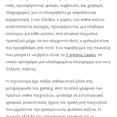
εσάς, προσφέροντας φιλικές συμβουλές και χρήσιμες
πληροφορίες για να πλοηγηθείτε με ασφάλεια και
ευχαρίστηση. Στην Ελλάδα, ο χώρος του online καζίνο
αναπτύσσεται συνεχώς, προσφέροντας μια πληθώρα
επιλογών για κάθε γούστο. Από κλασικά παιχνίδια
τραπεζιού μέχρι τα πιο σύγχρονα slots, η εμπειρία είναι
πιο προσβάσιμη από ποτέ. Ένα παράδειγμα της ποικιλίας
που μπορείτε να βρείτε είναι το
5 gringos Casino
, το
οποίο προσφέρει μια ολοκληρωμένη πλατφόρμα για τους
Έλληνες παίκτες.
Η τεχνολογία έχει παίξει καθοριστικό ρόλο στη
μεταμόρφωση του gaming. Από τα απλά γραφικά των
πρώτων online παιχνιδιών, φτάσαμε σε εντυπωσιακά
γραφικά, ρεαλιστικούς ήχους και ομαλή ροή παιχνιδιού
που μιμούνται την εμπειρία ενός φυσικού καζίνο. Η
συνεχής εξέλιξη της τεχνολογίας σημαίνει ότι οι