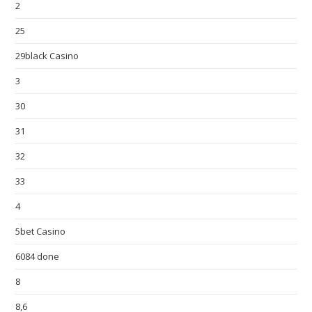
2
25
29black Casino
3
30
31
32
33
4
5bet Casino
6084 done
8
8,6