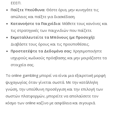
ΕΕΕΠ.
Παίξτε Υπεύθυνα:
Θέστε όρια, μην κυνηγάτε τις
απώλειες και παίξτε για διασκέδαση.
Κατανοήστε τα Παιχνίδια:
Μάθετε τους κανόνες και
τις στρατηγικές των παιχνιδιών που παίζετε.
Εκμεταλλευτείτε τα Μπόνους (με Προσοχή):
Διαβάστε τους όρους και τις προϋποθέσεις.
Προστατέψτε τα Δεδομένα σας:
Χρησιμοποιήστε
ισχυρούς κωδικούς πρόσβασης και μην μοιράζεστε τα
στοιχεία σας.
Το online gambling μπορεί να είναι μια εξαιρετική μορφή
ψυχαγωγίας όταν γίνεται σωστά. Με την κατάλληλη
γνώση, την υπεύθυνη προσέγγιση και την επιλογή των
σωστών πλατφορμών, μπορείτε να απολαύσετε τον
κόσμο των online καζίνο με ασφάλεια και σιγουριά.