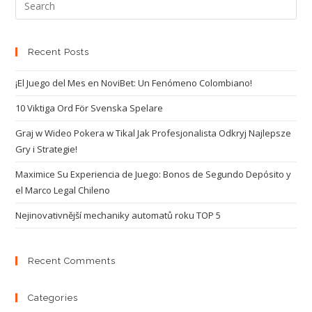
Recent Posts
¡El Juego del Mes en NoviBet: Un Fenómeno Colombiano!
10 Viktiga Ord För Svenska Spelare
Graj w Wideo Pokera w Tikal Jak Profesjonalista Odkryj Najlepsze
Gry i Strategie!
Maximice Su Experiencia de Juego: Bonos de Segundo Depósito y
el Marco Legal Chileno
Nejinovativnější mechaniky automatů roku TOP 5
Recent Comments
Categories