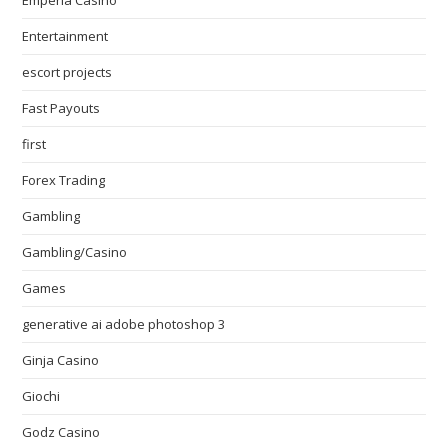
Emperia Casino
Entertainment
escort projects
Fast Payouts
first
Forex Trading
Gambling
Gambling/Casino
Games
generative ai adobe photoshop 3
Ginja Casino
Giochi
Godz Casino