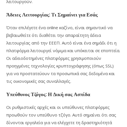
λειτουργούν.
Άδειες Λειτουργίας: Τι Σημαίνει για Εσάς
Όταν επιλέγετε ένα online καζίνο, είναι σημαντικό να
βεβαιωθείτε ότι διαθέτει την απαραίτητη άδεια
λειτουργίας από την ΕΕΕΠ. Αυτό είναι ένα σημάδι ότι η
πλατφόρμα λειτουργεί νόμιμα και υπόκειται σε εποπτεία.
Οι αδειοδοτημένες πλατφόρμες χρησιμοποιούν
προηγμένες τεχνολογίες κρυπτογράφησης (όπως SSL)
για να προστατεύουν τα προσωπικά σας δεδομένα και
τις οικονομικές σας συναλλαγές.
Υπεύθυνος Τζόγος: Η Δική σας Ασπίδα
Οι ρυθμιστικές αρχές και οι υπεύθυνες πλατφόρμες
προωθούν τον υπεύθυνο τζόγο. Αυτό σημαίνει ότι σας
δίνονται εργαλεία για να ελέγχετε τη δραστηριότητά