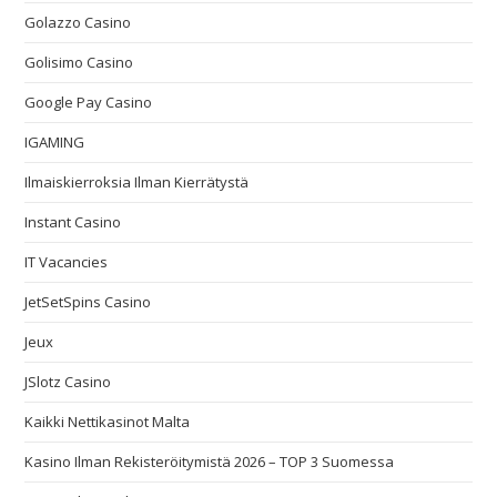
Golazzo Casino
Golisimo Casino
Google Pay Casino
IGAMING
Ilmaiskierroksia Ilman Kierrätystä
Instant Casino
IT Vacancies
JetSetSpins Casino
Jeux
JSlotz Casino
Kaikki Nettikasinot Malta
Kasino Ilman Rekisteröitymistä 2026 – TOP 3 Suomessa