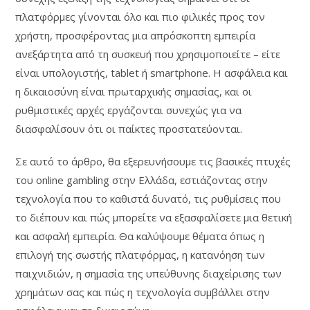
πλατφόρμες γίνονται όλο και πιο φιλικές προς τον
χρήστη, προσφέροντας μια απρόσκοπτη εμπειρία
ανεξάρτητα από τη συσκευή που χρησιμοποιείτε – είτε
είναι υπολογιστής, tablet ή smartphone. Η ασφάλεια και
η δικαιοσύνη είναι πρωταρχικής σημασίας, και οι
ρυθμιστικές αρχές εργάζονται συνεχώς για να
διασφαλίσουν ότι οι παίκτες προστατεύονται.
Σε αυτό το άρθρο, θα εξερευνήσουμε τις βασικές πτυχές
του online gambling στην Ελλάδα, εστιάζοντας στην
τεχνολογία που το καθιστά δυνατό, τις ρυθμίσεις που
το διέπουν και πώς μπορείτε να εξασφαλίσετε μια θετική
και ασφαλή εμπειρία. Θα καλύψουμε θέματα όπως η
επιλογή της σωστής πλατφόρμας, η κατανόηση των
παιχνιδιών, η σημασία της υπεύθυνης διαχείρισης των
χρημάτων σας και πώς η τεχνολογία συμβάλλει στην