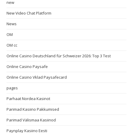
new
New Video Chat Platform
News
OM
OM cc
Online Casino Deutschland für Schweizer 2026: Top 3 Test
Online Casino Paysafe
Online Casino Vklad Paysafecard
pages
Parhaat Nordea Kasinot
Parimad Kasiino Pakkumised
Parimad Välismaa Kasiinod
Paynplay Kasiino Eesti