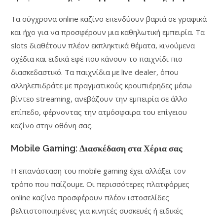
Τα σύγχρονα online καζίνο επενδύουν βαριά σε γραφικά
και ήχο για να προσφέρουν μια καθηλωτική εμπειρία. Τα
slots διαθέτουν πλέον εκπληκτικά θέματα, κινούμενα
σχέδια και ειδικά εφέ που κάνουν το παιχνίδι πιο
διασκεδαστικό. Τα παιχνίδια με live dealer, όπου
αλληλεπιδράτε με πραγματικούς κρουπιέρηδες μέσω
βίντεο streaming, ανεβάζουν την εμπειρία σε άλλο
επίπεδο, φέρνοντας την ατμόσφαιρα του επίγειου
καζίνο στην οθόνη σας.
Mobile Gaming: Διασκέδαση στα Χέρια σας
Η επανάσταση του mobile gaming έχει αλλάξει τον
τρόπο που παίζουμε. Οι περισσότερες πλατφόρμες
online καζίνο προσφέρουν πλέον ιστοσελίδες
βελτιστοποιημένες για κινητές συσκευές ή ειδικές