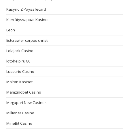
Kasyno Z Paysafecard
Kierrätysvapaat Kasinot
Leon
listcrawler corpus christi
LolaJack Casino
lotohelp.ru 80
Lussurio Casino
Maltan Kasinot
Mamzinobet Casino
Megapari New Casinos
Millioner Casino
MineBit Casino