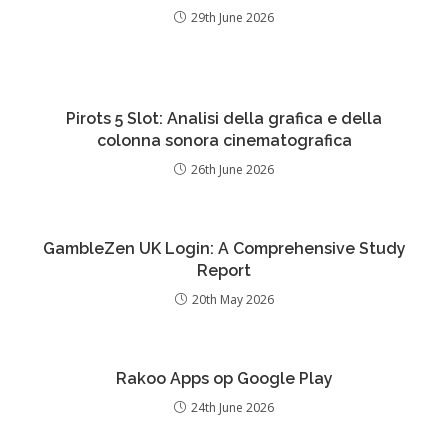
29th June 2026
Pirots 5 Slot: Analisi della grafica e della
colonna sonora cinematografica
26th June 2026
GambleZen UK Login: A Comprehensive Study
Report
20th May 2026
Rakoo Apps op Google Play
24th June 2026