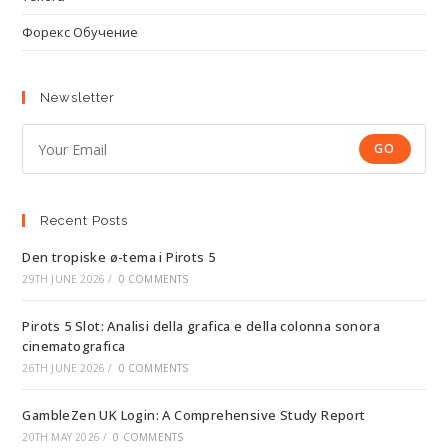
Форекс Обучение
Newsletter
GO
Recent Posts
Den tropiske ø-tema i Pirots 5
29TH JUNE 2026
/
0 COMMENTS
Pirots 5 Slot: Analisi della grafica e della colonna sonora
cinematografica
26TH JUNE 2026
/
0 COMMENTS
GambleZen UK Login: A Comprehensive Study Report
20TH MAY 2026
/
0 COMMENTS