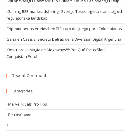
Spil Ansvarligt i Danmark: Din Guide til Online Casinoer og Hjælp
iGaming B2B-marknadsföring i Sverige Teknologiska framsteg och
regulatoriska landskap
Criptomonedas en Novibet: El Futuro del Juego para Colombianos
Gana en Casa: El Secreto Detrás de la Diversión Digital Argentina
¡Descubre la Magia de Megaways™: Por Qué Estas Slots
Conquistan Perú!
Recent Comments
Categories
! Marvel Rivals Pro Tips
! Без рубрики
1