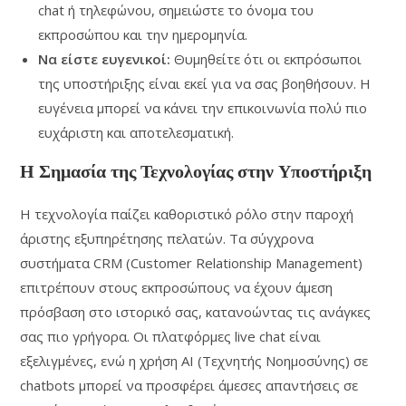
chat ή τηλεφώνου, σημειώστε το όνομα του
εκπροσώπου και την ημερομηνία.
Να είστε ευγενικοί:
Θυμηθείτε ότι οι εκπρόσωποι
της υποστήριξης είναι εκεί για να σας βοηθήσουν. Η
ευγένεια μπορεί να κάνει την επικοινωνία πολύ πιο
ευχάριστη και αποτελεσματική.
Η Σημασία της Τεχνολογίας στην Υποστήριξη
Η τεχνολογία παίζει καθοριστικό ρόλο στην παροχή
άριστης εξυπηρέτησης πελατών. Τα σύγχρονα
συστήματα CRM (Customer Relationship Management)
επιτρέπουν στους εκπροσώπους να έχουν άμεση
πρόσβαση στο ιστορικό σας, κατανοώντας τις ανάγκες
σας πιο γρήγορα. Οι πλατφόρμες live chat είναι
εξελιγμένες, ενώ η χρήση AI (Τεχνητής Νοημοσύνης) σε
chatbots μπορεί να προσφέρει άμεσες απαντήσεις σε