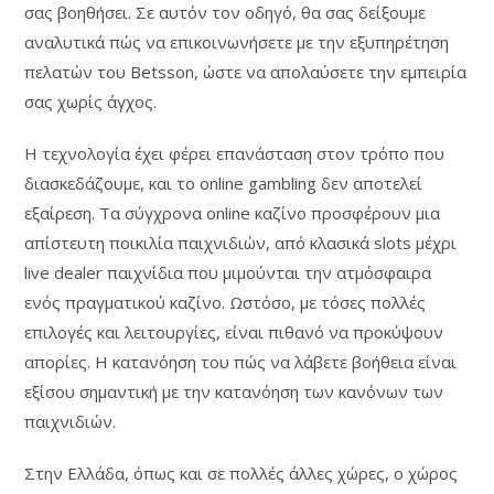
σας βοηθήσει. Σε αυτόν τον οδηγό, θα σας δείξουμε
αναλυτικά πώς να επικοινωνήσετε με την εξυπηρέτηση
πελατών του Betsson, ώστε να απολαύσετε την εμπειρία
σας χωρίς άγχος.
Η τεχνολογία έχει φέρει επανάσταση στον τρόπο που
διασκεδάζουμε, και το online gambling δεν αποτελεί
εξαίρεση. Τα σύγχρονα online καζίνο προσφέρουν μια
απίστευτη ποικιλία παιχνιδιών, από κλασικά slots μέχρι
live dealer παιχνίδια που μιμούνται την ατμόσφαιρα
ενός πραγματικού καζίνο. Ωστόσο, με τόσες πολλές
επιλογές και λειτουργίες, είναι πιθανό να προκύψουν
απορίες. Η κατανόηση του πώς να λάβετε βοήθεια είναι
εξίσου σημαντική με την κατανόηση των κανόνων των
παιχνιδιών.
Στην Ελλάδα, όπως και σε πολλές άλλες χώρες, ο χώρος