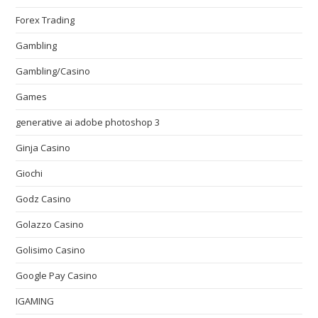
Forex Trading
Gambling
Gambling/Casino
Games
generative ai adobe photoshop 3
Ginja Casino
Giochi
Godz Casino
Golazzo Casino
Golisimo Casino
Google Pay Casino
IGAMING