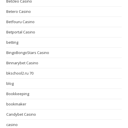
Betcleo Casino
Betero Casino
Betfouru Casino
Betportal Casino
betting
BingoBongoStars Casino
Binnarybet Casino
bkschool2.ru 70
blog
Bookkeeping
bookmaker
Candybet Casino
casino