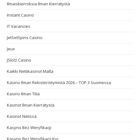
Ilmaiskierroksia Ilman Kierrätystä
Instant Casino
IT Vacancies
JetSetSpins Casino
Jeux
JSlotz Casino
Kaikki Nettikasinot Malta
Kasino Ilman Rekisteröitymistä 2026 – TOP 3 Suomessa
Kasino Ilman Tiliä
Kasinot Ilman Kierrätystä
Kasinot Netissä
Kasyno Bez Weryfikacji
Kasyno Bez Weryfikacji Kyc