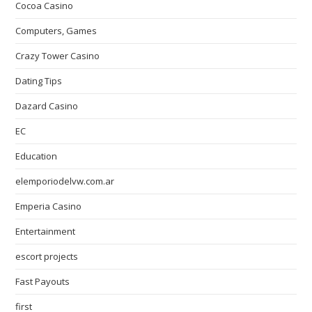
Cocoa Casino
Computers, Games
Crazy Tower Сasino
Dating Tips
Dazard Casino
EC
Education
elemporiodelvw.com.ar
Emperia Casino
Entertainment
escort projects
Fast Payouts
first