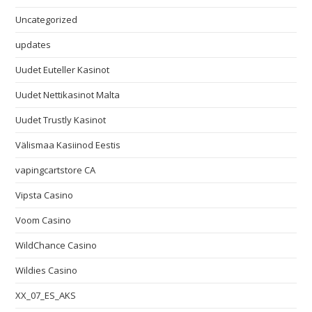
Uncategorized
updates
Uudet Euteller Kasinot
Uudet Nettikasinot Malta
Uudet Trustly Kasinot
Välismaa Kasiinod Eestis
vapingcartstore CA
Vipsta Casino
Voom Casino
WildChance Casino
Wildies Casino
XX_07_ES_AKS