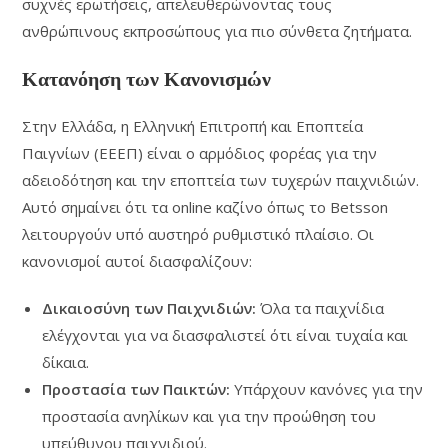
συχνές ερωτήσεις, απελευθερώνοντας τους
ανθρώπινους εκπροσώπους για πιο σύνθετα ζητήματα.
Κατανόηση των Κανονισμών
Στην Ελλάδα, η Ελληνική Επιτροπή και Εποπτεία
Παιγνίων (ΕΕΕΠ) είναι ο αρμόδιος φορέας για την
αδειοδότηση και την εποπτεία των τυχερών παιχνιδιών.
Αυτό σημαίνει ότι τα online καζίνο όπως το Betsson
λειτουργούν υπό αυστηρό ρυθμιστικό πλαίσιο. Οι
κανονισμοί αυτοί διασφαλίζουν:
Δικαιοσύνη των Παιχνιδιών:
Όλα τα παιχνίδια
ελέγχονται για να διασφαλιστεί ότι είναι τυχαία και
δίκαια.
Προστασία των Παικτών:
Υπάρχουν κανόνες για την
προστασία ανηλίκων και για την προώθηση του
υπεύθυνου παιχνιδιού.