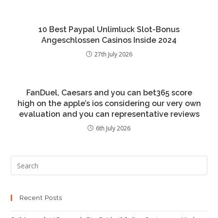
10 Best Paypal Unlimluck Slot-Bonus
Angeschlossen Casinos Inside 2024
27th July 2026
FanDuel, Caesars and you can bet365 score
high on the apple’s ios considering our very own
evaluation and you can representative reviews
6th July 2026
Recent Posts