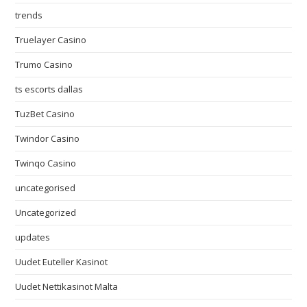
trends
Truelayer Casino
Trumo Casino
ts escorts dallas
TuzBet Casino
Twindor Casino
Twinqo Casino
uncategorised
Uncategorized
updates
Uudet Euteller Kasinot
Uudet Nettikasinot Malta