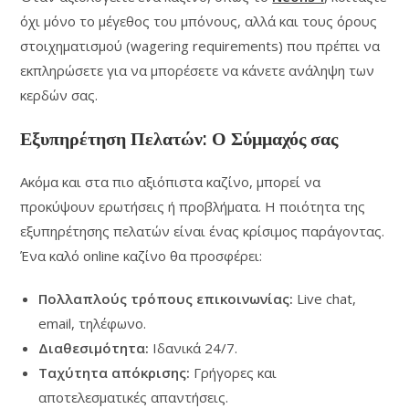
όχι μόνο το μέγεθος του μπόνους, αλλά και τους όρους
στοιχηματισμού (wagering requirements) που πρέπει να
εκπληρώσετε για να μπορέσετε να κάνετε ανάληψη των
κερδών σας.
Εξυπηρέτηση Πελατών: Ο Σύμμαχός σας
Ακόμα και στα πιο αξιόπιστα καζίνο, μπορεί να
προκύψουν ερωτήσεις ή προβλήματα. Η ποιότητα της
εξυπηρέτησης πελατών είναι ένας κρίσιμος παράγοντας.
Ένα καλό online καζίνο θα προσφέρει:
Πολλαπλούς τρόπους επικοινωνίας:
Live chat,
email, τηλέφωνο.
Διαθεσιμότητα:
Ιδανικά 24/7.
Ταχύτητα απόκρισης:
Γρήγορες και
αποτελεσματικές απαντήσεις.