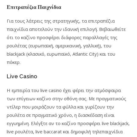
Επιτραπέζια Παιχνίδια
Για τους λάτρεις της στρατηγικής, τα επιτραπέζια
παιχνίδια αποτελούν την ιδανική επιλογή. Βεβαιωθείτε
ότι το καζίνο προσφέρει διάφορες παραλλαγές της
ρουλέτας (ευρωπαϊκή, αμερικανική, γαλλική), του
blackjack (κλασικό, ευρωπαϊκό, Atlantic City) και του
πόκερ.
Live Casino
Η εμπειρία του live casino έχει φέρει την ατμόσφαιρα
των επίγειων καζίνο στην οθόνη σας. Με πραγματικούς
ντίλερ που μοιράζουν τα φύλλα και γυρίζουν την
ρουλέτα σε πραγματικό χρόνο, η διασκέδαση είναι
εγγυημένη. Ελέγξτε αν το καζίνο προσφέρει live blackjack,
live ρουλέτα, live baccarat και δημοφιλή τηλεπαιχνίδια