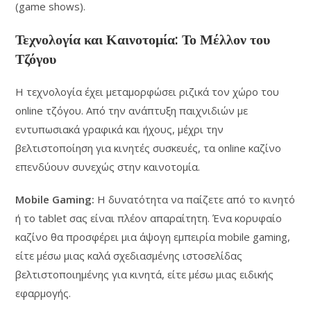
(game shows).
Τεχνολογία και Καινοτομία: Το Μέλλον του
Τζόγου
Η τεχνολογία έχει μεταμορφώσει ριζικά τον χώρο του
online τζόγου. Από την ανάπτυξη παιχνιδιών με
εντυπωσιακά γραφικά και ήχους, μέχρι την
βελτιστοποίηση για κινητές συσκευές, τα online καζίνο
επενδύουν συνεχώς στην καινοτομία.
Mobile Gaming:
Η δυνατότητα να παίζετε από το κινητό
ή το tablet σας είναι πλέον απαραίτητη. Ένα κορυφαίο
καζίνο θα προσφέρει μια άψογη εμπειρία mobile gaming,
είτε μέσω μιας καλά σχεδιασμένης ιστοσελίδας
βελτιστοποιημένης για κινητά, είτε μέσω μιας ειδικής
εφαρμογής.