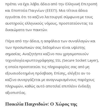
πρέπει να έχει λάβει άδεια από την Ελληνική Επιτροπή
και Εποπτεία Παιγνίων (ΕΕΕΠ). Μια τέτοια άδεια
εγγυάται ότι το καζίνο λειτουργεί σύμφωνα με τους
αυστηρούς ελληνικούς νόμους, προστατεύοντας τα
δικαιώματα των παικτών.
Πέρα από την άδεια, η ασφάλεια των συναλλαγών και
των προσωπικών σας δεδομένων είναι υψίστης
σημασίας. Αναζητήστε καζίνο που χρησιμοποιούν
τεχνολογία κρυπτογράφησης SSL (Secure Socket Layer),
η οποία προστατεύει τις πληροφορίες σας από μη
εξουσιοδοτημένη πρόσβαση. Επίσης, ελέγξτε αν το
καζίνο συνεργάζεται με αναγνωρισμένους παρόχους
πληρωμών, καθώς αυτό αποτελεί επιπλέον ένδειξη
αξιοπιστίας.
Ποικιλία Παιχνιδιών: Ο Χώρος της