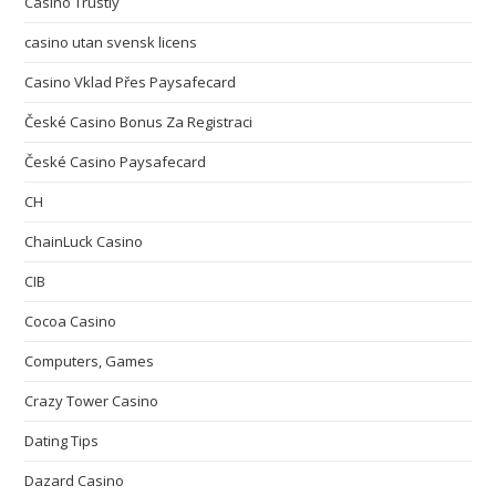
Casino Trustly
casino utan svensk licens
Casino Vklad Přes Paysafecard
České Casino Bonus Za Registraci
České Casino Paysafecard
CH
ChainLuck Casino
CIB
Cocoa Casino
Computers, Games
Crazy Tower Сasino
Dating Tips
Dazard Casino