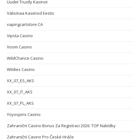
Uudet Trustly Kasinot
Välismaa Kasiinod Eestis
vapingcartstore CA
Vipsta Casino
Voom Casino
WildChance Casino
Wildies Casino
XX_07_ES_AKS
XX_07_IT_AKS
XX_07_PL_AKS
Yoyospins Casino
Zahraniční Casino Bonus Za Registraci 2026: TOP Nabídky
Zahraniční Casino Pro České Hráče