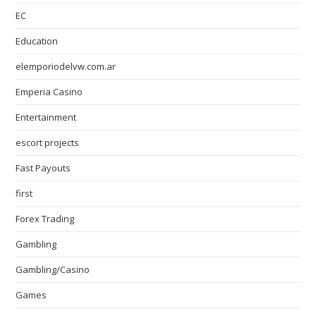
EC
Education
elemporiodelvw.com.ar
Emperia Casino
Entertainment
escort projects
Fast Payouts
first
Forex Trading
Gambling
Gambling/Casino
Games