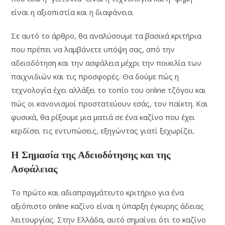
είναι η αξιοπιστία και η διαφάνεια.
Σε αυτό το άρθρο, θα αναλύσουμε τα βασικά κριτήρια
που πρέπει να λαμβάνετε υπόψη σας, από την
αδειοδότηση και την ασφάλεια μέχρι την ποικιλία των
παιχνιδιών και τις προσφορές. Θα δούμε πώς η
τεχνολογία έχει αλλάξει το τοπίο του online τζόγου και
πώς οι κανονισμοί προστατεύουν εσάς, τον παίκτη. Και
φυσικά, θα ρίξουμε μια ματιά σε ένα καζίνο που έχει
κερδίσει τις εντυπώσεις, εξηγώντας γιατί ξεχωρίζει.
Η Σημασία της Αδειοδότησης και της
Ασφάλειας
Το πρώτο και αδιαπραγμάτευτο κριτήριο για ένα
αξιόπιστο online καζίνο είναι η ύπαρξη έγκυρης άδειας
λειτουργίας. Στην Ελλάδα, αυτό σημαίνει ότι το καζίνο