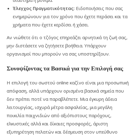
διάστημα ή μόνιμα.
Έλεγχος Πραγματικότητας:
Ειδοποιήσεις που σας
ενημερώνουν για τον χρόνο που έχετε περάσει και τα
χρήματα που έχετε κερδίσει ή χάσει.
Αν νιώθετε ότι ο τζόγος επηρεάζει αρνητικά τη ζωή σας,
μην διστάσετε να ζητήσετε βοήθεια. Υπάρχουν
οργανισμοί που μπορούν να σας υποστηρίξουν.
Συνοψίζοντας τα Βασικά για την Επιλογή σας
Η επιλογή του σωστού online καζίνο είναι μια προσωπική
απόφαση, αλλά υπάρχουν ορισμένα βασικά σημεία που
δεν πρέπει ποτέ να παραβλέπετε. Μια έγκυρη άδεια
λειτουργίας, ισχυρά μέτρα ασφαλείας, μια μεγάλη
ποικιλία παιχνιδιών από αξιόπιστους παρόχους,
ελκυστικές αλλά και δίκαιες προσφορές, άριστη
εξυπηρέτηση πελατών και δέσμευση στον υπεύθυνο