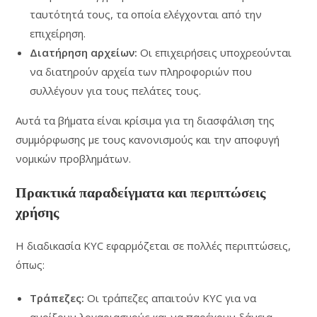
ταυτότητά τους, τα οποία ελέγχονται από την
επιχείρηση.
Διατήρηση αρχείων:
Οι επιχειρήσεις υποχρεούνται
να διατηρούν αρχεία των πληροφοριών που
συλλέγουν για τους πελάτες τους.
Αυτά τα βήματα είναι κρίσιμα για τη διασφάλιση της
συμμόρφωσης με τους κανονισμούς και την αποφυγή
νομικών προβλημάτων.
Πρακτικά παραδείγματα και περιπτώσεις
χρήσης
Η διαδικασία KYC εφαρμόζεται σε πολλές περιπτώσεις,
όπως:
Τράπεζες:
Οι τράπεζες απαιτούν KYC για να