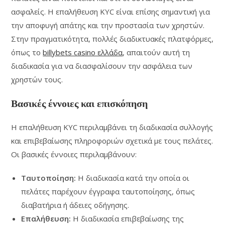
ασφαλείς. Η επαλήθευση KYC είναι επίσης σημαντική για
την αποφυγή απάτης και την προστασία των χρηστών.
Στην πραγματικότητα, πολλές διαδικτυακές πλατφόρμες,
όπως το
billybets casino ελλάδα
, απαιτούν αυτή τη
διαδικασία για να διασφαλίσουν την ασφάλεια των
χρηστών τους.
Βασικές έννοιες και επισκόπηση
Η επαλήθευση KYC περιλαμβάνει τη διαδικασία συλλογής
και επιβεβαίωσης πληροφοριών σχετικά με τους πελάτες.
Οι βασικές έννοιες περιλαμβάνουν:
Ταυτοποίηση:
Η διαδικασία κατά την οποία οι
πελάτες παρέχουν έγγραφα ταυτοποίησης, όπως
διαβατήρια ή άδειες οδήγησης.
Επαλήθευση:
Η διαδικασία επιβεβαίωσης της