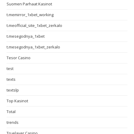
Suomen Parhaat Kasinot
t.memirror_1xbet_working
t.meofficial_site_1xbet_zerkalo
t.mesegodnya_1xbet
t.mesegodnya_1xbet_zerkalo
Tesor Casino
test
texts
textslp
Top Kasinot
Total
trends
Truelayer Casino