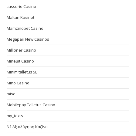
Lussurio Casino
Maltan Kasinot
Mamzinobet Casino
Megapari New Casinos
Millioner Casino
MineBit Casino
Minimitalletus 5E
Mino Casino
misc
Mobilepay Talletus Casino
my_texts
N1 Αξιολόγηση Καζίνο