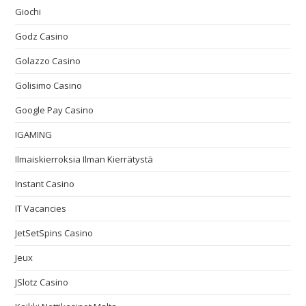
Giochi
Godz Casino
Golazzo Casino
Golisimo Casino
Google Pay Casino
IGAMING
Ilmaiskierroksia Ilman Kierrätystä
Instant Casino
IT Vacancies
JetSetSpins Casino
Jeux
JSlotz Casino