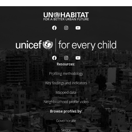
Resources:
Profiling methodology
Key findings and indicators
Mapped data
Neighbourhood profile video
Browse profiles by:
Governorate
Sector