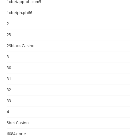
1xbetapp-ph.com5
1xbetph.ph66
2
25
29black Casino
3
30
31
32
33
4
5bet Casino
6084 done