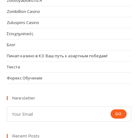
zolotoyabloko.ru A
Zombillion Casino
Zuluspins Casino
Στοιχηματικές
Блог
Пинап казино в КЗ: Ваш путь к азартным победам!
Текста
Форекс Обучение
Newsletter
GO
Recent Posts