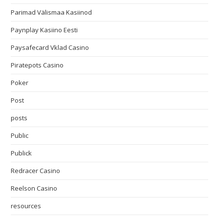
Parimad Välismaa Kasiinod
Paynplay Kasiino Eesti
Paysafecard Vklad Casino
Piratepots Casino
Poker
Post
posts
Public
Publick
Redracer Casino
Reelson Casino
resources