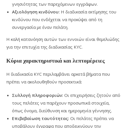
γνησιότητας των παρεχόμενων εγγράφων.
Αξιολόγηση κινδύνου:
Η διαδικασία εκτίμησης του
κινδύνου που ενδέχεται να προκύψει από τη
συνεργασία με έναν πελάτη.
Η καλή κατανόηση αυτών των εννοιών είναι θεμελιώδης
για την επιτυχία της διαδικασίας KYC.
Κύρια χαρακτηριστικά και λεπτομέρειες
Η διαδικασία KYC περιλαμβάνει αρκετά βήματα που
πρέπει να ακολουθηθούν προσεκτικά:
Συλλογή πληροφοριών:
Οι επιχειρήσεις ζητούν από
τους πελάτες να παρέχουν προσωπικά στοιχεία,
όπως όνομα, διεύθυνση και ημερομηνία γέννησης.
Επιβεβαίωση ταυτότητας:
Οι πελάτες πρέπει να
υποβάλουν έγγραφα που αποδεικνύουν την