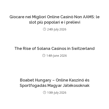
Giocare nei Migliori Online Casinò Non AAMS: le
slot più popolari e i prelievi
24th July 2026
The Rise of Solana Casinos in Switzerland
14th June 2026
Boabet Hungary – Online Kaszinó és
Sportfogadás Magyar Játékosoknak
10th July 2026