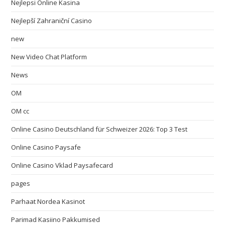
Nejlepsi Online Kasina
Nejlepší Zahraniční Casino
new
New Video Chat Platform
News
OM
OM cc
Online Casino Deutschland für Schweizer 2026: Top 3 Test
Online Casino Paysafe
Online Casino Vklad Paysafecard
pages
Parhaat Nordea Kasinot
Parimad Kasiino Pakkumised