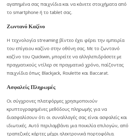
αγαπημένα σας παιχνίδια και να κάνετε στοιχήματα από
το smartphone ή το tablet σας.
Ζωντανό Καζίνο
Η τεχνολογία streaming βίντεο έχει φέρει την εμπειρία
του επίγειου καζίνο στην οθόνη σας. Με το ζωντανό
καζίνο του Quickwin, μπορείτε να αλληλεπιδράσετε με
πραγματικούς ντίλερ σε πραγματικό χρόνο, παίζοντας
παιχνίδια όπως Blackjack, Roulette και Baccarat.
Ασφαλείς Πληρωμές
Οι σύγχρονες πλατφόρμες χρησιμοποιούν
κρυπτογραφημένες μεθόδους πληρωμής για να
διασφαλίσουν ότι οι συναλλαγές σας είναι ασφαλείς και
ιδιωτικές. Αυτό περιλαμβάνει μια ποικιλία επιλογών, από
τραπεζικές κάρτες μέχρι ηλεκτρονικά πορτοφόλια.