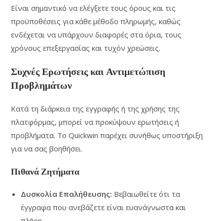
Είναι σημαντικό να ελέγξετε τους όρους και τις
προϋποθέσεις για κάθε μέθοδο πληρωμής, καθώς
ενδέχεται να υπάρχουν διαφορές στα όρια, τους
χρόνους επεξεργασίας και τυχόν χρεώσεις.
Συχνές Ερωτήσεις και Αντιμετώπιση
Προβλημάτων
Κατά τη διάρκεια της εγγραφής ή της χρήσης της
πλατφόρμας, μπορεί να προκύψουν ερωτήσεις ή
προβλήματα. Το Quickwin παρέχει συνήθως υποστήριξη
για να σας βοηθήσει.
Πιθανά Ζητήματα
Δυσκολία Επαλήθευσης:
Βεβαιωθείτε ότι τα
έγγραφα που ανεβάζετε είναι ευανάγνωστα και
πλήρη.