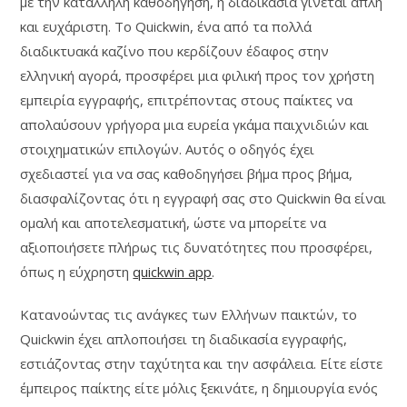
με την κατάλληλη καθοδήγηση, η διαδικασία γίνεται απλή
και ευχάριστη. Το Quickwin, ένα από τα πολλά
διαδικτυακά καζίνο που κερδίζουν έδαφος στην
ελληνική αγορά, προσφέρει μια φιλική προς τον χρήστη
εμπειρία εγγραφής, επιτρέποντας στους παίκτες να
απολαύσουν γρήγορα μια ευρεία γκάμα παιχνιδιών και
στοιχηματικών επιλογών. Αυτός ο οδηγός έχει
σχεδιαστεί για να σας καθοδηγήσει βήμα προς βήμα,
διασφαλίζοντας ότι η εγγραφή σας στο Quickwin θα είναι
ομαλή και αποτελεσματική, ώστε να μπορείτε να
αξιοποιήσετε πλήρως τις δυνατότητες που προσφέρει,
όπως η εύχρηστη
quickwin app
.
Κατανοώντας τις ανάγκες των Ελλήνων παικτών, το
Quickwin έχει απλοποιήσει τη διαδικασία εγγραφής,
εστιάζοντας στην ταχύτητα και την ασφάλεια. Είτε είστε
έμπειρος παίκτης είτε μόλις ξεκινάτε, η δημιουργία ενός