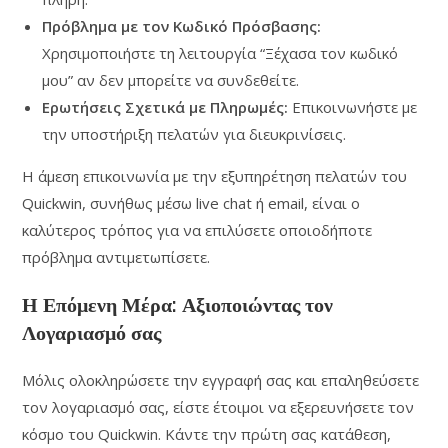
Πρόβλημα με τον Κωδικό Πρόσβασης:
Χρησιμοποιήστε τη λειτουργία “Ξέχασα τον κωδικό
μου” αν δεν μπορείτε να συνδεθείτε.
Ερωτήσεις Σχετικά με Πληρωμές:
Επικοινωνήστε με
την υποστήριξη πελατών για διευκρινίσεις.
Η άμεση επικοινωνία με την εξυπηρέτηση πελατών του
Quickwin, συνήθως μέσω live chat ή email, είναι ο
καλύτερος τρόπος για να επιλύσετε οποιοδήποτε
πρόβλημα αντιμετωπίσετε.
Η Επόμενη Μέρα: Αξιοποιώντας τον
Λογαριασμό σας
Μόλις ολοκληρώσετε την εγγραφή σας και επαληθεύσετε
τον λογαριασμό σας, είστε έτοιμοι να εξερευνήσετε τον
κόσμο του Quickwin. Κάντε την πρώτη σας κατάθεση,