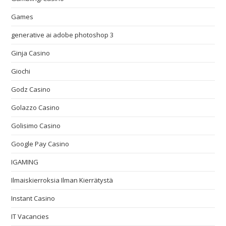
Games
generative ai adobe photoshop 3
Ginja Casino
Giochi
Godz Casino
Golazzo Casino
Golisimo Casino
Google Pay Casino
IGAMING
Ilmaiskierroksia Ilman Kierrätystä
Instant Casino
IT Vacancies