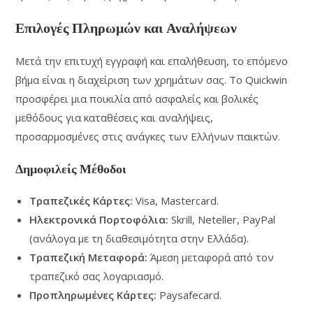
Επιλογές Πληρωμών και Αναλήψεων
Μετά την επιτυχή εγγραφή και επαλήθευση, το επόμενο
βήμα είναι η διαχείριση των χρημάτων σας. Το Quickwin
προσφέρει μια ποικιλία από ασφαλείς και βολικές
μεθόδους για καταθέσεις και αναλήψεις,
προσαρμοσμένες στις ανάγκες των Ελλήνων παικτών.
Δημοφιλείς Μέθοδοι
Τραπεζικές Κάρτες:
Visa, Mastercard.
Ηλεκτρονικά Πορτοφόλια:
Skrill, Neteller, PayPal
(ανάλογα με τη διαθεσιμότητα στην Ελλάδα).
Τραπεζική Μεταφορά:
Άμεση μεταφορά από τον
τραπεζικό σας λογαριασμό.
Προπληρωμένες Κάρτες:
Paysafecard.