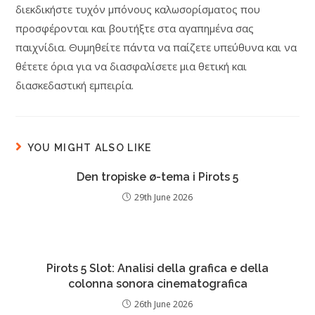
διεκδικήστε τυχόν μπόνους καλωσορίσματος που
προσφέρονται και βουτήξτε στα αγαπημένα σας
παιχνίδια. Θυμηθείτε πάντα να παίζετε υπεύθυνα και να
θέτετε όρια για να διασφαλίσετε μια θετική και
διασκεδαστική εμπειρία.
YOU MIGHT ALSO LIKE
Den tropiske ø-tema i Pirots 5
29th June 2026
Pirots 5 Slot: Analisi della grafica e della
colonna sonora cinematografica
26th June 2026