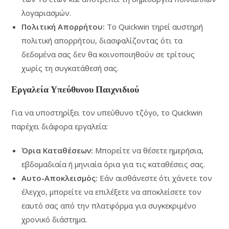
λογαριασμών.
Πολιτική Απορρήτου:
Το Quickwin τηρεί αυστηρή
πολιτική απορρήτου, διασφαλίζοντας ότι τα
δεδομένα σας δεν θα κοινοποιηθούν σε τρίτους
χωρίς τη συγκατάθεσή σας.
Εργαλεία Υπεύθυνου Παιχνιδιού
Για να υποστηρίξει τον υπεύθυνο τζόγο, το Quickwin
παρέχει διάφορα εργαλεία:
Όρια Καταθέσεων:
Μπορείτε να θέσετε ημερήσια,
εβδομαδιαία ή μηνιαία όρια για τις καταθέσεις σας.
Αυτο-Αποκλεισμός:
Εάν αισθάνεστε ότι χάνετε τον
έλεγχο, μπορείτε να επιλέξετε να αποκλείσετε τον
εαυτό σας από την πλατφόρμα για συγκεκριμένο
χρονικό διάστημα.