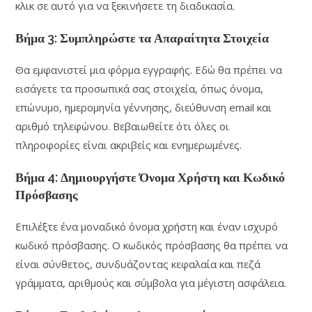
κλικ σε αυτό για να ξεκινήσετε τη διαδικασία.
Βήμα 3: Συμπληρώστε τα Απαραίτητα Στοιχεία
Θα εμφανιστεί μια φόρμα εγγραφής. Εδώ θα πρέπει να
εισάγετε τα προσωπικά σας στοιχεία, όπως όνομα,
επώνυμο, ημερομηνία γέννησης, διεύθυνση email και
αριθμό τηλεφώνου. Βεβαιωθείτε ότι όλες οι
πληροφορίες είναι ακριβείς και ενημερωμένες.
Βήμα 4: Δημιουργήστε Όνομα Χρήστη και Κωδικό
Πρόσβασης
Επιλέξτε ένα μοναδικό όνομα χρήστη και έναν ισχυρό
κωδικό πρόσβασης. Ο κωδικός πρόσβασης θα πρέπει να
είναι σύνθετος, συνδυάζοντας κεφαλαία και πεζά
γράμματα, αριθμούς και σύμβολα για μέγιστη ασφάλεια.