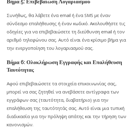
Βήμα 5: Επιβεβαίωση Λογαριασμού
Συνήθως, θα λάβετε ένα email ή ένα SMS με έναν
σύνδεσμο επαλήθευσης ή έναν κωδικό. Ακολουθήστε τις
οδηγίες για να επιβεβαιώσετε τη διεύθυνση email ή τον
αριθμό τηλεφώνου σας. Αυτό είναι ένα κρίσιμο βήμα για
την ενεργοποίηση του λογαριασμού σας.
Βήμα 6: Ολοκλήρωση Εγγραφής και Επαλήθευση
Ταυτότητας
Αφού επιβεβαιώσετε τα στοιχεία επικοινωνίας σας,
μπορεί να σας ζητηθεί να ανεβάσετε αντίγραφα των
εγγράφων σας (ταυτότητα, διαβατήριο) για την
επαλήθευση της ταυτότητάς σας. Αυτό είναι μια τυπική
διαδικασία για την πρόληψη απάτης και την τήρηση των
κανονισμών.