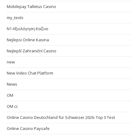
Mobilepay Talletus Casino
my_texts
N1 Αξιολόγηση Καζίνο
Nejlepsi Online Kasina
Nejlepší Zahraniční Casino
new
New Video Chat Platform
News
OM
OM cc
Online Casino Deutschland für Schweizer 2026: Top 3 Test
Online Casino Paysafe