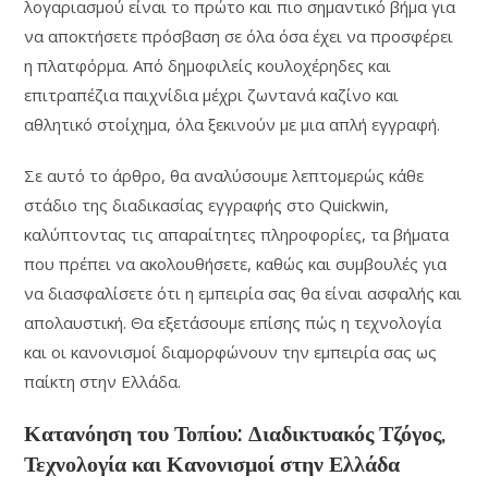
λογαριασμού είναι το πρώτο και πιο σημαντικό βήμα για
να αποκτήσετε πρόσβαση σε όλα όσα έχει να προσφέρει
η πλατφόρμα. Από δημοφιλείς κουλοχέρηδες και
επιτραπέζια παιχνίδια μέχρι ζωντανά καζίνο και
αθλητικό στοίχημα, όλα ξεκινούν με μια απλή εγγραφή.
Σε αυτό το άρθρο, θα αναλύσουμε λεπτομερώς κάθε
στάδιο της διαδικασίας εγγραφής στο Quickwin,
καλύπτοντας τις απαραίτητες πληροφορίες, τα βήματα
που πρέπει να ακολουθήσετε, καθώς και συμβουλές για
να διασφαλίσετε ότι η εμπειρία σας θα είναι ασφαλής και
απολαυστική. Θα εξετάσουμε επίσης πώς η τεχνολογία
και οι κανονισμοί διαμορφώνουν την εμπειρία σας ως
παίκτη στην Ελλάδα.
Κατανόηση του Τοπίου: Διαδικτυακός Τζόγος,
Τεχνολογία και Κανονισμοί στην Ελλάδα