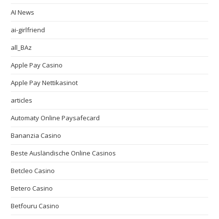
AI News
ai-girlfriend
all_BAz
Apple Pay Casino
Apple Pay Nettikasinot
articles
Automaty Online Paysafecard
Bananzia Casino
Beste Ausländische Online Casinos
Betcleo Casino
Betero Casino
Betfouru Casino