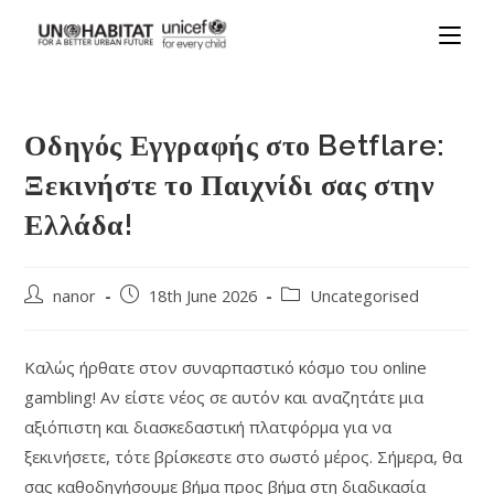
Οδηγός Εγγραφής στο Betflare:
Ξεκινήστε το Παιχνίδι σας στην
Ελλάδα!
nanor
18th June 2026
Uncategorised
Καλώς ήρθατε στον συναρπαστικό κόσμο του online
gambling! Αν είστε νέος σε αυτόν και αναζητάτε μια
αξιόπιστη και διασκεδαστική πλατφόρμα για να
ξεκινήσετε, τότε βρίσκεστε στο σωστό μέρος. Σήμερα, θα
σας καθοδηγήσουμε βήμα προς βήμα στη διαδικασία