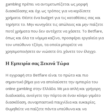
gambling πρέπει να αντιμετωπίζεται ως μορφή
διασκέδασης και όχι ως τρόπος για να κερδίσετε
χρήματα. Θέστε ένα budget για τις καταθέσεις σας και
τηρήστε το. Μην κυνηγάτε τις απώλειες και μην παίζετε
ποτέ χρήματα που δεν αντέχετε να χάσετε. Το Betflare,
όπως και όλα τα νόμιμα καζίνο, προσφέρει εργαλεία για
τον υπεύθυνο τζόγο, τα οποία μπορείτε να
χρησιμοποιήσετε αν νιώσετε ότι χάνετε τον έλεγχο.
Η Εμπειρία σας Ξεκινά Τώρα
Η εγγραφή στο Betflare είναι το πρώτο και πιο
σημαντικό βήμα για να απολαύσετε την εμπειρία του
online gambling στην Ελλάδα. Με μια απλή και γρήγορη
διαδικασία, ανοίγετε την πόρτα σε έναν κόσμο γεμάτο
διασκέδαση, συναρπαστικά παιχνίδια και ευκαιρίες.
Θυμηθείτε να παίζετε πάντα υπεύθυνα και να