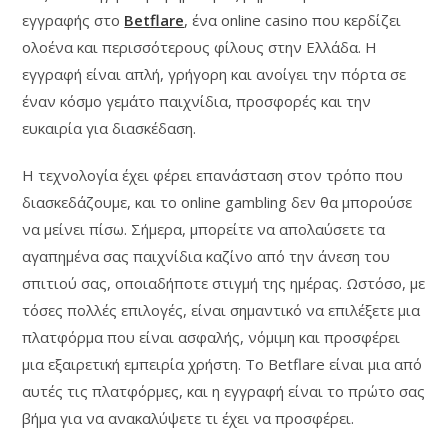
εγγραφής στο
Betflare
, ένα online casino που κερδίζει
ολοένα και περισσότερους φίλους στην Ελλάδα. Η
εγγραφή είναι απλή, γρήγορη και ανοίγει την πόρτα σε
έναν κόσμο γεμάτο παιχνίδια, προσφορές και την
ευκαιρία για διασκέδαση.
Η τεχνολογία έχει φέρει επανάσταση στον τρόπο που
διασκεδάζουμε, και το online gambling δεν θα μπορούσε
να μείνει πίσω. Σήμερα, μπορείτε να απολαύσετε τα
αγαπημένα σας παιχνίδια καζίνο από την άνεση του
σπιτιού σας, οποιαδήποτε στιγμή της ημέρας. Ωστόσο, με
τόσες πολλές επιλογές, είναι σημαντικό να επιλέξετε μια
πλατφόρμα που είναι ασφαλής, νόμιμη και προσφέρει
μια εξαιρετική εμπειρία χρήστη. Το Betflare είναι μια από
αυτές τις πλατφόρμες, και η εγγραφή είναι το πρώτο σας
βήμα για να ανακαλύψετε τι έχει να προσφέρει.