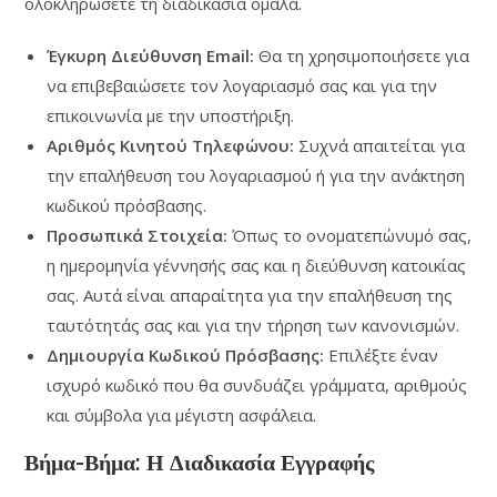
ολοκληρώσετε τη διαδικασία ομαλά.
Έγκυρη Διεύθυνση Email:
Θα τη χρησιμοποιήσετε για
να επιβεβαιώσετε τον λογαριασμό σας και για την
επικοινωνία με την υποστήριξη.
Αριθμός Κινητού Τηλεφώνου:
Συχνά απαιτείται για
την επαλήθευση του λογαριασμού ή για την ανάκτηση
κωδικού πρόσβασης.
Προσωπικά Στοιχεία:
Όπως το ονοματεπώνυμό σας,
η ημερομηνία γέννησής σας και η διεύθυνση κατοικίας
σας. Αυτά είναι απαραίτητα για την επαλήθευση της
ταυτότητάς σας και για την τήρηση των κανονισμών.
Δημιουργία Κωδικού Πρόσβασης:
Επιλέξτε έναν
ισχυρό κωδικό που θα συνδυάζει γράμματα, αριθμούς
και σύμβολα για μέγιστη ασφάλεια.
Βήμα-Βήμα: Η Διαδικασία Εγγραφής