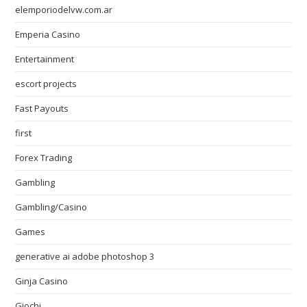
elemporiodelvw.com.ar
Emperia Casino
Entertainment
escort projects
Fast Payouts
first
Forex Trading
Gambling
Gambling/Casino
Games
generative ai adobe photoshop 3
Ginja Casino
Giochi