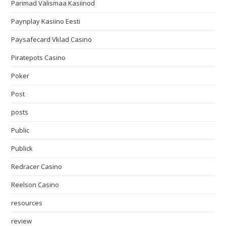
Parimad Välismaa Kasiinod
Paynplay Kasiino Eesti
Paysafecard Vklad Casino
Piratepots Casino
Poker
Post
posts
Public
Publick
Redracer Casino
Reelson Casino
resources
review