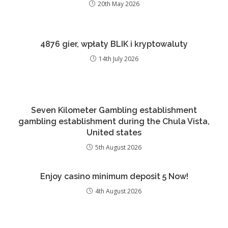
20th May 2026
4876 gier, wpłaty BLIK i kryptowaluty
14th July 2026
Seven Kilometer Gambling establishment
gambling establishment during the Chula Vista,
United states
5th August 2026
Enjoy casino minimum deposit 5 Now!
4th August 2026