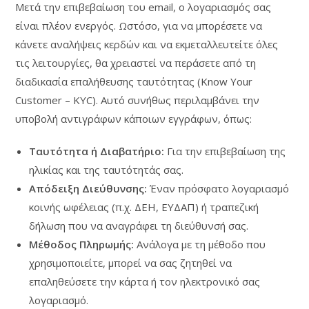
Μετά την επιβεβαίωση του email, ο λογαριασμός σας
είναι πλέον ενεργός. Ωστόσο, για να μπορέσετε να
κάνετε αναλήψεις κερδών και να εκμεταλλευτείτε όλες
τις λειτουργίες, θα χρειαστεί να περάσετε από τη
διαδικασία επαλήθευσης ταυτότητας (Know Your
Customer – KYC). Αυτό συνήθως περιλαμβάνει την
υποβολή αντιγράφων κάποιων εγγράφων, όπως:
Ταυτότητα ή Διαβατήριο:
Για την επιβεβαίωση της
ηλικίας και της ταυτότητάς σας.
Απόδειξη Διεύθυνσης:
Έναν πρόσφατο λογαριασμό
κοινής ωφέλειας (π.χ. ΔΕΗ, ΕΥΔΑΠ) ή τραπεζική
δήλωση που να αναγράφει τη διεύθυνσή σας.
Μέθοδος Πληρωμής:
Ανάλογα με τη μέθοδο που
χρησιμοποιείτε, μπορεί να σας ζητηθεί να
επαληθεύσετε την κάρτα ή τον ηλεκτρονικό σας
λογαριασμό.