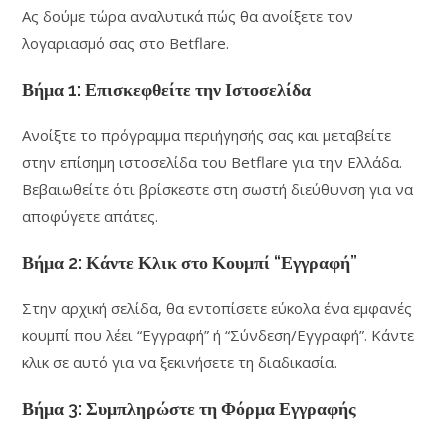
Ας δούμε τώρα αναλυτικά πώς θα ανοίξετε τον
λογαριασμό σας στο Betflare.
Βήμα 1: Επισκεφθείτε την Ιστοσελίδα
Ανοίξτε το πρόγραμμα περιήγησής σας και μεταβείτε
στην επίσημη ιστοσελίδα του Betflare για την Ελλάδα.
Βεβαιωθείτε ότι βρίσκεστε στη σωστή διεύθυνση για να
αποφύγετε απάτες.
Βήμα 2: Κάντε Κλικ στο Κουμπί “Εγγραφή”
Στην αρχική σελίδα, θα εντοπίσετε εύκολα ένα εμφανές
κουμπί που λέει “Εγγραφή” ή “Σύνδεση/Εγγραφή”. Κάντε
κλικ σε αυτό για να ξεκινήσετε τη διαδικασία.
Βήμα 3: Συμπληρώστε τη Φόρμα Εγγραφής