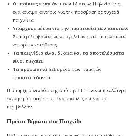
Οι παίκτες είναι άνω των 18 ετών:
Η ηλικία είναι
ένα κρίσιμο κριτήριο για την πρόσβαση σε τυχερά
παιχνίδια.
Υπάρχουν μέτρα για την προστασία των παικτών:
Συμπεριλαμβανομένων εργαλείων αυτο-αποκλεισμού
και ορίων κατάθεσης.
Τα παιχνίδια είναι δίκαια και τα αποτελέσματα
είναι τυχαία.
Τα προσωπικά δεδομένα των παικτών
προστατεύονται.
Η ύπαρξη αδειοδότησης από την ΕΕΕΠ είναι η καλύτερη
εγγύηση ότι παίζετε σε ένα ασφαλές και νόμιμο
περιβάλλον.
Πρώτα Βήματα στο Παιχνίδι
Μόλις ολοκληρώσετε την εγγραφή και την επαλήθευση,