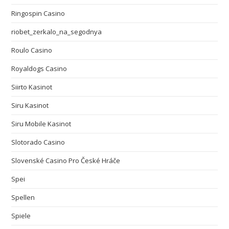
Ringospin Casino
riobet_zerkalo_na_segodnya
Roulo Casino
Royaldogs Casino
Siirto Kasinot
Siru Kasinot
Siru Mobile Kasinot
Slotorado Casino
Slovenské Casino Pro České Hráče
Spei
Spellen
Spiele