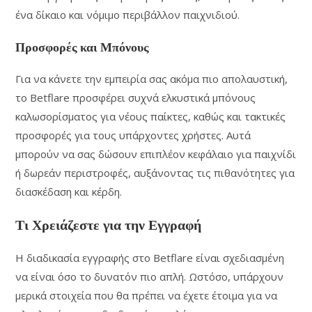
ένα δίκαιο και νόμιμο περιβάλλον παιχνιδιού.
Προσφορές και Μπόνους
Για να κάνετε την εμπειρία σας ακόμα πιο απολαυστική,
το Betflare προσφέρει συχνά ελκυστικά μπόνους
καλωσορίσματος για νέους παίκτες, καθώς και τακτικές
προσφορές για τους υπάρχοντες χρήστες. Αυτά
μπορούν να σας δώσουν επιπλέον κεφάλαιο για παιχνίδι
ή δωρεάν περιστροφές, αυξάνοντας τις πιθανότητες για
διασκέδαση και κέρδη.
Τι Χρειάζεστε για την Εγγραφή
Η διαδικασία εγγραφής στο Betflare είναι σχεδιασμένη
να είναι όσο το δυνατόν πιο απλή. Ωστόσο, υπάρχουν
μερικά στοιχεία που θα πρέπει να έχετε έτοιμα για να