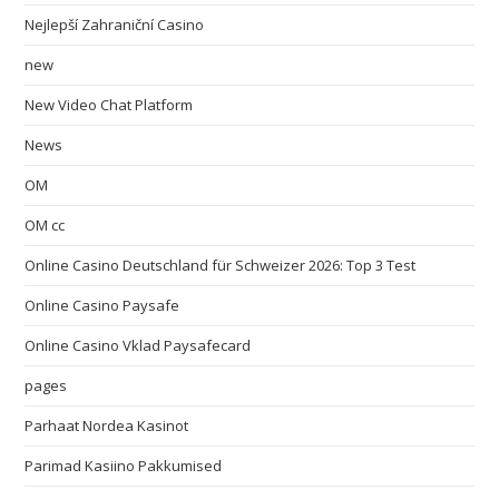
Nejlepší Zahraniční Casino
new
New Video Chat Platform
News
OM
OM cc
Online Casino Deutschland für Schweizer 2026: Top 3 Test
Online Casino Paysafe
Online Casino Vklad Paysafecard
pages
Parhaat Nordea Kasinot
Parimad Kasiino Pakkumised