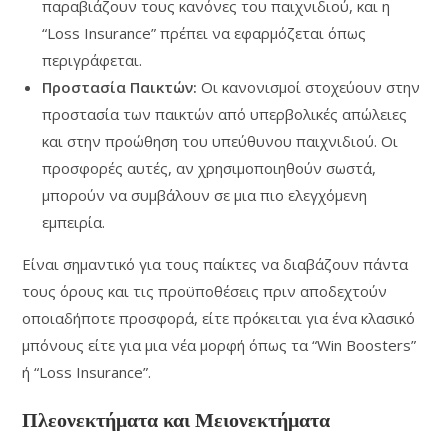
παραβιάζουν τους κανόνες του παιχνιδιού, και η
“Loss Insurance” πρέπει να εφαρμόζεται όπως
περιγράφεται.
Προστασία Παικτών:
Οι κανονισμοί στοχεύουν στην
προστασία των παικτών από υπερβολικές απώλειες
και στην προώθηση του υπεύθυνου παιχνιδιού. Οι
προσφορές αυτές, αν χρησιμοποιηθούν σωστά,
μπορούν να συμβάλουν σε μια πιο ελεγχόμενη
εμπειρία.
Είναι σημαντικό για τους παίκτες να διαβάζουν πάντα
τους όρους και τις προϋποθέσεις πριν αποδεχτούν
οποιαδήποτε προσφορά, είτε πρόκειται για ένα κλασικό
μπόνους είτε για μια νέα μορφή όπως τα “Win Boosters”
ή “Loss Insurance”.
Πλεονεκτήματα και Μειονεκτήματα