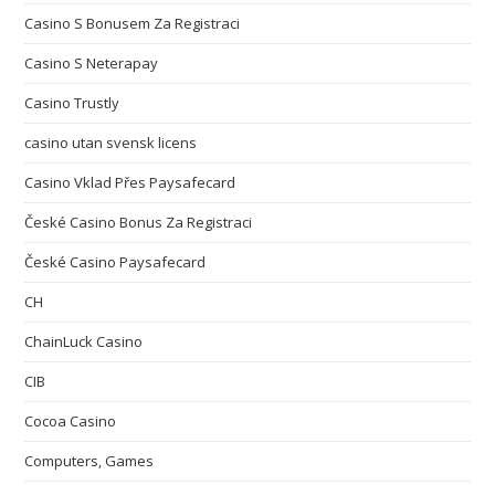
Casino S Bonusem Za Registraci
Casino S Neterapay
Casino Trustly
casino utan svensk licens
Casino Vklad Přes Paysafecard
České Casino Bonus Za Registraci
České Casino Paysafecard
CH
ChainLuck Casino
CIB
Cocoa Casino
Computers, Games