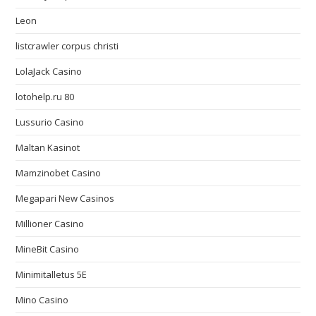
Leon
listcrawler corpus christi
LolaJack Casino
lotohelp.ru 80
Lussurio Casino
Maltan Kasinot
Mamzinobet Casino
Megapari New Casinos
Millioner Casino
MineBit Casino
Minimitalletus 5E
Mino Casino