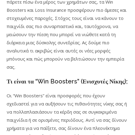
πάρετε πίσω ένα μέρος των χρημάτων σας, τα Win
Boosters και Loss Insurance προσφέρουν πιο άμεσες και
στοχευμένες παροχές. Στόχος τους είναι να κάνουν το
παιχνίδι σας πιο συναρπαστικό και, ταυτόχρονα, να
μειώσουν την πίεση που μπορεί να νιώθετε κατά τη
διάρκεια μιας δύσκολης συνεδρίας. Ας δούμε πιο
αναλυτικά τι ακριβώς είναι αυτές οι νέες μορφές
μπόνους και πώς μπορούν να βελτιώσουν την εμπειρία
σας.
Τι είναι τα “Win Boosters” (Ενισχυτές Νίκης);
Οι “Win Boosters” είναι προσφορές που έχουν
σχεδιαστεί για να αυξήσουν τις πιθανότητες νίκης σας ή
να πολλαπλασιάσουν τα κέρδη σας σε συγκεκριμένα
παιχνίδια ή σε ορισμένες περιόδους. Αντί να σας δίνουν
χρήματα για να παίξετε, σας δίνουν ένα πλεονέκτημα