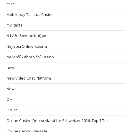
misc
Mobilepay Talletus Casino
my_texts
N1 Αξιολόγηση Καζίνο
Nejlepsi Online Kasina
Nejlepší Zahraniční Casino
new
New Video Chat Platform
News
OM
OM cc
Online Casino Deutschland für Schweizer 2026: Top 3 Test
Online Casino Paysafe