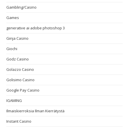
Gambling/Casino
Games
generative ai adobe photoshop 3
Ginja Casino
Giochi
Godz Casino
Golazzo Casino
Golisimo Casino
Google Pay Casino
IGAMING
Ilmaiskierroksia Ilman Kierrätystä
Instant Casino