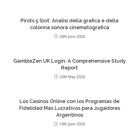
Pirots 5 Slot: Analisi della grafica e della
colonna sonora cinematografica
26th June 2026
GambleZen UK Login: A Comprehensive Study
Report
20th May 2026
Los Casinos Online con los Programas de
Fidelidad Más Lucrativos para Jugadores
Argentinos
16th June 2026