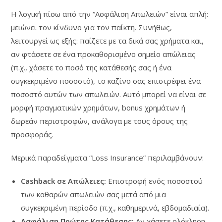
Η λογική πίσω από την “Ασφάλιση Απωλειών” είναι απλή:
μειώνει τον κίνδυνο για τον παίκτη. Συνήθως,
λειτουργεί ως εξής: παίζετε με τα δικά σας χρήματα και,
αν φτάσετε σε ένα προκαθορισμένο σημείο απώλειας
(π.χ., χάσετε το ποσό της κατάθεσής σας ή ένα
συγκεκριμένο ποσοστό), το καζίνο σας επιστρέφει ένα
ποσοστό αυτών των απωλειών. Αυτό μπορεί να είναι σε
μορφή πραγματικών χρημάτων, bonus χρημάτων ή
δωρεάν περιστροφών, ανάλογα με τους όρους της
προσφοράς.
Μερικά παραδείγματα “Loss Insurance” περιλαμβάνουν:
Cashback σε Απώλειες:
Επιστροφή ενός ποσοστού
των καθαρών απωλειών σας μετά από μια
συγκεκριμένη περίοδο (π.χ., καθημερινά, εβδομαδιαία).
Ασφάλιση Πρώτης Κατάθεσης:
Αν χάσετε ολόκληρη