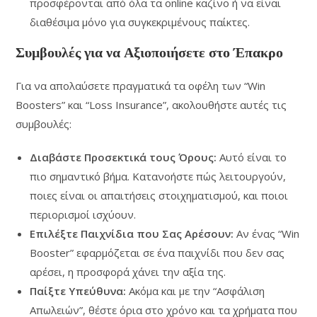
προσφέρονται από όλα τα online καζίνο ή να είναι
διαθέσιμα μόνο για συγκεκριμένους παίκτες.
Συμβουλές για να Αξιοποιήσετε στο Έπακρο
Για να απολαύσετε πραγματικά τα οφέλη των “Win
Boosters” και “Loss Insurance”, ακολουθήστε αυτές τις
συμβουλές:
Διαβάστε Προσεκτικά τους Όρους:
Αυτό είναι το
πιο σημαντικό βήμα. Κατανοήστε πώς λειτουργούν,
ποιες είναι οι απαιτήσεις στοιχηματισμού, και ποιοι
περιορισμοί ισχύουν.
Επιλέξτε Παιχνίδια που Σας Αρέσουν:
Αν ένας “Win
Booster” εφαρμόζεται σε ένα παιχνίδι που δεν σας
αρέσει, η προσφορά χάνει την αξία της.
Παίξτε Υπεύθυνα:
Ακόμα και με την “Ασφάλιση
Απωλειών”, θέστε όρια στο χρόνο και τα χρήματα που