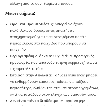
αλλαγή από τα συνηθισμένα μπόνους.
Μειονεκτήματα:
Όροι και Προϋποθέσεις:
Μπορεί να έχουν
πολύπλοκους όρους, όπως απαιτήσεις
στοιχηματισμού για τα επιστρεφόμενα ποσά ή
περιορισμούς στα παιχνίδια που μπορούν να
παιχτούν.
Περιορισμένη Διάρκεια:
Συχνά είναι προσωρινές
προσφορές, που απαιτούν ενεργή συμμετοχή για να
τις εκμεταλλευτείτε.
Εστίαση στην Απώλεια:
Τα “Loss Insurance” μπορεί
να ενθαρρύνουν κάποιους παίκτες να παίζουν
περισσότερο, ελπίζοντας στην επιστροφή χρημάτων,
αντί να εστιάζουν στον έλεγχο των δαπανών τους.
Δεν είναι πάντα διαθέσιμα:
Μπορεί να μην