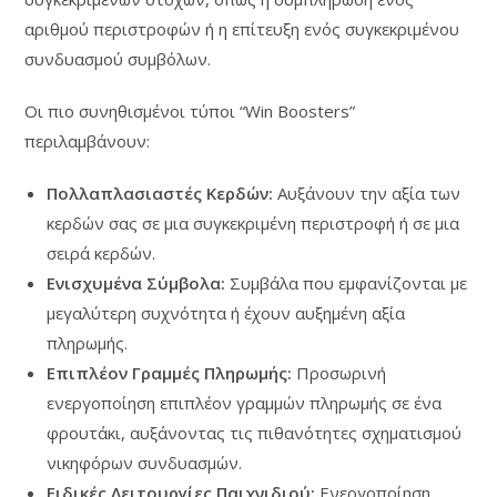
αριθμού περιστροφών ή η επίτευξη ενός συγκεκριμένου
συνδυασμού συμβόλων.
Οι πιο συνηθισμένοι τύποι “Win Boosters”
περιλαμβάνουν:
Πολλαπλασιαστές Κερδών:
Αυξάνουν την αξία των
κερδών σας σε μια συγκεκριμένη περιστροφή ή σε μια
σειρά κερδών.
Ενισχυμένα Σύμβολα:
Συμβάλα που εμφανίζονται με
μεγαλύτερη συχνότητα ή έχουν αυξημένη αξία
πληρωμής.
Επιπλέον Γραμμές Πληρωμής:
Προσωρινή
ενεργοποίηση επιπλέον γραμμών πληρωμής σε ένα
φρουτάκι, αυξάνοντας τις πιθανότητες σχηματισμού
νικηφόρων συνδυασμών.
Ειδικές Λειτουργίες Παιχνιδιού:
Ενεργοποίηση