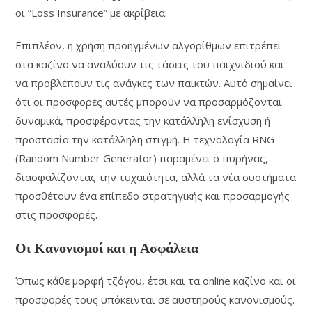
οι “Loss Insurance” με ακρίβεια.
Επιπλέον, η χρήση προηγμένων αλγορίθμων επιτρέπει
στα καζίνο να αναλύουν τις τάσεις του παιχνιδιού και
να προβλέπουν τις ανάγκες των παικτών. Αυτό σημαίνει
ότι οι προσφορές αυτές μπορούν να προσαρμόζονται
δυναμικά, προσφέροντας την κατάλληλη ενίσχυση ή
προστασία την κατάλληλη στιγμή. Η τεχνολογία RNG
(Random Number Generator) παραμένει ο πυρήνας,
διασφαλίζοντας την τυχαιότητα, αλλά τα νέα συστήματα
προσθέτουν ένα επίπεδο στρατηγικής και προσαρμογής
στις προσφορές.
Οι Κανονισμοί και η Ασφάλεια
Όπως κάθε μορφή τζόγου, έτσι και τα online καζίνο και οι
προσφορές τους υπόκεινται σε αυστηρούς κανονισμούς.