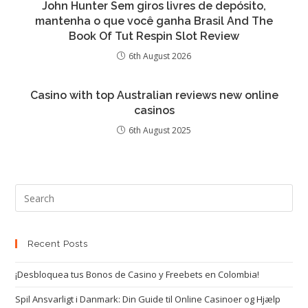
John Hunter Sem giros livres de depósito,
mantenha o que você ganha Brasil And The
Book Of Tut Respin Slot Review
6th August 2026
Casino with top Australian reviews new online
casinos
6th August 2025
Recent Posts
¡Desbloquea tus Bonos de Casino y Freebets en Colombia!
Spil Ansvarligt i Danmark: Din Guide til Online Casinoer og Hjælp