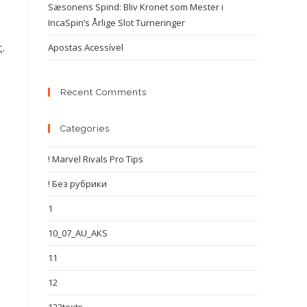
Sæsonens Spind: Bliv Kronet som Mester i
IncaSpin’s Årlige Slot Turneringer
.
Apostas Acessível
Recent Comments
Categories
! Marvel Rivals Pro Tips
! Без рубрики
1
10_07_AU_AKS
11
ο
12