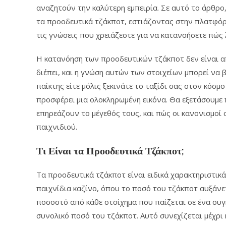
αναζητούν την καλύτερη εμπειρία. Σε αυτό το άρθρ
τα προοδευτικά τζάκποτ, εστιάζοντας στην πλατφό
τις γνώσεις που χρειάζεστε για να κατανοήσετε πώς 
Η κατανόηση των προοδευτικών τζάκποτ δεν είναι απ
διέπει, και η γνώση αυτών των στοιχείων μπορεί να β
παίκτης είτε μόλις ξεκινάτε το ταξίδι σας στον κόσμ
προσφέρει μια ολοκληρωμένη εικόνα. Θα εξετάσουμε
επηρεάζουν το μέγεθός τους, και πώς οι κανονισμοί
παιχνιδιού.
Τι Είναι τα Προοδευτικά Τζάκποτ;
Τα προοδευτικά τζάκποτ είναι ειδικά χαρακτηριστικά 
παιχνίδια καζίνο, όπου το ποσό του τζάκποτ αυξάνε
ποσοστό από κάθε στοίχημα που παίζεται σε ένα συγκ
συνολικό ποσό του τζάκποτ. Αυτό συνεχίζεται μέχρι 