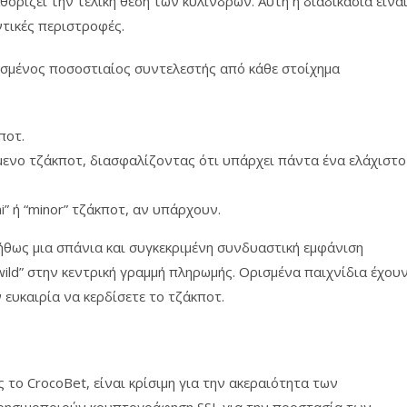
ορίζει την τελική θέση των κυλίνδρων. Αυτή η διαδικασία είνα
τικές περιστροφές.
ισμένος ποσοστιαίος συντελεστής από κάθε στοίχημα
ποτ.
όμενο τζάκποτ, διασφαλίζοντας ότι υπάρχει πάντα ένα ελάχιστο
i” ή “minor” τζάκποτ, αν υπάρχουν.
ήθως μια σπάνια και συγκεκριμένη συνδυαστική εμφάνιση
ld” στην κεντρική γραμμή πληρωμής. Ορισμένα παιχνίδια έχου
ευκαιρία να κερδίσετε το τζάκποτ.
 το CrocoBet, είναι κρίσιμη για την ακεραιότητα των