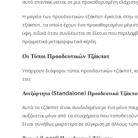
αυτό επανεκκινείται σε μια προκαθορισμένη ελάχιστη 
Η μαγεία των προοδευτικών τζάκποτ έγκειται στην α
τζάκποτ, τα οποία έχουν ένα προκαθορισμένο μέγισ
ύψη, ειδικά όταν συνδέονται σε δίκτυα που περιλαμβ
πραγματικά μεταμορφωτικά κέρδη.
Οι Τύποι Προοδευτικών Τζάκποτ
Υπάρχουν διάφοροι τύποι προοδευτικών τζάκποτ, καθ
του:
Ανεξάρτητα (Standalone) Προοδευτικά Τζάκπο
Αυτά τα τζάκποτ είναι συνδεδεμένα με ένα μόνο παιχ
αυξάνεται μόνο από τα στοιχήματα που τοποθετούντα
Είναι συνήθως μικρότερα σε σύγκριση με άλλους τύπ