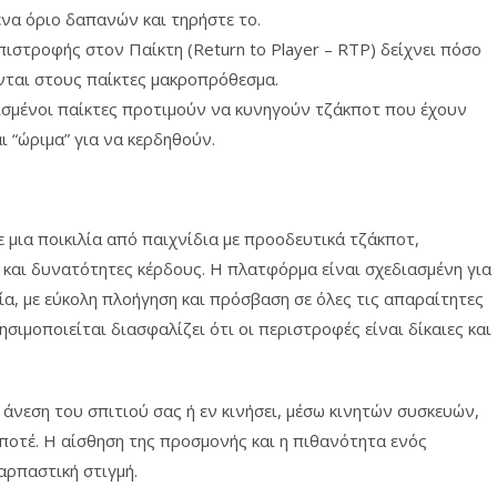
ένα όριο δαπανών και τηρήστε το.
στροφής στον Παίκτη (Return to Player – RTP) δείχνει πόσο
νται στους παίκτες μακροπρόθεσμα.
σμένοι παίκτες προτιμούν να κυνηγούν τζάκποτ που έχουν
ι “ώριμα” για να κερδηθούν.
 μια ποικιλία από παιχνίδια με προοδευτικά τζάκποτ,
και δυνατότητες κέρδους. Η πλατφόρμα είναι σχεδιασμένη για
α, με εύκολη πλοήγηση και πρόσβαση σε όλες τις απαραίτητες
σιμοποιείται διασφαλίζει ότι οι περιστροφές είναι δίκαιες και
άνεση του σπιτιού σας ή εν κινήσει, μέσω κινητών συσκευών,
 ποτέ. Η αίσθηση της προσμονής και η πιθανότητα ενός
αρπαστική στιγμή.