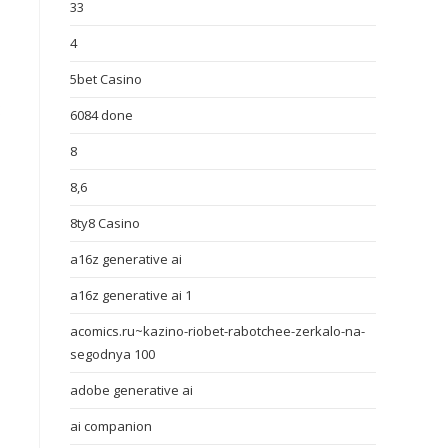
33
4
5bet Casino
ς
6084 done
8
8,6
8ty8 Casino
a16z generative ai
a16z generative ai 1
acomics.ru~kazino-riobet-rabotchee-zerkalo-na-
segodnya 100
adobe generative ai
ai companion