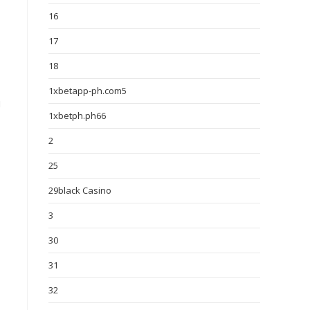
16
17
18
1xbetapp-ph.com5
ή
1xbetph.ph66
2
25
29black Casino
3
30
31
32