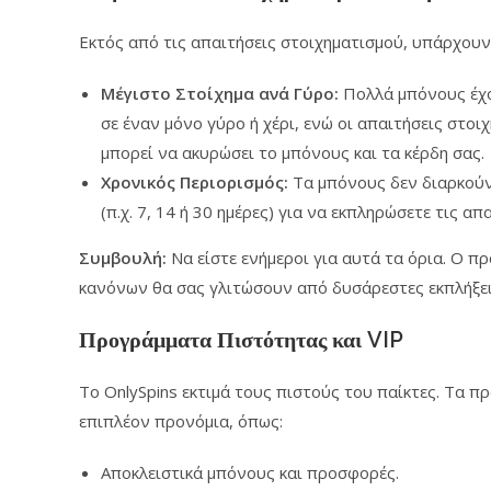
Εκτός από τις απαιτήσεις στοιχηματισμού, υπάρχουν 
Μέγιστο Στοίχημα ανά Γύρο:
Πολλά μπόνους έχο
σε έναν μόνο γύρο ή χέρι, ενώ οι απαιτήσεις στο
μπορεί να ακυρώσει το μπόνους και τα κέρδη σας.
Χρονικός Περιορισμός:
Τα μπόνους δεν διαρκούν 
(π.χ. 7, 14 ή 30 ημέρες) για να εκπληρώσετε τις α
Συμβουλή:
Να είστε ενήμεροι για αυτά τα όρια. Ο π
κανόνων θα σας γλιτώσουν από δυσάρεστες εκπλήξει
Προγράμματα Πιστότητας και VIP
Το OnlySpins εκτιμά τους πιστούς του παίκτες. Τα 
επιπλέον προνόμια, όπως:
Αποκλειστικά μπόνους και προσφορές.