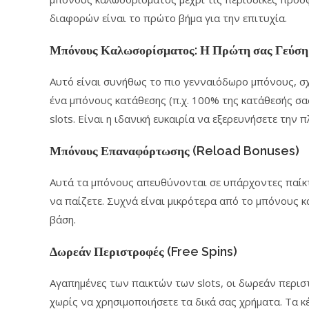
διαφορών είναι το πρώτο βήμα για την επιτυχία.
Μπόνους Καλωσορίσματος: Η Πρώτη σας Γεύση
Αυτό είναι συνήθως το πιο γενναιόδωρο μπόνους, σχ
ένα μπόνους κατάθεσης (π.χ. 100% της κατάθεσής σα
slots. Είναι η ιδανική ευκαιρία να εξερευνήσετε την
Μπόνους Επαναφόρτωσης (Reload Bonuses)
Αυτά τα μπόνους απευθύνονται σε υπάρχοντες παίκτ
να παίζετε. Συχνά είναι μικρότερα από το μπόνους 
βάση.
Δωρεάν Περιστροφές (Free Spins)
Αγαπημένες των παικτών των slots, οι δωρεάν περισ
χωρίς να χρησιμοποιήσετε τα δικά σας χρήματα. Τα 