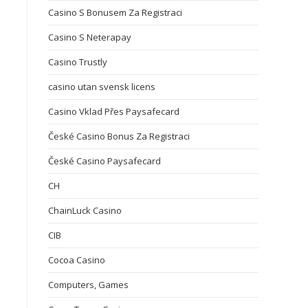
Casino S Bonusem Za Registraci
Casino S Neterapay
Casino Trustly
casino utan svensk licens
Casino Vklad Přes Paysafecard
České Casino Bonus Za Registraci
České Casino Paysafecard
CH
ChainLuck Casino
CIB
Cocoa Casino
Computers, Games