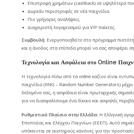
Επιστροφή χρημάτων (cashback) σε υψηλότερα πο
Δωρεάν περιστροφές σε νέα παιχνίδια.
Πιο γρήγορες αναλήψεις.
Διαχειριστή λογαριασμού για VIP παίκτες.
Συμβουλή:
Ενεργοποιηθείτε στο πρόγραμμα πιστότητα
και η άνοδος στα επίπεδα μπορεί να σας αποφέρει σ
Τεχνολογία και Ασφάλεια στο Online Παιχν
Η τεχνολογία πίσω από τα online καζίνο είναι εντυπ
παιχνίδια (RNG – Random Number Generators) μέχρ
δεδομένα σας, η ασφάλεια είναι πρωταρχικής σημασία
για να διασφαλίσουμε ένα δίκαιο και ασφαλές περιβά
Ρυθμιστικό Πλαίσιο στην Ελλάδα:
Η Ελληνική αγορ
Εποπτείας και Ελέγχου Παιγνίων (ΕΕΕΠ). Αυτό σημαί
υπόκεινται σε αυστηρούς κανόνες για την προστασί