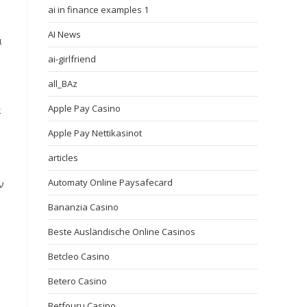
ai in finance examples 1
AI News
α
ai-girlfriend
all_BAz
Apple Pay Casino
α
Apple Pay Nettikasinot
articles
Automaty Online Paysafecard
ν
Bananzia Casino
Beste Ausländische Online Casinos
Betcleo Casino
Betero Casino
Betfouru Casino