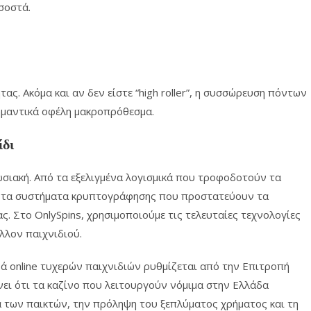
σοστά.
ς. Ακόμα και αν δεν είστε “high roller”, η συσσώρευση πόντων
ημαντικά οφέλη μακροπρόθεσμα.
ίδι
ωσιακή. Από τα εξελιγμένα λογισμικά που τροφοδοτούν τα
ι τα συστήματα κρυπτογράφησης που προστατεύουν τα
ς. Στο OnlySpins, χρησιμοποιούμε τις τελευταίες τεχνολογίες
λλον παιχνιδιού.
ά online τυχερών παιχνιδιών ρυθμίζεται από την Επιτροπή
νει ότι τα καζίνο που λειτουργούν νόμιμα στην Ελλάδα
α των παικτών, την πρόληψη του ξεπλύματος χρήματος και τη