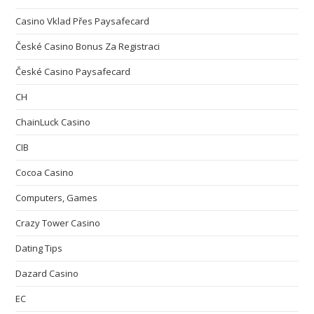
Casino Vklad Přes Paysafecard
České Casino Bonus Za Registraci
České Casino Paysafecard
CH
ChainLuck Casino
CIB
Cocoa Casino
Computers, Games
Crazy Tower Сasino
Dating Tips
Dazard Casino
EC