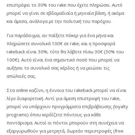
επιστρέφει το 30% του rake που έχετε πληρώσει. Αυτό
μπορεί να γίνει σε εβδομαδιαία ή μηνιαία βάση, ή ακόμα
και άμεσα, ανάλογα με την πολιτική του παρόχου.
Για παράδειγμα, αν παίξετε πόκερ για ένα μήνα και
πληρώσετε συνολικά 100€ σε rake, και η προσφορά
rakeback είναι 30%, τότε θα λάβετε πίσω 30€ (30% του
100€). Αυτό είναι ένα σημαντικό ποσό που μπορεί να
αυξήσει το συνολικό σας κέρδος ή να μειώσει τις
απώλειές σας.
Στα online καζίνο, η έννοια του rakeback μπορεί να είναι
λίγο διαφορετική. Αντί για άμεση επιστροφή του rake,
μπορεί να υπάρχουν προγράμματα επιβράβευσης (loyalty
programs) όπου κερδίζετε πόντους για κάθε
ποντάρισμα. Αυτοί οι πόντοι μπορούν στη συνέχεια να
εξαργυρωθούν για μετρητά, δωρεάν περιστροφές (free