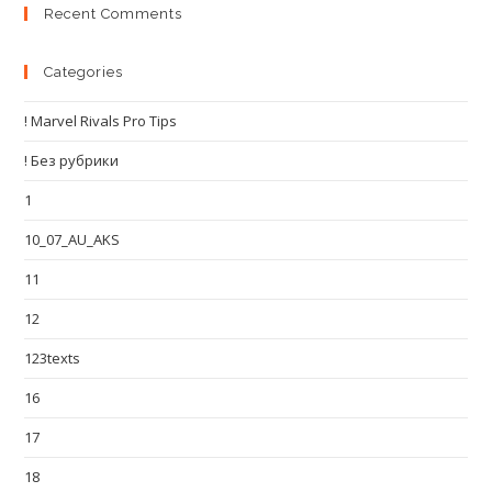
Recent Comments
Categories
! Marvel Rivals Pro Tips
! Без рубрики
1
10_07_AU_AKS
11
12
123texts
16
17
18