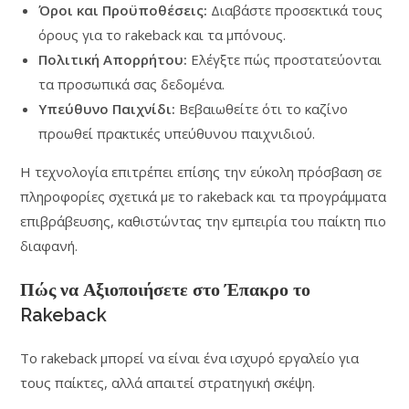
Όροι και Προϋποθέσεις:
Διαβάστε προσεκτικά τους
όρους για το rakeback και τα μπόνους.
Πολιτική Απορρήτου:
Ελέγξτε πώς προστατεύονται
τα προσωπικά σας δεδομένα.
Υπεύθυνο Παιχνίδι:
Βεβαιωθείτε ότι το καζίνο
προωθεί πρακτικές υπεύθυνου παιχνιδιού.
Η τεχνολογία επιτρέπει επίσης την εύκολη πρόσβαση σε
πληροφορίες σχετικά με το rakeback και τα προγράμματα
επιβράβευσης, καθιστώντας την εμπειρία του παίκτη πιο
διαφανή.
Πώς να Αξιοποιήσετε στο Έπακρο το
Rakeback
Το rakeback μπορεί να είναι ένα ισχυρό εργαλείο για
τους παίκτες, αλλά απαιτεί στρατηγική σκέψη.