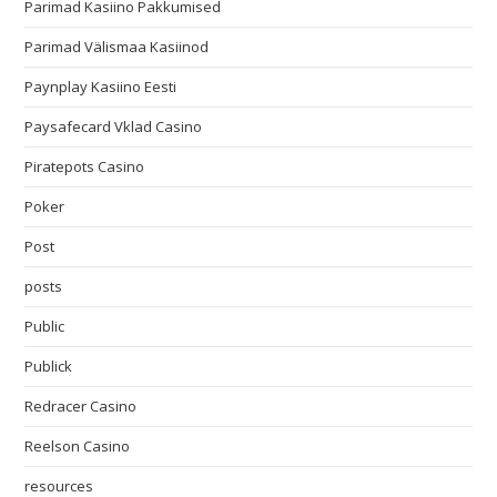
Parimad Kasiino Pakkumised
Parimad Välismaa Kasiinod
Paynplay Kasiino Eesti
Paysafecard Vklad Casino
Piratepots Casino
Poker
Post
posts
Public
Publick
Redracer Casino
Reelson Casino
resources