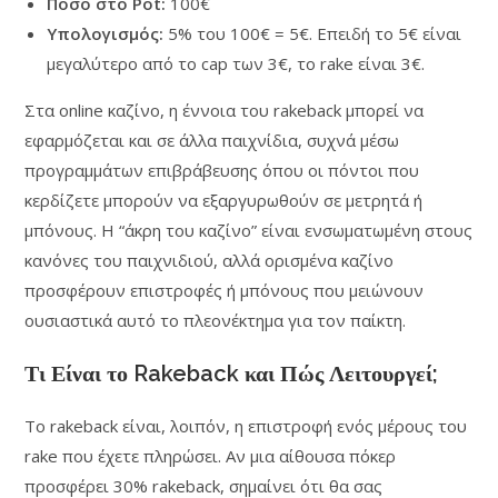
Ποσό στο Pot:
100€
Υπολογισμός:
5% του 100€ = 5€. Επειδή το 5€ είναι
μεγαλύτερο από το cap των 3€, το rake είναι 3€.
Στα online καζίνο, η έννοια του rakeback μπορεί να
εφαρμόζεται και σε άλλα παιχνίδια, συχνά μέσω
προγραμμάτων επιβράβευσης όπου οι πόντοι που
κερδίζετε μπορούν να εξαργυρωθούν σε μετρητά ή
μπόνους. Η “άκρη του καζίνο” είναι ενσωματωμένη στους
κανόνες του παιχνιδιού, αλλά ορισμένα καζίνο
προσφέρουν επιστροφές ή μπόνους που μειώνουν
ουσιαστικά αυτό το πλεονέκτημα για τον παίκτη.
Τι Είναι το Rakeback και Πώς Λειτουργεί;
Το rakeback είναι, λοιπόν, η επιστροφή ενός μέρους του
rake που έχετε πληρώσει. Αν μια αίθουσα πόκερ
προσφέρει 30% rakeback, σημαίνει ότι θα σας