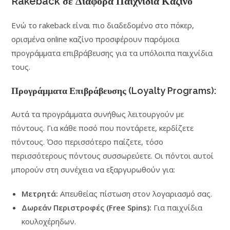
Rakeback σε Διάφορα Παιχνίδια Καζίνο
Ενώ το rakeback είναι πιο διαδεδομένο στο πόκερ,
ορισμένα online καζίνο προσφέρουν παρόμοια
προγράμματα επιβράβευσης για τα υπόλοιπα παιχνίδια
τους.
Προγράμματα Επιβράβευσης (Loyalty Programs):
Αυτά τα προγράμματα συνήθως λειτουργούν με
πόντους. Για κάθε ποσό που ποντάρετε, κερδίζετε
πόντους. Όσο περισσότερο παίζετε, τόσο
περισσότερους πόντους συσσωρεύετε. Οι πόντοι αυτοί
μπορούν στη συνέχεια να εξαργυρωθούν για:
Μετρητά:
Απευθείας πίστωση στον λογαριασμό σας.
Δωρεάν Περιστροφές (Free Spins):
Για παιχνίδια
κουλοχέρηδων.