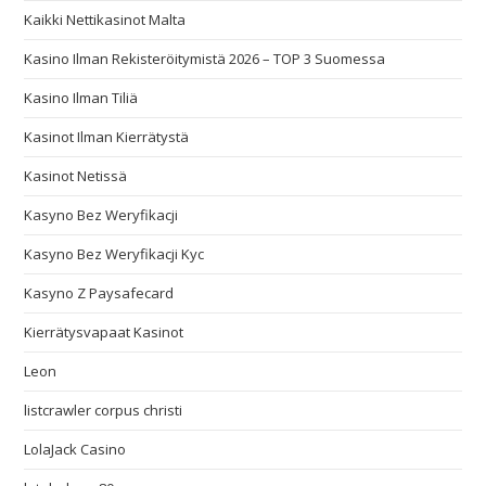
Kaikki Nettikasinot Malta
Kasino Ilman Rekisteröitymistä 2026 – TOP 3 Suomessa
Kasino Ilman Tiliä
Kasinot Ilman Kierrätystä
Kasinot Netissä
Kasyno Bez Weryfikacji
Kasyno Bez Weryfikacji Kyc
Kasyno Z Paysafecard
Kierrätysvapaat Kasinot
Leon
listcrawler corpus christi
LolaJack Casino