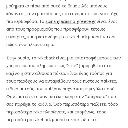
μαθηματικά πίσω από αυτό το δημοφιλές μπόνους,
κάνοντας την εμπειρία σας πιο ευχάριστη και, γιατί όχι,
πιο κερδοφόρα. Το
spinangacasino-greece.gr
είναι ένας
από τους προορισμούς που προσφέρουν τέτοιες
ευκαιρίες, και η κατανόηση του rakeback μπορεί να σας
δώσει ένα πλεονέκτημα.
Στην ουσία, το rakeback είναι μια επιστροφή μέρους των
χρημάτων που πληρώνετε ως “rake” (προμήθεια) στο
καζίνο ή στην αίθουσα πόκερ. Είναι ένας τρόπος για
τους παρόχους να ανταμείβουν τους πιστούς παίκτες,
ειδικά αυτούς που παίζουν συχνά και με μεγάλα ποσά.
Φανταστείτε το σαν μια έκπτωση στην “υπηρεσία” που
σας παρέχει το καζίνο. Όσο περισσότερο παίζετε, τόσο
περισσότερο rake πληρώνετε, και επομένως, τόσο
περισσότερο rakeback μπορείτε να κερδίσετε.