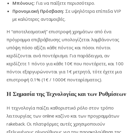
Μπόνους:
Για να παίξετε περισσότερο.
Προνομιακή Πρόσβαση:
Σε υψηλότερα επίπεδα VIP
με καλύτερες ανταμοιβές.
Η “αποτελεσματική” επιστροφή χρημάτων από ένα
πρόγραμμα επιβράβευσης υπολογίζεται λαμβάνοντας
υπόψη πόσο αξίζει κάθε πόντος και πόσοι πόντοι
κερδίζονται ανά ποντάρισμα. Για παράδειγμα, αν
κερδίζετε 1 πόντο για κάθε 10€ που ποντάρετε, και 100
πόντοι εξαργυρώνονται για 1€ μετρητά, τότε έχετε μια
επιστροφή 0.1% (1€ / 1000€ πονταρίσματος).
Η Σημασία της Τεχνολογίας και των Ρυθμίσεων
Η τεχνολογία παίζει καθοριστικό ρόλο στον τρόπο
λειτουργίας των online καζίνο και των προγραμμάτων
rakeback. Οι πλατφόρμες αυτές χρησιμοποιούν
εξελιγμένους αλγορίθμους για την παρακολούθηση της