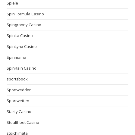
Spiele
Spin Formula Casino
Spingranny Casino
Spinita Casino
SpinLynx Casino
Spinmama
SpinRain Casino
sportsbook
Sportwedden
Sportwetten
Starfy Casino
Stealthbet Casino
stoichimata