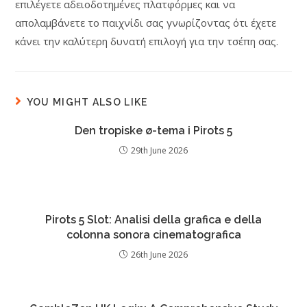
επιλέγετε αδειοδοτημένες πλατφόρμες και να
απολαμβάνετε το παιχνίδι σας γνωρίζοντας ότι έχετε
κάνει την καλύτερη δυνατή επιλογή για την τσέπη σας.
YOU MIGHT ALSO LIKE
Den tropiske ø-tema i Pirots 5
29th June 2026
Pirots 5 Slot: Analisi della grafica e della
colonna sonora cinematografica
26th June 2026