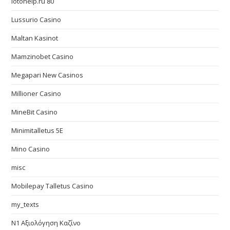
lotohelp.ru 80
Lussurio Casino
Maltan Kasinot
Mamzinobet Casino
Megapari New Casinos
Millioner Casino
MineBit Casino
Minimitalletus 5E
Mino Casino
misc
Mobilepay Talletus Casino
my_texts
N1 Αξιολόγηση Καζίνο