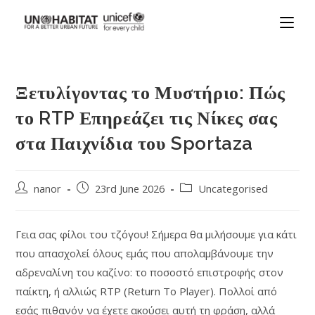
Ξετυλίγοντας το Μυστήριο: Πώς
το RTP Επηρεάζει τις Νίκες σας
στα Παιχνίδια του Sportaza
nanor
23rd June 2026
Uncategorised
Γεια σας φίλοι του τζόγου! Σήμερα θα μιλήσουμε για κάτι
που απασχολεί όλους εμάς που απολαμβάνουμε την
αδρεναλίνη του καζίνο: το ποσοστό επιστροφής στον
παίκτη, ή αλλιώς RTP (Return To Player). Πολλοί από
εσάς πιθανόν να έχετε ακούσει αυτή τη φράση, αλλά