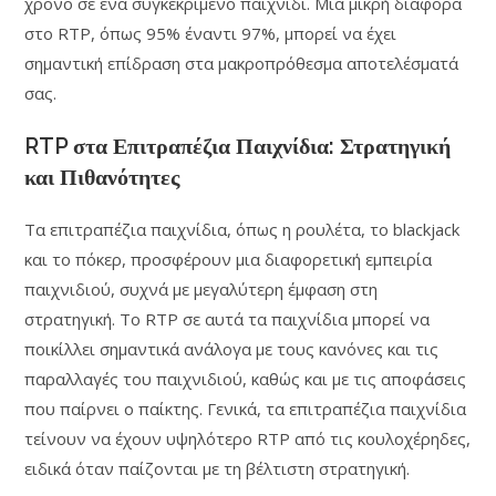
χρόνο σε ένα συγκεκριμένο παιχνίδι. Μια μικρή διαφορά
στο RTP, όπως 95% έναντι 97%, μπορεί να έχει
σημαντική επίδραση στα μακροπρόθεσμα αποτελέσματά
σας.
RTP στα Επιτραπέζια Παιχνίδια: Στρατηγική
και Πιθανότητες
Τα επιτραπέζια παιχνίδια, όπως η ρουλέτα, το blackjack
και το πόκερ, προσφέρουν μια διαφορετική εμπειρία
παιχνιδιού, συχνά με μεγαλύτερη έμφαση στη
στρατηγική. Το RTP σε αυτά τα παιχνίδια μπορεί να
ποικίλλει σημαντικά ανάλογα με τους κανόνες και τις
παραλλαγές του παιχνιδιού, καθώς και με τις αποφάσεις
που παίρνει ο παίκτης. Γενικά, τα επιτραπέζια παιχνίδια
τείνουν να έχουν υψηλότερο RTP από τις κουλοχέρηδες,
ειδικά όταν παίζονται με τη βέλτιστη στρατηγική.