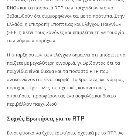
RNGs και τα ποσοστά RTP των παιχνιδιών για να
βεβαιωθούν ότι συμμορφώνονται με τα πρότυπα. Στην
Ελλάδα, η Επιτροπή Εποπτείας και Ελέγχου Παιγνίων
(ΕΕΕΠ) θέτει τους κανόνες και επιβλέπει τη λειτουργία
των νόμιμων παρόχων.
Η ύπαρξη αυτών των ελέγχων σημαίνει ότι μπορείτε να
παίζετε με μεγαλύτερη σιγουριά, γνωρίζοντας ότι τα
παιχνίδια είναι δίκαια και τα ποσοστά RTP που
ανακοινώνονται είναι ακριβή. Το Sportaza, ως νόμιμος
πάροχος, τηρεί όλες τις σχετικές κανονιστικές
απαιτήσεις, προσφέροντας ένα ασφαλές και δίκαιο
περιβάλλον παιχνιδιού.
Συχνές Ερωτήσεις για το RTP
Είναι φυσικό να έχετε ερωτήσεις σχετικά με το RTP. Ας