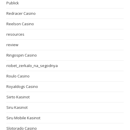
Publick
Redracer Casino
Reelson Casino
resources
review
Ringospin Casino
riobet_zerkalo_na_segodnya
Roulo Casino
Royaldogs Casino
Siirto Kasinot
Siru Kasinot
Siru Mobile Kasinot
Slotorado Casino