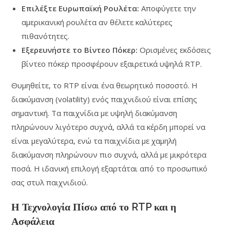
Επιλέξτε Ευρωπαϊκή Ρουλέτα:
Αποφύγετε την
αμερικανική ρουλέτα αν θέλετε καλύτερες
πιθανότητες.
Εξερευνήστε το Βίντεο Πόκερ:
Ορισμένες εκδόσεις
βίντεο πόκερ προσφέρουν εξαιρετικά υψηλά RTP.
Θυμηθείτε, το RTP είναι ένα θεωρητικό ποσοστό. Η
διακύμανση (volatility) ενός παιχνιδιού είναι επίσης
σημαντική. Τα παιχνίδια με υψηλή διακύμανση
πληρώνουν λιγότερο συχνά, αλλά τα κέρδη μπορεί να
είναι μεγαλύτερα, ενώ τα παιχνίδια με χαμηλή
διακύμανση πληρώνουν πιο συχνά, αλλά με μικρότερα
ποσά. Η ιδανική επιλογή εξαρτάται από το προσωπικό
σας στυλ παιχνιδιού.
Η Τεχνολογία Πίσω από το RTP και η
Ασφάλεια