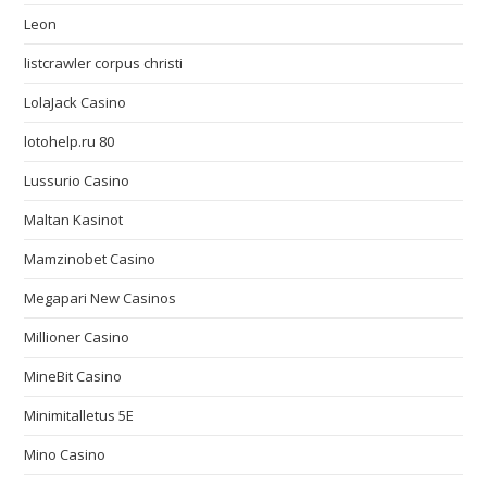
Leon
listcrawler corpus christi
LolaJack Casino
lotohelp.ru 80
Lussurio Casino
Maltan Kasinot
Mamzinobet Casino
Megapari New Casinos
Millioner Casino
MineBit Casino
Minimitalletus 5E
Mino Casino