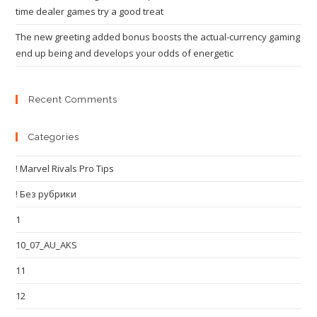
time dealer games try a good treat
The new greeting added bonus boosts the actual-currency gaming
end up being and develops your odds of energetic
Recent Comments
Categories
! Marvel Rivals Pro Tips
! Без рубрики
1
10_07_AU_AKS
11
12