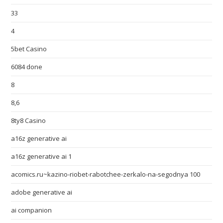
33
4
5bet Casino
6084 done
8
8,6
8ty8 Casino
a16z generative ai
a16z generative ai 1
acomics.ru~kazino-riobet-rabotchee-zerkalo-na-segodnya 100
adobe generative ai
ai companion