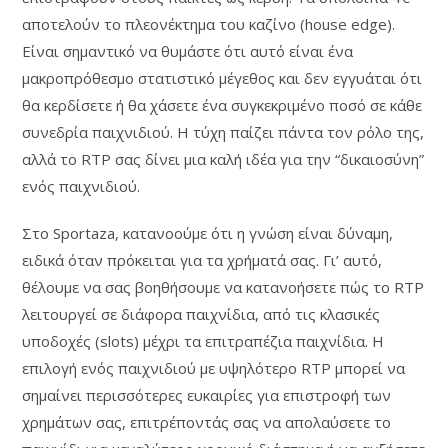
αποτελούν το πλεονέκτημα του καζίνο (house edge).
Είναι σημαντικό να θυμάστε ότι αυτό είναι ένα
μακροπρόθεσμο στατιστικό μέγεθος και δεν εγγυάται ότι
θα κερδίσετε ή θα χάσετε ένα συγκεκριμένο ποσό σε κάθε
συνεδρία παιχνιδιού. Η τύχη παίζει πάντα τον ρόλο της,
αλλά το RTP σας δίνει μια καλή ιδέα για την “δικαιοσύνη”
ενός παιχνιδιού.
Στο Sportaza, κατανοούμε ότι η γνώση είναι δύναμη,
ειδικά όταν πρόκειται για τα χρήματά σας. Γι’ αυτό,
θέλουμε να σας βοηθήσουμε να κατανοήσετε πώς το RTP
λειτουργεί σε διάφορα παιχνίδια, από τις κλασικές
υποδοχές (slots) μέχρι τα επιτραπέζια παιχνίδια. Η
επιλογή ενός παιχνιδιού με υψηλότερο RTP μπορεί να
σημαίνει περισσότερες ευκαιρίες για επιστροφή των
χρημάτων σας, επιτρέποντάς σας να απολαύσετε το