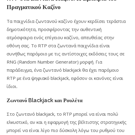
Πραγματικού Καζίνο
Τα παιχνίδια ζωντανού καζίνο έχουν κερδίσει τεράστια
δημοτικότητα, προσφέροντας την αυθεντική
ατμόσφαιρα ενός επίγειου καζίνο, απευθείας στην
οθόνη σας. Το RTP στα ζωντανά παιχνίδια είναι
συνήθως παρόμοιο με τις αντίστοιχες εκδόσεις τους σε
RNG (Random Number Generator) μορφή. Για
παράδειγμα, ένα ζωντανό blackjack θα έχει παρόμοιο
RTP με ένα ψηφιακό blackjack, εφόσον οι κανόνες είναι
ίδιοι.
Ζωντανό Blackjack και Ρουλέτα
Στο ζωντανό blackjack, το RTP μπορεί να είναι πολύ
ελκυστικό, αν και η εφαρμογή της βέλτιστης στρατηγικής
μπορεί να είναι λίγο πιο δύσκολη λόγω του ρυθμού του