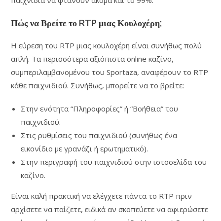
παιχνίδια να φτάνουν ακόμα και το 99%.
Πώς να Βρείτε το RTP μιας Κουλοχέρη;
Η εύρεση του RTP μιας κουλοχέρη είναι συνήθως πολύ
απλή. Τα περισσότερα αξιόπιστα online καζίνο,
συμπεριλαμβανομένου του Sportaza, αναφέρουν το RTP
κάθε παιχνιδιού. Συνήθως, μπορείτε να το βρείτε:
Στην ενότητα “Πληροφορίες” ή “Βοήθεια” του
παιχνιδιού.
Στις ρυθμίσεις του παιχνιδιού (συνήθως ένα
εικονίδιο με γρανάζι ή ερωτηματικό).
Στην περιγραφή του παιχνιδιού στην ιστοσελίδα του
καζίνο.
Είναι καλή πρακτική να ελέγχετε πάντα το RTP πριν
αρχίσετε να παίζετε, ειδικά αν σκοπεύετε να αφιερώσετε