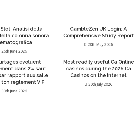
 Slot: Analisi della
GambleZen UK Login: A
 della colonna sonora
Comprehensive Study Report
nematografica
20th May 2026
26th June 2026
urtages evoluent
Most readily useful Ca Online
ement dans 2% sauf
casinos during the 2026 Ca
ar rapport aux salle
Casinos on the internet
 ! ton reglement VIP
30th July 2026
30th June 2026