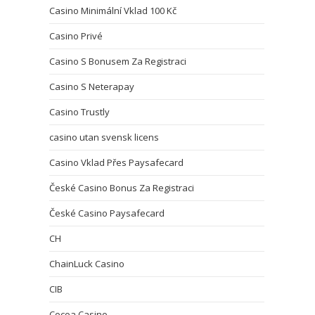
Casino Minimální Vklad 100 Kč
Casino Privé
Casino S Bonusem Za Registraci
Casino S Neterapay
Casino Trustly
casino utan svensk licens
Casino Vklad Přes Paysafecard
České Casino Bonus Za Registraci
České Casino Paysafecard
CH
ChainLuck Casino
CIB
Cocoa Casino