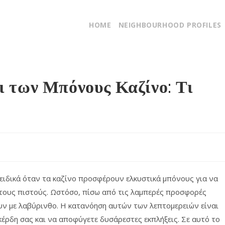
HOME
NEIGHBOURHOOD PROFILES
ι των Μπόνους Καζίνο: Τι
, ειδικά όταν τα καζίνο προσφέρουν ελκυστικά μπόνους για να
τους πιστούς. Ωστόσο, πίσω από τις λαμπερές προσφορές
υν με λαβύρινθο. Η κατανόηση αυτών των λεπτομερειών είναι
κέρδη σας και να αποφύγετε δυσάρεστες εκπλήξεις. Σε αυτό το