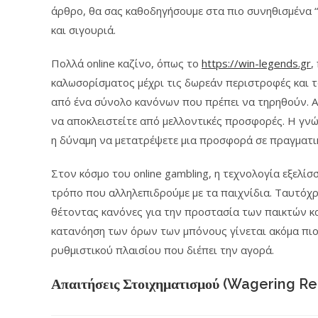
άρθρο, θα σας καθοδηγήσουμε στα πιο συνηθισμένα “
και σιγουριά.
Πολλά online καζίνο, όπως το
https://win-legends.gr
,
καλωσορίσματος μέχρι τις δωρεάν περιστροφές και 
από ένα σύνολο κανόνων που πρέπει να τηρηθούν. Αγ
να αποκλειστείτε από μελλοντικές προσφορές. Η γνώ
η δύναμη να μετατρέψετε μια προσφορά σε πραγματικ
Στον κόσμο του online gambling, η τεχνολογία εξελί
τρόπο που αλληλεπιδρούμε με τα παιχνίδια. Ταυτόχ
θέτοντας κανόνες για την προστασία των παικτών και
κατανόηση των όρων των μπόνους γίνεται ακόμα πιο 
ρυθμιστικού πλαισίου που διέπει την αγορά.
Απαιτήσεις Στοιχηματισμού (Wagering R