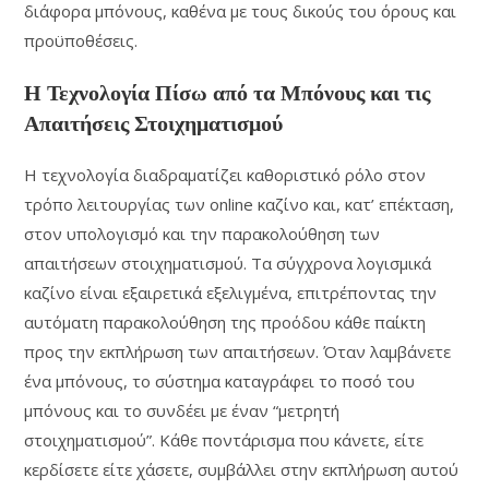
διάφορα μπόνους, καθένα με τους δικούς του όρους και
προϋποθέσεις.
Η Τεχνολογία Πίσω από τα Μπόνους και τις
Απαιτήσεις Στοιχηματισμού
Η τεχνολογία διαδραματίζει καθοριστικό ρόλο στον
τρόπο λειτουργίας των online καζίνο και, κατ’ επέκταση,
στον υπολογισμό και την παρακολούθηση των
απαιτήσεων στοιχηματισμού. Τα σύγχρονα λογισμικά
καζίνο είναι εξαιρετικά εξελιγμένα, επιτρέποντας την
αυτόματη παρακολούθηση της προόδου κάθε παίκτη
προς την εκπλήρωση των απαιτήσεων. Όταν λαμβάνετε
ένα μπόνους, το σύστημα καταγράφει το ποσό του
μπόνους και το συνδέει με έναν “μετρητή
στοιχηματισμού”. Κάθε ποντάρισμα που κάνετε, είτε
κερδίσετε είτε χάσετε, συμβάλλει στην εκπλήρωση αυτού