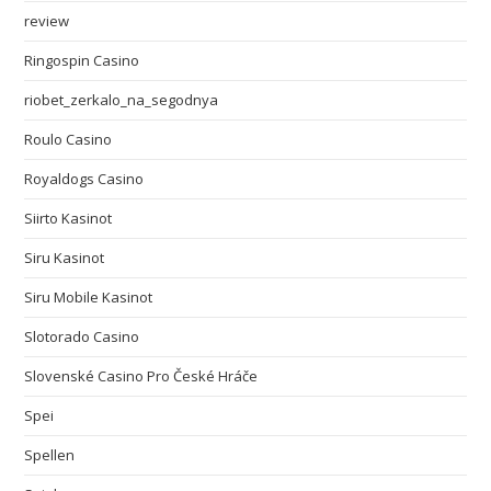
review
Ringospin Casino
riobet_zerkalo_na_segodnya
Roulo Casino
Royaldogs Casino
Siirto Kasinot
Siru Kasinot
Siru Mobile Kasinot
Slotorado Casino
Slovenské Casino Pro České Hráče
Spei
Spellen