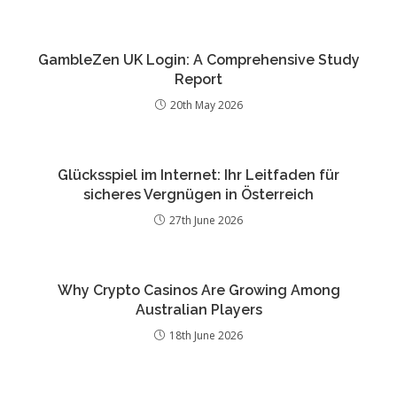
GambleZen UK Login: A Comprehensive Study
Report
20th May 2026
Glücksspiel im Internet: Ihr Leitfaden für
sicheres Vergnügen in Österreich
27th June 2026
Why Crypto Casinos Are Growing Among
Australian Players
18th June 2026