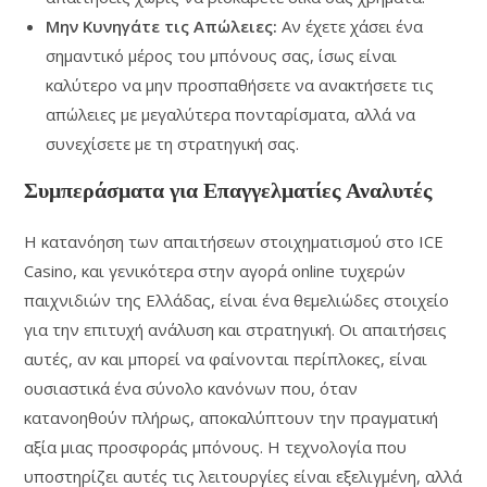
Μην Κυνηγάτε τις Απώλειες:
Αν έχετε χάσει ένα
σημαντικό μέρος του μπόνους σας, ίσως είναι
καλύτερο να μην προσπαθήσετε να ανακτήσετε τις
απώλειες με μεγαλύτερα πονταρίσματα, αλλά να
συνεχίσετε με τη στρατηγική σας.
Συμπεράσματα για Επαγγελματίες Αναλυτές
Η κατανόηση των απαιτήσεων στοιχηματισμού στο ICE
Casino, και γενικότερα στην αγορά online τυχερών
παιχνιδιών της Ελλάδας, είναι ένα θεμελιώδες στοιχείο
για την επιτυχή ανάλυση και στρατηγική. Οι απαιτήσεις
αυτές, αν και μπορεί να φαίνονται περίπλοκες, είναι
ουσιαστικά ένα σύνολο κανόνων που, όταν
κατανοηθούν πλήρως, αποκαλύπτουν την πραγματική
αξία μιας προσφοράς μπόνους. Η τεχνολογία που
υποστηρίζει αυτές τις λειτουργίες είναι εξελιγμένη, αλλά