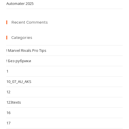
Automater 2025
Recent Comments
Categories
! Marvel Rivals Pro Tips
! Без рубрики
1
10_07_AU_AKS
12
123texts
16
17