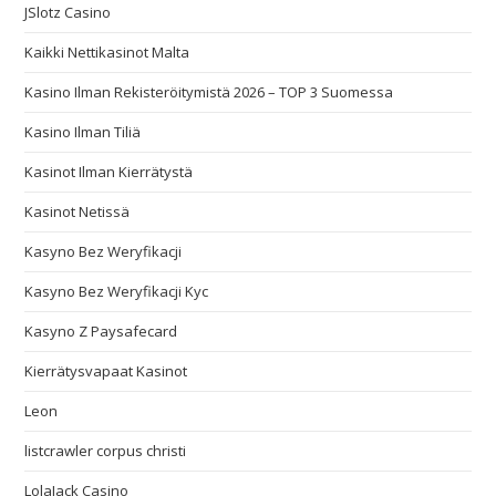
JSlotz Casino
Kaikki Nettikasinot Malta
Kasino Ilman Rekisteröitymistä 2026 – TOP 3 Suomessa
Kasino Ilman Tiliä
Kasinot Ilman Kierrätystä
Kasinot Netissä
Kasyno Bez Weryfikacji
Kasyno Bez Weryfikacji Kyc
Kasyno Z Paysafecard
Kierrätysvapaat Kasinot
Leon
listcrawler corpus christi
LolaJack Casino