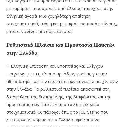
Αξιολογήστε την προσφορά του ICE Casino σε σύγκριση
με παρόμοιες προσφορές από άλλους παρόχους στην
ελληνική αγορά. Μια χαμηλότερη απαίτηση
στοιχηματισμού, ακόμη και με μικρότερο ποσό μπόνους,
μπορεί να είναι πιο συμφέρουσα.
Ρυθμιστικό Πλαίσιο και Προστασία Παικτών
στην Ελλάδα
Η Ελληνική Επιτροπή και Εποπτείας και Ελέγχου
Παιγνίων (ΕΕΕΠ) είναι ο αρμόδιος φορέας για την
αδειοδότηση και την εποπτεία των τυχερών παιχνιδιών
στην Ελλάδα. Το ρυθμιστικό πλαίσιο αποσκοπεί στη
διασφάλιση της δικαιοσύνης, της διαφάνειας και της
προστασίας των παικτών από τον υπερβολικό
στοιχηματισμό. Οι πάροχοι όπως το ICE Casino που
λειτουργούν νόμιμα στην Ελλάδα οφείλουν να