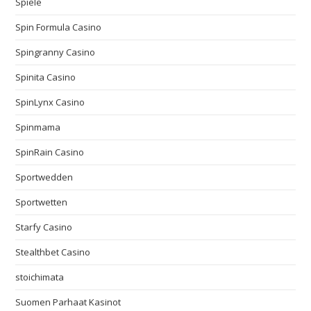
Spiele
Spin Formula Casino
Spingranny Casino
Spinita Casino
SpinLynx Casino
Spinmama
SpinRain Casino
Sportwedden
Sportwetten
Starfy Casino
Stealthbet Casino
stoichimata
Suomen Parhaat Kasinot