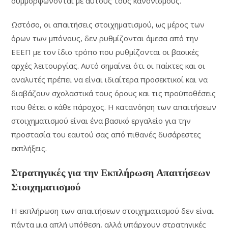
συμμορφώνονται με αυτούς τους κανονισμούς.
Ωστόσο, οι απαιτήσεις στοιχηματισμού, ως μέρος των
όρων των μπόνους, δεν ρυθμίζονται άμεσα από την
ΕΕΕΠ με τον ίδιο τρόπο που ρυθμίζονται οι βασικές
αρχές λειτουργίας. Αυτό σημαίνει ότι οι παίκτες και οι
αναλυτές πρέπει να είναι ιδιαίτερα προσεκτικοί και να
διαβάζουν σχολαστικά τους όρους και τις προϋποθέσεις
που θέτει ο κάθε πάροχος. Η κατανόηση των απαιτήσεων
στοιχηματισμού είναι ένα βασικό εργαλείο για την
προστασία του εαυτού σας από πιθανές δυσάρεστες
εκπλήξεις.
Στρατηγικές για την Εκπλήρωση Απαιτήσεων
Στοιχηματισμού
Η εκπλήρωση των απαιτήσεων στοιχηματισμού δεν είναι
πάντα μια απλή υπόθεση, αλλά υπάρχουν στρατηγικές