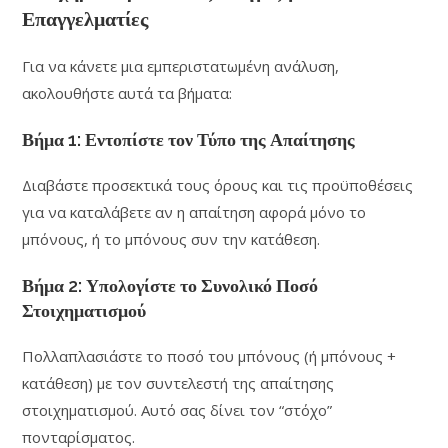
Επαγγελματίες
Για να κάνετε μια εμπεριστατωμένη ανάλυση,
ακολουθήστε αυτά τα βήματα:
Βήμα 1: Εντοπίστε τον Τύπο της Απαίτησης
Διαβάστε προσεκτικά τους όρους και τις προϋποθέσεις
για να καταλάβετε αν η απαίτηση αφορά μόνο το
μπόνους, ή το μπόνους συν την κατάθεση.
Βήμα 2: Υπολογίστε το Συνολικό Ποσό
Στοιχηματισμού
Πολλαπλασιάστε το ποσό του μπόνους (ή μπόνους +
κατάθεση) με τον συντελεστή της απαίτησης
στοιχηματισμού. Αυτό σας δίνει τον “στόχο”
πονταρίσματος.