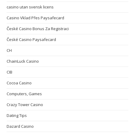
casino utan svensk licens
Casino Vklad Přes Paysafecard
České Casino Bonus Za Registraci
České Casino Paysafecard
CH
ChainLuck Casino
CIB
Cocoa Casino
Computers, Games
Crazy Tower Сasino
Dating Tips
Dazard Casino