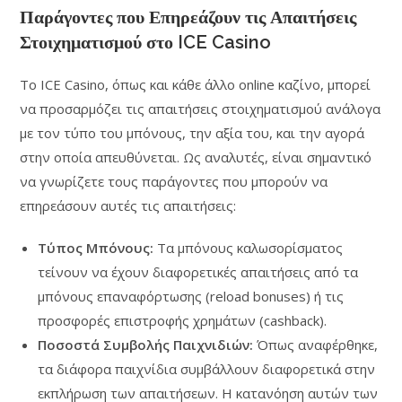
Παράγοντες που Επηρεάζουν τις Απαιτήσεις
Στοιχηματισμού στο ICE Casino
Το ICE Casino, όπως και κάθε άλλο online καζίνο, μπορεί
να προσαρμόζει τις απαιτήσεις στοιχηματισμού ανάλογα
με τον τύπο του μπόνους, την αξία του, και την αγορά
στην οποία απευθύνεται. Ως αναλυτές, είναι σημαντικό
να γνωρίζετε τους παράγοντες που μπορούν να
επηρεάσουν αυτές τις απαιτήσεις:
Τύπος Μπόνους:
Τα μπόνους καλωσορίσματος
τείνουν να έχουν διαφορετικές απαιτήσεις από τα
μπόνους επαναφόρτωσης (reload bonuses) ή τις
προσφορές επιστροφής χρημάτων (cashback).
Ποσοστά Συμβολής Παιχνιδιών:
Όπως αναφέρθηκε,
τα διάφορα παιχνίδια συμβάλλουν διαφορετικά στην
εκπλήρωση των απαιτήσεων. Η κατανόηση αυτών των