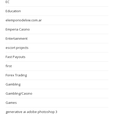
EC
Education
elemporiodelvw.com.ar
Emperia Casino
Entertainment
escort projects
Fast Payouts
first
Forex Trading
Gambling
Gambling/Casino
Games
generative ai adobe photoshop 3