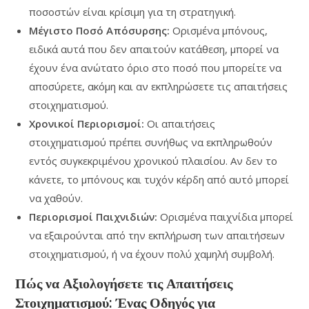
ποσοστών είναι κρίσιμη για τη στρατηγική.
Μέγιστο Ποσό Απόσυρσης:
Ορισμένα μπόνους,
ειδικά αυτά που δεν απαιτούν κατάθεση, μπορεί να
έχουν ένα ανώτατο όριο στο ποσό που μπορείτε να
αποσύρετε, ακόμη και αν εκπληρώσετε τις απαιτήσεις
στοιχηματισμού.
Χρονικοί Περιορισμοί:
Οι απαιτήσεις
στοιχηματισμού πρέπει συνήθως να εκπληρωθούν
εντός συγκεκριμένου χρονικού πλαισίου. Αν δεν το
κάνετε, το μπόνους και τυχόν κέρδη από αυτό μπορεί
να χαθούν.
Περιορισμοί Παιχνιδιών:
Ορισμένα παιχνίδια μπορεί
να εξαιρούνται από την εκπλήρωση των απαιτήσεων
στοιχηματισμού, ή να έχουν πολύ χαμηλή συμβολή.
Πώς να Αξιολογήσετε τις Απαιτήσεις
Στοιχηματισμού: Ένας Οδηγός για