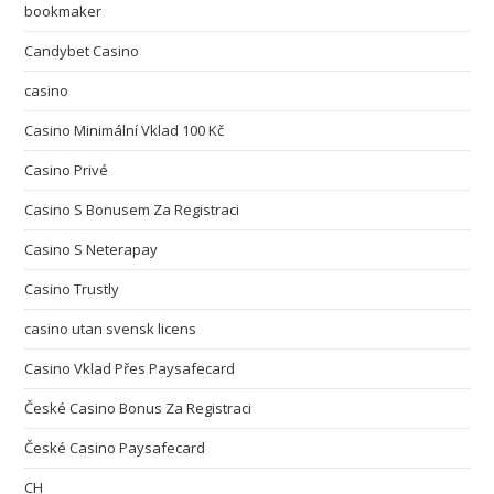
bookmaker
Candybet Casino
casino
Casino Minimální Vklad 100 Kč
Casino Privé
Casino S Bonusem Za Registraci
Casino S Neterapay
Casino Trustly
casino utan svensk licens
Casino Vklad Přes Paysafecard
České Casino Bonus Za Registraci
České Casino Paysafecard
CH