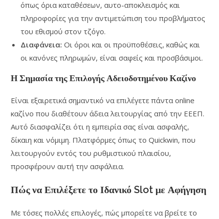
όπως όρια καταθέσεων, αυτο-αποκλεισμός και
πληροφορίες για την αντιμετώπιση του προβλήματος
του εθισμού στον τζόγο.
Διαφάνεια:
Οι όροι και οι προϋποθέσεις, καθώς και
οι κανόνες πληρωμών, είναι σαφείς και προσβάσιμοι.
Η Σημασία της Επιλογής Αδειοδοτημένου Καζίνο
Είναι εξαιρετικά σημαντικό να επιλέγετε πάντα online
καζίνο που διαθέτουν άδεια λειτουργίας από την ΕΕΕΠ.
Αυτό διασφαλίζει ότι η εμπειρία σας είναι ασφαλής,
δίκαιη και νόμιμη. Πλατφόρμες όπως το Quickwin, που
λειτουργούν εντός του ρυθμιστικού πλαισίου,
προσφέρουν αυτή την ασφάλεια.
Πώς να Επιλέξετε το Ιδανικό Slot με Αφήγηση
Με τόσες πολλές επιλογές, πώς μπορείτε να βρείτε το