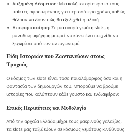
Αυξημένη Δέσμευση:
Μια καλή ιστορία κρατά τους
παίκτες αφοσιωμένους για περισσότερο χρόνο, καθώς
θέλουν να δουν πώς θα εξελιχθεί η πλοκή.
Διαφοροποίηση:
Σε μια αγορά γεμάτη slots, η
μοναδική αφήγηση μπορεί να κάνει ένα παιχνίδι να
ξεχωρίσει από τον ανταγωνισμό.
Είδη Ιστοριών που Ζωντανεύουν στους
Τροχούς
Ο κόσμος των slots είναι τόσο ποικιλόμορφος όσο και η
φαντασία των δημιουργών του. Μπορούμε να βρούμε
ιστορίες που καλύπτουν κάθε γούστο και ενδιαφέρον:
Επικές Περιπέτειες και Μυθολογία
Από την αρχαία Ελλάδα μέχρι τους μακρινούς γαλαξίες,
τα slots μας ταξιδεύουν σε κόσμους γεμάτους κινδύνους