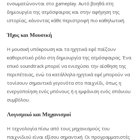
ενσωματώνονται στο gameplay. Αυτό βοηθά στη
δημιουργία της ατμόσφαιρας και στην αφήγηση της
ιστορίας, κάνοντας κάθε περιστροφή πιο καθηλωτική.
Ήχος και Μουσική
Η μουσική υπόκρουση και τα ηχητικά εφέ παίζουν
καθοριστικό ρόλο στη δημιουργία της ατμόσφαιρας. Ένα
επικό soundtrack μπορεί να ενισχύσει την αίσθηση της
περιπέτειας, ενώ τα κατάλληλα ηχητικά εφέ μπορούν να
τονίσουν σημαντικά γεγονότα στο παιχνίδι, όπως η
ενεργοποίηση ενός μπόνους ή η εμφάνιση ενός σπάνιου
συμβόλου.
Λογισμικό και Μηχανισμοί
Η τεχνολογία πίσω από τους μηχανισμούς του
παιχνιδιού είναι εξίσου σημαντική. Οι προγραμματιστές