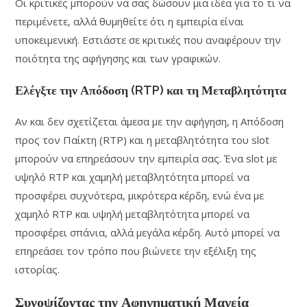
Οι κριτικές μπορούν να σας δώσουν μια ιδέα για το τι να
περιμένετε, αλλά θυμηθείτε ότι η εμπειρία είναι
υποκειμενική. Εστιάστε σε κριτικές που αναφέρουν την
ποιότητα της αφήγησης και των γραφικών.
Ελέγξτε την Απόδοση (RTP) και τη Μεταβλητότητα
Αν και δεν σχετίζεται άμεσα με την αφήγηση, η Απόδοση
προς τον Παίκτη (RTP) και η μεταβλητότητα του slot
μπορούν να επηρεάσουν την εμπειρία σας. Ένα slot με
υψηλό RTP και χαμηλή μεταβλητότητα μπορεί να
προσφέρει συχνότερα, μικρότερα κέρδη, ενώ ένα με
χαμηλό RTP και υψηλή μεταβλητότητα μπορεί να
προσφέρει σπάνια, αλλά μεγάλα κέρδη. Αυτό μπορεί να
επηρεάσει τον τρόπο που βιώνετε την εξέλιξη της
ιστορίας.
Συνοψίζοντας την Αφηγηματική Μαγεία