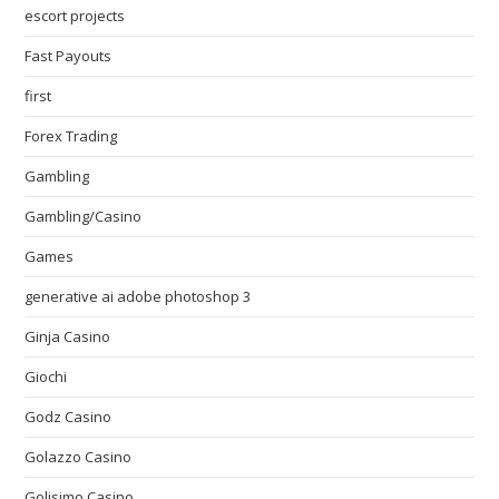
escort projects
Fast Payouts
first
Forex Trading
Gambling
Gambling/Casino
Games
generative ai adobe photoshop 3
Ginja Casino
Giochi
Godz Casino
Golazzo Casino
Golisimo Casino