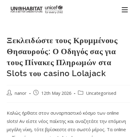
Ξεκλειδώστε τους Κρυμμένους
Θησαυρούς: Ο Οδηγός σας για
τους Πίνακες Πληρωμών στα
Slots του casino Lolajack
nanor
12th May 2026
Uncategorised
Καλώς ήρθατε στον συναρπαστικό κόσμο των online
slots! Αν είστε νέος παίκτης και αναζητάτε την επόμενη
μεγάλη νίκη, τότε βρίσκεστε στο σωστό μέρος. Τα online