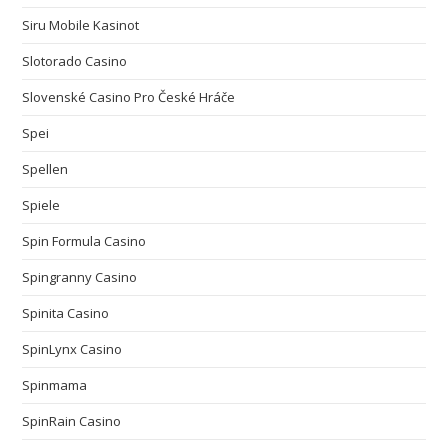
Siru Mobile Kasinot
Slotorado Casino
Slovenské Casino Pro České Hráče
Spei
Spellen
Spiele
Spin Formula Casino
Spingranny Casino
Spinita Casino
SpinLynx Casino
Spinmama
SpinRain Casino