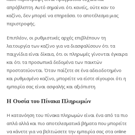
απρόβλεπτη. Αυτό σημαίνει ότι κανείς, ούτε καν το
καζίνο, δεν μπορεί να επηρεάσει το αποτέλεσμα μιας
περιστροφής.
Επιπλέον, οι ρυθμιστικές αρχές επιβλέπουν τη
λειτουργία των καζίνο για να διασφαλίσουν ότι τα
παιχνίδια είναι δίκαια, ότι οι πληρωμές γίνονται έγκαιρα
και ότι τα προσωπικά δεδομένα των παικτών
προστατεύονται. Όταν παίζετε σε ένα αδειοδοτημένο
και ρυθμισμένο καζίνο, μπορείτε να είστε σίγουροι ότι η
εμπειρία σας είναι ασφαλής και αξιόπιστη.
Η Ουσία του Πίνακα Πληρωμών
Η κατανόηση του πίνακα πληρωμών είναι ένα από τα πιο
απλά αλλά και πιο αποτελεσματικά βήματα που μπορείτε
να κάνετε για να βελτιώσετε την εμπειρία σας στα online