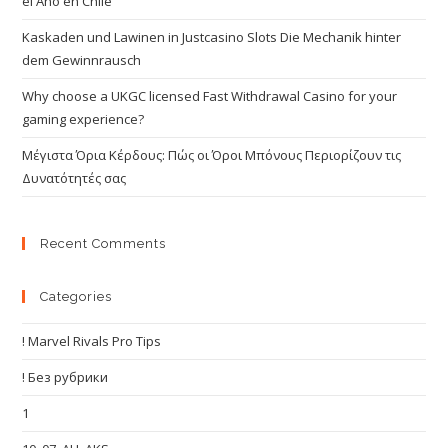
el Año en Chile
Kaskaden und Lawinen in Justcasino Slots Die Mechanik hinter
dem Gewinnrausch
Why choose a UKGC licensed Fast Withdrawal Casino for your
gaming experience?
Μέγιστα Όρια Κέρδους: Πώς οι Όροι Μπόνους Περιορίζουν τις
Δυνατότητές σας
Recent Comments
Categories
! Marvel Rivals Pro Tips
! Без рубрики
1