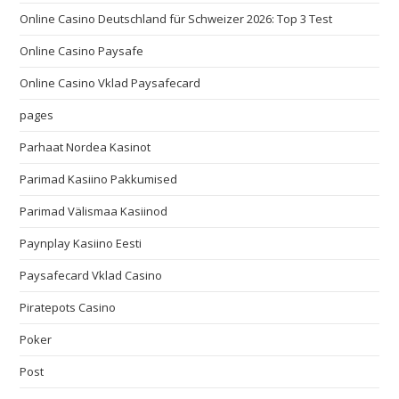
Online Casino Deutschland für Schweizer 2026: Top 3 Test
Online Casino Paysafe
Online Casino Vklad Paysafecard
pages
Parhaat Nordea Kasinot
Parimad Kasiino Pakkumised
Parimad Välismaa Kasiinod
Paynplay Kasiino Eesti
Paysafecard Vklad Casino
Piratepots Casino
Poker
Post