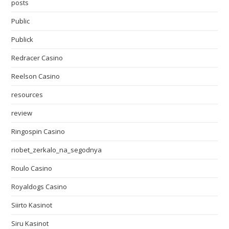
posts
Public
Publick
Redracer Casino
Reelson Casino
resources
review
Ringospin Casino
riobet_zerkalo_na_segodnya
Roulo Casino
Royaldogs Casino
Siirto Kasinot
Siru Kasinot