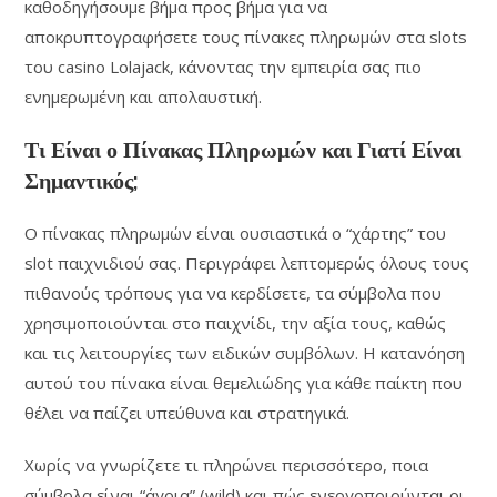
καθοδηγήσουμε βήμα προς βήμα για να
αποκρυπτογραφήσετε τους πίνακες πληρωμών στα slots
του casino Lolajack, κάνοντας την εμπειρία σας πιο
ενημερωμένη και απολαυστική.
Τι Είναι ο Πίνακας Πληρωμών και Γιατί Είναι
Σημαντικός;
Ο πίνακας πληρωμών είναι ουσιαστικά ο “χάρτης” του
slot παιχνιδιού σας. Περιγράφει λεπτομερώς όλους τους
πιθανούς τρόπους για να κερδίσετε, τα σύμβολα που
χρησιμοποιούνται στο παιχνίδι, την αξία τους, καθώς
και τις λειτουργίες των ειδικών συμβόλων. Η κατανόηση
αυτού του πίνακα είναι θεμελιώδης για κάθε παίκτη που
θέλει να παίζει υπεύθυνα και στρατηγικά.
Χωρίς να γνωρίζετε τι πληρώνει περισσότερο, ποια
σύμβολα είναι “άγρια” (wild) και πώς ενεργοποιούνται οι