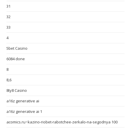
31
32
33
4
5bet Casino
6084 done
8
8,6
8ty8 Casino
a16z generative ai
a16z generative ai 1
acomics.ru~kazino-riobet-rabotchee-zerkalo-na-segodnya 100