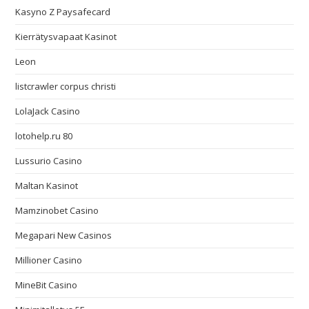
Kasyno Z Paysafecard
Kierrätysvapaat Kasinot
Leon
listcrawler corpus christi
LolaJack Casino
lotohelp.ru 80
Lussurio Casino
Maltan Kasinot
Mamzinobet Casino
Megapari New Casinos
Millioner Casino
MineBit Casino